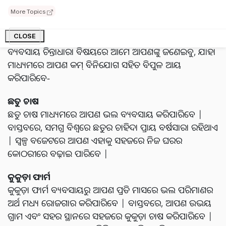
ବ୍ୟବସାୟ ଅଛି, ଯାହାକୁ ତୁମେ ତୁମର ବଜେଟ୍ ଅନୁଯାୟୀ ଆରମ୍ଭ
More Topics
କରିପାରିବ ଏବଂ ଭଲ ଆୟ ମଧ୍ୟ କରିବାରେ ସକ୍ଷମ ହେବ |
ଏପରି ପରିସ୍ଥିତିରେ, ଗ୍ରାମାଞ୍ଚଳରେ ପ୍ରାୟ 5 ଟି ବ୍ୟବସାୟିକ
CLOSE
ବ୍ୟବସାୟ ଚିନ୍ତାଧାରା ବିଷୟରେ ଆମେ ଆପଣଙ୍କୁ ଜଣେଇବୁ, ଯାହା
ମାଧ୍ୟମରେ ଆପଣ କମ୍ ବିନିଯୋଗ ସହିତ ବିପୁଳ ଆୟ
କରିପାରିବେ-
ଛତୁ ଚାଷ
ଛତୁ ଚାଷ ମାଧ୍ୟମରେ ଆପଣ ଭଲ ବ୍ୟବସାୟ କରିପାରିବେ |
ବାସ୍ତବରେ, ସମଗ୍ର ବିଶ୍ୱରେ ଛତୁର ଚାହିଦା ପ୍ରାୟ ବର୍ଷସାରା ରହିଥାଏ
| ସ୍ୱଳ୍ପ ବଜେଟରେ ଆପଣ ଏହାକୁ ସହଜରେ ନିଜ ଘରର
କୋଠରୀରେ ବଢ଼ାଇ ପାରିବେ |
କୁକୁଡ଼ା ଫାର୍ମ
କୁକୁଡ଼ା ଫାର୍ମ ବ୍ୟବସାୟରୁ ଆପଣ ପ୍ରତି ମାସରେ ଭଲ ପରିମାଣର
ଅର୍ଥ ମଧ୍ୟ ରୋଜଗାର କରିପାରିବେ | ବାସ୍ତବରେ, ଆପଣ ଉଭୟ
ଗ୍ରାମ ଏବଂ ସହର ସ୍ଥାନରେ ସହଜରେ କୁକୁଡ଼ା ଚାଷ କରିପାରିବେ |