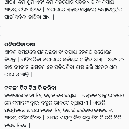
ଆପଣ କମ୍ ଶ୍ରମ ଏବଂ କମ୍ ବିନିଯୋଗ ସହିତ ଏହି ବ୍ୟବସାୟ
ଆରମ୍ଭ କରିପାରିବେ | ବଜାରରେ ଏହାର ସମ୍ବନ୍ଧୀୟ ଉତ୍ପାଦଗୁଡ଼ିକ
ପାଇଁ ସର୍ବଦା ଚାହିଦା ଥାଏ |
ପନିପରିବା ଚାଷ
ଆଜିର ସମୟରେ ପନିପରିବା ବ୍ୟବସାୟ ହେଉଛି ସର୍ବୋତ୍ତମ
ବିକଳ୍ପ | ପନିପରିବା ବଜାରରେ ସର୍ବାଧିକ ଚାହିଦା ଥାଏ | ଅନ୍ୟାନ୍ୟ
ଚାଷ ବ୍ୟତୀତ କୃଷକମାନେ ପନିପରିବା ଚାଷ କରି ଅନେକ ଥର
ଲାଭ ପାଆନ୍ତି |
କଦଳୀ ଚିପ୍ସ ତିଆରି କରିବା
ବଜାରରେ ବାନା ଚିପ୍ସ ବହୁତ ଲୋକପ୍ରିୟ | ଏଗୁଡିକ ସ୍ନାକ୍ସ ଭାବରେ
ଲୋକମାନଙ୍କ ଦ୍ୱାରା ବହୁଳ ଭାବରେ ଖିଆଯାଏ | ଏଭଳି
ପରିସ୍ଥିତିରେ ଆପଣ କଦଳୀ ଚିପ୍ସ ତିଆରି କରିବାର ବ୍ୟବସାୟ
ଆରମ୍ଭ କରିପାରିବେ | ଆପଣ ଏହାକୁ ନିଜ ଘରୁ ତିଆରି କରି ବିକ୍ରି
କରିପାରିବେ |