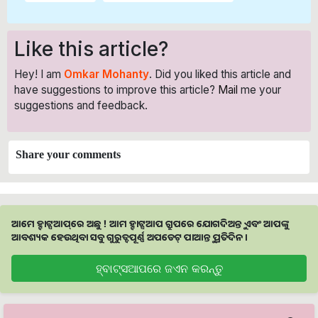
Like this article?
Hey! I am
Omkar Mohanty
. Did you liked this article and
have suggestions to improve this article?
Mail
me your
suggestions and feedback.
Share your comments
ଆମେ ହ୍ବାଟ୍ସଆପ୍‌ରେ ଅଛୁ ! ଆମ ହ୍ବାଟ୍ସଆପ ଗ୍ରୁପରେ ଯୋଗଦିଅନ୍ତୁ ଏବଂ ଆପଙ୍କୁ
ଆବଶ୍ୟକ ହେଉଥିବା ସବୁ ଗୁରୁତ୍ବପୂର୍ଣ୍ଣ ଅପଡେଟ୍‌ ପାଆନ୍ତୁ ପ୍ରତିଦିନ ।
ହ୍ବାଟ୍ସଆପରେ ଜଏନ କରନ୍ତୁ