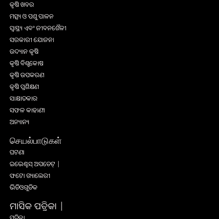
କୃଷି ଖବର
ମତ୍ସ୍ୟ ଓ ପଶୁ ପାଳନ
ସ୍ୱାସ୍ଥ୍ୟ ଏବଂ ଜୀବନଶୈଳୀ
ସରକାରୀ ଯୋଜନା
ଉଦ୍ୟାନ କୃଷି
କୃଷି ବିଶ୍ବକୋଷ
କୃଷି ଉପକରଣ
କୃଷି ପ୍ରଶିକ୍ଷଣ
ସାକ୍ଷାତକାର
ସଫଳ କାହାଣୀ
ଅନ୍ୟାନ୍ୟ
செயல்பாடுகள்
ଘଟଣା
ଇଭେଣ୍ଟସ୍ ଅପଡେଟ୍ |
ଫଟୋ ଗ୍ୟାଲେରୀ
ଭିଡିଓଗୁଡିକ
ମାସିକ ପତ୍ରିକା |
ପତ୍ରିକା