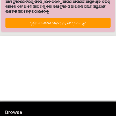
ଆମ ନ୍ୟୁଜଲେଟରକୁ ସବସ୍କ୍ରାଇବ୍ କରନ୍ତୁ । ଆପଣ ଆପଣଙ୍କ ଆଗ୍ରହ ଥିବା ଟପିକ୍‌
ବାଛିବେ ଏବଂ ଆମେ ଆପଣଙ୍କୁ ବଛା ବଛା ନ୍ୟୁଜ ଓ ଆପଣଙ୍କ ପସନ୍ଦ ଅନୁଯାୟୀ
ଲାଟେଷ୍ଟ ଅପଡେଟ୍‌ ପଠାଇଦେବୁ ।
ନ୍ୟୁଜଲେଟର ସବସ୍କ୍ରାଇବ୍‌ କରନ୍ତୁ
Browse