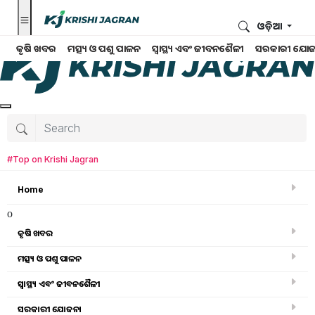
ଓଡ଼ିଆ
କୃଷି ଖବର
ମତ୍ସ୍ୟ ଓ ପଶୁ ପାଳନ
ସ୍ୱାସ୍ଥ୍ୟ ଏବଂ ଜୀବନଶୈଳୀ
ସରକାରୀ ଯୋଜ
#Top on Krishi Jagran
Home
o
କୃଷି ଖବର
ମତ୍ସ୍ୟ ଓ ପଶୁ ପାଳନ
ସ୍ୱାସ୍ଥ୍ୟ ଏବଂ ଜୀବନଶୈଳୀ
କୃଷି ପ୍ରଶିକ୍ଷଣ
ସରକାରୀ ଯୋଜନା