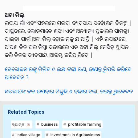
ଅଟା ମିଲ୍
ଉଭୟ ଗାଁ ଏବଂ ସହରରେ ମଇଦା ବ୍ୟବସାୟ ସର୍ବୋତ୍ତମ ବିକଳ୍ପ |
ବାସ୍ତବରେ, ଲୋକମାନେ ଶସ୍ୟ ଏବଂ ଅନ୍ୟାନ୍ୟ ପ୍ରକାରର ସାମଗ୍ରୀ
ପାଇବା ପାଇଁ ଅଟା ମିଲ୍ ଦୋକାନକୁ ଯାଆନ୍ତି | ଏହି ଉପାୟରେ,
ଆପଣ ନିଜ ଘର କିମ୍ବା ବଜାରରେ ଏକ ଅଟା ମିଲ୍ ମେସିନ୍ ସ୍ଥାପନ
କରି ନିଜର ବ୍ୟବସାୟ ଆରମ୍ଭ କରିପାରିବେ |
ବେରୋଜଗାରଙ୍କୁ ମିଳିବ ୯ ଲକ୍ଷ ଟଙ୍କା ଋଣ, ଜାଣନ୍ତୁ କିପରି କରିବେ
ଆବେଦନ ?
ସରକାରଙ୍କ ବଡ଼ ଉପହାର ମିଳୁଛି ୬ ହଜାର ଟଙ୍କା, କରନ୍ତୁ ଆବେଦନ
Related Topics
ବ୍ୟାଙ୍କ
business
profitable farming
Indian village
Investment in Agribusiness