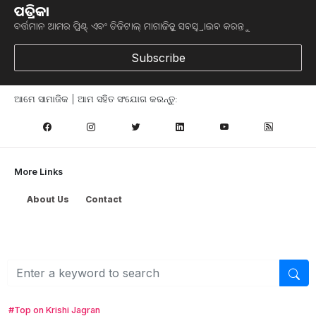
ପତ୍ରିକା
ବର୍ତ୍ତମାନ ଆମର ପ୍ରିଣ୍ଟ୍ ଏବଂ ଡିଜିଟାଲ୍ ମାଗାଜିନ୍କୁ ସବସ୍କ୍ରାଇବ କରନ୍ତୁ
5 professional business ideas in rural areas pic credit @pexels.com
Subscribe
ଯଦି ଆପଣ ଗାଁରେ ରହି ନିଜର ବ୍ୟବସାୟ ଆରମ୍ଭ କରିବାକୁ
ଚାହାଁନ୍ତି, ଯାହାଫଳରେ ଆପଣ ଅଳ୍ପ ସମୟ ମଧ୍ୟରେ ଭଲ
ଆମେ ସାମାଜିକ | ଆମ ସହିତ ସଂଯୋଗ କରନ୍ତୁ:
ରୋଜଗାର ମଧ୍ୟ କରିପାରିବେ | ତେଣୁ ଆପଣ କୃଷି ସହିତ ଜଡିତ
ଏହି 5 ଟି ସର୍ବୋତ୍ତମ ବ୍ୟବସାୟିକ ଚିନ୍ତାଧାରା ଗ୍ରହଣ କରିପାରିବେ,
ଯେଉଁଠାରୁ ଆପଣ ସ୍ୱଳ୍ପ ବଜେଟରେ ବିପୁଳ ଆୟ କରିପାରିବେ |
More Links
ଚାକିରି ଅପେକ୍ଷା ବ୍ୟବସାୟରେ ଅଧିକ ଅର୍ଥ ଅଛି | ଜଣେ ବ୍ୟକ୍ତି
About Us
Contact
ଦିନରାତି କାମ କରି ଏକ ମାସରେ ମାତ୍ର ଅଳ୍ପ ଟଙ୍କା ରୋଜଗାର
କରିପାରନ୍ତି, ଜଣେ ବ୍ୟବସାୟୀ ଗୋଟିଏ ଦିନରେ ଭଲ ପରିମାଣ
ଉପାର୍ଜନ କରିପାରିବେ | ଯଦି ଆପଣ ମଧ୍ୟ ଏକ ଭଲ ଏବଂ ସ୍ଥାୟୀ
ବ୍ୟବସାୟ କରିବାକୁ ଚାହାଁନ୍ତି, ତେବେ ଏଥିପାଇଁ ଆପଣ କୃଷି କ୍ଷେତ୍ର
ବାଛିପାରିବେ, ଯାହାକୁ ଆପଣ ଉଭୟ ଗ୍ରାମ ଏବଂ ସହରରେ
ସହଜରେ କରିପାରିବେ | କୃଷି କ୍ଷେତ୍ରରେ ଅନେକ ପ୍ରକାରର
#Top on Krishi Jagran