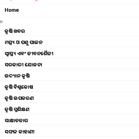
Home
o
କୃଷି ଖବର
ମତ୍ସ୍ୟ ଓ ପଶୁ ପାଳନ
ସ୍ୱାସ୍ଥ୍ୟ ଏବଂ ଜୀବନଶୈଳୀ
ସରକାରୀ ଯୋଜନା
ଉଦ୍ୟାନ କୃଷି
କୃଷି ବିଶ୍ବକୋଷ
କୃଷି ଉପକରଣ
କୃଷି ପ୍ରଶିକ୍ଷଣ
ସାକ୍ଷାତକାର
ସଫଳ କାହାଣୀ