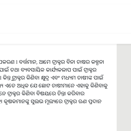
 ଉପକରଣ l ବର୍ତ୍ତମାନ, ଆମେ ଟ୍ରାକ୍ଟର ବିନା ଚାଷର କଳ୍ପନା
ଇଁ ତଥା ବ୍ୟବସାୟିକ କାର୍ଯ୍ୟକଳାପ ପାଇଁ ଟ୍ରାକ୍ଟର
ତୁ ଟ୍ରାକ୍ଟର କିଣିବା କ୍ଷୁଦ୍ର ଏବଂ ମଧ୍ୟମ ଚାଷୀଙ୍କ ପାଇଁ
 ମୂଲ୍ୟ ଏତେ ଅଧିକ ଯେ ଛୋଟ ଚାଷୀମାନେ ଏହାକୁ କିଣିବାକୁ
ନେ ଟ୍ରାକ୍ଟର କିଣିବା ବିଷୟରେ ଚିନ୍ତା କରିବାର
 କୃଷକମାନଙ୍କୁ ସୁଲଭ ମୂଲ୍ୟରେ ଟ୍ରାକ୍ଟର ଋଣ ପ୍ରଦାନ