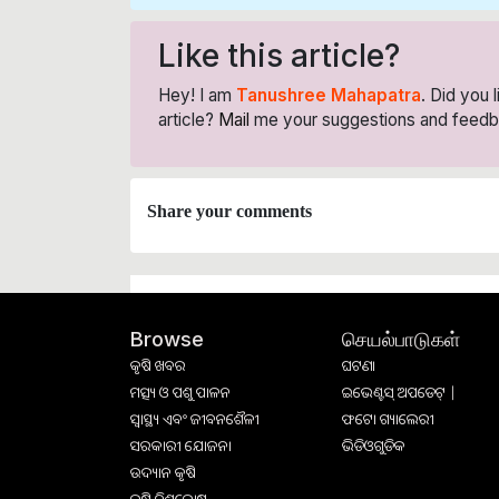
Like this article?
Hey! I am
Tanushree Mahapatra
. Did you 
article?
Mail
me your suggestions and feedb
Share your comments
செயல்பாடுகள்
Browse
କୃଷି ଖବର
ଘଟଣା
ମତ୍ସ୍ୟ ଓ ପଶୁ ପାଳନ
ଇଭେଣ୍ଟସ୍ ଅପଡେଟ୍ |
ସ୍ୱାସ୍ଥ୍ୟ ଏବଂ ଜୀବନଶୈଳୀ
ଫଟୋ ଗ୍ୟାଲେରୀ
ସରକାରୀ ଯୋଜନା
ଭିଡିଓଗୁଡିକ
ଉଦ୍ୟାନ କୃଷି
କୃଷି ବିଶ୍ବକୋଷ