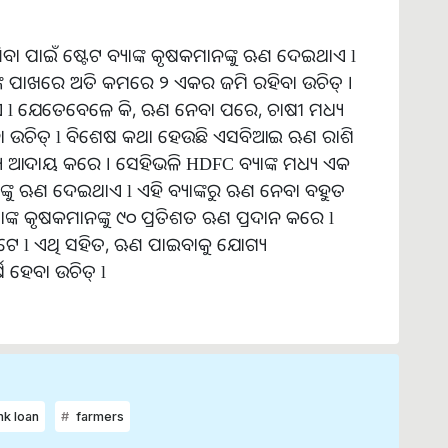
ଣିବା ପାଇଁ ଷ୍ଟେଟ ବ୍ୟାଙ୍କ କୃଷକମାନଙ୍କୁ ଋଣ ଦେଇଥାଏ l
ୀଙ୍କ ପାଖରେ ଅତି କମରେ ୨ ଏକର ଜମି ରହିବା ଉଚିତ୍ ।
ହୁଏ l ଯେତେବେଳେ କି, ଋଣ ନେବା ପରେ, ଚାଷୀ ମଧ୍ୟ
ନେବା ଉଚିତ୍ l ବିଶେଷ କଥା ହେଉଛି ଏସବିଆଇ ଋଣ ରାଶି
ଧ୍ୟ ଆଦାୟ କରେ । ସେହିଭଳି HDFC ବ୍ୟାଙ୍କ ମଧ୍ୟ ଏକ
ଚାଷୀଙ୍କୁ ଋଣ ଦେଇଥାଏ l ଏହି ବ୍ୟାଙ୍କରୁ ଋଣ ନେବା ବହୁତ
ାଙ୍କ କୃଷକମାନଙ୍କୁ ୯୦ ପ୍ରତିଶତ ଋଣ ପ୍ରଦାନ କରେ l
ତ ଅଟେ l ଏଥି ସହିତ, ଋଣ ପାଇବାକୁ ଯୋଗ୍ୟ
ହେବା ଉଚିତ୍ l
k loan
farmers