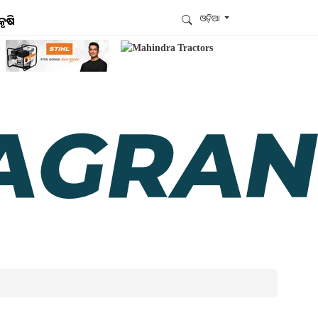
ଓଡ଼ିଆ
କୃଷି
ଆମେ ହ୍ବାଟ୍ସଆପ୍‌ରେ ଅଛୁ ! ଆମ ହ୍ବାଟ୍ସଆପ ଗ୍ରୁପରେ
ଯୋଗଦିଅନ୍ତୁ ଏବଂ ଆପଙ୍କୁ ଆବଶ୍ୟକ ହେଉଥିବା ସବୁ
ଗୁରୁତ୍ବପୂର୍ଣ୍ଣ ଅପଡେଟ୍‌ ପାଆନ୍ତୁ ପ୍ରତିଦିନ ।
ହ୍ବାଟ୍ସଆପରେ ଜଏନ କରନ୍ତୁ
ଆମ ନ୍ୟୁଜଲେଟରକୁ ସବସ୍କ୍ରାଇବ୍ କରନ୍ତୁ । ଆପଣ ଆପଣଙ୍କ
ଆଗ୍ରହ ଥିବା ଟପିକ୍‌ ବାଛିବେ ଏବଂ ଆମେ ଆପଣଙ୍କୁ ବଛା ବଛା
ନ୍ୟୁଜ ଓ ଆପଣଙ୍କ ପସନ୍ଦ ଅନୁଯାୟୀ ଲାଟେଷ୍ଟ ଅପଡେଟ୍‌
ପଠାଇଦେବୁ ।