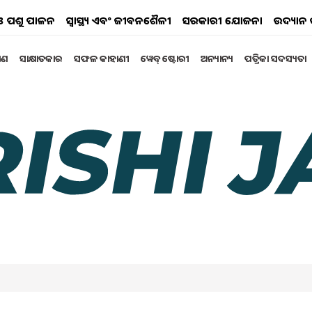
ୟ ଓ ପଶୁ ପାଳନ
ସ୍ୱାସ୍ଥ୍ୟ ଏବଂ ଜୀବନଶୈଳୀ
ସରକାରୀ ଯୋଜନା
ଉଦ୍ୟାନ 
୍ଷଣ
ସାକ୍ଷାତକାର
ସଫଳ କାହାଣୀ
ୱେବ୍ ଷ୍ଟୋରୀ
ଅନ୍ୟାନ୍ୟ
ପତ୍ରିକା ସଦସ୍ୟତା
କରିବେ ଆବେଦନ ?
ିବା ଅତି ସହଜ କିନ୍ତୁ ଯେଉଁଚାଷୀ ଭଡ଼ାରେ ଆଣି ଟ୍ରାକ୍ଟର ବ୍ୟବହାର
ଛି l ଉତ୍ପାଦିତ ଅମଳ ଲାଭ ଠାରୁ ଅଧିକ ଭଡ଼ା ଟଙ୍କା ଦେବାକୁ ପଡେ l
ebruary 2025 05:44 PM