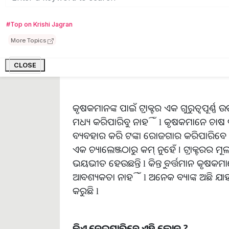
#Top on Krishi Jagran
More Topics
CLOSE
କୃଷକମାନଙ୍କ ପାଇଁ ଟ୍ରାକ୍ଟର ଏକ ଗୁରୁତ୍ୱପୂର୍ଣ୍ଣ
ମଧ୍ୟ କରିପାରିବୁ ନାହିଁ l କୃଷକମାନେ ଚାଷ ପା
ବ୍ୟବହାର କରି ଟଙ୍କା ରୋଜଗାର କରିପାରିବେ l କିନ୍
ଏକ ଚ୍ୟାଲେଞ୍ଜଠାରୁ କମ୍ ନୁହେଁ । ଟ୍ରାକ୍ଟରର
ଭୟଭୀତ ହେଉଛନ୍ତି l କିନ୍ତୁ ବର୍ତ୍ତମାନ କୃଷକମା
ଆବଶ୍ୟକତା ନାହିଁ l ଅନେକ ବ୍ୟାଙ୍କ ଅଛି ଯାହା
କରୁଛି l
କିଏ ନେଇପାରିବେ ଏହି ଲୋନ ?