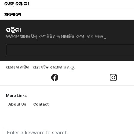
ୱେବ୍ ଷ୍ଟୋରୀ
bank loan for tra
ଅନ୍ୟାନ୍ୟ
ଭାରତ ହେଉଛି ଏକ ଚାଷ ବହୁଳ ଦେଶ l ଅଧିକ
ପତ୍ରିକା
କାର୍ଯ୍ୟ ବ୍ୟବହାର କରୁଛନ୍ତି ବିଭିନ୍ନ ପ୍ରକାର 
ବର୍ତ୍ତମାନ ଆମର ପ୍ରିଣ୍ଟ୍ ଏବଂ ଡିଜିଟାଲ୍ ମାଗାଜିନ୍କୁ ସବସ୍କ୍ରାଇବ କରନ୍ତୁ
କୌଣସି ଚାଷ କାମ ହେଉ ନା କାହିଁକି ଚାଷୀ ପ
ଅମଳ ଠାରୁ ଆରମ୍ଭ କରି ଉତ୍ପାଦିତ ଅମଳ କୁ ବଜା
ତେବେ ଅଧିକ ରୋଜଗାର କରୁଥିବା ଚାଷୀଙ୍କ ପାଇଁ
ଆମେ ସାମାଜିକ | ଆମ ସହିତ ସଂଯୋଗ କରନ୍ତୁ:
ଆଣି ଟ୍ରାକ୍ଟର ବ୍ୟବହାର କରୁଛନ୍ତି ସେମାନଙ୍କୁ ଅ
ଠାରୁ ଅଧିକ ଭଡ଼ା ଟଙ୍କା ଦେବାକୁ ପଡେ l ବ
l ଏହି ଆର୍ଟିକଲରେ କିପରି ଓ କେଉଁଠାରୁ ଆପ
More Links
ଆଲୋଚନା କରାଯାଇଛି l
About Us
Contact