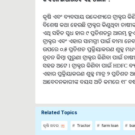
କୃଷି ଏବଂ ବ୍ୟବସାୟ ଉଦ୍ଦେଶ୍ୟରେ ଟ୍ରାକ୍ଟର କି
ବିଶେଷ କଥା ହେଉଛି ଟ୍ରାକ୍ଟର କିଣୁଥିବା ଚାଷ
ଏଥି ସହିତ ସୁଧ ହାର ୯ ପ୍ରତିଶତରୁ ଆରମ୍ଭ 
ଟ୍ରାକ୍ଟର ଏବଂ ଏହାର ସାମଗ୍ରୀ ପାଇଁ ବୀମା 
ଉପରେ ୦.୫ ପ୍ରତିଶତ ପ୍ରକ୍ରିୟାକରଣ ଶୁଳ୍କ ମ
ନୂତନ କିମ୍ବା ପୁରୁଣା ଟ୍ରାକ୍ଟର କିଣିବା ପାଇଁ 
ସହଜ ଅଟେ l ଟ୍ରାକ୍ଟର କିଣିବା ପାଇଁ HDFC ବ୍ୟ
ଏହାର ପ୍ରକ୍ରିୟାକରଣ ଶୁଳ୍କ ମାତ୍ର ୨ ପ୍ରତିଶ
ଆବେଦନକାରୀଙ୍କ ବୟସ ଅତି କମରେ ୧୮ ବର୍ଷ 
Related Topics
କୃଷି ଖବର
Tractor
farm loan
ban