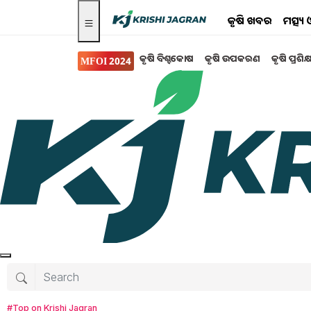
କୃଷି ଖବର
ମତ୍ସ୍
କୃଷି ବିଶ୍ବକୋଷ
କୃଷି ଉପକରଣ
କୃଷି ପ୍ରଶିକ
MFOI 2024
କୃଷି ଉପକରଣ
କିପରି ଓ କେଉଁଠାରେ 
ଅଧିକ ରୋଜଗାର କରୁଥିବା ଚାଷୀଙ୍କ ପାଇଁ ଟ୍ରାକ୍ଟର କିଣ
କରୁଛନ୍ତି ସେମାନଙ୍କୁ ଅଧିକ ଅର୍ଥ ଖର୍ଚ୍ଚ କରିବାକୁ ପଡୁ
Tanushree Mahapatra
Saturday, 15 F
#Top on Krishi Jagran