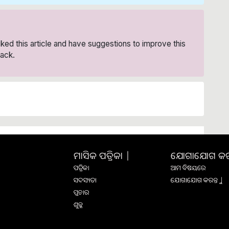
liked this article and have suggestions to improve this
ack.
ମାସିକ ପତ୍ରିକା |
ଯୋଗାଯୋଗ କରନ୍
ପତ୍ରିକା
ଆମ ବିଷୟରେ
ସଦସ୍ୟତା
ଯୋଗାଯୋଗ କରନ୍ତୁ |
ପ୍ରଚାର
ଶୁଳ୍କ