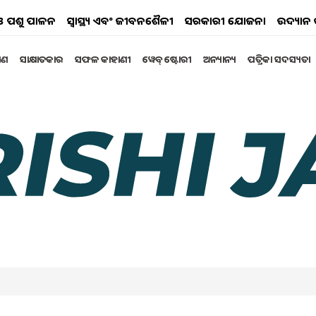
ୟ ଓ ପଶୁ ପାଳନ
ସ୍ୱାସ୍ଥ୍ୟ ଏବଂ ଜୀବନଶୈଳୀ
ସରକାରୀ ଯୋଜନା
ଉଦ୍ୟାନ 
୍ଷଣ
ସାକ୍ଷାତକାର
ସଫଳ କାହାଣୀ
ୱେବ୍ ଷ୍ଟୋରୀ
ଅନ୍ୟାନ୍ୟ
ପତ୍ରିକା ସଦସ୍ୟତା
 ବ୍ୟବହାର ବଢ଼ି ବଢ଼ି ଚାଲିଛି l ଏହା ଦ୍ୱାରା ଅନେକ କାର୍ଯ୍ୟ ସୂଚାରୁ
ସବୁ ଯନ୍ତ୍ରପାତି ବ୍ୟବହାର କରାଯାଉଛି ସେଗୁଡ଼ିକ ମଧ୍ୟରୁ ପ୍ରମୁଖ
ାର୍ଯ୍ୟର ପ୍ରାୟ ସମସ୍ତ କୌଶଳଗୁଡିକୁ ଟ୍ରାକ୍ଟର ସହିତ ସଂଶ୍ଲିଷ୍ଟ
ହୁତ ଗୁରୁତ୍ୱପୂର୍ଣ୍ଣ ହୋଇପଡ଼ିଛି l ଫସଲ ବୁଣିବା ଠାରୁ ଆରମ୍ଭ କରି
ମାନଙ୍କ ପାଇଁ ଟ୍ରାକ୍ଟରର ସାହାଯ୍ୟ ଲୋଡ଼ା ପଡ଼ୁଛି l ଆସନ୍ତୁ
ଆଲୋଚନା କରିବା l