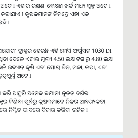
p ଅଟେ l ଏହାର ରକ୍ଷଣା ବେକ୍ଷଣ ଖର୍ଚ୍ଚ ମଧ୍ୟ ସ୍ୱଳ୍ପ ଅଟେ l
ର କରାଯାଏ l କୃଷକମାନଙ୍କ ନିମନ୍ତେ ଏହା ଏକ
ଛି l
ି
ଯୋଗୀ ଟ୍ରାକ୍ଟର ହେଉଛି ଏହି ମେସି ଫର୍ଗୁସନ 1030 DI
ଥିବା ବେଳେ ଏହାର ମୂଲ୍ୟ 4.50 ଲକ୍ଷ ଟଙ୍କାରୁ 4.80 ଲକ୍ଷ
ର ଭଳି ଉଦ୍ୟାନ କୃଷି ଏବଂ ସୋୟାବିନ, ମକା, କପା, ଏବଂ
ୱପୂର୍ଣ୍ଣ ଅଟେ l
 କରି ଆହୁରି ଅନେକ କମ୍ପାନୀ ନୂତନ ବର୍ଗର
ଟ୍ରାକ୍ଟର କିଣିବା ପୂର୍ବରୁ କୃଷକମାନେ ନିଜର ଆବଶ୍ୟକତା,
ୟରେ ନିଶ୍ଚିତ ଭାବରେ ବିଚାର କରିବା ଉଚିତ l