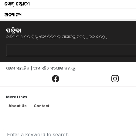
ୱେବ୍ ଷ୍ଟୋରୀ
ଅନ୍ୟାନ୍ୟ
ପତ୍ରିକା
ବର୍ତ୍ତମାନ ଆମର ପ୍ରିଣ୍ଟ୍ ଏବଂ ଡିଜିଟାଲ୍ ମାଗାଜିନ୍କୁ ସବସ୍କ୍ରାଇବ କରନ୍ତୁ
ଆମେ ସାମାଜିକ | ଆମ ସହିତ ସଂଯୋଗ କରନ୍ତୁ:
ଦିନକୁ ଦିନ କୃଷି କାର୍ଯ୍ୟରେ ଆଧୁନିକ ଯନ୍ତ୍ରପାତ
କାର୍ଯ୍ୟ ସୂଚାରୁ ରୂପେ ସ୍ୱଳ୍ପ ସମୟ ମଧ୍ୟରେ କ
କରାଯାଉଛି ସେଗୁଡ଼ିକ ମଧ୍ୟରୁ ପ୍ରମୁଖ କାର୍ଯ୍ୟଗ
ପ୍ରାୟ ସମସ୍ତ କୌଶଳଗୁଡିକୁ ଟ୍ରାକ୍ଟର ସହିତ ସଂଶ୍ଲ
More Links
ବହୁତ ଗୁରୁତ୍ୱପୂର୍ଣ୍ଣ ହୋଇପଡ଼ିଛି l ଫସଲ ବ
About Us
Contact
ପର୍ଯ୍ୟନ୍ତ ସବୁ ସମୟରେ କୃଷକମାନଙ୍କ ପାଇଁ ଟ୍ର
ଉତ୍ତମ ଟ୍ରାକ୍ଟର ବିଷୟରେ ଏଠାରେ ଆଲୋଚନା 