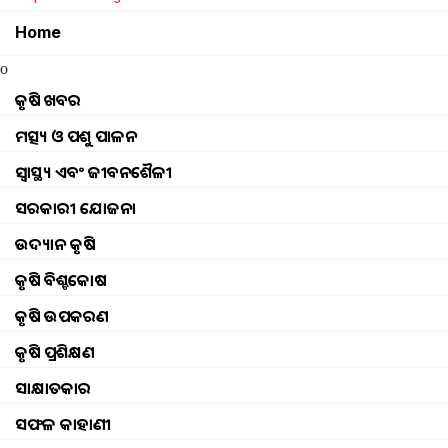
Sugyan Kumar Nayak
Tuesday, 23 Feb
Home
o
କୃଷି ଖବର
ମତ୍ସ୍ୟ ଓ ପଶୁ ପାଳନ
ସ୍ୱାସ୍ଥ୍ୟ ଏବଂ ଜୀବନଶୈଳୀ
ସରକାରୀ ଯୋଜନା
ଉଦ୍ୟାନ କୃଷି
କୃଷି ବିଶ୍ବକୋଷ
କୃଷି ଉପକରଣ
କୃଷି ପ୍ରଶିକ୍ଷଣ
ସାକ୍ଷାତକାର
ସଫଳ କାହାଣୀ