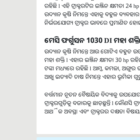
ରହିଛି l ଏହି ଟ୍ରାକ୍ଟରଟିର ଇଞ୍ଜିନ କ୍ଷମତା 24 h
ଉଦ୍ୟାନ କୃଷି ନିମନ୍ତେ ଏହାକୁ ବହୁଳ ବ୍ୟବହା
ନିର୍ଭରଯୋଗ୍ୟ ଟ୍ରାକ୍ଟର ଭାବରେ ପ୍ରମାଣିତ ହୋଇ
ମେସି
ଫର୍ଗୁସନ
1030 DI
ମହା
ଶକ୍ତ
ଉଦ୍ୟାନ କୃଷି ନିମନ୍ତେ ଆଉ ଗୋଟିଏ ବହୁତ ଉପ
ମହା ଶକ୍ତି l ଏହାର ଇଞ୍ଜିନ କ୍ଷମତା 30 hp ରହି
ଟଙ୍କା ମଧ୍ୟରେ ରହିଛି l ଆମ୍ବ, କମଳା, ଅଙ୍ଗୁ
ଆଖୁ ଇତ୍ୟାଦି ଚାଷ ନିମନ୍ତେ ଏହାର ଭୂମିକା ଗୁରୁତ୍
ବର୍ତ୍ତମାନ ନୂତନ ବୈଷୟିକ ବିଦ୍ୟାକୁ ଉପଯୋଗ
ଟ୍ରାକ୍ଟରଗୁଡ଼ିକୁ ବଜାରକୁ ଛାଡ଼ୁଛନ୍ତି l କୌଣସି 
ଆର୍ଥିକ ଅବସ୍ଥା ଏବଂ ଟ୍ରାକ୍ଟରର ଦକ୍ଷତା ବିଷ