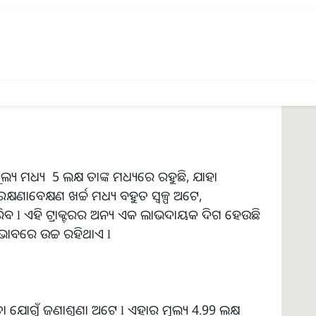
ମତା 34 hp ବିଶିଷ୍ଟ ଅଟେ l ମୂଲ୍ୟ ଅନୁସାରେ ଏହା
ୟ 4.92 ଯଦି ଜଣେ କୃଷକ 5 ଲକ୍ଷ ଟଙ୍କାରୁ କମ ଦାମରେ
ାନଙ୍କ ନିମନ୍ତେ ସର୍ବୋତ୍ତମ ପସନ୍ଦ ହୋଇପାରେ l ଏହି
ରଣୀ ନିମନ୍ତେ ଆପଣ କମ୍ପାନୀର ୱେବସାଇଟ ପରିଦର୍ଶନ
ୂଲ୍ୟ ମଧ୍ୟ 5 ଲକ୍ଷ ତାଙ୍କ ମଧ୍ୟରେ ରହୁଛି, ଯାହା
୍ଷଣାବେକ୍ଷଣ ଖର୍ଚ୍ଚ ମଧ୍ୟ ବହୁତ ସ୍ୱଳ୍ପ ଅଟେ,
ାରିବ l ଏହି ଟ୍ରାକ୍ଟରର ଅନ୍ୟ ଏକ ଲାଭଦାୟକ ଦିଗ ହେଉଛି
 ଭାବରେ ଉଚ୍ଚ ରହିଥାଏ l
ଷତା ଯୋଗୁଁ ଜଣାଶୁଣା ଅଟେ l ଏହାର ମୂଲ୍ୟ 4.99 ଲକ୍ଷ