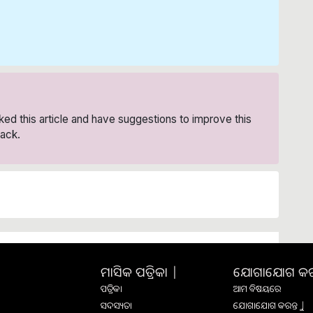
liked this article and have suggestions to improve this
ack.
ମାସିକ ପତ୍ରିକା |
ଯୋଗାଯୋଗ କରନ୍
ପତ୍ରିକା
ଆମ ବିଷୟରେ
ସଦସ୍ୟତା
ଯୋଗାଯୋଗ କରନ୍ତୁ |