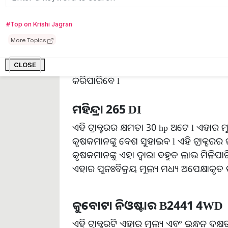
ସୋନାଲିକା
DI 734 (S1)
ଏହାର ଇଞ୍ଜିନ ବହୁତ ମଜବୁତ ଅଟେ l ଏହାର କ୍ଷ
#Top on Krishi Jagran
ମଧ୍ୟମ ବର୍ଗର ଅଟେ l ବର୍ତ୍ତମାନ ଏହାର ମୂଲ୍
More Topics
ଟ୍ରାକ୍ଟର କିଣିବାକୁ ଚାହାଁନ୍ତି ତେବେ ଏହା ସେମ
ସୋନାଲିକା ଟ୍ରାକ୍ଟର ସମ୍ପର୍କରେ ଅଧିକ ବିବ
CLOSE
କରିପାରିବେ l
ମହିନ୍ଦ୍ରା
265 DI
ଏହି ଟ୍ରାକ୍ଟରର କ୍ଷମତା 30 hp ଅଟେ l ଏହାର ମ
କୃଷକମାନଙ୍କୁ ବେଶ ସୁହାଇବ l ଏହି ଟ୍ରାକ୍ଟରର ରକ
କୃଷକମାନଙ୍କୁ ଏହା ଦ୍ୱାରା ବହୁତ ଲାଭ ମିଳିପ
ଏହାର ପୁନଃବିକ୍ରୟ ମୂଲ୍ୟ ମଧ୍ୟ ଅପେକ୍ଷାକୃତ
କୁବୋଟା
ନିଓଷ୍ଟାର
B2441 4WD
ଏହି ଟ୍ରାକ୍ଟରଟି ଏହାର ମୂଲ୍ୟ ଏବଂ ଇନ୍ଧନ ଦକ୍