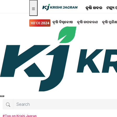
କୃଷି ଖବର
ମତ୍ସ୍
କୃଷି ବିଶ୍ବକୋଷ
କୃଷି ଉପକରଣ
କୃଷି ପ୍ରଶିକ
MFOI 2024
କୃଷି ଉପକରଣ
କୃଷକ ବନ୍ଧୁ ଟ୍ରାକ୍ଟର !!
ଦିନକୁ ଦିନ କୃଷି କାର୍ଯ୍ୟରେ ଆଧୁନିକ ଯନ୍ତ୍ରପାତିଗୁଡ଼ିକର
ରୂପେ ସ୍ୱଳ୍ପ ସମୟ ମଧ୍ୟରେ କରାଯାଇ ପାରୁଛି l ଯେତେ 
କାର୍ଯ୍ୟଗୁଡ଼ିକରେ ଟ୍ରାକ୍ଟର ବ୍ୟବହାର କରାଯାଉଛି l ଚାଷ କ
କରାଯାଇଛି l କୃଷି କ୍ଷେତ୍ରରେ ଆଜି ଟ୍ରାକ୍ଟରର ଭୂମିକା ବ
ଫସଲ ଅମଳ କରି ସାଇତିବା ପର୍ଯ୍ୟନ୍ତ ସବୁ ସମୟରେ କୃଷକ
ଆମେ ଆଜି କିଛି ଉତ୍ତମ ଟ୍ରାକ୍ଟର ବିଷୟରେ ଏଠାରେ 
#Top on Krishi Jagran