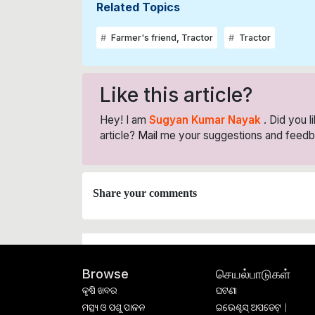
Related Topics
Farmer's friend, Tractor
Tractor
Like this article?
Hey! I am
Sugyan Kumar Nayak
. Did you 
article?
Mail
me your suggestions and feedb
Share your comments
செயல்பாடுகள்
Browse
କୃଷି ଖବର
ଘଟଣା
ମତ୍ସ୍ୟ ଓ ପଶୁ ପାଳନ
ଇଭେଣ୍ଟସ୍ ଅପଡେଟ୍ |