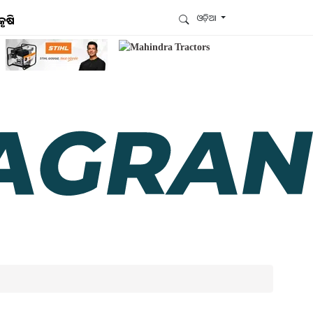
ଓଡ଼ିଆ
କୃଷି
ଆମେ ହ୍ବାଟ୍ସଆପ୍‌ରେ ଅଛୁ ! ଆମ ହ୍ବାଟ୍ସଆପ ଗ୍ରୁପରେ
ଯୋଗଦିଅନ୍ତୁ ଏବଂ ଆପଙ୍କୁ ଆବଶ୍ୟକ ହେଉଥିବା ସବୁ
ଗୁରୁତ୍ବପୂର୍ଣ୍ଣ ଅପଡେଟ୍‌ ପାଆନ୍ତୁ ପ୍ରତିଦିନ ।
ହ୍ବାଟ୍ସଆପରେ ଜଏନ କରନ୍ତୁ
ଆମ ନ୍ୟୁଜଲେଟରକୁ ସବସ୍କ୍ରାଇବ୍ କରନ୍ତୁ । ଆପଣ ଆପଣଙ୍କ
ଆଗ୍ରହ ଥିବା ଟପିକ୍‌ ବାଛିବେ ଏବଂ ଆମେ ଆପଣଙ୍କୁ ବଛା ବଛା
ନ୍ୟୁଜ ଓ ଆପଣଙ୍କ ପସନ୍ଦ ଅନୁଯାୟୀ ଲାଟେଷ୍ଟ ଅପଡେଟ୍‌
ପଠାଇଦେବୁ ।