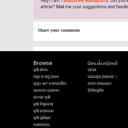
Hey! I am
Tanushree Mahapatra
. Did you 
article?
Mail
me your suggestions and feedb
Share your comments
செயல்பாடுகள்
Browse
କୃଷି ଖବର
ଘଟଣା
ମତ୍ସ୍ୟ ଓ ପଶୁ ପାଳନ
ଇଭେଣ୍ଟସ୍ ଅପଡେଟ୍ |
ସ୍ୱାସ୍ଥ୍ୟ ଏବଂ ଜୀବନଶୈଳୀ
ଫଟୋ ଗ୍ୟାଲେରୀ
ସରକାରୀ ଯୋଜନା
ଭିଡିଓଗୁଡିକ
ଉଦ୍ୟାନ କୃଷି
କୃଷି ବିଶ୍ବକୋଷ
କୃଷି ଉପକରଣ
କୃଷି ପ୍ରଶିକ୍ଷଣ
ସାକ୍ଷାତକାର