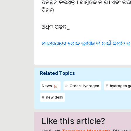
ଅତିକ୍ରମ କରିଥିଲୁ । ସାମୂହିକ କାର୍ଯ୍ୟ ଏବଂ ଉ
ଦିଗର
ଅଧିକ ପଢ଼ନ୍ତୁ
ବାଇଗଣରେ ପୋକ ଲାଗିଛି କି ନାଇଁ କିପରି ଜ
Related Topics
News
Green Hydrogen
hydrogen g
new delhi
Like this article?