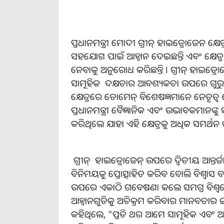
ପ୍ରଧାନମନ୍ତ୍ରୀ ମୋଦୀ ଗ୍ରୀନ୍ ହାଇଡ୍ରୋଜେନ କ୍ଷେତ
ସହଯୋଗ ପାଇଁ ଆହ୍ୱାନ ଦେଇଛନ୍ତି ଏବଂ କ୍ଷେତ୍
ନେବାକୁ ଅନୁରୋଧ କରିଛନ୍ତି । ଗ୍ରୀନ୍ ହାଇଡ୍ରୋଜ
ସାମୂହିକ ଦକ୍ଷତାର ଆବଶ୍ୟକତା ଉପରେ ଗୁରୁତ୍ୱା
କ୍ଷେତ୍ରରେ ଡୋମେନ୍ ବିଶେଷଜ୍ଞମାନେ ନେତୃତ୍ୱ ନେ
ପ୍ରଧାନମନ୍ତ୍ରୀ ବୈଜ୍ଞାନିକ ଏବଂ ଉଦ୍ଭାବକମାନଙ୍କୁ 
କରିଥିଲେ ଯାହା ଏହି କ୍ଷେତ୍ରକୁ ଅଧିକ ସମର୍ଥନ 
ଗ୍ରୀନ୍ ହାଇଡ୍ରୋଜେନ୍ ଉପରେ ଦ୍ୱିତୀୟ ଆନ୍ତର୍ଜାତି
ବିନିମୟକୁ ପ୍ରୋତ୍ସାହିତ କରିବ ବୋଲି ବିଶ୍ୱାସ ବ
ଉପରେ ଏକାଠି ଗବେଷଣା କଲେ ସମଗ୍ର ବିଶ୍ୱରେ 
ଆହ୍ୱାନଗୁଡିକୁ ଅତିକ୍ରମ କରିବାର ମାନବତାର
କହିଥିଲେ, "ପ୍ରତି ଥର ଆମେ ସାମୂହିକ ଏବଂ ଅଭ