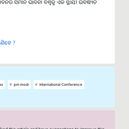
ଦ୍ଭାବନର ସମାନ ଭାବନା ବିଶ୍ୱକୁ ଏକ ସ୍ଥାୟୀ ଭବିଷ୍ୟତ
ାଣିବେ ?
as
pm modi
International Conference