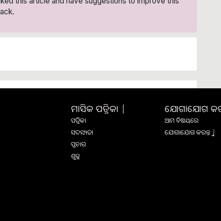
liked this article and have suggestions to improve this
ack.
ମାସିକ ପତ୍ରିକା |
ଯୋଗାଯୋଗ କରନ୍
ପତ୍ରିକା
ଆମ ବିଷୟରେ
ସଦସ୍ୟତା
ଯୋଗାଯୋଗ କରନ୍ତୁ |
ପ୍ରଚାର
ଶୁଳ୍କ