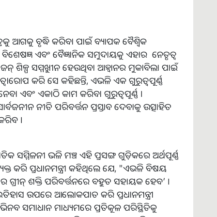
୍ରକୁ ଆଗକୁ ବୃଦ୍ଧି କରିବା ପାଇଁ ବ୍ୟାପକ ବୈଶ୍ୱିକ
ର ବିଶେଷଜ୍ଞ ଏବଂ ବୈଜ୍ଞାନିକ ସମୁଦାୟକୁ ଏହାର ନେତୃତ୍ୱ
େନ୍ ଶିଳ୍ପ ସମ୍ମୁଖୀନ ହେଉଥିବା ଆହ୍ୱାନର ମୁକାବିଲା ପାଇଁ
ରୋପ କରି ସେ କହିଛନ୍ତି, ଏଭଳି ଏକ ଗୁରୁତ୍ୱପୂର୍ଣ୍ଣ
ବା ଏବଂ ଏକାଠି କାମ କରିବା ଗୁରୁତ୍ୱପୂର୍ଣ୍ଣ ।
ସାର୍ବଜନୀନ ନୀତି ପରିବର୍ତ୍ତନ ପ୍ରସ୍ତାବ ଦେବାକୁ ଉତ୍ସାହିତ
କରିବ ।
କ ସମ୍ମିଳନୀ ଭଳି ମଞ୍ଚ ଏହି ପ୍ରସଙ୍ଗ ଗୁଡ଼ିକରେ ଅର୍ଥପୂର୍ଣ୍ଣ
୍ୟକ୍ତ କରି ପ୍ରଧାନମନ୍ତ୍ରୀ କହିଥିଲେ ଯେ, "ଏଭଳି ବିଷୟ
ଗ୍ରୀନ୍ ଶକ୍ତି ପରିବର୍ତ୍ତନରେ ବହୁତ ସହାୟକ ହେବ’ ।
 ଇତିହାସ ଉପରେ ଆଲୋକପାତ କରି ପ୍ରଧାନମନ୍ତ୍ରୀ
ିନବ ସମାଧାନ ମାଧ୍ୟମରେ ପ୍ରତିକୂଳ ପରିସ୍ଥିତିକୁ