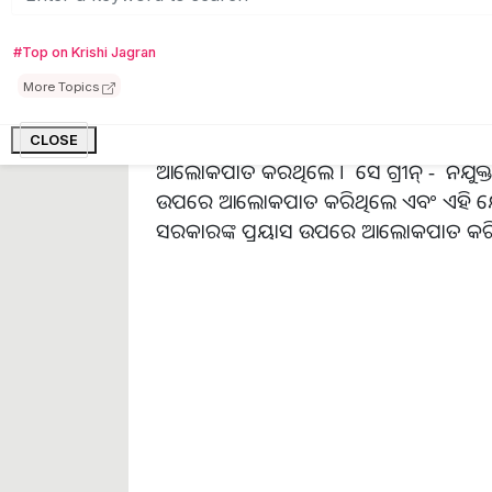
ପ୍ରଧାନମନ୍ତ୍ରୀ ଏହାକୁ ଗ୍ରୀନ୍ ହାଇଡ୍ରୋଜେନର ଉ
କେନ୍ଦ୍ରରେ ପରିଣତ କରିବା ନିମନ୍ତେ ଭାରତ
#Top on Krishi Jagran
ଗ୍ରୀନ୍ ହାଇଡ୍ରୋଜେନ ମିଶନ ଉଦ୍ଭାବନ, ଭିତ୍ତିଭୂମ
More Topics
ପ୍ରଧାନମନ୍ତ୍ରୀ ମୋଦୀ କହିଛନ୍ତି । ଅତ୍ୟାଧୁନିକ ଗ
ଶିକ୍ଷାନୁଷ୍ଠାନ ମଧ୍ୟରେ ଭାଗିଦାରୀ ଏବଂ ଷ୍ଟାର
CLOSE
ଆଲୋକପାତ କରିଥିଲେ । ସେ ଗ୍ରୀନ୍ - ନିଯୁକ୍ତି
ଉପରେ ଆଲୋକପାତ କରିଥିଲେ ଏବଂ ଏହି କ୍ଷେ
ସରକାରଙ୍କ ପ୍ରୟାସ ଉପରେ ଆଲୋକପାତ କରି