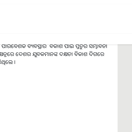
ତ୍ପାଦନ, ବ୍ୟବହାର ଏବଂ ରପ୍ତାନୀ ପାଇଁ ଏକ ବିଶ୍ୱସ୍ତରୀୟ
ର ଲକ୍ଷ୍ୟ ବିଷୟରେ ଆଲୋକପାତ କରିଥିଲେ । ଜାତୀୟ
ି, ଶିଳ୍ପ ଏବଂ ପୁଞ୍ଜି ନିବେଶକୁ ପ୍ରୋତ୍ସାହନ ଦେଉଛି ବୋଲି
ବେଷଣା ଓ ବିକାଶ କ୍ଷେତ୍ରରେ ପୁଞ୍ଜି ନିବେଶ, ଶିଳ୍ପ ଓ
୍ଟ ଅପ୍ ଓ ଉଦ୍ୟୋଗୀ ମାନଙ୍କୁ ପ୍ରୋତ୍ସାହନ ଦେବା ଉପରେ ସେ
 ପାରିବେଶିକ ବ୍ୟବସ୍ଥାର ବିକାଶ ପାଇଁ ପ୍ରଚୁର ସମ୍ଭାବନା
ତ୍ରରେ ଦେଶର ଯୁବକମାନଙ୍କ ଦକ୍ଷତା ବିକାଶ ଦିଗରେ
ଥିଲେ ।