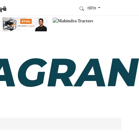
ଓଡ଼ିଆ
କୃଷି
ଆମେ ହ୍ବାଟ୍ସଆପ୍‌ରେ ଅଛୁ ! ଆମ ହ୍ବାଟ୍ସଆପ ଗ୍ରୁପରେ
ଯୋଗଦିଅନ୍ତୁ ଏବଂ ଆପଙ୍କୁ ଆବଶ୍ୟକ ହେଉଥିବା ସବୁ
ଗୁରୁତ୍ବପୂର୍ଣ୍ଣ ଅପଡେଟ୍‌ ପାଆନ୍ତୁ ପ୍ରତିଦିନ ।
ହ୍ବାଟ୍ସଆପରେ ଜଏନ କରନ୍ତୁ
ଆମ ନ୍ୟୁଜଲେଟରକୁ ସବସ୍କ୍ରାଇବ୍ କରନ୍ତୁ । ଆପଣ ଆପଣଙ୍କ
ଆଗ୍ରହ ଥିବା ଟପିକ୍‌ ବାଛିବେ ଏବଂ ଆମେ ଆପଣଙ୍କୁ ବଛା ବଛା
ନ୍ୟୁଜ ଓ ଆପଣଙ୍କ ପସନ୍ଦ ଅନୁଯାୟୀ ଲାଟେଷ୍ଟ ଅପଡେଟ୍‌
ପଠାଇଦେବୁ ।