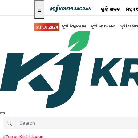
କୃଷି ଖବର
ମତ୍ସ୍
କୃଷି ବିଶ୍ବକୋଷ
କୃଷି ଉପକରଣ
କୃଷି ପ୍ରଶିକ
MFOI 2024
କୃଷି ଉପକରଣ
ଗ୍ରୀନ୍ ହାଇଡ୍ରୋଜେନ୍ ବିଶ
ସଂଯୋଗ
ଗ୍ରୀନ୍ ଶକ୍ତି ଉପରେ ପ୍ୟାରିସ ପ୍ରତିଶ୍ରୁତି ପୂରଣ କରିବା
Tanushree Mahapatra
Thursday, 12 S
#Top on Krishi Jagran