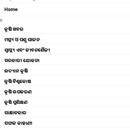
Home
o
କୃଷି ଖବର
ମତ୍ସ୍ୟ ଓ ପଶୁ ପାଳନ
ସ୍ୱାସ୍ଥ୍ୟ ଏବଂ ଜୀବନଶୈଳୀ
ସରକାରୀ ଯୋଜନା
ଉଦ୍ୟାନ କୃଷି
କୃଷି ବିଶ୍ବକୋଷ
କୃଷି ଉପକରଣ
କୃଷି ପ୍ରଶିକ୍ଷଣ
ସାକ୍ଷାତକାର
International C
ସଫଳ କାହାଣୀ