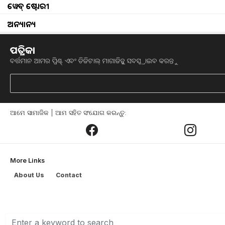
ଗ୍ରୀନ୍ ହାଇଡ୍ରୋଜେନ୍ ଉପରେ ଦ୍ୱିତୀୟ ଆନ୍ତର୍ଜାତିକ 
ୱେବ୍ ଷ୍ଟୋରୀ
ହାର୍ଦ୍ଦିକ ସ୍ୱାଗତ କରି ତାଙ୍କ ଅଭିଭାଷଣ ଆରମ୍ଭ
ଅନ୍ୟାନ୍ୟ
ପରିବର୍ତ୍ତନ ଦେଇ ଗତି କରୁଛି । ଜଳବାୟୁ ପର
ପ୍ରଭାବ ବର୍ତ୍ତମାନ ଅନୁଭବ କରାଯାଇପାରିବ ବୋ
ପତ୍ରିକା
କାର୍ଯ୍ୟାନୁଷ୍ଠାନର ସମୟ ଆସିଛି”, ବୋଲି ଶ୍ରୀ
ବର୍ତ୍ତମାନ ଆମର ପ୍ରିଣ୍ଟ୍ ଏବଂ ଡିଜିଟାଲ୍ ମାଗାଜିନ୍କୁ ସବସ୍କ୍ରାଇବ କରନ୍ତୁ
ଅଧିକ ପଢ଼ନ୍ତୁ -
ICAR ବିକଶିତ କଲା ନୂଆ 
ଆମେ ସାମାଜିକ | ଆମ ସହିତ ସଂଯୋଗ କରନ୍ତୁ:
ଏକ ସ୍ୱଚ୍ଛ ଏବଂ ଗ୍ରୀନ୍ ପୃଥିବୀ ସୃଷ୍ଟି ଦିଗର
ସୂଚନା ଦେଇଥିଲେ ଯେ , ଗ୍ରୀନ୍ ଶକ୍ତି ଉପରେ ପ୍
୨୦ ରାଷ୍ଟ୍ର ମଧ୍ୟରୁ ଅନ୍ୟତମ । ୨୦୩୦ ପାଇଁ ଧାର୍ଯ୍
More Links
ପୂରଣ ହୋଇଛି ବୋଲି ସେ କହିଛନ୍ତି । ବିଗତ 
About Us
Contact
ଆଲୋକପାତ କରି ପ୍ରଧାନମନ୍ତ୍ରୀ କହିଥିଲେ ଯେ
ବୃଦ୍ଧି ପାଇଛି ଏବଂ ସୌର ଶକ୍ତି କ୍ଷମତା ୩,୦୦୦%
୨୦୨୩ ରେ ଆରମ୍ଭ ହୋଇଥିବା ଜାତୀୟ ଗ୍ରୀନ୍