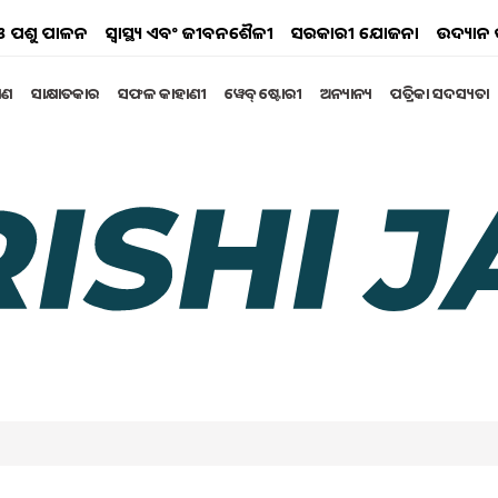
ୟ ଓ ପଶୁ ପାଳନ
ସ୍ୱାସ୍ଥ୍ୟ ଏବଂ ଜୀବନଶୈଳୀ
ସରକାରୀ ଯୋଜନା
ଉଦ୍ୟାନ 
୍ଷଣ
ସାକ୍ଷାତକାର
ସଫଳ କାହାଣୀ
ୱେବ୍ ଷ୍ଟୋରୀ
ଅନ୍ୟାନ୍ୟ
ପତ୍ରିକା ସଦସ୍ୟତା
୍ୱର ଶକ୍ତି କ୍ଷେତ୍ରରେ ଆଶାଜନକ
ରେ ଭାରତ ପ୍ରଥମ ଜି - ୨୦ ରାଷ୍ଟ୍ର ମଧ୍ୟରୁ ଅନ୍ୟତମ l
eptember 2024 10:09 AM