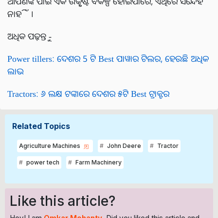
ଆପଣଙ୍କ ପାଇଁ ଏକ ଉତ୍କୃଷ୍ଟ ବିକଳ୍ପ ହୋଇପାରେ, ଏଥିରେ ସନ୍ଦେହ
ନାହିଁ ।
ଅଧିକ ପଢ଼ନ୍ତୁ -
Power tillers: ଦେଶର 5 ଟି Best ପାୱାର ଟିଲର, ହେଉଛି ଅଧିକ
ଲାଭ
Tractors: ୬ ଲକ୍ଷ ଟଙ୍କାରେ ଦେଶର ୫ଟି Best ଟ୍ରାକ୍ଟର
Related Topics
Agriculture Machines
John Deere
Tractor
power tech
Farm Machinery
Like this article?