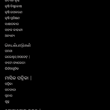
ଉଦ୍ୟାନ କୃଷି
କୃଷି ବିଶ୍ବକୋଷ
କୃଷି ଉପକରଣ
କୃଷି ପ୍ରଶିକ୍ଷଣ
ସାକ୍ଷାତକାର
ସଫଳ କାହାଣୀ
ଅନ୍ୟାନ୍ୟ
செயல்பாடுகள்
ଘଟଣା
ଇଭେଣ୍ଟସ୍ ଅପଡେଟ୍ |
ଫଟୋ ଗ୍ୟାଲେରୀ
ଭିଡିଓଗୁଡିକ
ମାସିକ ପତ୍ରିକା |
ପତ୍ରିକା
ସଦସ୍ୟତା
ପ୍ରଚାର
ଶୁଳ୍କ