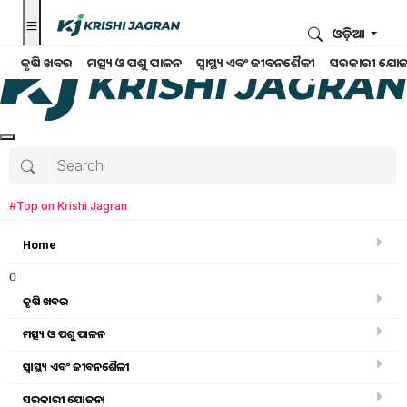
ଓଡ଼ିଆ
କୃଷି ଖବର
ମତ୍ସ୍ୟ ଓ ପଶୁ ପାଳନ
ସ୍ୱାସ୍ଥ୍ୟ ଏବଂ ଜୀବନଶୈଳୀ
ସରକାରୀ ଯୋଜ
#Top on Krishi Jagran
Home
o
କୃଷି ଖବର
ମତ୍ସ୍ୟ ଓ ପଶୁ ପାଳନ
ସ୍ୱାସ୍ଥ୍ୟ ଏବଂ ଜୀବନଶୈଳୀ
କୃଷି ଉପକରଣ
ସରକାରୀ ଯୋଜନା