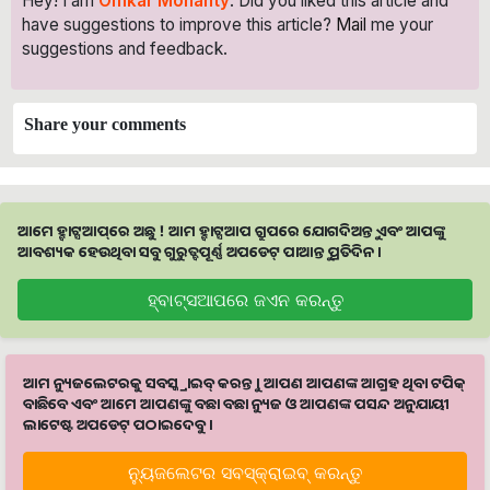
Hey! I am
Omkar Mohanty
. Did you liked this article and
have suggestions to improve this article?
Mail
me your
suggestions and feedback.
Share your comments
ଆମେ ହ୍ବାଟ୍ସଆପ୍‌ରେ ଅଛୁ ! ଆମ ହ୍ବାଟ୍ସଆପ ଗ୍ରୁପରେ ଯୋଗଦିଅନ୍ତୁ ଏବଂ ଆପଙ୍କୁ
ଆବଶ୍ୟକ ହେଉଥିବା ସବୁ ଗୁରୁତ୍ବପୂର୍ଣ୍ଣ ଅପଡେଟ୍‌ ପାଆନ୍ତୁ ପ୍ରତିଦିନ ।
ହ୍ବାଟ୍ସଆପରେ ଜଏନ କରନ୍ତୁ
ଆମ ନ୍ୟୁଜଲେଟରକୁ ସବସ୍କ୍ରାଇବ୍ କରନ୍ତୁ । ଆପଣ ଆପଣଙ୍କ ଆଗ୍ରହ ଥିବା ଟପିକ୍‌
ବାଛିବେ ଏବଂ ଆମେ ଆପଣଙ୍କୁ ବଛା ବଛା ନ୍ୟୁଜ ଓ ଆପଣଙ୍କ ପସନ୍ଦ ଅନୁଯାୟୀ
ଲାଟେଷ୍ଟ ଅପଡେଟ୍‌ ପଠାଇଦେବୁ ।
ନ୍ୟୁଜଲେଟର ସବସ୍କ୍ରାଇବ୍‌ କରନ୍ତୁ