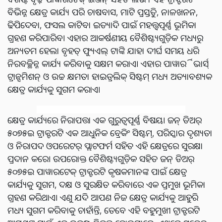
ବିଭିନ୍ନ କ୍ଷେତ୍ର କାର୍ଯ୍ୟ ପରି ଚାଷବାସ, ମାଟି ପ୍ରସ୍ତୁତି, ନାଳଖନନ,
ଢିପିଦେବା, ଫସଲ କାଟିବା ଇତ୍ୟାଦି ପାଇଁ ମହତ୍ତ୍ୱପୂର୍ଣ୍ଣ ଭୂମିକା
ଗ୍ରହଣ କରିପାରିବ। ଏହାର ଆକର୍ଷଣୀୟ ବୈଶିଷ୍ଟ୍ୟଗୁଡ଼ିକ ମଧ୍ୟରୁ
ଅନ୍ୟତମ ହେଲା ବୃହତ୍ ଫ୍ୟୁଏଲ୍ ଟାଙ୍କି ଯାହା ଦୀର୍ଘ ସମୟ ଧରି
ନିରବଚ୍ଛିନ୍ନ କାର୍ଯ୍ୟ କରିବାକୁ ସକ୍ଷମ କରାଏ। ଏହାର ପାୱାର୍ରିଭାର୍ସ୍
ଟ୍ରାନ୍ସମିଶନ୍ ଓ ଉଚ୍ଚ କ୍ଷମତା ହାଇଡ୍ରଲିକ୍ ସିଷ୍ଟମ୍ ମଧ୍ୟ ଅତ୍ୟାବଶ୍ୟକ
କ୍ଷେତ୍ର କାର୍ଯ୍ୟକୁ ସୁଗମ କରାଏ।
କ୍ଷେତ୍ର କାର୍ଯ୍ୟରେ ନିରାପତ୍ତା ଏକ ଗୁରୁତ୍ୱପୂର୍ଣ୍ଣ ବିଷୟ। ଜନ୍ ଡିଅର୍
୫୦୭୫ଇ ଟ୍ରାକ୍ଟରଟି ଏକ ଆଧୁନିକ ବ୍ରେକିଂ ସିଷ୍ଟମ୍, ପରିସ୍କାର ଦୃଶ୍ୟତା
ଓ ନିରାପଦ ଓପରେଟର୍ ପ୍ଲାଟଫର୍ମ ସହିତ ଏହି କ୍ଷେତ୍ରରେ ସୁରକ୍ଷା
ପ୍ରଦାନ କରେ। ଉପରୋକ୍ତ ବୈଶିଷ୍ଟ୍ୟଗୁଡ଼ିକ ସହିତ ଜନ୍ ଡିଅର୍
୫୦୭୫ଇ ପାୱାରଟେକ୍ ଟ୍ରାକ୍ଟରଟି କୃଷକମାନଙ୍କ ପାଇଁ କ୍ଷେତ୍ର
କାର୍ଯ୍ୟକୁ ସୁଗମ, ଦକ୍ଷ ଓ ସୁରକ୍ଷିତ କରିବାରେ ଏକ ପ୍ରମୁଖ ଭୂମିକା
ଗ୍ରହଣ କରିଥାଏ। ଏଣୁ ଯଦି ଆପଣ ନିଜ କ୍ଷେତ୍ର କାର୍ଯ୍ୟକୁ ଆହୁରି
ମଧ୍ୟ ସୁଗମ କରିବାକୁ ଚାହାଁନ୍ତି, ତେବେ ଏହି ବହୁମୁଖୀ ଟ୍ରାକ୍ଟରଟି