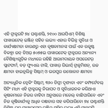
ଏହି ଟ୍ରାକ୍ଟରଟି ୭୪ ଘଣ୍ଟାଶକ୍ତି, ୨୧୦୦ ଆରପିଏମ୍ ବିଶିଷ୍ଟ
ପାୱାରଟେକ୍ ଇଞ୍ଜିନ୍ ସହିତ ଲଭ୍ୟ। ଏହାର ବିଭିନ୍ନ ସୁବିଧା ଓ
କାର୍ଯ୍ୟକ୍ଷମତା କାରଣରୁ ଏହା କୃଷକମାନଙ୍କ ପାଇଁ ଏକ ଉତ୍କୃଷ୍ଟ
ବିକଳ୍ପ। ଜନ୍ ଡିଅର୍ ୫୦୭୫ଇ ପାୱାରଟେକ୍ ଟ୍ରାକ୍ଟରର ଅନ୍ୟାନ୍ୟ
ବୈଶିଷ୍ଟ୍ୟଗୁଡ଼ିକ ମଧ୍ୟରେ ରହିଛି ଆରାମଦାୟକ ଓପରେଟର୍
ପ୍ଲାଟଫର୍ମ, ବଡ଼ ଫ୍ୟୁଏଲ ଟାଙ୍କି, ପାୱାର୍ ରିଭାର୍ସ୍ ଟ୍ରାନ୍ସମିଶନ୍, ଉଚ୍ଚ
କ୍ଷମତା ହାଇଡ୍ରଲିକ୍ସ ସିଷ୍ଟମ୍ ଓ ଭରପୁର ଉତ୍ତୋଳନ କ୍ଷମତା।
ଅତ୍ୟାଧୁନିକ ବ୍ରେକିଂ ସିଷ୍ଟମ୍, ୩୬୦ ଡିଗ୍ରୀ ଦୃଶ୍ୟତା ଏବଂ କମ୍ଫର୍ଟେବଲ୍
ସିଟିଂ ମଧ୍ୟ ଏହି ଟ୍ରାକ୍ଟରକୁ ନିରାପଦ ଓ ସୁବିଧାଜନକ କରିଥାଏ।
କୃଷକମାନେ ନିଜର ଚାହିଦା ଅନୁସାରେ ମଡେଲ୍ ବାଛିପାରିବେ ଏବଂ
ନିଜ କୃଷିକାର୍ଯ୍ୟକୁ ଅଧିକ ଦକ୍ଷତାର ସହ କରିପାରିବେ। ୭୪ ଘଣ୍ଟାଶକ୍ତି
ବିଶିଷ୍ଟ ଦୃଢ଼ ପାୱାରଟେକ୍ ଇଞ୍ଜିନ୍ ସହିତ ଲଭ୍ୟ ଏହି ଟ୍ରାକ୍ଟରଟି