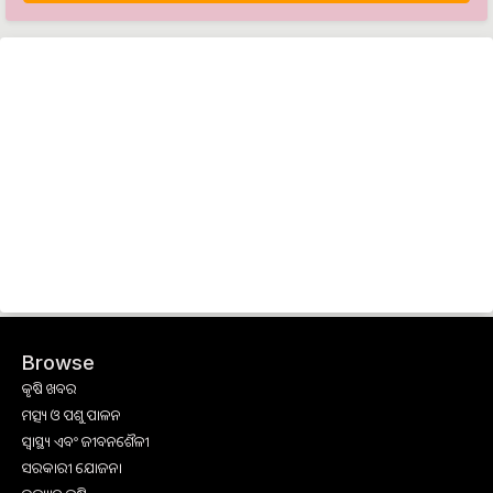
Browse
କୃଷି ଖବର
ମତ୍ସ୍ୟ ଓ ପଶୁ ପାଳନ
ସ୍ୱାସ୍ଥ୍ୟ ଏବଂ ଜୀବନଶୈଳୀ
ସରକାରୀ ଯୋଜନା