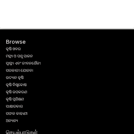
Browse
କୃଷି ଖବର
ମତ୍ସ୍ୟ ଓ ପଶୁ ପାଳନ
ସ୍ୱାସ୍ଥ୍ୟ ଏବଂ ଜୀବନଶୈଳୀ
ସରକାରୀ ଯୋଜନା
ଉଦ୍ୟାନ କୃଷି
କୃଷି ବିଶ୍ବକୋଷ
କୃଷି ଉପକରଣ
କୃଷି ପ୍ରଶିକ୍ଷଣ
ସାକ୍ଷାତକାର
ସଫଳ କାହାଣୀ
ଅନ୍ୟାନ୍ୟ
செயல்பாடுகள்