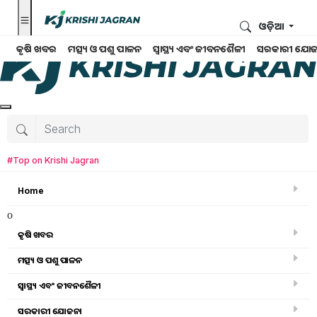
ଓଡ଼ିଆ
କୃଷି ଖବର
ମତ୍ସ୍ୟ ଓ ପଶୁ ପାଳନ
ସ୍ୱାସ୍ଥ୍ୟ ଏବଂ ଜୀବନଶୈଳୀ
ସରକାରୀ ଯୋଜ
#Top on Krishi Jagran
Home
o
କୃଷି ଖବର
ମତ୍ସ୍ୟ ଓ ପଶୁ ପାଳନ
ସ୍ୱାସ୍ଥ୍ୟ ଏବଂ ଜୀବନଶୈଳୀ
କୃଷି ଉପକରଣ
ସରକାରୀ ଯୋଜନା