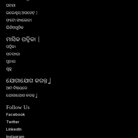
ଘଟଣା
ଇଭେଣ୍ଟସ୍ ଅପଡେଟ୍ |
ଫଟୋ ଗ୍ୟାଲେରୀ
ଭିଡିଓଗୁଡିକ
ମାସିକ ପତ୍ରିକା |
ପତ୍ରିକା
ସଦସ୍ୟତା
ପ୍ରଚାର
ଶୁଳ୍କ
ଯୋଗାଯୋଗ କରନ୍ତୁ |
ଆମ ବିଷୟରେ
ଯୋଗାଯୋଗ କରନ୍ତୁ |
Follow Us
Facebook
Twitter
LinkedIn
Instagram