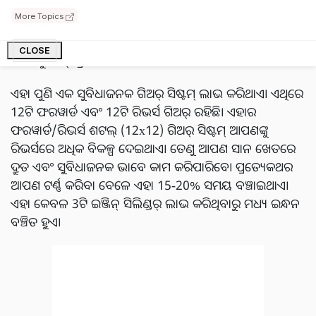
ଅଧିକତମ ଟର୍କ୍ 133 ନ୍ୟୁଟନ୍ ମିଟର୍ ଅଟେ। ଏହା ଆପଣଙ୍କୁ ଗଭୀର
More Topics
ଚାଷ ଏବଂ ଭାରୀ କାମ କରିବାରେ ସାହାଯ୍ୟ କରିବ। ଏହାର ପିଟିଓ
ଶକ୍ତି 26 କିଲୋୱାଟ୍ (34.8 ଘଣ୍ଟାଶକ୍ତି) ଏବଂ ଏହା 2500
CLOSE
ରେଭଲ୍ୟୁସନ୍ ପ୍ରତି ମିନିଟରେ ଚାଲେ।
ଏହା ପୁଣି ଏକ ସୁବିଧାଜନକ ଗିଅର୍ ସିଷ୍ଟମ୍ ଲାଭ କରିଥାଏ। ଏଥିରେ
12ଟି ଫରୱାର୍ଡ ଏବଂ 12ଟି ରିଭର୍ସ ଗିଅର୍ ରହିଛି। ଏହାର
ଫରୱାର୍ଡ/ରିଭର୍ସ ଶଟଲ୍ (12x12) ଗିଅର୍ ସିଷ୍ଟମ୍ ଆପଣଙ୍କୁ
ରିଭର୍ସରେ ଅଧିକ ବିକଳ୍ପ ଦେଇଥାଏ। ତେଣୁ ଆପଣ ସାନ ଖେତରେ
ଦ୍ରୁତ ଏବଂ ସୁବିଧାଜନକ ଭାବେ କାମ କରିପାରିବେ। ପ୍ରତ୍ୟେକଥର
ଆପଣ ଟର୍ଣ୍ଣ କରିବା ବେଳେ ଏହା 15-20% ସମୟ ବଞ୍ଚାଇଥାଏ।
ଏହା କେବଳ 3ଟି ଇଞ୍ଜିନ୍ ସିଲିଣ୍ଡର୍ ଲାଭ କରିଥିବାରୁ ମଧ୍ୟ ଇନ୍ଧନ
ବଞ୍ଚିତ ହୁଏ।