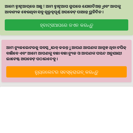
ଆମେ ହ୍ବାଟ୍ସଆପ୍‌ରେ ଅଛୁ ! ଆମ ହ୍ବାଟ୍ସଆପ ଗ୍ରୁପରେ ଯୋଗଦିଅନ୍ତୁ ଏବଂ ଆପଙ୍କୁ
ଆବଶ୍ୟକ ହେଉଥିବା ସବୁ ଗୁରୁତ୍ବପୂର୍ଣ୍ଣ ଅପଡେଟ୍‌ ପାଆନ୍ତୁ ପ୍ରତିଦିନ ।
ହ୍ବାଟ୍ସଆପରେ ଜଏନ କରନ୍ତୁ
ଆମ ନ୍ୟୁଜଲେଟରକୁ ସବସ୍କ୍ରାଇବ୍ କରନ୍ତୁ । ଆପଣ ଆପଣଙ୍କ ଆଗ୍ରହ ଥିବା ଟପିକ୍‌
ବାଛିବେ ଏବଂ ଆମେ ଆପଣଙ୍କୁ ବଛା ବଛା ନ୍ୟୁଜ ଓ ଆପଣଙ୍କ ପସନ୍ଦ ଅନୁଯାୟୀ
ଲାଟେଷ୍ଟ ଅପଡେଟ୍‌ ପଠାଇଦେବୁ ।
ନ୍ୟୁଜଲେଟର ସବସ୍କ୍ରାଇବ୍‌ କରନ୍ତୁ