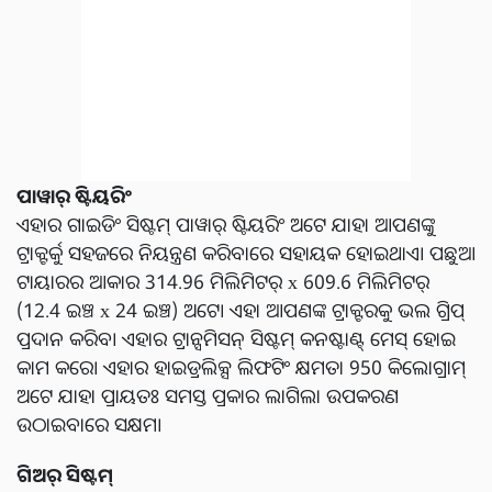
ପାୱାର୍ ଷ୍ଟିୟରିଂ
ଏହାର ଗାଇଡିଂ ସିଷ୍ଟମ୍ ପାୱାର୍ ଷ୍ଟିୟରିଂ ଅଟେ ଯାହା ଆପଣଙ୍କୁ
ଟ୍ରାକ୍ଟର୍କୁ ସହଜରେ ନିୟନ୍ତ୍ରଣ କରିବାରେ ସହାୟକ ହୋଇଥାଏ। ପଛୁଆ
ଟାୟାରର ଆକାର 314.96 ମିଲିମିଟର୍ x 609.6 ମିଲିମିଟର୍
(12.4 ଇଞ୍ଚ x 24 ଇଞ୍ଚ) ଅଟେ। ଏହା ଆପଣଙ୍କ ଟ୍ରାକ୍ଟରକୁ ଭଲ ଗ୍ରିପ୍
ପ୍ରଦାନ କରିବ। ଏହାର ଟ୍ରାନ୍ସମିସନ୍ ସିଷ୍ଟମ୍ କନଷ୍ଟାଣ୍ଟ୍ ମେସ୍ ହୋଇ
କାମ କରେ। ଏହାର ହାଇଡ୍ରଲିକ୍ସ ଲିଫଟିଂ କ୍ଷମତା 950 କିଲୋଗ୍ରାମ୍
ଅଟେ ଯାହା ପ୍ରାୟତଃ ସମସ୍ତ ପ୍ରକାର ଲାଗିଲା ଉପକରଣ
ଉଠାଇବାରେ ସକ୍ଷମ।
ଗିଅର୍ ସିଷ୍ଟମ୍