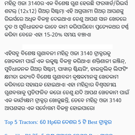
ମହିନ୍ଦ୍ର ଓଜା 3140ର ଏକ ବିଶେଷ ଗୁଣ ହେଉଛି ଫରୱାର୍ଡ/ରିଭର୍ସ
ଶଟଲ୍ (12x12) ଗିଅର୍ ସିଷ୍ଟମ୍। ଏହି ଅଗ୍ରଗାମୀ ଗିଅର୍ ଆପଣଙ୍କୁ
ରିଭର୍ସରେ ଅଧିକ ବିକଳ୍ପ ଦେଇଥାଏ। ତେଣୁ ଆପଣ ସାନ ଖେତରେ
ଦ୍ରୁତ ଓ ସୁବିଧାଜନକ ଭାବେ କାମ କରିପାରିବେ। ପ୍ରତ୍ୟେକଥର ଟର୍ଣ୍ଣ
କରିବା ବେଳେ ଏହା 15-20% ସମୟ ବଞ୍ଚାଏ।
ଏହିସବୁ ବିଶେଷ ଗୁଣାବଳୀ ମହିନ୍ଦ୍ର ଓଜା 3140 ଟ୍ରାକ୍ଟରକୁ
ଖେତକାମ ପାଇଁ ଏକ ଉତ୍କୃଷ୍ଟ ବିକଳ୍ପ କରିଥାଏ। ଶକ୍ତିଶାଳୀ ଇଞ୍ଜିନ୍,
ସୁବିଧାଜନକ ଗିଅର୍ ସିଷ୍ଟମ୍, ପାୱାର୍ ଷ୍ଟିୟରିଂ, ହାଇଡ୍ରଲିକ୍ ଲିଫଟିଂ
କ୍ଷମତା ଇତ୍ୟାଦି ବିଶେଷ ଗୁଣାବଳୀ କୃଷକମାନଙ୍କୁ ଖେତକାମ
କରିବାରେ ସହାୟକ ହୋଇଥାଏ। ଏହା ମହିନ୍ଦ୍ରାର ବିଶ୍ୱସନୀୟ
ଗୁଣବତ୍ତାକୁ ପ୍ରତିଫଳିତ କରେ। ତେଣୁ ଯଦି ଆପଣ ଖେତକାମ ପାଇଁ
ଏକ କାର୍ଯ୍ୟକ୍ଷମ ଟ୍ରାକ୍ଟର୍ ଖୋଜୁଛନ୍ତି, ତେବେ ମହିନ୍ଦ୍ର ଓଜା 3140
ଆପଣଙ୍କର ଏକ ସର୍ବୋତ୍ତମ ବିକଳ୍ପ ହୋଇପାରେ।
Top 5 Tractors: 60 Hpରେ ଦେଶର 5 ଟି Best ଟ୍ରାକ୍ଟର