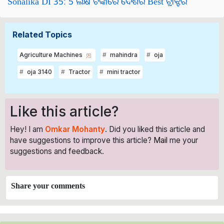
Sonalika DI 35: 5 ଲକ୍ଷ ଟଙ୍କାରେ ଦେଶର Best ଟ୍ରାକ୍ଟର
Related Topics
Agriculture Machines
mahindra
oja
oja 3140
Tractor
mini tractor
Like this article?
Hey! I am
Omkar Mohanty
. Did you liked this article and
have suggestions to improve this article?
Mail
me your
suggestions and feedback.
Share your comments