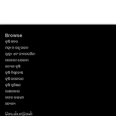
Browse
କୃଷି ଖବର
ମତ୍ସ୍ୟ ଓ ପଶୁ ପାଳନ
ସ୍ୱାସ୍ଥ୍ୟ ଏବଂ ଜୀବନଶୈଳୀ
ସରକାରୀ ଯୋଜନା
ଉଦ୍ୟାନ କୃଷି
କୃଷି ବିଶ୍ବକୋଷ
କୃଷି ଉପକରଣ
କୃଷି ପ୍ରଶିକ୍ଷଣ
ସାକ୍ଷାତକାର
ସଫଳ କାହାଣୀ
ଅନ୍ୟାନ୍ୟ
செயல்பாடுகள்