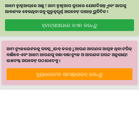
ଆମେ ହ୍ବାଟ୍ସଆପ୍‌ରେ ଅଛୁ ! ଆମ ହ୍ବାଟ୍ସଆପ ଗ୍ରୁପରେ ଯୋଗଦିଅନ୍ତୁ ଏବଂ ଆପଙ୍କୁ
ଆବଶ୍ୟକ ହେଉଥିବା ସବୁ ଗୁରୁତ୍ବପୂର୍ଣ୍ଣ ଅପଡେଟ୍‌ ପାଆନ୍ତୁ ପ୍ରତିଦିନ ।
ହ୍ବାଟ୍ସଆପରେ ଜଏନ କରନ୍ତୁ
ଆମ ନ୍ୟୁଜଲେଟରକୁ ସବସ୍କ୍ରାଇବ୍ କରନ୍ତୁ । ଆପଣ ଆପଣଙ୍କ ଆଗ୍ରହ ଥିବା ଟପିକ୍‌
ବାଛିବେ ଏବଂ ଆମେ ଆପଣଙ୍କୁ ବଛା ବଛା ନ୍ୟୁଜ ଓ ଆପଣଙ୍କ ପସନ୍ଦ ଅନୁଯାୟୀ
ଲାଟେଷ୍ଟ ଅପଡେଟ୍‌ ପଠାଇଦେବୁ ।
ନ୍ୟୁଜଲେଟର ସବସ୍କ୍ରାଇବ୍‌ କରନ୍ତୁ