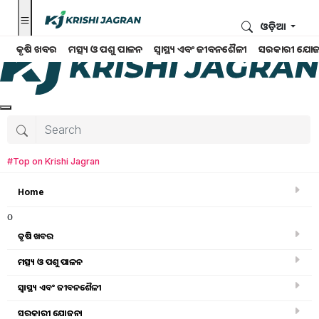
ଓଡ଼ିଆ
କୃଷି ଖବର
ମତ୍ସ୍ୟ ଓ ପଶୁ ପାଳନ
ସ୍ୱାସ୍ଥ୍ୟ ଏବଂ ଜୀବନଶୈଳୀ
ସରକାରୀ ଯୋଜ
#Top on Krishi Jagran
Home
o
କୃଷି ଖବର
ମତ୍ସ୍ୟ ଓ ପଶୁ ପାଳନ
ସ୍ୱାସ୍ଥ୍ୟ ଏବଂ ଜୀବନଶୈଳୀ
କୃଷି ଉପକରଣ
ସରକାରୀ ଯୋଜନା