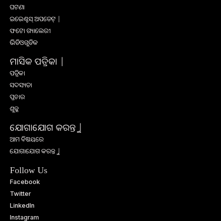
ଘଟଣା
ଇଭେଣ୍ଟସ୍ ଅପଡେଟ୍ |
ଫଟୋ ଗ୍ୟାଲେରୀ
ଭିଡିଓଗୁଡିକ
ମାସିକ ପତ୍ରିକା |
ପତ୍ରିକା
ସଦସ୍ୟତା
ପ୍ରଚାର
ଶୁଳ୍କ
ଯୋଗାଯୋଗ କରନ୍ତୁ |
ଆମ ବିଷୟରେ
ଯୋଗାଯୋଗ କରନ୍ତୁ |
Follow Us
Facebook
Twitter
LinkedIn
Instagram