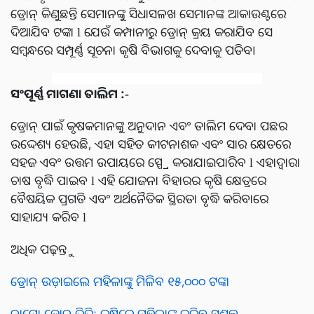
ଡ୍ରୋନ୍ କିଣୁଛନ୍ତି ସେମାନଙ୍କୁ ସିଧାସଳଖ ସେମାନଙ୍କ ଆକାଉଣ୍ଟରେ
ଦିଆଯିବ ଟଙ୍କା l ଯେଉଁ କମ୍ପାନୀରୁ ଡ୍ରୋନ୍ କ୍ରୟ କରାଯିବ ସେ
ସମ୍ବନ୍ଧରେ ସମ୍ପୂର୍ଣ୍ଣ ସୂଚନା କୃଷି ବିଭାଗକୁ ଦେବାକୁ ପଡିବ।
ସଂପୂର୍ଣ୍ଣ ମାଗଣା ତାଲିମ :-
ଡ୍ରୋନ୍ ପାଇଁ କୃଷକମାନଙ୍କୁ ଅନୁଦାନ ଏବଂ ତାଲିମ ଦେବା ପଛର
ଉଦ୍ଦେଶ୍ୟ ହେଉଛି, ଏହା ସହିତ କୀଟନାଶକ ଏବଂ ସାର କ୍ଷେତରେ
ସହଜ ଏବଂ ଉତ୍ତମ ଉପାୟରେ ସ୍ପ୍ରେ କରାଯାଇପାରିବ l ଏହାଦ୍ୱାରା
ଚାଷ ବୃଦ୍ଧି ପାଇବ l ଏହି ଯୋଜନା ବିହାରର କୃଷି କ୍ଷେତ୍ରରେ
ବୈଷୟିକ ପ୍ରଗତି ଏବଂ ଅର୍ଥନୈତିକ ସ୍ଥିରତା ବୃଦ୍ଧି କରିବାରେ
ସାହାଯ୍ୟ କରିବ l
ଅଧିକ ପଢ଼ନ୍ତୁ
ଡ୍ରୋନ୍ ଉଡ଼ାଇଲେ ମହିଳାଙ୍କୁ ମିଳିବ ୧୫,୦୦୦ ଟଙ୍କା
ନାମୋ ଡ୍ରୋନ୍ ଦିଦି: କୃଷିରେ ମହିଳାଙ୍କୁ କରିବ ସଶକ୍ତ