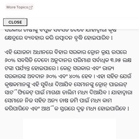
More Topics
କୃଷି କ୍ଷେତ୍ରରେ ଡ୍ରୋନ୍ ବ୍ୟବହାରକୁ ପ୍ରୋତ୍ସାହିତ କରିବା ପାଇଁ ବିହାର
ସରକାର ଗୁରୁତ୍ୱପୂର୍ଣ୍ଣ ପଦକ୍ଷେପ ନେଇଛନ୍ତି। ଡ୍ରୋନ୍ କିଣିବା ଉପରେ
CLOSE
ସରକାର ଚାଷୀଙ୍କୁ ବିପୁଳ ସବସିଡି ଦେବେ ଯାହାଦ୍ୱାରା କୃଷି
କ୍ଷେତ୍ରରେ ବ୍ୟବହାର କରି ଉତ୍ପାଦନ ବୃଦ୍ଧି ହୋଇପାରିବ l
ଏହି ଯୋଜନା ଅଧୀନରେ ବିହାର ସରକାର ଡ୍ରୋନ କ୍ରୟ ଉପରେ
୬୦% ସବସିଡି ଦେବେ। ଅନୁଦାନର ପରିମାଣ ସର୍ବାଧିକ ୩.୬୫ ଲକ୍ଷ
ଟଙ୍କା ପର୍ଯ୍ୟନ୍ତ ହୋଇପାରେ l କେନ୍ଦ୍ର ସରକାର ଏବଂ ରାଜ୍ୟ
ସରକାରଙ୍କ ଅବଦାନ ୬୦% ଏବଂ ୪୦% ହେବ । ଏହା ସହିତ ଯେଉଁ
କୃଷକମାନଙ୍କୁ ଏହି ସୁବିଧା ଦିଆଯିବ ସେମାନଙ୍କୁ ଡ୍ରୋନ୍ ପାଇଲଟ୍
ସାର୍ଟିଫିକେଟ୍ ପାଇଁ ମାଗଣା ତାଲିମ ମଧ୍ୟ ଦିଆଯିବ l ଯାହାଦ୍ୱାରା
ସେମାନେ ନିଜ ସହିତ ଅନ୍ୟ ଚାଷ ଜମି ପାଇଁ ମଧ୍ୟ କାମ
କରିପାରିବେ ଏବଂ ଆର୍ଥିକ ସ୍ତରରେ ଦୃଢ଼ ମଧ୍ୟ ହୋଇପାରିବେ l