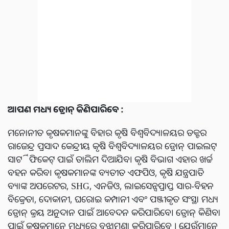
ଆପଣ ମଧ୍ୟ ଡ୍ରୋନ୍ କିଣିପାରିବେ :
ମନୋନୀତ କୃଷକମାନଙ୍କୁ ବିହାର କୃଷି ବିଶ୍ୱବିଦ୍ୟାଳୟର ଡକ୍ଟର
ରାଜେନ୍ଦ୍ର ପ୍ରସାଦ କେନ୍ଦ୍ରୀୟ କୃଷି ବିଶ୍ୱବିଦ୍ୟାଳୟର ଡ୍ରୋନ୍ ପାଇଲଟ୍
ସାର୍ଟିଫିକେଟ୍ ପାଇଁ ତାଲିମ ଦିଆଯିବ। କୃଷି ବିଭାଗ ଏହାର ଖର୍ଚ୍ଚ
ବହନ କରିବ। କୃଷକମାନଙ୍କ ବ୍ୟତୀତ ଏଫପିଓ, କୃଷି ଯନ୍ତ୍ରପାତି
ବ୍ୟାଙ୍କ ଅପରେଟର, SHG, ଏନଜିଓ, ଲାଇସେନ୍ସପ୍ରାପ୍ତ ସାର-ବିହନ
ବିକ୍ରେତା, ଦୋକାନୀ, ଘରୋଇ କମ୍ପାନୀ ଏବଂ ପଞ୍ଜୀକୃତ ସଂସ୍ଥା ମଧ୍ୟ
ଡ୍ରୋନ୍ କ୍ରୟ ଅନୁଦାନ ପାଇଁ ଆବେଦନ କରିପାରିବେ। ଡ୍ରୋନ୍ କିଣିବା
ପାଇଁ କୃଷକମାନେ ମଧ୍ୟରେ ବୁଝାମଣା କରିପାରିବେ । ଯେଉଁମାନେ