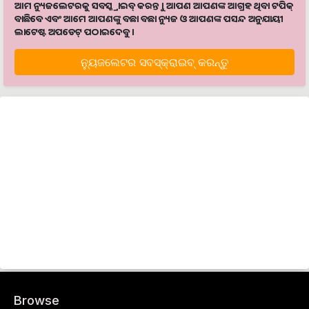
ଆମ ନ୍ୟୁଜଲେଟରକୁ ସବସ୍କ୍ରାଇବ୍ କରନ୍ତୁ । ଆପଣ ଆପଣଙ୍କ ଆଗ୍ରହ ଥିବା ଟପିକ୍‌
ବାଛିବେ ଏବଂ ଆମେ ଆପଣଙ୍କୁ ବଛା ବଛା ନ୍ୟୁଜ ଓ ଆପଣଙ୍କ ପସନ୍ଦ ଅନୁଯାୟୀ
ଲାଟେଷ୍ଟ ଅପଡେଟ୍‌ ପଠାଇଦେବୁ ।
ନ୍ୟୁଜଲେଟର ସବସ୍କ୍ରାଇବ୍‌ କରନ୍ତୁ
Browse