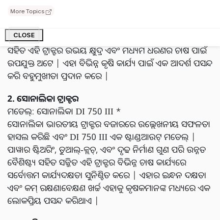
ଉଚ୍ଚରେ ଛିଡା ହୋଇଛି ଏବଂ ମହିନ୍ଦ୍ରା 575 DI XP ପ୍ଲସ୍ ଉତ୍କର୍ଷତା
More Topics
ପ୍ରତି ସେମାନଙ୍କର ପ୍ରତିବଦ୍ଧତାର ପ୍ରମାଣ ଅଟେ | ଏକ ଶକ୍ତିଶାଳୀ
ଇଞ୍ଜିନ୍, ଦକ୍ଷ ଇନ୍ଧନ ବ୍ୟବହାର ଏବଂ ଏର୍ଗୋନୋମିକ୍ ଡିଜାଇନ୍
CLOSE
ସହିତ ଏହି ଟ୍ରାକ୍ଟର ଉଭୟ କ୍ଷୁଦ୍ର ଏବଂ ମଧ୍ୟମ ଧରଣର ଚାଷ ପାଇଁ
ଉପଯୁକ୍ତ ଅଟେ | ଏହା ବିଭିନ୍ନ କୃଷି କାର୍ଯ୍ୟ ପାଇଁ ଏକ ଆଦର୍ଶ ପସନ୍ଦ
କରି ବହୁମୁଖୀତା ପ୍ରଦାନ କରେ |
2. ସୋନାଲିକା ଟ୍ରାକ୍ଟର
ମଡେଲ୍: ସୋନାଲିକା DI 750 III *
ସୋନାଲିକା ଭାରତୀୟ ଟ୍ରାକ୍ଟର ବଜାରରେ ଉଲ୍ଲେଖନୀୟ ସଫଳତା
ହାସଲ କରିଛି ଏବଂ DI 750 III ଏକ ଷ୍ଟାଣ୍ଡଆଉଟ୍ ମଡେଲ୍ |
ପାୱାର ଷ୍ଟିଅରିଂ, ଡୁଆଲ୍-କ୍ଲଚ୍, ଏବଂ ଦୃଢ ନିର୍ମାଣ ଗୁଣ ପରି ଉନ୍ନତ
ବୈଶିଷ୍ଟ୍ୟ ସହିତ ସଜ୍ଜିତ ଏହି ଟ୍ରାକ୍ଟର ବିଭିନ୍ନ ଚାଷ କାର୍ଯ୍ୟରେ
ସର୍ବୋତ୍ତମ କାର୍ଯ୍ୟଦକ୍ଷତା ସୁନିଶ୍ଚିତ କରେ | ଏହାର ଇନ୍ଧନ ଦକ୍ଷତା
ଏବଂ କମ୍ ରକ୍ଷଣାବେକ୍ଷଣ ଖର୍ଚ୍ଚ ଏହାକୁ କୃଷକମାନଙ୍କ ମଧ୍ୟରେ ଏକ
ଲୋକପ୍ରିୟ ପସନ୍ଦ କରିଥାଏ |