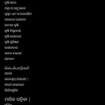
କୃଷି ଖବର
ମତ୍ସ୍ୟ ଓ ପଶୁ ପାଳନ
ସ୍ୱାସ୍ଥ୍ୟ ଏବଂ ଜୀବନଶୈଳୀ
ସରକାରୀ ଯୋଜନା
ଉଦ୍ୟାନ କୃଷି
କୃଷି ବିଶ୍ବକୋଷ
କୃଷି ଉପକରଣ
କୃଷି ପ୍ରଶିକ୍ଷଣ
ସାକ୍ଷାତକାର
ସଫଳ କାହାଣୀ
ଅନ୍ୟାନ୍ୟ
செயல்பாடுகள்
ଘଟଣା
ଇଭେଣ୍ଟସ୍ ଅପଡେଟ୍ |
ଫଟୋ ଗ୍ୟାଲେରୀ
ଭିଡିଓଗୁଡିକ
ମାସିକ ପତ୍ରିକା |
ପତ୍ରିକା