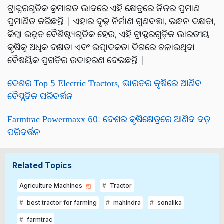
ଟ୍ରାକ୍ଟରଗୁଡିକ କ୍ରମାଗତ ଭାବରେ ଏହି କ୍ଷେତ୍ରରେ ନିଜର ପ୍ରମାଣ
ପ୍ରମାଣିତ କରିଛନ୍ତି | ଏହାର ଦୃଢ଼ ନିର୍ମାଣ ଗୁଣବତ୍ତା, ଇନ୍ଧନ ଦକ୍ଷତା,
କିମ୍ବା ଉନ୍ନତ ବୈଶିଷ୍ଟ୍ୟଗୁଡିକ ହେଉ, ଏହି ଟ୍ରାକ୍ଟରଗୁଡ଼ିକ ଭାରତୀୟ
କୃଷିକୁ ଅଧିକ ଦକ୍ଷତା ଏବଂ ଉତ୍ପାଦକତା ଦିଗରେ ଚଳାଉଥିବା
ବୈଷୟିକ ପ୍ରଗତିର ଉଦାହରଣ ଦେଇଛନ୍ତି |
ଦେଶର Top 5 Electric Tractors, ଭାରତର କୃଷିରେ ଆଣିବ
ବୈପ୍ଲବିକ ପରିବର୍ତ୍ତନ
Farmtrac Powermaxx 60: ଦେଶର କୃଷିକ୍ଷେତ୍ରରେ ଆଣିବ ବଡ଼
ପରିବର୍ତ୍ତନ
Related Topics
Agriculture Machines
Tractor
best tractor for farming
mahindra
sonalika
farmtrac