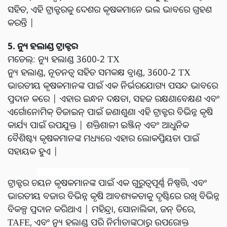
ସହିତ, ଏହି ଟ୍ରାକ୍ଟରକୁ ଦେଶର କୃଷକମାନେ ଭଲ ଭାବରେ ଗ୍ରହଣ
କରନ୍ତି |
5. ନ୍ୟୁ ହଲାଣ୍ଡ ଟ୍ରାକ୍ଟର
ମଡେଲ୍: ନ୍ୟୁ ହଲାଣ୍ଡ 3600-2 TX
ନ୍ୟୁ ହଲାଣ୍ଡ, ନୂତନତ୍ୱ ସହିତ ସମକକ୍ଷ ବ୍ରାଣ୍ଡ, 3600-2 TX
ଭାରତୀୟ କୃଷକମାନଙ୍କ ପାଇଁ ଏକ ନିର୍ଭରଯୋଗ୍ୟ ପସନ୍ଦ ଭାବରେ
ପ୍ରଦାନ କରେ | ଏହାର ଇନ୍ଧନ ଦକ୍ଷତା, ସହଜ ରକ୍ଷଣାବେକ୍ଷଣ ଏବଂ
ଏର୍ଗୋନୋମିକ୍ ଡିଜାଇନ୍ ପାଇଁ ଜଣାଶୁଣା ଏହି ଟ୍ରାକ୍ଟର ବିଭିନ୍ନ କୃଷି
କାର୍ଯ୍ୟ ପାଇଁ ଉପଯୁକ୍ତ | ଶକ୍ତିଶାଳୀ ଇଞ୍ଜିନ୍ ଏବଂ ଆଧୁନିକ
ବୈଶିଷ୍ଟ୍ୟ କୃଷକମାନଙ୍କ ମଧ୍ୟରେ ଏହାର ଲୋକପ୍ରିୟତା ପାଇଁ
ସହାୟକ ହୁଏ |
ଟ୍ରାକ୍ଟର ଚୟନ କୃଷକମାନଙ୍କ ପାଇଁ ଏକ ଗୁରୁତ୍ୱପୂର୍ଣ୍ଣ ନିଷ୍ପତ୍ତି, ଏବଂ
ଭାରତୀୟ ବଜାର ବିଭିନ୍ନ କୃଷି ଆବଶ୍ୟକତାକୁ ଦୃଷ୍ଟିରେ ରଖି ବିଭିନ୍ନ
ବିକଳ୍ପ ପ୍ରଦାନ କରିଥାଏ | ମହିନ୍ଦ୍ରା, ସୋନାଲିକା, ଜନ୍ ଡିରେ,
TAFE, ଏବଂ ନ୍ୟୁ ହଲାଣ୍ଡ ପରି ନିର୍ମାତାଙ୍କଠାରୁ ଉପରୋକ୍ତ