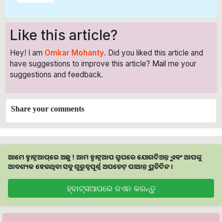
Like this article?
Hey! I am
Omkar Mohanty
. Did you liked this article and
have suggestions to improve this article?
Mail
me your
suggestions and feedback.
Share your comments
ଆମେ ହ୍ବାଟ୍ସଆପ୍‌ରେ ଅଛୁ ! ଆମ ହ୍ବାଟ୍ସଆପ ଗ୍ରୁପରେ ଯୋଗଦିଅନ୍ତୁ ଏବଂ ଆପଙ୍କୁ
ଆବଶ୍ୟକ ହେଉଥିବା ସବୁ ଗୁରୁତ୍ବପୂର୍ଣ୍ଣ ଅପଡେଟ୍‌ ପାଆନ୍ତୁ ପ୍ରତିଦିନ ।
ହ୍ବାଟ୍ସଆପରେ ଜଏନ କରନ୍ତୁ