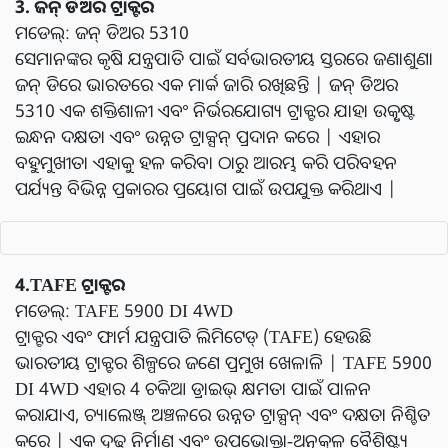
3. ଜନ୍ ଡିଅର ଟ୍ରାକ୍ଟର
ମଡେଲ୍: ଜନ୍ ଡିଅର 5310
ସେମାନଙ୍କର କୃଷି ଯନ୍ତ୍ରପାତି ପାଇଁ ସର୍ବଭାରତୀୟ ସ୍ତରରେ ଜଣାଶୁଣା
ଜନ୍ ଡିରେ ଭାରତରେ ଏକ ମାର୍କ ଜାରି ରଖିଛନ୍ତି | ଜନ୍ ଡିଅର
5310 ଏକ ଶକ୍ତିଶାଳୀ ଏବଂ ନିର୍ଭରଯୋଗ୍ୟ ଟ୍ରାକ୍ଟର ଯାହା ଉତ୍କୃଷ୍ଟ
ଇନ୍ଧନ ଦକ୍ଷତା ଏବଂ ଉନ୍ନତ ଟ୍ରାକ୍ସନ୍ ପ୍ରଦାନ କରେ | ଏହାର
ବହୁମୁଖୀତା ଏହାକୁ ହଳ କରିବା ଠାରୁ ଆରମ୍ଭ କରି ପରିବହନ
ପର୍ଯ୍ୟନ୍ତ ବିଭିନ୍ନ ପ୍ରକାରର ପ୍ରୟୋଗ ପାଇଁ ଉପଯୁକ୍ତ କରିଥାଏ |
4.TAFE ଟ୍ରାକ୍ଟର
ମଡେଲ୍: TAFE 5900 DI 4WD
ଟ୍ରାକ୍ଟର ଏବଂ ଫାର୍ମ ଯନ୍ତ୍ରପାତି ଲିମିଟେଡ୍ (TAFE) ହେଉଛି
ଭାରତୀୟ ଟ୍ରାକ୍ଟର ଶିଳ୍ପରେ ଜଣେ ପ୍ରମୁଖ ଖେଳାଳି | TAFE 5900
DI 4WD ଏହାର 4 ଚକିଆ ଡ୍ରାଇଭ୍ କ୍ଷମତା ପାଇଁ ପାଳନ
କରାଯାଏ, ଚ୍ୟାଲେଞ୍ଜ୍ ଅଞ୍ଚଳରେ ଉନ୍ନତ ଟ୍ରାକ୍ସନ୍ ଏବଂ ଦକ୍ଷତା ନିଶ୍ଚିତ
କରେ | ଏକ ଦୃଢ଼ ନିର୍ମାଣ ଏବଂ ଉପଭୋକ୍ତା-ଅନୁକୂଳ ବୈଶିଷ୍ଟ୍ୟ