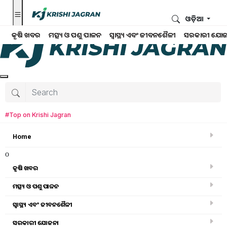
ଓଡ଼ିଆ
କୃଷି ଖବର
ମତ୍ସ୍ୟ ଓ ପଶୁ ପାଳନ
ସ୍ୱାସ୍ଥ୍ୟ ଏବଂ ଜୀବନଶୈଳୀ
ସରକାରୀ ଯୋଜ
#Top on Krishi Jagran
Home
o
କୃଷି ଖବର
ମତ୍ସ୍ୟ ଓ ପଶୁ ପାଳନ
ସ୍ୱାସ୍ଥ୍ୟ ଏବଂ ଜୀବନଶୈଳୀ
କୃଷି ଉପକରଣ
ସରକାରୀ ଯୋଜନା