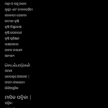
ମତ୍ସ୍ୟ ଓ ପଶୁ ପାଳନ
ସ୍ୱାସ୍ଥ୍ୟ ଏବଂ ଜୀବନଶୈଳୀ
ସରକାରୀ ଯୋଜନା
ଉଦ୍ୟାନ କୃଷି
କୃଷି ବିଶ୍ବକୋଷ
କୃଷି ଉପକରଣ
କୃଷି ପ୍ରଶିକ୍ଷଣ
ସାକ୍ଷାତକାର
ସଫଳ କାହାଣୀ
ଅନ୍ୟାନ୍ୟ
செயல்பாடுகள்
ଘଟଣା
ଇଭେଣ୍ଟସ୍ ଅପଡେଟ୍ |
ଫଟୋ ଗ୍ୟାଲେରୀ
ଭିଡିଓଗୁଡିକ
ମାସିକ ପତ୍ରିକା |
ପତ୍ରିକା