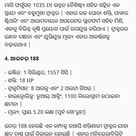
ମାସି ଫର୍ଗୁସନ୍ 1035 DI ଉନ୍ନତ ବୈଶିଷ୍ଟ୍ୟ ସହିତ ସଜ୍ଜିତ ଏକ
ସ୍ଥାୟୀ ଏବଂ ବହୁମୁଖୀ ଟ୍ରାକ୍ଟର | ଏହାର ଉଚ୍ଚ ଘୋଡା ଶକ୍ତି, ପାୱାର
ଷ୍ଟିଅରିଂ ଏବଂ ଆରାମଦାୟକ ଅପରେଟର ପ୍ଲାଟଫର୍ମ ସହିତ ମିଶି,
ଏହାକୁ ବିଭିନ୍ନ କୃଷି ପ୍ରୟୋଗ ପାଇଁ ଉପଯୁକ୍ତ କରିଥାଏ | ଟ୍ରାକ୍ଟରର
ଇନ୍ଧନ ଦକ୍ଷତା ଏବଂ ଯୁକ୍ତିଯୁକ୍ତ ମୂଲ୍ୟ ଏହାର ଆକର୍ଷଣକୁ
ବଢ଼ାଇଥାଏ |
4. ଆଇଚର୍ 188
- ଇଞ୍ଜିନ୍: 1 ସିଲିଣ୍ଡର, 1557 ସିସି |
- ଶକ୍ତି: 18 HP
- ଟ୍ରାନ୍ସମିସନ୍: 8 ଆଗକୁ ଏବଂ 2 ଓଲଟା ଗିଅର୍ |
- ହାଇଡ୍ରୋଲିକ୍ସ: ଡୁଆଲ୍ ଆକ୍ଟିଂ, 1100 କିଲୋଗ୍ରାମ ଉଠାଇବା
କ୍ଷମତା |
- ମୂଲ୍ୟ: ପ୍ରାୟ 5.20 ଲକ୍ଷ (ପୂର୍ବ ଶୋ’ରୁମ୍)
ଇଚର୍ 188 ହେଉଛି ଏକ କମ୍ପାକ୍ଟ ତଥାପି ଶକ୍ତିଶାଳୀ ଟ୍ରାକ୍ଟର ଯାହା
କ୍ଷୁଦ୍ର ଚାଷ ପାଇଁ ଡିଜାଇନ୍ ହୋଇଛି | ଏହାର ମନିଭେରାବିଲିଟି