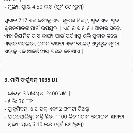
- ମୂଲ୍ୟ: ପ୍ରାୟ 4.50 ଲକ୍ଷ (ପୂର୍ବ ଶୋ’ରୁମ୍)
ସ୍ୱରାଜ 717 ଏକ କମ୍ପାକ୍ଟ ଏବଂ ସୁଲଭ ବିକଳ୍ପ, କ୍ଷୁଦ୍ର ଏବଂ କ୍ଷୁଦ୍ର
କୃଷକମାନଙ୍କ ପାଇଁ ଉପଯୁକ୍ତ | ଏହାର ସାମାନ୍ୟ ଆକାର ସତ୍ୱେ,
ଏହା ନିୟମିତ ଚାଷ କାର୍ଯ୍ୟ ପାଇଁ ପର୍ଯ୍ୟାପ୍ତ ଶକ୍ତି ପ୍ରଦାନ କରେ |
ଏହାର ସରଳତା, ଇନ୍ଧନ ଦକ୍ଷତା ଏବଂ ବଜେଟ୍ ଅନୁକୂଳ ମୂଲ୍ୟ
ଏହାକୁ ଏକ ଆକର୍ଷଣୀୟ ପସନ୍ଦ କରିଥାଏ |
3. ମାସି ଫର୍ଗୁସନ୍ 1035 DI
- ଇଞ୍ଜିନ୍: 3 ସିଲିଣ୍ଡର, 2400 ସିସି |
- ଶକ୍ତି: 36 HP
- ଟ୍ରାନ୍ସମିସନ୍: 6 ଆଗକୁ ଏବଂ 2 ଓଲଟା ଗିଅର୍ |
- ହାଇଡ୍ରୋଲିକ୍ସ: ମଲ୍ଟି ସ୍ପିଡ୍, 1100 କିଲୋଗ୍ରାମ ଉଠାଇବା କ୍ଷମତା |
- ମୂଲ୍ୟ: ପ୍ରାୟ 6.10 ଲକ୍ଷ (ପୂର୍ବ ଶୋ’ରୁମ୍)