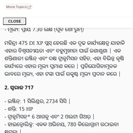
- ଟ୍ରାନ୍ସମିସନ୍: 8 ଆଗକୁ ଏବଂ 2 ଓଲଟା ଗିଅର୍ |
More Topics
- ହାଇଡ୍ରୋଲିକ୍ସ: ଏକକ ଅଭିନୟ, 1500 କିଲୋଗ୍ରାମ ଉଠାଇବା
କ୍ଷମତା |
CLOSE
- ମୂଲ୍ୟ: ପ୍ରାୟ 7.30 ଲକ୍ଷ (ପୂର୍ବ ଶୋ’ରୁମ୍)
ମହିନ୍ଦ୍ରା 475 DI XP ପ୍ଲସ୍ ହେଉଛି ଏକ ଦୃଢ କାର୍ଯ୍ୟକ୍ଷେତ୍ର ଯାହାକି
ଏହାର ବିଶ୍ୱସନୀୟତା ଏବଂ ବହୁମୁଖୀତା ପାଇଁ ଜଣାଶୁଣା | ଏକ
ଶକ୍ତିଶାଳୀ ଇଞ୍ଜିନ୍ ଏବଂ ଦକ୍ଷ ଟ୍ରାନ୍ସମିସନ ସହିତ, ଏହା ବିଭିନ୍ନ କୃଷି
କାର୍ଯ୍ୟରେ ଏହାର ମୂଲ୍ୟ ପ୍ରମାଣ କରେ | ପ୍ରତିଯୋଗିତାମୂଳକ
ଭାବରେ ମୂଲ୍ୟ, ଏହା ଟଙ୍କା ପାଇଁ ଉତ୍କୃଷ୍ଟ ମୂଲ୍ୟ ପ୍ରଦାନ କରେ |
2. ସ୍ୱରାଜ 717
- ଇଞ୍ଜିନ୍: 1 ସିଲିଣ୍ଡର, 2734 ସିସି |
- ଶକ୍ତି: 15 HP
- ଟ୍ରାନ୍ସମିସନ୍* 6 ଆଗକୁ ଏବଂ 2 ଓଲଟା ଗିଅର୍ |
- ହାଇଡ୍ରୋଲିକ୍ସ: ଏକକ ଅଭିନୟ, 780 କିଲୋଗ୍ରାମ ଉଠାଇବା
କ୍ଷମତା |