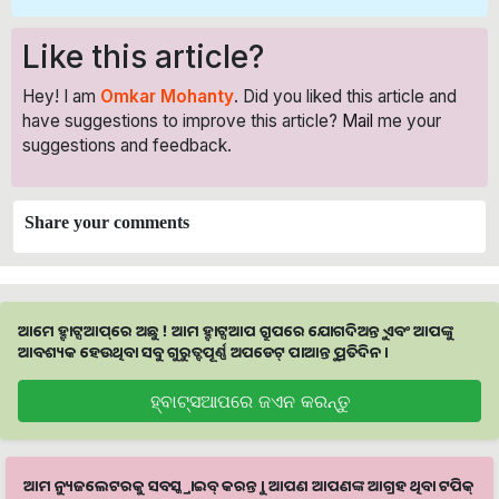
Like this article?
Hey! I am
Omkar Mohanty
. Did you liked this article and
have suggestions to improve this article?
Mail
me your
suggestions and feedback.
Share your comments
ଆମେ ହ୍ବାଟ୍ସଆପ୍‌ରେ ଅଛୁ ! ଆମ ହ୍ବାଟ୍ସଆପ ଗ୍ରୁପରେ ଯୋଗଦିଅନ୍ତୁ ଏବଂ ଆପଙ୍କୁ
ଆବଶ୍ୟକ ହେଉଥିବା ସବୁ ଗୁରୁତ୍ବପୂର୍ଣ୍ଣ ଅପଡେଟ୍‌ ପାଆନ୍ତୁ ପ୍ରତିଦିନ ।
ହ୍ବାଟ୍ସଆପରେ ଜଏନ କରନ୍ତୁ
ଆମ ନ୍ୟୁଜଲେଟରକୁ ସବସ୍କ୍ରାଇବ୍ କରନ୍ତୁ । ଆପଣ ଆପଣଙ୍କ ଆଗ୍ରହ ଥିବା ଟପିକ୍‌