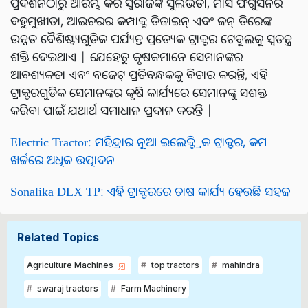
ପ୍ରଦର୍ଶନଠାରୁ ଆରମ୍ଭ କରି ସ୍ୱରାଜଙ୍କ ସୁଲଭତା, ମାସି ଫର୍ଗୁସନର
ବହୁମୁଖୀତା, ଆଇଚରର କମ୍ପାକ୍ଟ ଡିଜାଇନ୍ ଏବଂ ଜନ୍ ଡିରେଙ୍କ
ଉନ୍ନତ ବୈଶିଷ୍ଟ୍ୟଗୁଡିକ ପର୍ଯ୍ୟନ୍ତ ପ୍ରତ୍ୟେକ ଟ୍ରାକ୍ଟର ଟେବୁଲକୁ ସ୍ୱତନ୍ତ୍ର
ଶକ୍ତି ଦେଇଥାଏ | ଯେହେତୁ କୃଷକମାନେ ସେମାନଙ୍କର
ଆବଶ୍ୟକତା ଏବଂ ବଜେଟ୍ ପ୍ରତିବନ୍ଧକକୁ ବିଚାର କରନ୍ତି, ଏହି
ଟ୍ରାକ୍ଟରଗୁଡିକ ସେମାନଙ୍କର କୃଷି କାର୍ଯ୍ୟରେ ସେମାନଙ୍କୁ ସଶକ୍ତ
କରିବା ପାଇଁ ଯଥାର୍ଥ ସମାଧାନ ପ୍ରଦାନ କରନ୍ତି |
Electric Tractor: ମହିନ୍ଦ୍ରାର ନୂଆ ଇଲେକ୍ଟ୍ରିକ ଟ୍ରାକ୍ଟର, କମ
ଖର୍ଚ୍ଚରେ ଅଧିକ ଉତ୍ପାଦନ
Sonalika DLX TP: ଏହି ଟ୍ରାକ୍ଟରରେ ଚାଷ କାର୍ଯ୍ୟ ହେଉଛି ସହଜ
Related Topics
Agriculture Machines
top tractors
mahindra
swaraj tractors
Farm Machinery