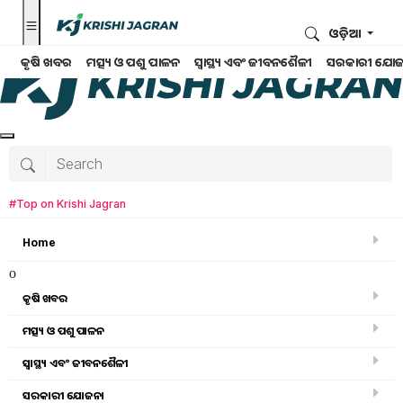
ଓଡ଼ିଆ
କୃଷି ଖବର
ମତ୍ସ୍ୟ ଓ ପଶୁ ପାଳନ
ସ୍ୱାସ୍ଥ୍ୟ ଏବଂ ଜୀବନଶୈଳୀ
ସରକାରୀ ଯୋଜ
#Top on Krishi Jagran
Home
o
କୃଷି ଖବର
ମତ୍ସ୍ୟ ଓ ପଶୁ ପାଳନ
ସ୍ୱାସ୍ଥ୍ୟ ଏବଂ ଜୀବନଶୈଳୀ
କୃଷି ଉପକରଣ
ସରକାରୀ ଯୋଜନା