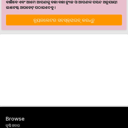
ବାଛିବେ ଏବଂ ଆମେ ଆପଣଙ୍କୁ ବଛା ବଛା ନ୍ୟୁଜ ଓ ଆପଣଙ୍କ ପସନ୍ଦ ଅନୁଯାୟୀ
ଲାଟେଷ୍ଟ ଅପଡେଟ୍‌ ପଠାଇଦେବୁ ।
ନ୍ୟୁଜଲେଟର ସବସ୍କ୍ରାଇବ୍‌ କରନ୍ତୁ
Browse
କୃଷି ଖବର