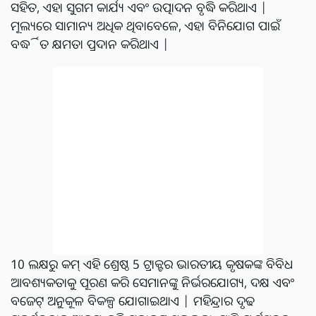
ସହିତ, ଏହା ସୁଗମ କାର୍ଯ୍ୟ ଏବଂ ଉତ୍ପାଦନ ବୃଦ୍ଧି କରିଥାଏ |
ମୂଲ୍ୟରେ ସାମାନ୍ୟ ଅଧିକ ଥିବାବେଳେ, ଏହା ବିନିଯୋଗ ପାଇଁ
ବର୍ଦ୍ଧିତ କ୍ଷମତା ପ୍ରଦାନ କରିଥାଏ |
10 ଲକ୍ଷରୁ କମ୍ ଏହି ଶ୍ରେଷ୍ଠ 5 ଟ୍ରାକ୍ଟର ଭାରତୀୟ କୃଷକଙ୍କ ବିବିଧ
ଆବଶ୍ୟକତାକୁ ପୂରଣ କରି ସେମାନଙ୍କୁ ନିର୍ଭରଯୋଗ୍ୟ, ଦକ୍ଷ ଏବଂ
ବଜେଟ୍ ଅନୁକୂଳ ବିକଳ୍ପ ଯୋଗାଇଥାଏ | ମହିନ୍ଦ୍ରାର ଦୃଢ