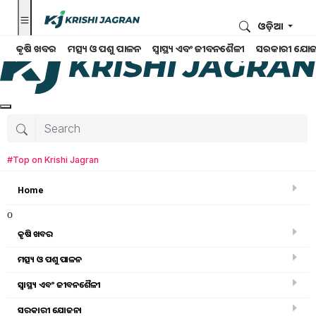
ଓଡ଼ିଆ
କୃଷି ଖବର
ମତ୍ସ୍ୟ ଓ ପଶୁ ପାଳନ
ସ୍ୱାସ୍ଥ୍ୟ ଏବଂ ଜୀବନଶୈଳୀ
ସରକାରୀ ଯୋଜ
#Top on Krishi Jagran
Home
o
କୃଷି ଖବର
ମତ୍ସ୍ୟ ଓ ପଶୁ ପାଳନ
ସ୍ୱାସ୍ଥ୍ୟ ଏବଂ ଜୀବନଶୈଳୀ
ସରକାରୀ ସ୍କିମ
ସରକାରୀ ଯୋଜନା