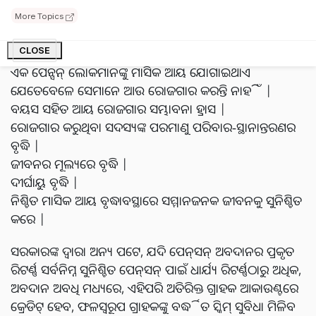
ବ୍ୟାଙ୍କକୁ ଆଧାର ଏବଂ ମୋବାଇଲ୍ ନମ୍ବର ପ୍ରଦାନ କରିପାରନ୍ତି |
More Topics
ତେବେ ନାମଲେଖା ପାଇଁ ଆଧାର ବାଧ୍ୟତାମୂଳକ ନୁହେଁ।
ଯୋଜନାର ବୈଶିଷ୍ଟ୍ୟ
CLOSE
ଏକ ପେନ୍ସନ୍ ଲୋକମାନଙ୍କୁ ମାସିକ ଆୟ ଯୋଗାଇଥାଏ
ଯେତେବେଳେ ସେମାନେ ଆଉ ରୋଜଗାର କରନ୍ତି ନାହିଁ |
ବୟସ ସହିତ ଆୟ ରୋଜଗାର ସମ୍ଭାବନା ହ୍ରାସ |
ରୋଜଗାର କରୁଥିବା ସଦସ୍ୟଙ୍କ ପରମାଣୁ ପରିବାର-ସ୍ଥାନାନ୍ତରଣର
ବୃଦ୍ଧି |
ଜୀବନର ମୂଲ୍ୟରେ ବୃଦ୍ଧି |
ଦୀର୍ଘାୟୁ ବୃଦ୍ଧି |
ନିଶ୍ଚିତ ମାସିକ ଆୟ ବୃଦ୍ଧାବସ୍ଥାରେ ସମ୍ମାନଜନକ ଜୀବନକୁ ସୁନିଶ୍ଚିତ
କରେ |
ସରକାରଙ୍କ ଦ୍ୱାରା ଅନ୍ୟ ପଟେ, ଯଦି ପେନ୍‌ସନ୍‌ ଅବଦାନର ପ୍ରକୃତ
ରିଟର୍ଣ୍ଣ ସର୍ବନିମ୍ନ ସୁନିଶ୍ଚିତ ପେନ୍‌ସନ୍‌ ପାଇଁ ଧାର୍ଯ୍ୟ ରିଟର୍ଣ୍ଣଠାରୁ ଅଧିକ,
ଅବଦାନ ଅବଧି ମଧ୍ୟରେ, ଏହିପରି ଅତିରିକ୍ତ ଗ୍ରାହକ ଆକାଉଣ୍ଟରେ
କ୍ରେଡିଟ୍ ହେବ, ଫଳସ୍ୱରୂପ ଗ୍ରାହକଙ୍କୁ ବର୍ଦ୍ଧିତ ସ୍କିମ୍ ସୁବିଧା ମିଳିବ