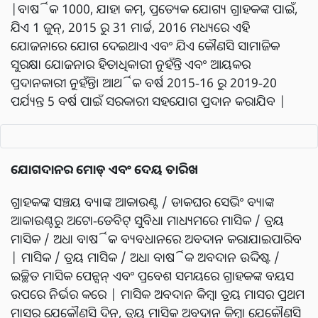
|ବାର୍ଷିକ 1000, ଯାହା କମ୍, ପ୍ରତ୍ୟେକ ଯୋଗ୍ୟ ଗ୍ରାହକଙ୍କ ପାଇଁ,
ଯିଏ 1 ଜୁନ୍, 2015 ରୁ 31 ମାର୍ଚ୍ଚ, 2016 ମଧ୍ୟରେ ଏହି
ଯୋଜନାରେ ଯୋଗ ଦେଇଥାଏ ଏବଂ ଯିଏ କୌଣସି ସାମାଜିକ
ସୁରକ୍ଷା ଯୋଜନାର ହିତାଧିକାରୀ ନୁହଁନ୍ତି ଏବଂ ଆୟକର
ପ୍ରଦାନକାରୀ ନୁହଁନ୍ତି। ଆର୍ଥିକ ବର୍ଷ 2015-16 ରୁ 2019-20
ପର୍ଯ୍ୟନ୍ତ 5 ବର୍ଷ ପାଇଁ ସରକାରୀ ସହଯୋଗ ପ୍ରଦାନ କରାଯିବ |
ଯୋଗଦାନର ମୋଡ୍ ଏବଂ ଦେୟ ତାରିଖ
ଗ୍ରାହକଙ୍କ ସଞ୍ଚୟ ବ୍ୟାଙ୍କ ଆକାଉଣ୍ଟ / ଡାକଘର ସେଭିଂ ବ୍ୟାଙ୍କ
ଆକାଉଣ୍ଟରୁ ଅଟୋ-ଡେବିଟ୍ ସୁବିଧା ମାଧ୍ୟମରେ ମାସିକ / ତ୍ରୟ
ମାସିକ / ଅଧା ବାର୍ଷିକ ବ୍ୟବଧାନରେ ଅବଦାନ କରାଯାଇପାରିବ
| ମାସିକ / ତ୍ରୟ ମାସିକ / ଅଧା ବାର୍ଷିକ ଅବଦାନ ଉଦ୍ଦିଷ୍ଟ /
ଇଚ୍ଛିତ ମାସିକ ପେନ୍ସନ୍ ଏବଂ ପ୍ରବେଶ ସମୟରେ ଗ୍ରାହକଙ୍କ ବୟସ
ଉପରେ ନିର୍ଭର କରେ | ମାସିକ ଅବଦାନ କିମ୍ବା ତ୍ରୟ ମାସର ପ୍ରଥମ
ମାସର ଯେକୌଣସି ଦିନ, ତ୍ରୟ ମାସିକ ଅବଦାନ କିମ୍ବା ଯେକୌଣସି