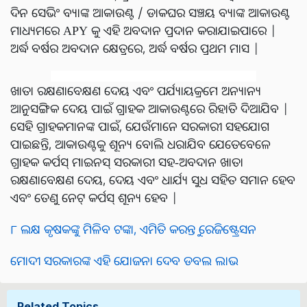
ଦିନ ସେଭିଂ ବ୍ୟାଙ୍କ ଆକାଉଣ୍ଟ / ଡାକଘର ସଞ୍ଚୟ ବ୍ୟାଙ୍କ ଆକାଉଣ୍ଟ
ମାଧ୍ୟମରେ APY କୁ ଏହି ଅବଦାନ ପ୍ରଦାନ କରାଯାଇପାରେ |
ଅର୍ଦ୍ଧ ବର୍ଷର ଅବଦାନ କ୍ଷେତ୍ରରେ, ଅର୍ଦ୍ଧ ବର୍ଷର ପ୍ରଥମ ମାସ |
ଖାତା ରକ୍ଷଣାବେକ୍ଷଣ ଦେୟ ଏବଂ ପର୍ଯ୍ୟାୟକ୍ରମେ ଅନ୍ୟାନ୍ୟ
ଆନୁସଙ୍ଗିକ ଦେୟ ପାଇଁ ଗ୍ରାହକ ଆକାଉଣ୍ଟରେ ରିହାତି ଦିଆଯିବ |
ସେହି ଗ୍ରାହକମାନଙ୍କ ପାଇଁ, ଯେଉଁମାନେ ସରକାରୀ ସହଯୋଗ
ପାଇଛନ୍ତି, ଆକାଉଣ୍ଟକୁ ଶୂନ୍ୟ ବୋଲି ଧରାଯିବ ଯେତେବେଳେ
ଗ୍ରାହକ କର୍ପସ୍ ମାଇନସ୍ ସରକାରୀ ସହ-ଅବଦାନ ଖାତା
ରକ୍ଷଣାବେକ୍ଷଣ ଦେୟ, ଦେୟ ଏବଂ ଧାର୍ଯ୍ୟ ସୁଧ ସହିତ ସମାନ ହେବ
ଏବଂ ତେଣୁ ନେଟ୍ କର୍ପସ୍ ଶୂନ୍ୟ ହେବ |
୮ ଲକ୍ଷ କୃଷକଙ୍କୁ ମିଳିବ ଟଙ୍କା, ଏମିତି କରନ୍ତୁ ରେଜିଷ୍ଟ୍ରେସନ
ମୋଦୀ ସରକାରଙ୍କ ଏହି ଯୋଜନା ଦେବ ଡବଲ ଲାଭ
Related Topics