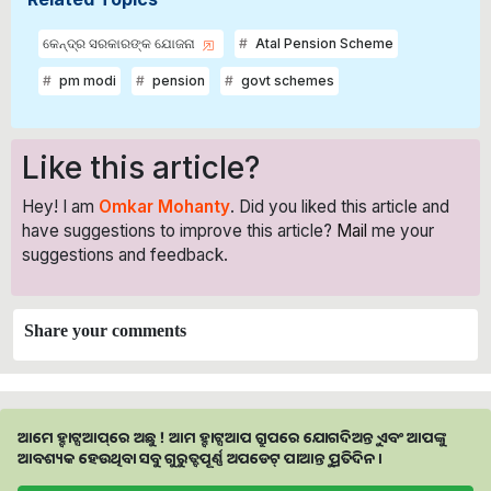
କେନ୍ଦ୍ର ସରକାରଙ୍କ ଯୋଜନା
Atal Pension Scheme
pm modi
pension
govt schemes
Like this article?
Hey! I am
Omkar Mohanty
. Did you liked this article and
have suggestions to improve this article?
Mail
me your
suggestions and feedback.
Share your comments
ଆମେ ହ୍ବାଟ୍ସଆପ୍‌ରେ ଅଛୁ ! ଆମ ହ୍ବାଟ୍ସଆପ ଗ୍ରୁପରେ ଯୋଗଦିଅନ୍ତୁ ଏବଂ ଆପଙ୍କୁ
ଆବଶ୍ୟକ ହେଉଥିବା ସବୁ ଗୁରୁତ୍ବପୂର୍ଣ୍ଣ ଅପଡେଟ୍‌ ପାଆନ୍ତୁ ପ୍ରତିଦିନ ।