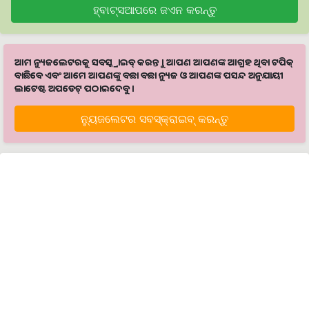
ହ୍ବାଟ୍ସଆପରେ ଜଏନ କରନ୍ତୁ
ଆମ ନ୍ୟୁଜଲେଟରକୁ ସବସ୍କ୍ରାଇବ୍ କରନ୍ତୁ । ଆପଣ ଆପଣଙ୍କ ଆଗ୍ରହ ଥିବା ଟପିକ୍‌
ବାଛିବେ ଏବଂ ଆମେ ଆପଣଙ୍କୁ ବଛା ବଛା ନ୍ୟୁଜ ଓ ଆପଣଙ୍କ ପସନ୍ଦ ଅନୁଯାୟୀ
ଲାଟେଷ୍ଟ ଅପଡେଟ୍‌ ପଠାଇଦେବୁ ।
ନ୍ୟୁଜଲେଟର ସବସ୍କ୍ରାଇବ୍‌ କରନ୍ତୁ