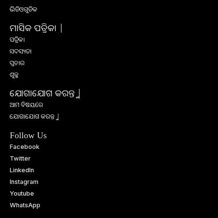
ଭିଡିଓଗୁଡିକ
ମାସିକ ପତ୍ରିକା |
ପତ୍ରିକା
ସଦସ୍ୟତା
ପ୍ରଚାର
ଶୁଳ୍କ
ଯୋଗାଯୋଗ କରନ୍ତୁ |
ଆମ ବିଷୟରେ
ଯୋଗାଯୋଗ କରନ୍ତୁ |
Follow Us
Facebook
Twitter
LinkedIn
Instagram
Youtube
WhatsApp