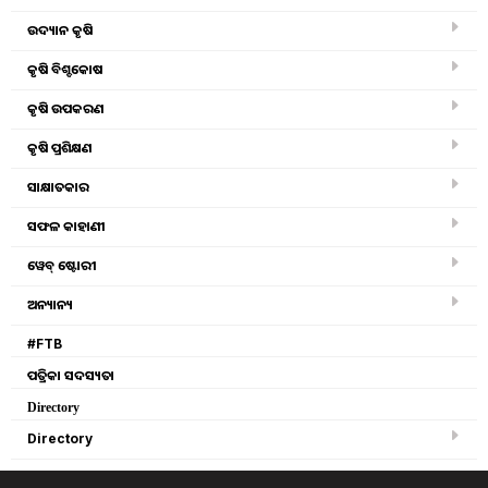
8th pay Commission: ଆସିଲା ବଡ଼ ଅପଡେଟ!
ଉଦ୍ୟାନ କୃଷି
ଅଷ୍ଟମ ବେତନ ଆୟୋଗ ଗଠନ ପାଇଁ ଜବାବ ଦେଇଛନ୍ତି ସରକାର
କୃଷି ବିଶ୍ବକୋଷ
Tanushree Mahapatra
କୃଷି ଉପକରଣ
Monday, 01 April 2024 11:27 AM
କୃଷି ପ୍ରଶିକ୍ଷଣ
ସାକ୍ଷାତକାର
ସଫଳ କାହାଣୀ
ୱେବ୍ ଷ୍ଟୋରୀ
ଅନ୍ୟାନ୍ୟ
#FTB
ପତ୍ରିକା ସଦସ୍ୟତା
Directory
Directory
big update of 8th pay commission, image source - pixeles