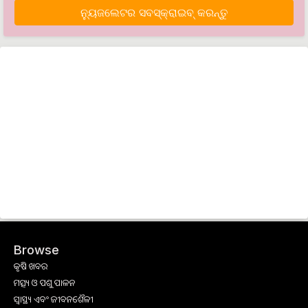
ନ୍ୟୁଜଲେଟର ସବସ୍କ୍ରାଇବ୍‌ କରନ୍ତୁ
Browse
କୃଷି ଖବର
ମତ୍ସ୍ୟ ଓ ପଶୁ ପାଳନ
ସ୍ୱାସ୍ଥ୍ୟ ଏବଂ ଜୀବନଶୈଳୀ