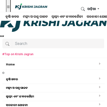
ଓଡ଼ିଆ
କୃଷି ଖବର
ମତ୍ସ୍ୟ ଓ ପଶୁ ପାଳନ
ସ୍ୱାସ୍ଥ୍ୟ ଏବଂ ଜୀବନଶୈଳୀ
ସରକାରୀ ଯୋଜ
#Top on Krishi Jagran
Home
o
କୃଷି ଖବର
ମତ୍ସ୍ୟ ଓ ପଶୁ ପାଳନ
ସ୍ୱାସ୍ଥ୍ୟ ଏବଂ ଜୀବନଶୈଳୀ
ସରକାରୀ ସ୍କିମ
ସରକାରୀ ଯୋଜନା