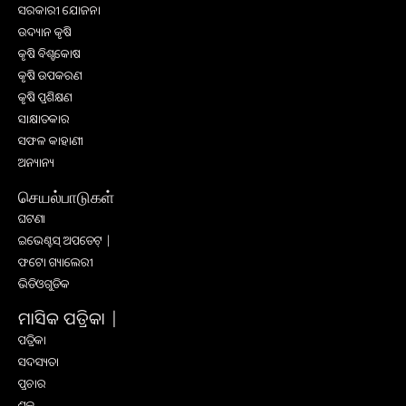
ସରକାରୀ ଯୋଜନା
ଉଦ୍ୟାନ କୃଷି
କୃଷି ବିଶ୍ବକୋଷ
କୃଷି ଉପକରଣ
କୃଷି ପ୍ରଶିକ୍ଷଣ
ସାକ୍ଷାତକାର
ସଫଳ କାହାଣୀ
ଅନ୍ୟାନ୍ୟ
செயல்பாடுகள்
ଘଟଣା
ଇଭେଣ୍ଟସ୍ ଅପଡେଟ୍ |
ଫଟୋ ଗ୍ୟାଲେରୀ
ଭିଡିଓଗୁଡିକ
ମାସିକ ପତ୍ରିକା |
ପତ୍ରିକା
ସଦସ୍ୟତା
ପ୍ରଚାର
ଶୁଳ୍କ