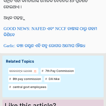
ସମ୍ପ୍ରତି ଏହା କର୍ମଚାରୀଙ୍କ ମୌଳିକ ବେତନର ୪୬ ପ୍ରତିଶତ
ହୋଇଥାଏ ।
ଅଧିକ ପଢ଼ନ୍ତୁ:
GOOD NEWS: NAFED ଏବଂ NCCF ଚାଷୀଙ୍କ ଠାରୁ ଗହମ
କିଣିବେ
Garlic: କଞ୍ଚା ରସୁଣ ଏହି ସବୁ ରୋଗର ଅମୋଘ ଔଷଧ
Related Topics
ସରକାରଙ୍କ ଯୋଜନା
7th Pay Commission
8th pay commission
DA hike
central govt employees
Like this article?