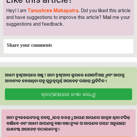
Hey! I am
Tanushree Mahapatra
. Did you liked this article
and have suggestions to improve this article?
Mail
me your
suggestions and feedback.
Share your comments
ଆମେ ହ୍ବାଟ୍ସଆପ୍‌ରେ ଅଛୁ ! ଆମ ହ୍ବାଟ୍ସଆପ ଗ୍ରୁପରେ ଯୋଗଦିଅନ୍ତୁ ଏବଂ ଆପଙ୍କୁ
ଆବଶ୍ୟକ ହେଉଥିବା ସବୁ ଗୁରୁତ୍ବପୂର୍ଣ୍ଣ ଅପଡେଟ୍‌ ପାଆନ୍ତୁ ପ୍ରତିଦିନ ।
ହ୍ବାଟ୍ସଆପରେ ଜଏନ କରନ୍ତୁ
ଆମ ନ୍ୟୁଜଲେଟରକୁ ସବସ୍କ୍ରାଇବ୍ କରନ୍ତୁ । ଆପଣ ଆପଣଙ୍କ ଆଗ୍ରହ ଥିବା ଟପିକ୍‌
ବାଛିବେ ଏବଂ ଆମେ ଆପଣଙ୍କୁ ବଛା ବଛା ନ୍ୟୁଜ ଓ ଆପଣଙ୍କ ପସନ୍ଦ ଅନୁଯାୟୀ
ଲାଟେଷ୍ଟ ଅପଡେଟ୍‌ ପଠାଇଦେବୁ ।