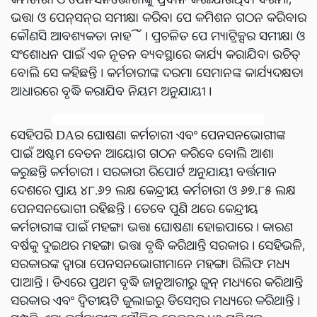
ଭତ୍ତା ଓ ପେନ୍‌ସନ୍‌ର ସମୀକ୍ଷା କରିବା ପେ କମିଶନ ଗଠନ କରିବାର
କୌଣସି ଆବଶ୍ୟକତା ନାହିଁ । ପ୍ରଚଳିତ ପେ ମ୍ୟାଟ୍ରିକ୍ସର ସମୀକ୍ଷା ଓ
ସଂଶୋଧନ ପାଇଁ ଏକ ନୂତନ ବ୍ୟବସ୍ଥାରେ କାର୍ଯ୍ୟ କରାଯିବା ଉଚିତ୍
ବୋଲି ସେ କହିଛନ୍ତି । କର୍ମଚାରୀଙ୍କ ଦରମା ସେମାନଙ୍କ କାର୍ଯ୍ୟଦକ୍ଷତା
ଆଧାରରେ ବୃଦ୍ଧି କରାଯିବ ନିୟମ ଅନୁଯାୟୀ ।
ସେହିପରି DAର ଘୋଷଣା କର୍ମଚାରୀ ଏବଂ ପେନସନଭୋଗୀଙ୍କ
ପାଇଁ ଅଷ୍ଟମ ବେତନ ଆୟୋଗ ଗଠନ କରିବେ ବୋଲି ଆଶା
କରୁଛନ୍ତି କର୍ମଚାରୀ । ସରକାରୀ ରିପୋର୍ଟ ଅନୁଯାୟୀ ବର୍ତ୍ତମାନ
ଦେଶରେ ପ୍ରାୟ ୪୮.୬୨ ଲକ୍ଷ କେନ୍ଦ୍ରୀୟ କର୍ମଚାରୀ ଓ ୬୭.୮୫ ଲକ୍ଷ
ପେନସନଭୋଗୀ ରହିଛନ୍ତି । ତେବେ ପୁଣି ଥରେ କେନ୍ଦ୍ରୀୟ
କର୍ମଚାରୀଙ୍କ ପାଇଁ ମହଙ୍ଗା ଭତ୍ତା ଘୋଷଣା ହୋଇପାରେ । କାରଣ
ବର୍ଷକୁ ଦୁଇଥର ମହଙ୍ଗା ଭତ୍ତା ବୃଦ୍ଧି କରିଥାନ୍ତି ସରକାର । ସେହିଭଳି,
ସରକାରଙ୍କ ଦ୍ୱାରା ପେନସନଭୋଗୀମାନେ ମହଙ୍ଗା ରିଲିଫ ମଧ୍ୟ
ପାଆନ୍ତି । ଡିଏରେ ପ୍ରଥମ ବୃଦ୍ଧି ଜାନୁଆରୀରୁ ଜୁନ୍ ମଧ୍ୟରେ କରିଥାନ୍ତି
ସରକାର ଏବଂ ଦ୍ୱିତୀୟଟି ଜୁଲାଇରୁ ଡିସେମ୍ବର ମଧ୍ୟରେ କରିଥାନ୍ତି ।