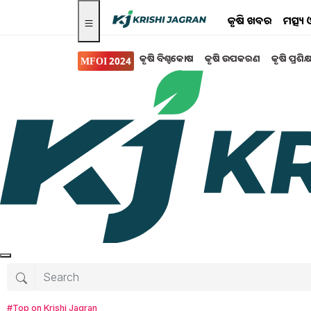
କୃଷି ଖବର
ମତ୍ସ୍
କୃଷି ବିଶ୍ବକୋଷ
କୃଷି ଉପକରଣ
କୃଷି ପ୍ରଶିକ
MFOI 2024
ସରକାରୀ ସ୍କିମ
Govt scheme : ମଖାନା 
ସମ୍ପ୍ରତି ଦେଶର ଅନେକ ରାଜ୍ୟରେ ମଖାନା ଚାଷ ଦ୍ରୁତ 
ଉତ୍ପାଦକ ହେଉଛି ବିହାର ରାଜ୍ୟ | ଏହି ରାଜ୍ୟର ଅନେକ
ଉତ୍ପାଦନର ୯୦ ପ୍ରତିଶତ କେବଳ ବିହାରରେ କରାଯାଇ
Tanushree Mahapatra
Monday, 23 Oc
#Top on Krishi Jagran