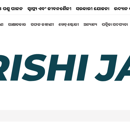
ୟ ଓ ପଶୁ ପାଳନ
ସ୍ୱାସ୍ଥ୍ୟ ଏବଂ ଜୀବନଶୈଳୀ
ସରକାରୀ ଯୋଜନା
ଉଦ୍ୟାନ 
୍ଷଣ
ସାକ୍ଷାତକାର
ସଫଳ କାହାଣୀ
ୱେବ୍ ଷ୍ଟୋରୀ
ଅନ୍ୟାନ୍ୟ
ପତ୍ରିକା ସଦସ୍ୟତା
ଚାଷରେ ୨୫୦୦୦ ଟଙ୍କା ସବସିଡି
ଗତିରେ ବଢୁଥିବା ଦେଖିବାକୁ ମିଳୁଛି । ମଖାନାର ସବୁଠାରୁ ବଡ
 ଚାଷୀ ପ୍ରାୟତଃ ଏହି ଚାଷ କରୁଛନ୍ତି l ଦେଶରେ ମଖାନା
ଥାଏ |
tober 2023 10:46 AM