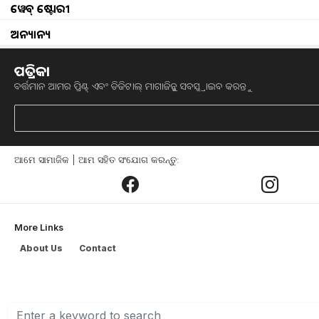
ୱେବ୍ ଷ୍ଟୋରୀ
ସମ୍ପ୍ରତି ଦେଶର ଅନେକ ରାଜ୍ୟରେ ମଖାନା ଚାଷ 
ସବୁଠାରୁ ବଡ ଉତ୍ପାଦକ ହେଉଛି ବିହାର ରାଜ୍ୟ
ଅନ୍ୟାନ୍ୟ
କରୁଛନ୍ତି l ଦେଶରେ ମଖାନା ଉତ୍ପାଦନର ୯୦
ପତ୍ରିକା
ଏତିକି ନୁହେଁ ବିହାରର ମିଥୀଲାରେ ମାଖାନା ମଧ
ବର୍ତ୍ତମାନ ଆମର ପ୍ରିଣ୍ଟ୍ ଏବଂ ଡିଜିଟାଲ୍ ମାଗାଜିନ୍କୁ ସବସ୍କ୍ରାଇବ କରନ୍ତୁ
ଦେଶ ତଥା ବିଦେଶରେ ମଖାନାର ଚାହିଦାକୁ ଦୃ
ନିଯୁକ୍ତି ବୃଦ୍ଧି କରୁଛନ୍ତି । ତେଣୁ ବିହାର ସ
କରିବା ପାଇଁ ଏକ ପୃଥକ ଯୋଜନା ପ୍ରସ୍ତୁତ କରିଛନ୍ତି
ଆମେ ସାମାଜିକ | ଆମ ସହିତ ସଂଯୋଗ କରନ୍ତୁ:
ଏହି ଯୋଜନାର ନାମ ହେଉଛି ମଖାନା ବିକାଶ
ଦ୍ୱାରା ମଖାନାର ଉତ୍ପାଦନ ବୃଦ୍ଧି କରାଯାଉଛି 
More Links
ବମ୍ପର ସବସିଡି ମଧ୍ୟ ଦେଉଛନ୍ତି । ସମ୍ପୂର୍ଣ୍ଣ ଖ
About Us
Contact
ବିହାର କୃଷି ବିଭାଗ ଟୁଇଟ୍ କରି ମଖାନା ବି
ଏକ ଟୁଇଟ୍ ଜରିଆରେ କହିଛନ୍ତି ଯେ ଏହି ଯୋଜନ
ମଖାନା ଚାଷର ସମ୍ପ୍ରସାରଣ ପାଇଁ ଅନ୍ଲାଇନ୍ 