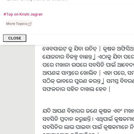
ମାଧ୍ୟମରେ ରାଜ୍ୟର ଚାଷୀଙ୍କୁ ୭୫ ପ୍ରତିଶତ ସବ
ଟଙ୍କା ଦିଆଯାଉଛି । ଏହି ଅନୁଯାୟୀ ଚାଷୀଙ୍କୁ ମାତ୍
#Top on Krishi Jagran
More Topics
CLOSE
ଅନ୍ଲାଇନରେ ଆବେଦନ କରିବାକୁ କୃଷକମାନେ ପ୍ର
ୱେବସାଇଟ୍ କୁ ଯିବା ଉଚିତ୍ | କୃଷକ ଅଫିସିଆ
ଯୋଜନାର ବିକଳ୍ପ ବାଛନ୍ତୁ | ଏଠାକୁ ଯିବା ପର
ପରେ ମଖାନା ଉପରେ ସବସିଡି ପାଇଁ ଆବେଦନ କର
ଆପଣଙ୍କ ସାମ୍ନାରେ ଖୋଲିବ | ଏହା ପରେ, ସମ
ସଠିକ୍ ଭାବରେ ପୁରଣ କରନ୍ତୁ | ସମସ୍ତ ବ
ସଫଳତାର ସହିତ ଦାଖଲ ହେବ |
ଯଦି ଆପଣ ବିହାରର ଜଣେ କୃଷକ ଏବଂ ମଖାନା 
ସବସିଡି ପ୍ରଦାନ କରୁଛନ୍ତି । ଏଥିପାଇଁ କୃଷ
ସବସିଡିର ଲାଭ ପାଇବା ପାଇଁ କୃଷକମାନେ ନିଜ ଜି