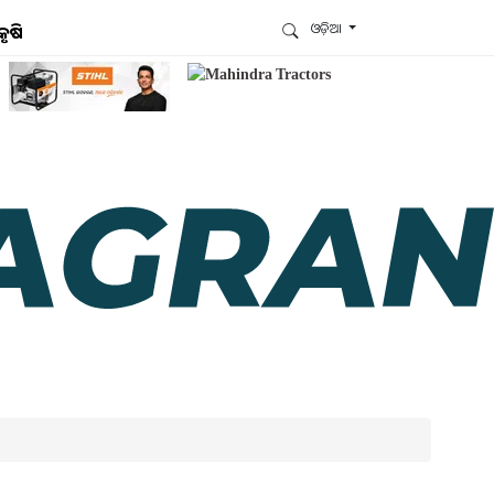
ଓଡ଼ିଆ
କୃଷି
ଆମେ ହ୍ବାଟ୍ସଆପ୍‌ରେ ଅଛୁ ! ଆମ ହ୍ବାଟ୍ସଆପ ଗ୍ରୁପରେ
ଯୋଗଦିଅନ୍ତୁ ଏବଂ ଆପଙ୍କୁ ଆବଶ୍ୟକ ହେଉଥିବା ସବୁ
ଗୁରୁତ୍ବପୂର୍ଣ୍ଣ ଅପଡେଟ୍‌ ପାଆନ୍ତୁ ପ୍ରତିଦିନ ।
ହ୍ବାଟ୍ସଆପରେ ଜଏନ କରନ୍ତୁ
ଆମ ନ୍ୟୁଜଲେଟରକୁ ସବସ୍କ୍ରାଇବ୍ କରନ୍ତୁ । ଆପଣ ଆପଣଙ୍କ
ଆଗ୍ରହ ଥିବା ଟପିକ୍‌ ବାଛିବେ ଏବଂ ଆମେ ଆପଣଙ୍କୁ ବଛା ବଛା
ନ୍ୟୁଜ ଓ ଆପଣଙ୍କ ପସନ୍ଦ ଅନୁଯାୟୀ ଲାଟେଷ୍ଟ ଅପଡେଟ୍‌
ପଠାଇଦେବୁ ।