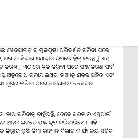
ସିଡି ଅର୍ଥାତ୍ ୯୭,୦୦୦ ଟଙ୍କା ମଖାନା ଚାଷ ପାଇଁ ୭୨,୭୫୦
ର ୨୪,୨୫୦ ଟଙ୍କା ଖର୍ଚ୍ଚ କରିବାକୁ ପଡିବ ।
ଥମେ ରାଜ୍ୟ ସରକାରଙ୍କ ଉଦ୍ୟାନ କୃଷି Bihar.gov.in
ଲ୍ ୱେବସାଇଟ୍ ର ମୂଳପୃଷ୍ଠା ପରିଦର୍ଶନ କରିବା ପରେ,
େ, ମଖାନା ବିକାଶ ଯୋଜନା ଉପରେ କ୍ଲିକ୍ କରନ୍ତୁ | ଏହା
ନ୍ତୁ | ଏଠାରେ କ୍ଲିକ୍ କରିବା ପରେ ପଞ୍ଜୀକରଣ ଫର୍ମ
ସ୍ତ ଅନୁରୋଧ କରାଯାଇଥିବା ତଥ୍ୟକୁ ଯତ୍ନର ସହିତ ଏବଂ
ିବରଣୀ ପୂରଣ କରିବା ପରେ ଆପଣଙ୍କର ଆବେଦନ
ଚାଷ କରିବାକୁ ଚାହୁଁଛନ୍ତି, ତେବେ ସରକାର ଏଥିପାଇଁ
କମାନେ ଅନଲାଇନରେ ପଞ୍ଜୀକୃତ କରିପାରିବେ । ଏହି
ଲ୍ଲାର କୃଷି କିମ୍ବା ଉଦ୍ୟାନ ବିଭାଗ କାର୍ଯ୍ୟାଳୟ ସହିତ