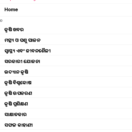
Home
o
କୃଷି ଖବର
ମତ୍ସ୍ୟ ଓ ପଶୁ ପାଳନ
ସ୍ୱାସ୍ଥ୍ୟ ଏବଂ ଜୀବନଶୈଳୀ
ସରକାରୀ ଯୋଜନା
ଉଦ୍ୟାନ କୃଷି
କୃଷି ବିଶ୍ବକୋଷ
କୃଷି ଉପକରଣ
କୃଷି ପ୍ରଶିକ୍ଷଣ
ସାକ୍ଷାତକାର
Check subsidy scheme for makha
ସଫଳ କାହାଣୀ