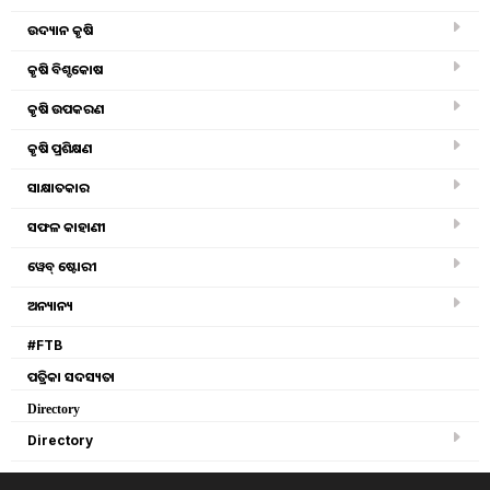
BIG UPDATE: ରାଜ୍ୟ ସରକାରଙ୍କ ବଡ଼ ଘୋଷଣା !
ଉଦ୍ୟାନ କୃଷି
ସେପ୍ଟେମ୍ବର ୮ ତାରିଖରେ ଆକାଉଣ୍ଟକୁ ଏହି ଟଙ୍କା ପଠାଯିବ !
କୃଷି ବିଶ୍ବକୋଷ
Tanushree Mahapatra
କୃଷି ଉପକରଣ
Thursday, 29 August 2024 12:06 PM
କୃଷି ପ୍ରଶିକ୍ଷଣ
ସାକ୍ଷାତକାର
ସଫଳ କାହାଣୀ
ୱେବ୍ ଷ୍ଟୋରୀ
ଅନ୍ୟାନ୍ୟ
#FTB
ପତ୍ରିକା ସଦସ୍ୟତା
Directory
Directory
cm kisan scheme of odisha farmer, image source - pexels