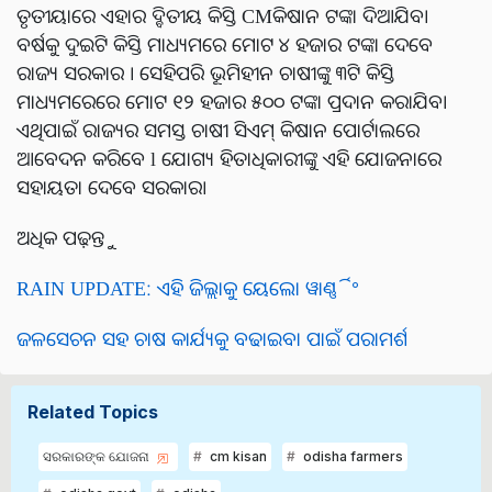
ତୃତୀୟାରେ ଏହାର ଦ୍ବିତୀୟ କିସ୍ତି CMକିଷାନ ଟଙ୍କା ଦିଆଯିବ।
ବର୍ଷକୁ ଦୁଇଟି କିସ୍ତି ମାଧ୍ୟମରେ ମୋଟ ୪ ହଜାର ଟଙ୍କା ଦେବେ
ରାଜ୍ୟ ସରକାର । ସେହିପରି ଭୂମିହୀନ ଚାଷୀଙ୍କୁ ୩ଟି କିସ୍ତି
ମାଧ୍ୟମରେରେ ମୋଟ ୧୨ ହଜାର ୫୦୦ ଟଙ୍କା ପ୍ରଦାନ କରାଯିବ।
ଏଥିପାଇଁ ରାଜ୍ୟର ସମସ୍ତ ଚାଷୀ ସିଏମ୍‌ କିଷାନ ପୋର୍ଟାଲରେ
ଆବେଦନ କରିବେ l ଯୋଗ୍ୟ ହିତାଧିକାରୀଙ୍କୁ ଏହି ଯୋଜନାରେ
ସହାୟତା ଦେବେ ସରକାର।
ଅଧିକ ପଢ଼ନ୍ତୁ
RAIN UPDATE: ଏହି ଜିଲ୍ଲାକୁ ୟେଲୋ ୱାର୍ଣ୍ଣିଂ
ଜଳସେଚନ ସହ ଚାଷ କାର୍ଯ୍ୟକୁ ବଢାଇବା ପାଇଁ ପରାମର୍ଶ
Related Topics
ସରକାରଙ୍କ ଯୋଜନା
cm kisan
odisha farmers