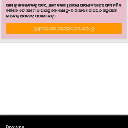
ଆମ ନ୍ୟୁଜଲେଟରକୁ ସବସ୍କ୍ରାଇବ୍ କରନ୍ତୁ । ଆପଣ ଆପଣଙ୍କ ଆଗ୍ରହ ଥିବା ଟପିକ୍‌
ବାଛିବେ ଏବଂ ଆମେ ଆପଣଙ୍କୁ ବଛା ବଛା ନ୍ୟୁଜ ଓ ଆପଣଙ୍କ ପସନ୍ଦ ଅନୁଯାୟୀ
ଲାଟେଷ୍ଟ ଅପଡେଟ୍‌ ପଠାଇଦେବୁ ।
ନ୍ୟୁଜଲେଟର ସବସ୍କ୍ରାଇବ୍‌ କରନ୍ତୁ
Browse