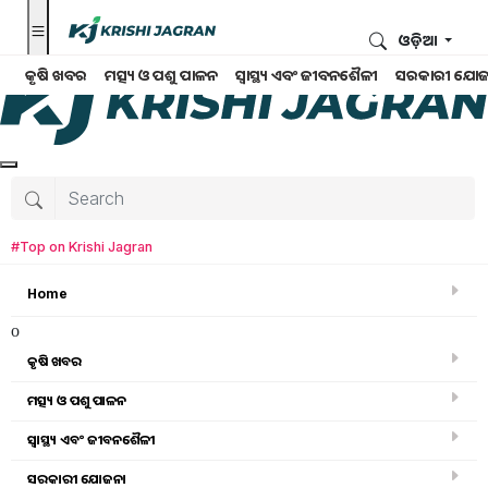
ଓଡ଼ିଆ
କୃଷି ଖବର
ମତ୍ସ୍ୟ ଓ ପଶୁ ପାଳନ
ସ୍ୱାସ୍ଥ୍ୟ ଏବଂ ଜୀବନଶୈଳୀ
ସରକାରୀ ଯୋଜ
#Top on Krishi Jagran
Home
o
କୃଷି ଖବର
ମତ୍ସ୍ୟ ଓ ପଶୁ ପାଳନ
ସ୍ୱାସ୍ଥ୍ୟ ଏବଂ ଜୀବନଶୈଳୀ
ସରକାରୀ ସ୍କିମ
ସରକାରୀ ଯୋଜନା