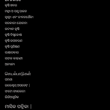
କୃଷି ଖବର
ମତ୍ସ୍ୟ ଓ ପଶୁ ପାଳନ
ସ୍ୱାସ୍ଥ୍ୟ ଏବଂ ଜୀବନଶୈଳୀ
ସରକାରୀ ଯୋଜନା
ଉଦ୍ୟାନ କୃଷି
କୃଷି ବିଶ୍ବକୋଷ
କୃଷି ଉପକରଣ
କୃଷି ପ୍ରଶିକ୍ଷଣ
ସାକ୍ଷାତକାର
ସଫଳ କାହାଣୀ
ଅନ୍ୟାନ୍ୟ
செயல்பாடுகள்
ଘଟଣା
ଇଭେଣ୍ଟସ୍ ଅପଡେଟ୍ |
ଫଟୋ ଗ୍ୟାଲେରୀ
ଭିଡିଓଗୁଡିକ
ମାସିକ ପତ୍ରିକା |