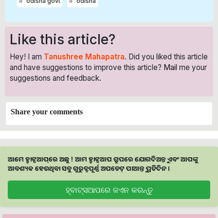
odisha govt
odisha
Like this article?
Hey! I am
Tanushree Mahapatra
. Did you liked this article
and have suggestions to improve this article?
Mail
me your
suggestions and feedback.
Share your comments
ଆମେ ହ୍ବାଟ୍ସଆପ୍‌ରେ ଅଛୁ ! ଆମ ହ୍ବାଟ୍ସଆପ ଗ୍ରୁପରେ ଯୋଗଦିଅନ୍ତୁ ଏବଂ ଆପଙ୍କୁ
ଆବଶ୍ୟକ ହେଉଥିବା ସବୁ ଗୁରୁତ୍ବପୂର୍ଣ୍ଣ ଅପଡେଟ୍‌ ପାଆନ୍ତୁ ପ୍ରତିଦିନ ।
ହ୍ବାଟ୍ସଆପରେ ଜଏନ କରନ୍ତୁ