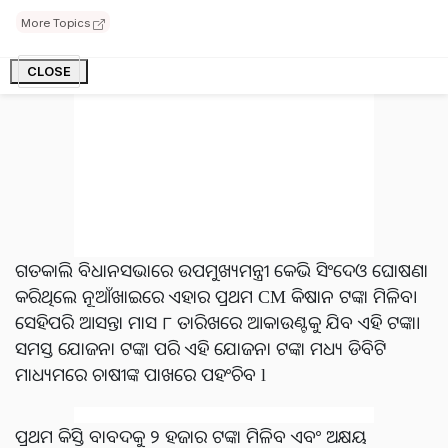
More Topics
CLOSE
ଗତକାଲି ବିଧାନସଭାରେ ଉପମୁଖ୍ୟମନ୍ତ୍ରୀ କେଭି ସିଂଦେଓ ଘୋଷଣା
କରିଥିଲେ ନୂଆଁଖାଇରେ ଏହାର ପ୍ରଥମ CM କିଷାନ ଟଙ୍କା ମିଳିବ।
ସେହିପରି ଆସନ୍ତା ମାସ ୮ ତାରିଖରେ ଆକାଉଣ୍ଟକୁ ଯିବ ଏହି ଟଙ୍କା।
ସମସ୍ତ ଯୋଜନା ଟଙ୍କା ପରି ଏହି ଯୋଜନା ଟଙ୍କା ମଧ୍ୟ ଡିବିଟି
ମାଧ୍ୟମରେ ଚାଷୀଙ୍କ ପାଖରେ ପହଂଚିବ l
ପ୍ରଥମ କିସ୍ତି ବାବଦକୁ ୨ ହଜାର ଟଙ୍କା ମିଳିବ ଏବଂ ଅକ୍ଷୟ