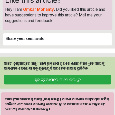
Like this article?
Hey! I am
Omkar Mohanty
. Did you liked this article and
have suggestions to improve this article?
Mail
me your
suggestions and feedback.
Share your comments
ଆମେ ହ୍ବାଟ୍ସଆପ୍‌ରେ ଅଛୁ ! ଆମ ହ୍ବାଟ୍ସଆପ ଗ୍ରୁପରେ ଯୋଗଦିଅନ୍ତୁ ଏବଂ ଆପଙ୍କୁ
ଆବଶ୍ୟକ ହେଉଥିବା ସବୁ ଗୁରୁତ୍ବପୂର୍ଣ୍ଣ ଅପଡେଟ୍‌ ପାଆନ୍ତୁ ପ୍ରତିଦିନ ।
ହ୍ବାଟ୍ସଆପରେ ଜଏନ କରନ୍ତୁ
ଆମ ନ୍ୟୁଜଲେଟରକୁ ସବସ୍କ୍ରାଇବ୍ କରନ୍ତୁ । ଆପଣ ଆପଣଙ୍କ ଆଗ୍ରହ ଥିବା ଟପିକ୍‌
ବାଛିବେ ଏବଂ ଆମେ ଆପଣଙ୍କୁ ବଛା ବଛା ନ୍ୟୁଜ ଓ ଆପଣଙ୍କ ପସନ୍ଦ ଅନୁଯାୟୀ
ଲାଟେଷ୍ଟ ଅପଡେଟ୍‌ ପଠାଇଦେବୁ ।