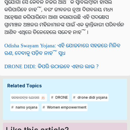
ସୁଯୋଗ। ସେ କେବଳ ନିଜର ଆର୍ଥିକ ସ୍ୱାବଲମ୍ବୀତା ହାସଲ
କରିପାରିବେ ନାହିଁ, ବରଂ ଜୀବନର ନୂଆ ଦିଗବଳୟ ମଧ୍ୟ
ଅନ୍ଵେଷଣ କରିପାରିବେ। ଆଶା କରାଯାଉଛି ଏହି ପଦକ୍ଷେପ
ଗ୍ରାମାଞ୍ଚଳ ଅଞ୍ଚଳର ମହିଳାମାନଙ୍କ ପାଇଁ ଏକ କ୍ରାନ୍ତିକାରୀ ପରିବର୍ତ୍ତନ
ଆଣିବ ଏଥିରେ ତିଳେହେଲେ ସନ୍ଦେହ ନାହିଁ ।
Odisha Swayam Yojana: ଏହି ଯୋଜନାରେ ସହଜରେ ମିଳିବ
ଋଣ, ଦେବାକୁ ପଡ଼ିବ ନାହିଁ ସୁଧ
DRONE DIDI: କିପରି ଉଠାଇବେ ଏହାର ଲାଭ ?
Related Topics
ସରକାରଙ୍କ ଯୋଜନା
DRONE
drone didi yojana
namo yojana
Women empowerment