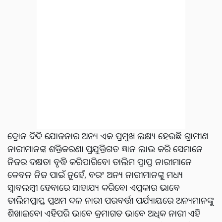
ଦ୍ରୋନ ଦିଦି ଯୋଜନାର ଅନ୍ୟ ଏକ ପ୍ରମୁଖ ଲକ୍ଷ୍ୟ ହେଉଛି ଗ୍ରାମୀଣ
ନାରୀମାନଙ୍କ ଶକ୍ତିକରଣ। ପ୍ରଯୁକ୍ତିଗତ ଜ୍ଞାନ ଲାଭ କରି ସେମାନେ
ନିଜର ଦକ୍ଷତା ବୃଦ୍ଧି କରିପାରିବେ। ତାଲିମ ପ୍ରାପ୍ତ ନାରୀମାନେ
କେବଳ ନିଜ ପାଇଁ ନୁହେଁ, ବରଂ ଅନ୍ୟ ନାରୀମାନଙ୍କୁ ମଧ୍ୟ
ସ୍ୱାବଲମ୍ବୀ ହେବାରେ ସାହାଯ୍ୟ କରିବେ। ଏପ୍ରକାର ଭାବେ
ତାଲିମପ୍ରାପ୍ତ ପ୍ରଥମ ଦଳ ନାରୀ ପରବର୍ତ୍ତୀ ପର୍ଯ୍ୟାୟରେ ଅନ୍ୟମାନଙ୍କୁ
ଶିଖାଇବେ। ଏହିପରି ଭାବେ କ୍ରମାଗତ ଭାବେ ଅଧିକ ନାରୀ ଏହି