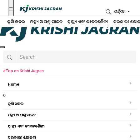
ଓଡ଼ିଆ
କୃଷି ଖବର
ମତ୍ସ୍ୟ ଓ ପଶୁ ପାଳନ
ସ୍ୱାସ୍ଥ୍ୟ ଏବଂ ଜୀବନଶୈଳୀ
ସରକାରୀ ଯୋଜ
#Top on Krishi Jagran
Home
o
କୃଷି ଖବର
ମତ୍ସ୍ୟ ଓ ପଶୁ ପାଳନ
ସ୍ୱାସ୍ଥ୍ୟ ଏବଂ ଜୀବନଶୈଳୀ
ସରକାରୀ ସ୍କିମ
ସରକାରୀ ଯୋଜନା