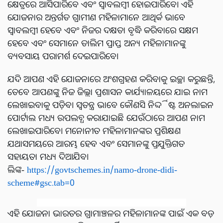
କ୍ଷେତ୍ରରେ ଆସିପାରିବେ ଏବଂ ସ୍ୱାବଲମ୍ବୀ ହୋଇପାରିବେ। ଏହି
ଯୋଜନାର ଅନ୍ତର୍ଗତ ଗ୍ରାମୀଣ ମହିଳାମାନେ ଆଥିର୍କ ଭାବେ
ସ୍ୱାବଲମ୍ବୀ ହେବେ ଏବଂ ନିଜର ଦକ୍ଷତା ବୃଦ୍ଧି କରିବାରେ ସକ୍ଷମ
ହେବେ ଏବଂ ସେମାନେ ତାଲିମ ପ୍ରାପ୍ତ ଅନ୍ୟ ମହିଳାମାନଙ୍କୁ
ବ୍ୟବସାୟ ପରାମର୍ଶ ଦେଇପାରିବେ।
ଯଦି ଆପଣ ଏହି ଯୋଜନାରେ ଅଂଶଗ୍ରହଣ କରିବାକୁ ଇଚ୍ଛା କରୁଛନ୍ତି,
ତେବେ ଆପଣଙ୍କୁ ନିଜ ଜିଲ୍ଲା ପ୍ରଶାସନ କାର୍ଯ୍ୟାଳୟରେ ଯାଇ ନାମ
ଲେଖାଇବାକୁ ପଡ଼ିବ। ସ୍ୱତନ୍ତ୍ର ଭାବେ କୌଣସି ନିର୍ଦ୍ଦିଷ୍ଟ ଅନଲାଇନ
ପୋର୍ଟାଲ ମଧ୍ୟ ଉପଲବ୍ଧ କରାଯାଇଛି ଯେଉଁଠାରେ ଆପଣ ନାମ
ଲେଖାଇପାରିବେ। ମନୋନୀତ ମହିଳାମାନଙ୍କର ପ୍ରଶିକ୍ଷଣ
ଯଥାସମୟରେ ଆରମ୍ଭ ହେବ ଏବଂ ସେମାନଙ୍କୁ ପ୍ରଯୁକ୍ତିଗତ
ସହାୟତା ମଧ୍ୟ ଦିଆଯିବ।
ଲିଙ୍କ-
https://govtschemes.in/namo-drone-didi-
scheme#gsc.tab=0
ଏହି ଯୋଜନା ଭାରତର ଗ୍ରାମାଞ୍ଚଳର ମହିଳାମାନଙ୍କ ପାଇଁ ଏକ ବଡ଼