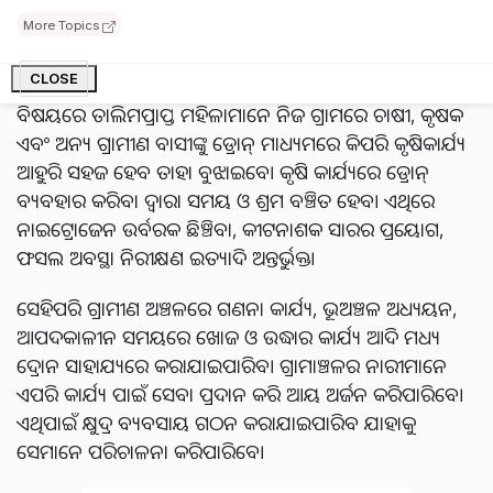
ସେମାନଙ୍କୁ ନିଜ ଗ୍ରାମାଞ୍ଚଳକୁ ଫେରିଯିବାକୁ ପଡ଼ିବ ଏବଂ ଅନ୍ୟ
More Topics
ମହିଳାମାନଙ୍କୁ ଏହି ବିଷୟରେ ଶିଖାଇବାକୁ ପଡ଼ିବ।
CLOSE
ଏହି ଯୋଜନାର
(Drone Didi Yojana)
ଅନ୍ତର୍ଗତ ଡ୍ରୋନ୍ ପ୍ରଯୁକ୍ତି
ବିଷୟରେ ତାଲିମପ୍ରାପ୍ତ ମହିଳାମାନେ ନିଜ ଗ୍ରାମରେ ଚାଷୀ, କୃଷକ
ଏବଂ ଅନ୍ୟ ଗ୍ରାମୀଣ ବାସୀଙ୍କୁ ଡ୍ରୋନ୍ ମାଧ୍ୟମରେ କିପରି କୃଷିକାର୍ଯ୍ୟ
ଆହୁରି ସହଜ ହେବ ତାହା ବୁଝାଇବେ। କୃଷି କାର୍ଯ୍ୟରେ ଡ୍ରୋନ୍
ବ୍ୟବହାର କରିବା ଦ୍ଵାରା ସମୟ ଓ ଶ୍ରମ ବଞ୍ଚିତ ହେବ। ଏଥିରେ
ନାଇଟ୍ରୋଜେନ ଉର୍ବରକ ଛିଞ୍ଚିବା, କୀଟନାଶକ ସାରର ପ୍ରୟୋଗ,
ଫସଲ ଅବସ୍ଥା ନିରୀକ୍ଷଣ ଇତ୍ୟାଦି ଅନ୍ତର୍ଭୁକ୍ତ।
ସେହିପରି ଗ୍ରାମୀଣ ଅଞ୍ଚଳରେ ଗଣନା କାର୍ଯ୍ୟ, ଭୂଅଞ୍ଚଳ ଅଧ୍ୟୟନ,
ଆପଦକାଳୀନ ସମୟରେ ଖୋଜ ଓ ଉଦ୍ଧାର କାର୍ଯ୍ୟ ଆଦି ମଧ୍ୟ
ଦ୍ରୋନ ସାହାଯ୍ୟରେ କରାଯାଇପାରିବ। ଗ୍ରାମାଞ୍ଚଳର ନାରୀମାନେ
ଏପରି କାର୍ଯ୍ୟ ପାଇଁ ସେବା ପ୍ରଦାନ କରି ଆୟ ଅର୍ଜନ କରିପାରିବେ।
ଏଥିପାଇଁ କ୍ଷୁଦ୍ର ବ୍ୟବସାୟ ଗଠନ କରାଯାଇପାରିବ ଯାହାକୁ
ସେମାନେ ପରିଚାଳନା କରିପାରିବେ।