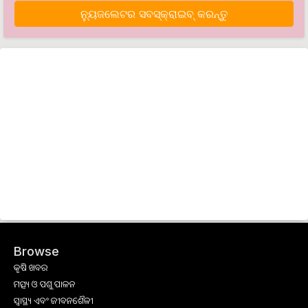
ନ୍ୟୁଜଲେଟର ସବସ୍କ୍ରାଇବ୍‌ କରନ୍ତୁ
Browse
କୃଷି ଖବର
ମତ୍ସ୍ୟ ଓ ପଶୁ ପାଳନ
ସ୍ୱାସ୍ଥ୍ୟ ଏବଂ ଜୀବନଶୈଳୀ