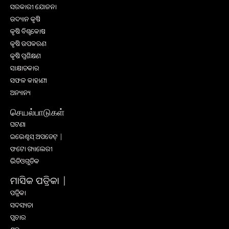
ସରକାରୀ ଯୋଜନା
ଉଦ୍ୟାନ କୃଷି
କୃଷି ବିଶ୍ବକୋଷ
କୃଷି ଉପକରଣ
କୃଷି ପ୍ରଶିକ୍ଷଣ
ସାକ୍ଷାତକାର
ସଫଳ କାହାଣୀ
ଅନ୍ୟାନ୍ୟ
செயல்பாடுகள்
ଘଟଣା
ଇଭେଣ୍ଟସ୍ ଅପଡେଟ୍ |
ଫଟୋ ଗ୍ୟାଲେରୀ
ଭିଡିଓଗୁଡିକ
ମାସିକ ପତ୍ରିକା |
ପତ୍ରିକା
ସଦସ୍ୟତା
ପ୍ରଚାର