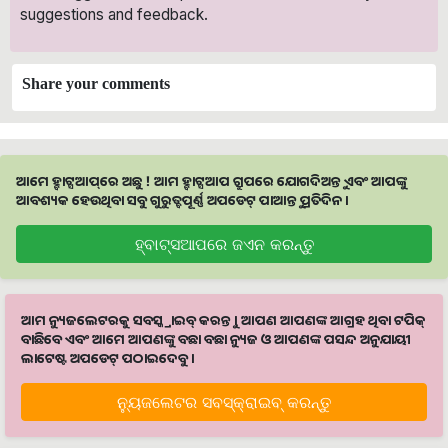
suggestions and feedback.
Share your comments
ଆମେ ହ୍ବାଟ୍ସଆପ୍‌ରେ ଅଛୁ ! ଆମ ହ୍ବାଟ୍ସଆପ ଗ୍ରୁପରେ ଯୋଗଦିଅନ୍ତୁ ଏବଂ ଆପଙ୍କୁ
ଆବଶ୍ୟକ ହେଉଥିବା ସବୁ ଗୁରୁତ୍ବପୂର୍ଣ୍ଣ ଅପଡେଟ୍‌ ପାଆନ୍ତୁ ପ୍ରତିଦିନ ।
ହ୍ବାଟ୍ସଆପରେ ଜଏନ କରନ୍ତୁ
ଆମ ନ୍ୟୁଜଲେଟରକୁ ସବସ୍କ୍ରାଇବ୍ କରନ୍ତୁ । ଆପଣ ଆପଣଙ୍କ ଆଗ୍ରହ ଥିବା ଟପିକ୍‌
ବାଛିବେ ଏବଂ ଆମେ ଆପଣଙ୍କୁ ବଛା ବଛା ନ୍ୟୁଜ ଓ ଆପଣଙ୍କ ପସନ୍ଦ ଅନୁଯାୟୀ
ଲାଟେଷ୍ଟ ଅପଡେଟ୍‌ ପଠାଇଦେବୁ ।
ନ୍ୟୁଜଲେଟର ସବସ୍କ୍ରାଇବ୍‌ କରନ୍ତୁ