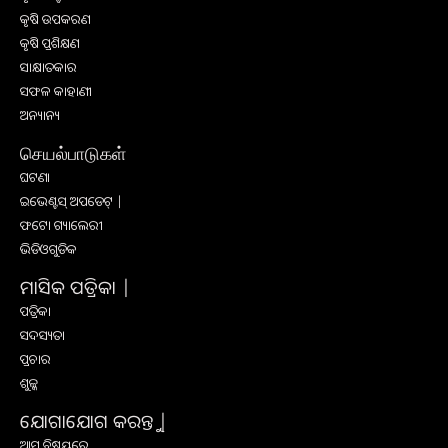
କୃଷି ଉପକରଣ
କୃଷି ପ୍ରଶିକ୍ଷଣ
ସାକ୍ଷାତକାର
ସଫଳ କାହାଣୀ
ଅନ୍ୟାନ୍ୟ
செயல்பாடுகள்
ଘଟଣା
ଇଭେଣ୍ଟସ୍ ଅପଡେଟ୍ |
ଫଟୋ ଗ୍ୟାଲେରୀ
ଭିଡିଓଗୁଡିକ
ମାସିକ ପତ୍ରିକା |
ପତ୍ରିକା
ସଦସ୍ୟତା
ପ୍ରଚାର
ଶୁଳ୍କ
ଯୋଗାଯୋଗ କରନ୍ତୁ |
ଆମ ବିଷୟରେ