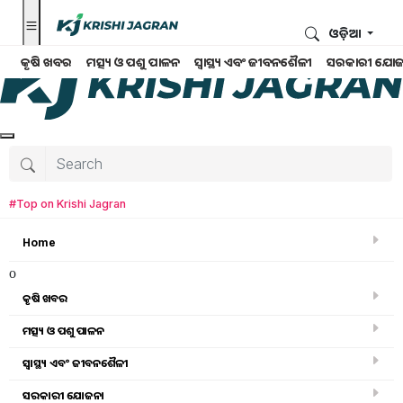
ଓଡ଼ିଆ
କୃଷି ଖବର
ମତ୍ସ୍ୟ ଓ ପଶୁ ପାଳନ
ସ୍ୱାସ୍ଥ୍ୟ ଏବଂ ଜୀବନଶୈଳୀ
ସରକାରୀ ଯୋଜ
#Top on Krishi Jagran
Home
o
କୃଷି ଖବର
ମତ୍ସ୍ୟ ଓ ପଶୁ ପାଳନ
ସ୍ୱାସ୍ଥ୍ୟ ଏବଂ ଜୀବନଶୈଳୀ
ସରକାରୀ ସ୍କିମ
ସରକାରୀ ଯୋଜନା