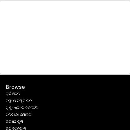
Browse
କୃଷି ଖବର
ମତ୍ସ୍ୟ ଓ ପଶୁ ପାଳନ
ସ୍ୱାସ୍ଥ୍ୟ ଏବଂ ଜୀବନଶୈଳୀ
ସରକାରୀ ଯୋଜନା
ଉଦ୍ୟାନ କୃଷି
କୃଷି ବିଶ୍ବକୋଷ