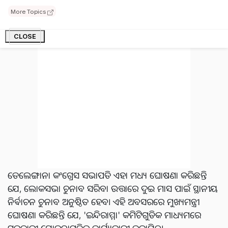
ସେମାନଙ୍କୁ ପ୍ରତି କୁଇଣ୍ଟାଲ ଧାନ ପାଇଁ ୫୦୦ ଟଙ୍କା କମିସନ ଦେବାର
More Topics
ସୂଚନ ମିଳିଛି ।
CLOSE
ତେଲେଙ୍ଗାନା କଂଗ୍ରେସ ସଭାପତି ଏହା ମଧ୍ୟ ଘୋଷଣା କରିଛନ୍ତି
ଯେ, ଲୋକସଭା ଚୁନାବ ସରିବା ଉତ୍ତାରେ ଦୁଇ ମାସ ପାଇଁ ସ୍ଥାନୀୟ
ନିର୍ଵାଚନ ଚୁନାବ ଅନୁଷ୍ଠିତ ହେବ। ଏହି ଅବସରରେ ମୁଖ୍ୟମନ୍ତ୍ରୀ
ଘୋଷଣା କରିଛନ୍ତି ଯେ, 'ଇନ୍ଦିରାମ୍ମା' କମିଟିଗୁଡିକ ମାଧ୍ୟମରେ
ସରକାରୀ ଯୋଜନାଗୁଡ଼ିକୁ କାର୍ଯ୍ୟକାରୀ କରାଯିବ।