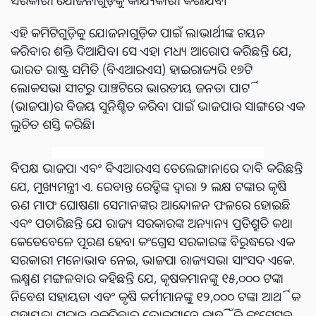
ଏହି କମିଟିଗୁଡ଼ିକୁ ଯୋଜନାଗୁଡ଼ିକ ପାଇଁ ଲାଭାର୍ଥୀଙ୍କ ଚୟନ
କରିବାର ଶକ୍ତି ଦିଆଯିବ। ସେ ଏହା ମଧ୍ୟ ଆରୋପ କରିଛନ୍ତି ଯେ,
ଭାରତ ରାଷ୍ଟ୍ର ସମିତି (ବିଏଆରଏସ) ହାଇରାଜ୍ୟରି ୧୭ଟି
ଲୋକସଭା ସୀଟରୁ ପାଞ୍ଚଟିରେ ଭାରତୀୟ ଜନତା ପାର୍ଟି
(ଭାଜପା)ର ବିଜୟ ସୁନିଶ୍ଚିତ କରିବା ପାଇଁ ଭାଜପାର ସାଙ୍ଗରେ ଏକ
ଲୁଚିତ ଶସ୍ତି କରିଛି।
ବିପକ୍ଷ ଭାଜପା ଏବଂ ବିଏଆରଏସ ତେଲେଙ୍ଗାନାରେ ଦାବି କରିଛନ୍ତି
ଯେ, ମୁଖ୍ୟମନ୍ତ୍ରୀ ଏ. ରେବାନ୍ତ ରେଡ୍ଡିଙ୍କ ଦ୍ୱାରା ୨ ଲକ୍ଷ ଟଙ୍କାର କୃଷି
ଋଣ ମାଫ ଘୋଷଣା ସେମାନଙ୍କର ଆନ୍ଦୋଳନ ଫଳରେ ହୋଇଛି
ଏବଂ ପଚାରିଛନ୍ତି ଯେ ରାଜ୍ୟ ସରକାରଙ୍କ ଅନ୍ୟାନ୍ୟ ପ୍ରତିଶ୍ରୁତି କଥା
କେତେବେଳେ ପୂରଣ ହେବ। କଂଗ୍ରେସ ସରକାରଙ୍କ ବିରୁଦ୍ଧରେ ଏକ
ସରକାରୀ ମନୋଭାବ ନେଇ, ଭାଜପା ରାଜ୍ୟସଭା ସାଂସଦ ଏକେ.
ଲକ୍ଷ୍ମଣ ମଙ୍ଗଳବାର କହିଛନ୍ତି ଯେ, କୃଷକମାନଙ୍କୁ ୧୫,୦୦୦ ଟଙ୍କା
ନିବେଶ ସହାୟତା ଏବଂ କୃଷି କର୍ମୀମାନଙ୍କୁ ୧୨,୦୦୦ ଟଙ୍କା ଆର୍ଥିକ
ସହାୟତା ପ୍ରଦାନ ନକରିବାରୁ ଲୋକମାନେ କାହିଁକି କଂଗ୍ରେସକୁ