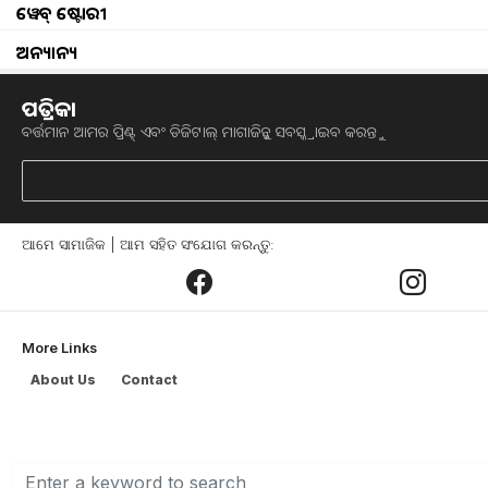
ୱେବ୍ ଷ୍ଟୋରୀ
ଅନ୍ୟାନ୍ୟ
ପତ୍ରିକା
farmer id 
ବର୍ତ୍ତମାନ ଆମର ପ୍ରିଣ୍ଟ୍ ଏବଂ ଡିଜିଟାଲ୍ ମାଗାଜିନ୍କୁ ସବସ୍କ୍ରାଇବ କରନ୍ତୁ
କେନ୍ଦ୍ର ସରକାର ପ୍ରଧାନମନ୍ତ୍ରୀ କିଷାନ ସମ୍
କିଷାନ ପରିଚୟପତ୍ର ପାଇବା ବାଧ୍ୟତାମୂଳକ କରି
ଧ୍ୟାନରେ ରଖି କୃଷି ଏବଂ କୃଷକ କଲ୍ୟାଣ ମନ୍ତ
ଆମେ ସାମାଜିକ | ଆମ ସହିତ ସଂଯୋଗ କରନ୍ତୁ:
ଅଧିକାରୀଙ୍କ ଅନୁଯାୟୀ, “ଏହି ଚାଷୀ ପରିଚୟପ
ଏହା ପ୍ରଧାନମନ୍ତ୍ରୀ-କିଷାନ ପଞ୍ଜିକରଣ ପ୍ରକ୍ର
ଯୋଜନାର ଲାଭ ପାଇବା ସହଜ କରିବ ।” ଏହି ଯ
କରିଥାଏ l
More Links
About Us
Contact
ଏହି ରାଜ୍ୟରେ ଲାଗୁ ହୋଇଛି ନୂତନ ନିୟମ