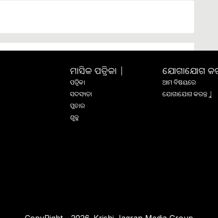
ମାସିକ ପତ୍ରିକା |
ଯୋଗାଯୋଗ କରନ୍
ପତ୍ରିକା
ଆମ ବିଷୟରେ
ସଦସ୍ୟତା
ଯୋଗାଯୋଗ କରନ୍ତୁ |
ପ୍ରଚାର
ଶୁଳ୍କ
CopyRight - 2026. Krishi Jagran Media Group