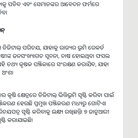
ାକୁ ପଡିବ ଏବଂ ସେମାନଙ୍କର ଆବେଦନ ଫର୍ମରେ
ିବ।
ନ୍
ିଜିଟାଲ୍ ପରିଚୟ, ଯାହାକୁ ରାଜ୍ୟର ଭୂମି ରେକର୍ଡ
ଚାଷୀଙ୍କ ଜନସଂଖ୍ୟାଗତ ସୂଚନା, ଚାଷ ହୋଇଥିବା ଫସଲ
 ଏହି ତଥ୍ୟ କୃଷକ ପଞ୍ଜିକାରେ ସଂରକ୍ଷଣ କରାଯିବ, ଯାହା
କ ଅଂଶ।
ୃଷି କ୍ଷେତ୍ରରେ ଡିଜିଟାଲ୍ ଭିତ୍ତିଭୂମି ସୃଷ୍ଟି କରିବା ପାଇଁ
ପଞ୍ଜିକରଣ ହେଉଛି ପ୍ରମୁଖ ପଞ୍ଜିକରଣ ମଧ୍ୟରୁ ଗୋଟିଏ।
ଚୟପତ୍ର ସୃଷ୍ଟି କରିବାକୁ ଲକ୍ଷ୍ୟ ରଖିଛନ୍ତି। ୭ ଜାନୁଆରୀ
ଷ୍ଟି କରାଯାଇଛି।