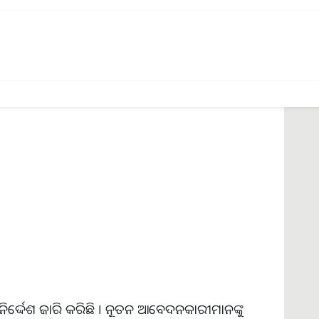
କ ପାଇଁ କିଷାନ ପରିଚୟପତ୍ର ବାଧ୍ୟତାମୂଳକ
ୟରେ ଲାଗୁ ହୋଇଛି - ଆନ୍ଧ୍ରପ୍ରଦେଶ, ଆସାମ, ବିହାର,
, ଓଡ଼ିଶା, ରାଜସ୍ଥାନ ଏବଂ ଉତ୍ତର ପ୍ରଦେଶ। ଏହି
ନ୍ତ୍ରୀ-କିଷାନ ହିତାଧିକାରୀ ଅଛନ୍ତି। ପରେ ଅନ୍ୟ
 ନିର୍ଦ୍ଦେଶ ଜାରି କରିଛି । ନୂତନ ଆବେଦନକାରୀମାନଙ୍କୁ