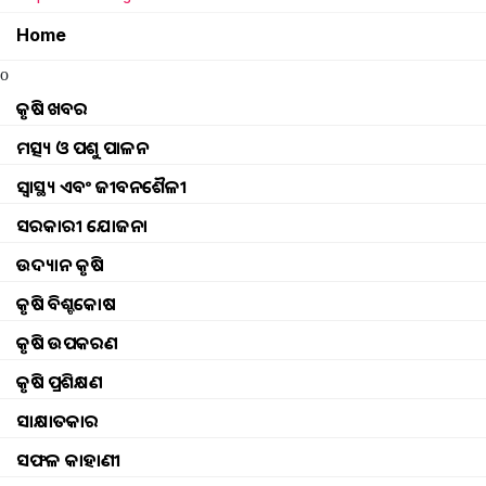
Home
o
କୃଷି ଖବର
ମତ୍ସ୍ୟ ଓ ପଶୁ ପାଳନ
ସ୍ୱାସ୍ଥ୍ୟ ଏବଂ ଜୀବନଶୈଳୀ
ସରକାରୀ ଯୋଜନା
ଉଦ୍ୟାନ କୃଷି
କୃଷି ବିଶ୍ବକୋଷ
କୃଷି ଉପକରଣ
କୃଷି ପ୍ରଶିକ୍ଷଣ
ସାକ୍ଷାତକାର
ସଫଳ କାହାଣୀ