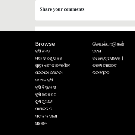
Share your comments
செயல்பாடுகள்
Browse
କୃଷି ଖବର
ଘଟଣା
ମତ୍ସ୍ୟ ଓ ପଶୁ ପାଳନ
ଇଭେଣ୍ଟସ୍ ଅପଡେଟ୍ |
ସ୍ୱାସ୍ଥ୍ୟ ଏବଂ ଜୀବନଶୈଳୀ
ଫଟୋ ଗ୍ୟାଲେରୀ
ସରକାରୀ ଯୋଜନା
ଭିଡିଓଗୁଡିକ
ଉଦ୍ୟାନ କୃଷି
କୃଷି ବିଶ୍ବକୋଷ
କୃଷି ଉପକରଣ
କୃଷି ପ୍ରଶିକ୍ଷଣ
ସାକ୍ଷାତକାର
ସଫଳ କାହାଣୀ
ଅନ୍ୟାନ୍ୟ