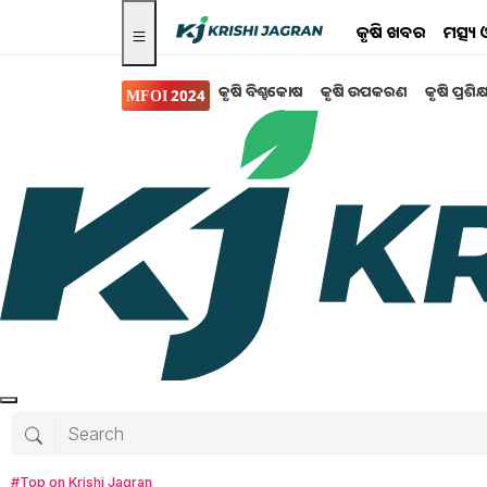
କୃଷି ଖବର
ମତ୍ସ୍
କୃଷି ବିଶ୍ବକୋଷ
କୃଷି ଉପକରଣ
କୃଷି ପ୍ରଶିକ
MFOI 2024
ସରକାରୀ ସ୍କିମ
PM-Kisan: କୃଷି କାର୍ଡ ଅନ
କୃଷି ମନ୍ତ୍ରଣାଳୟ ଏହି ୧୦ଟି ରାଜ୍ୟକୁ ଏଥିପାଇଁ ନିର୍
ପଞ୍ଜିକରଣରେ ପଞ୍ଜୀକରଣ କରିବାକୁ ପଡିବ ଏବଂ ସେ
ଦେବାକୁ ପଡିବ।
Tanushree Mahapatra
Friday, 10 Janu
#Top on Krishi Jagran