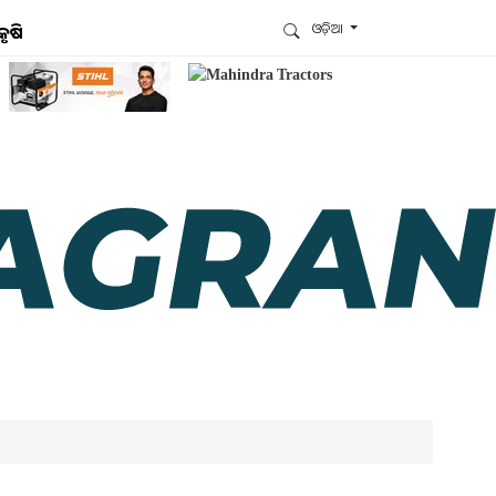
ଓଡ଼ିଆ
କୃଷି
ଆମେ ହ୍ବାଟ୍ସଆପ୍‌ରେ ଅଛୁ ! ଆମ ହ୍ବାଟ୍ସଆପ ଗ୍ରୁପରେ
ଯୋଗଦିଅନ୍ତୁ ଏବଂ ଆପଙ୍କୁ ଆବଶ୍ୟକ ହେଉଥିବା ସବୁ
ଗୁରୁତ୍ବପୂର୍ଣ୍ଣ ଅପଡେଟ୍‌ ପାଆନ୍ତୁ ପ୍ରତିଦିନ ।
ହ୍ବାଟ୍ସଆପରେ ଜଏନ କରନ୍ତୁ
ଆମ ନ୍ୟୁଜଲେଟରକୁ ସବସ୍କ୍ରାଇବ୍ କରନ୍ତୁ । ଆପଣ ଆପଣଙ୍କ
ଆଗ୍ରହ ଥିବା ଟପିକ୍‌ ବାଛିବେ ଏବଂ ଆମେ ଆପଣଙ୍କୁ ବଛା ବଛା
ନ୍ୟୁଜ ଓ ଆପଣଙ୍କ ପସନ୍ଦ ଅନୁଯାୟୀ ଲାଟେଷ୍ଟ ଅପଡେଟ୍‌
ପଠାଇଦେବୁ ।