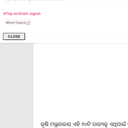
ଜାନୁଆରୀ ୧, ୨୦୨୫ ରୁ ନୂତନ ଆବେଦନକାରୀଙ୍
କରାଯାଇଛି। ଏହି ନିୟମ ବର୍ତ୍ତମାନ ୧୦ଟି ରାଜ୍
#Top on Krishi Jagran
ଛତିଶଗଡ଼, ଗୁଜରାଟ, ମଧ୍ୟପ୍ରଦେଶ, ମହାରାଷ୍ଟ୍ର
ରାଜ୍ୟଗୁଡ଼ିକରେ ଦେଶର ୮୪% ରୁ ଅଧିକ ପ୍ରଧାନମ
More Topics
ରାଜ୍ୟରେ ଏହା କାର୍ଯ୍ୟକାରୀ ହେବ।
CLOSE
କୃଷି ମନ୍ତ୍ରଣାଳୟ ଏହି ୧୦ଟି ରାଜ୍ୟକୁ ଏଥିପାଇଁ