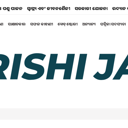
ୟ ଓ ପଶୁ ପାଳନ
ସ୍ୱାସ୍ଥ୍ୟ ଏବଂ ଜୀବନଶୈଳୀ
ସରକାରୀ ଯୋଜନା
ଉଦ୍ୟାନ 
୍ଷଣ
ସାକ୍ଷାତକାର
ସଫଳ କାହାଣୀ
ୱେବ୍ ଷ୍ଟୋରୀ
ଅନ୍ୟାନ୍ୟ
ପତ୍ରିକା ସଦସ୍ୟତା
ିବାର୍ଯ୍ୟ !
ଦ୍ଦେଶ ଜାରି କରିଛି । ନୂତନ ଆବେଦନକାରୀମାନଙ୍କୁ ଏବେ କୃଷକ
ମାନଙ୍କର ଆବେଦନ ଫର୍ମରେ ସେମାନଙ୍କର କୃଷକ ପରିଚୟପତ୍ର
ary 2025 10:31 AM