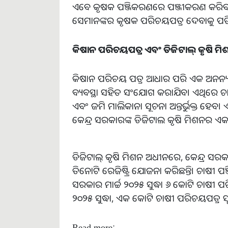
ଏବେ କୃଷକ ପଞ୍ଜିକରଣରେ ପଞ୍ଜୀକରଣ କରିବ
ସେମାନଙ୍କର କୃଷକ ପରିଚୟପତ୍ର ଦେବାକୁ ପଡ
କିଷାନ ପରିଚୟପତ୍ର ଏବଂ ଡିଜିଟାଲ୍ କୃଷି ମିଶ
କିଷାନ ପରିଚୟ ପତ୍ର ଆଧାର ପରି ଏକ ଅନନ୍ୟ ଡ
ବ୍ୟବସ୍ଥା ସହିତ ସଂଯୋଗ କରାଯିବ। ଏଥିରେ 
ଏବଂ ଜମି ମାଲିକାନା ସୂଚନା ଅନ୍ତର୍ଭୁକ୍ତ ହେବ।
କେନ୍ଦ୍ର ସରକାରଙ୍କ ଡିଜିଟାଲ କୃଷି ମିଶନର ଏ
ଡିଜିଟାଲ୍ କୃଷି ମିଶନ ଅଧୀନରେ, କେନ୍ଦ୍ର ସରକାର କ
ତିନୋଟି ରେଜିଷ୍ଟ୍ରି ଯୋଜନା କରିଛନ୍ତି। ଚାଷୀ 
ସରକାର ମାର୍ଚ୍ଚ ୨୦୨୫ ସୁଦ୍ଧା ୬ କୋଟି ଚାଷୀ ପରି
୨୦୨୫ ସୁଦ୍ଧା, ଏକ କୋଟି ଚାଷୀ ପରିଚୟପତ୍ର ସୃ
Read more: