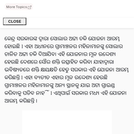
ନିଜ ଘର ପାଇଁ ଗହମ ପେଷିବା ସହିତ ଅନ୍ୟ ଲୋକଙ୍କର ବି ଗହମ
More Topics
ପେଶିପାରିବେ ଯାହା ତାଙ୍କୁ ରୋଜଗାର ପ୍ରଦାନ କରିବ l
CLOSE
ସୋଲାର ଅଟ୍ଟା ଚକି ଯୋଜନା କ’ଣ ?
କେନ୍ଦ୍ର ସରକାରଙ୍କ ଦ୍ୱାରା ସୋଲାର ଅଟ୍ଟା ଚକି ଯୋଜନା ଆରମ୍ଭ
ହୋଇଛି l ଏହା ଅଧୀନରେ ଗ୍ରାମାଞ୍ଚଳର ମହିଳାମାନଙ୍କୁ ସୋଲାର
ଚାଳିତ ଅଟ୍ଟା ଚକି ଦିଆଯିବ। ଏହି ଯୋଜନାର ମୂଳ ଉଦ୍ଦେଶ୍ୟ
ହେଉଛି ଦେଶରେ ସୌର ଶକ୍ତି ଉତ୍ସାହିତ କରିବା ଯାହାଦ୍ୱାରା
ଭବିଷ୍ୟତରେ ଶକ୍ତି କ୍ଷୟକ୍ଷତି ହେତୁ ସରକାର ଏହି ଯୋଜନା ଆରମ୍ଭ
କରିଛନ୍ତି l ଏହା ବ୍ୟତୀତ ଏହାର ମୂଳ ଉଦ୍ଦେଶ୍ୟ ହେଉଛି
ଗ୍ରାମାଞ୍ଚଳର ମହିଳାମାନଙ୍କୁ ଅନ୍ୟ ସ୍ଥାନକୁ ଯାଇ ଅଟା ଗ୍ରାଇଣ୍ଡ
କରିବାକୁ ପଡିବ ନାହିଁ l ଏଥିପାଇଁ ସରକାର ମଧ୍ୟ ଏହି ଯୋଜନା
ଆରମ୍ଭ କରିଛନ୍ତି ।