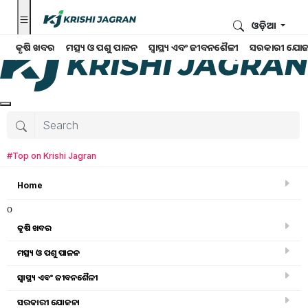
ଓଡ଼ିଆ
କୃଷି ଖବର
ମତ୍ସ୍ୟ ଓ ପଶୁ ପାଳନ
ସ୍ୱାସ୍ଥ୍ୟ ଏବଂ ଜୀବନଶୈଳୀ
ସରକାରୀ ଯୋଜ
#Top on Krishi Jagran
Home
o
କୃଷି ଖବର
ମତ୍ସ୍ୟ ଓ ପଶୁ ପାଳନ
ସ୍ୱାସ୍ଥ୍ୟ ଏବଂ ଜୀବନଶୈଳୀ
ସରକାରୀ ସ୍କିମ
ସରକାରୀ ଯୋଜନା