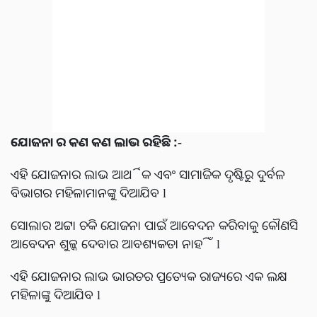
ଯୋଜନା ର କଣ କଣ ଲାଭ ରହିଛି :-
ଏହି ଯୋଜନାର ଲାଭ ଆର୍ଥିକ ଏବଂ ସାମାଜିକ ଦୃଷ୍ଟିରୁ ଦୁର୍ବଳ
ବିଭାଗର ମହିଳାମାନଙ୍କୁ ଦିଆଯିବ l
ସୋଲାର ଅଟ୍ଟା ଚକି ଯୋଜନା ପାଇଁ ଆବେଦନ କରିବାକୁ କୌଣସି
ଆବେଦନ ଶୁଳ୍କ ଦେବାର ଆବଶ୍ୟକତା ନାହିଁ l
ଏହି ଯୋଜନାର ଲାଭ ଭାରତର ପ୍ରତ୍ୟେକ ରାଜ୍ୟରେ ଏକ ଲକ୍ଷ
ମହିଳାଙ୍କୁ ଦିଆଯିବ l