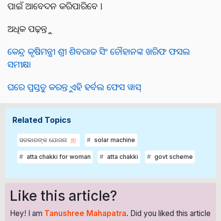
ପାଇଁ ଆବେଦନ କରିପାରିବେ l
ଅଧିକ ପଢ଼ନ୍ତୁ
କେନ୍ଦ୍ର କୃଷିମନ୍ତ୍ରୀ ଶ୍ରୀ ଶିବରାଜ ସିଂ ଚୌହାନଙ୍କ ଖରିଫ ଫସଲ
ସମୀକ୍ଷା
ଘରେ ପ୍ରସ୍ତୁତ କରନ୍ତୁ ଏହି ହର୍ବଲ ଫେସ ୱାସ୍
Related Topics
ସରକାରଙ୍କ ଯୋଜନା
solar machine
atta chakki for woman
atta chakki
govt scheme
Like this article?
Hey! I am
Tanushree Mahapatra
. Did you liked this article