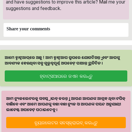
and have suggestions to improve this article?
Mail
me your
suggestions and feedback.
Share your comments
ଆମେ ହ୍ବାଟ୍ସଆପ୍‌ରେ ଅଛୁ ! ଆମ ହ୍ବାଟ୍ସଆପ ଗ୍ରୁପରେ ଯୋଗଦିଅନ୍ତୁ ଏବଂ ଆପଙ୍କୁ
ଆବଶ୍ୟକ ହେଉଥିବା ସବୁ ଗୁରୁତ୍ବପୂର୍ଣ୍ଣ ଅପଡେଟ୍‌ ପାଆନ୍ତୁ ପ୍ରତିଦିନ ।
ହ୍ବାଟ୍ସଆପରେ ଜଏନ କରନ୍ତୁ
ଆମ ନ୍ୟୁଜଲେଟରକୁ ସବସ୍କ୍ରାଇବ୍ କରନ୍ତୁ । ଆପଣ ଆପଣଙ୍କ ଆଗ୍ରହ ଥିବା ଟପିକ୍‌
ବାଛିବେ ଏବଂ ଆମେ ଆପଣଙ୍କୁ ବଛା ବଛା ନ୍ୟୁଜ ଓ ଆପଣଙ୍କ ପସନ୍ଦ ଅନୁଯାୟୀ
ଲାଟେଷ୍ଟ ଅପଡେଟ୍‌ ପଠାଇଦେବୁ ।
ନ୍ୟୁଜଲେଟର ସବସ୍କ୍ରାଇବ୍‌ କରନ୍ତୁ