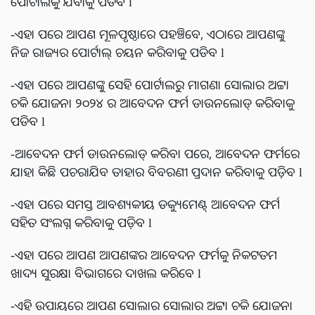
ପୋର୍ଟାଲକୁ ଯିବାକୁ ପଡିବ l
-ଏହା ପରେ ଆପଣ ମୂଳପୃଷ୍ଠାରେ ପହଞ୍ଚିବେ, ଏଠାରେ ଆପଣଙ୍କୁ
ନିଜ ରାଜ୍ୟର ପୋର୍ଟାଲ୍ ଚୟନ କରିବାକୁ ପଡିବ l
-ଏହା ପରେ ଆପଣଙ୍କୁ ସେହି ପୋର୍ଟାଲରୁ ମାଗଣା ସୋଲାର ଅଟ୍ଟା
ଚକି ଯୋଜନା ୨୦୨୪ ର ଆବେଦନ ଫର୍ମ ଡାଉନଲୋଡ୍ କରିବାକୁ
ପଡିବ l
-ଆବେଦନ ଫର୍ମ ଡାଉନଲୋଡ୍ କରିବା ପରେ, ଆବେଦନ ଫର୍ମରେ
ଯାହା କିଛି ପଚରାଯିବ ତାହାର ବିବରଣୀ ପ୍ରଦାନ କରିବାକୁ ପଡ଼ିବ l
-ଏହା ପରେ ସମସ୍ତ ଆବଶ୍ୟକୀୟ ଡକ୍ୟୁମେଣ୍ଟ୍ ଆବେଦନ ଫର୍ମ
ସହିତ ସଂଲଗ୍ନ କରିବାକୁ ପଡ଼ିବ l
-ଏହା ପରେ ଆପଣ ଆପଣଙ୍କର ଆବେଦନ ଫର୍ମକୁ ନିକଟତମ
ଖାଦ୍ୟ ସୁରକ୍ଷା ବିଭାଗରେ ଦାଖଲ କରିବେ l
-ଏହି ଉପାୟରେ ଆପଣ ସୋଲାର ସୋଲାର ଅଟ୍ଟା ଚକି ଯୋଜନା