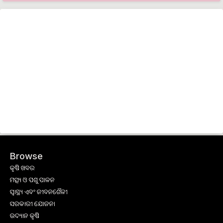
Browse
କୃଷି ଖବର
ମତ୍ସ୍ୟ ଓ ପଶୁ ପାଳନ
ସ୍ୱାସ୍ଥ୍ୟ ଏବଂ ଜୀବନଶୈଳୀ
ସରକାରୀ ଯୋଜନା
ଉଦ୍ୟାନ କୃଷି