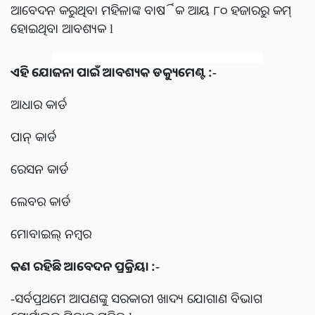
ଆବେଦନ କରୁଥିବା ମହିଳାଙ୍କ ବାର୍ଷିକ ଆୟ ୮୦ ହଜାରରୁ କମ୍
ହୋଇଥିବା ଆବଶ୍ୟକ l
ଏହି ଯୋଜନା ପାଇଁ ଆବଶ୍ୟକ ଡକ୍ୟୁମେଣ୍ଟ :-
ଆଧାର କାର୍ଡ
ପାନ୍ କାର୍ଡ
ରେସନ କାର୍ଡ
ଲେବର କାର୍ଡ
ମୋବାଇଲ୍ ନମ୍ବର
କଣ ରହିଛି ଆବେଦନ ପ୍ରକ୍ରିୟା :-
-ସର୍ବପ୍ରଥମେ ଆପଣଙ୍କୁ ସରକାରୀ ଖାଦ୍ୟ ଯୋଗାଣ ବିଭାଗ