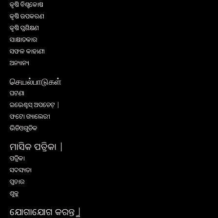
କୃଷି ବିଶ୍ବକୋଷ
କୃଷି ଉପକରଣ
କୃଷି ପ୍ରଶିକ୍ଷଣ
ସାକ୍ଷାତକାର
ସଫଳ କାହାଣୀ
ଅନ୍ୟାନ୍ୟ
செயல்பாடுகள்
ଘଟଣା
ଇଭେଣ୍ଟସ୍ ଅପଡେଟ୍ |
ଫଟୋ ଗ୍ୟାଲେରୀ
ଭିଡିଓଗୁଡିକ
ମାସିକ ପତ୍ରିକା |
ପତ୍ରିକା
ସଦସ୍ୟତା
ପ୍ରଚାର
ଶୁଳ୍କ
ଯୋଗାଯୋଗ କରନ୍ତୁ |