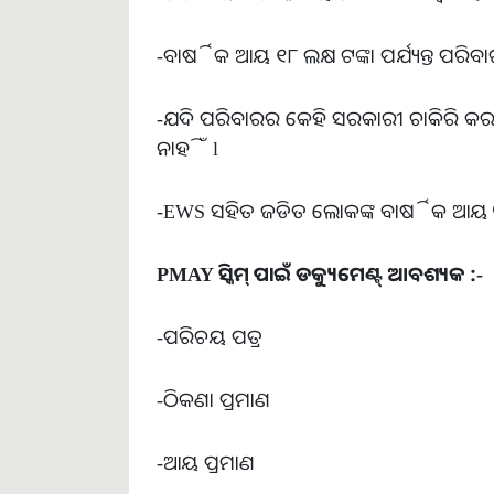
-ବାର୍ଷିକ ଆୟ ୧୮ ଲକ୍ଷ ଟଙ୍କା ପର୍ଯ୍ୟନ୍ତ ପରିବ
-ଯଦି ପରିବାରର କେହି ସରକାରୀ ଚାକିରି କର
ନାହିଁ l
-EWS ସହିତ ଜଡିତ ଲୋକଙ୍କ ବାର୍ଷିକ ଆୟ ୩ 
PMAY ସ୍କିମ୍ ପାଇଁ ଡକ୍ୟୁମେଣ୍ଟ୍ ଆବଶ୍ୟକ :-
-ପରିଚୟ ପତ୍ର
-ଠିକଣା ପ୍ରମାଣ
-ଆୟ ପ୍ରମାଣ