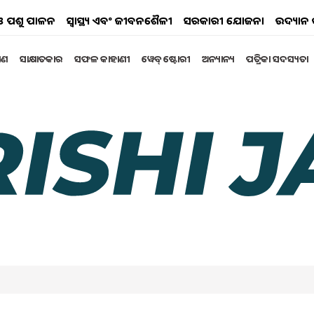
ୟ ଓ ପଶୁ ପାଳନ
ସ୍ୱାସ୍ଥ୍ୟ ଏବଂ ଜୀବନଶୈଳୀ
ସରକାରୀ ଯୋଜନା
ଉଦ୍ୟାନ 
୍ଷଣ
ସାକ୍ଷାତକାର
ସଫଳ କାହାଣୀ
ୱେବ୍ ଷ୍ଟୋରୀ
ଅନ୍ୟାନ୍ୟ
ପତ୍ରିକା ସଦସ୍ୟତା
 Yojana: ୩ କୋଟି ଘରକୁ
ୟତା ପ୍ରଦାନ କରିବେ କେନ୍ଦ୍ର ସରକାର । କେନ୍ଦ୍ର କ୍ୟାବିନେଟ ଏ
ne 2024 11:47 AM