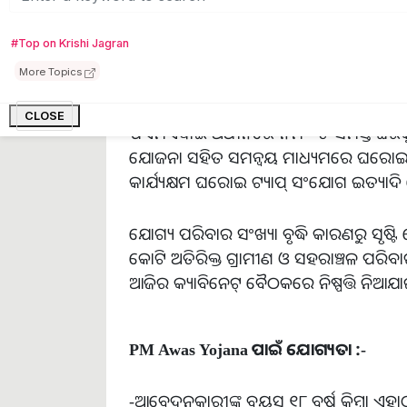
#Top on Krishi Jagran
More Topics
CLOSE
ପିଏମଏୱାଇ ଅଧୀନରେ ନିର୍ମିତ ସମସ୍ତ ଘରକୁ କ
ଯୋଜନା ସହିତ ସମନ୍ୱୟ ମାଧ୍ୟମରେ ଘରୋଇ ଶ
କାର୍ଯ୍ୟକ୍ଷମ ଘରୋଇ ଟ୍ୟାପ୍ ସଂଯୋଗ ଇତ୍ୟା
ଯୋଗ୍ୟ ପରିବାର ସଂଖ୍ୟା ବୃଦ୍ଧି କାରଣରୁ ସୃଷ
କୋଟି ଅତିରିକ୍ତ ଗ୍ରାମୀଣ ଓ ସହରାଞ୍ଚଳ ପରିବା
ଆଜିର କ୍ୟାବିନେଟ୍ ବୈଠକରେ ନିଷ୍ପତ୍ତି ନିଆଯା
PM Awas Yojana ପାଇଁ ଯୋଗ୍ୟତା :-
-ଆବେଦନକାରୀଙ୍କ ବୟସ ୧୮ ବର୍ଷ କିମ୍ବା ଏହା