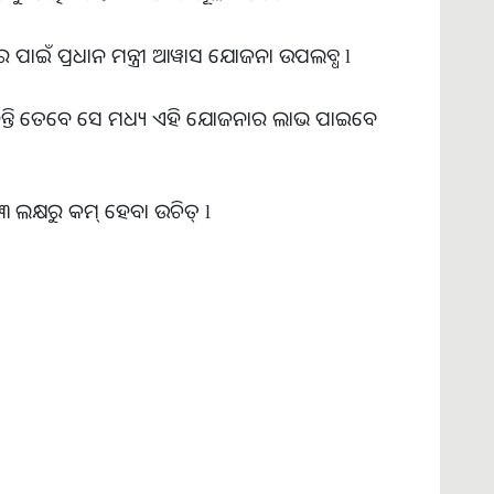
ାର ପାଇଁ ପ୍ରଧାନ ମନ୍ତ୍ରୀ ଆୱାସ ଯୋଜନା ଉପଲବ୍ଧ l
ନ୍ତି ତେବେ ସେ ମଧ୍ୟ ଏହି ଯୋଜନାର ଲାଭ ପାଇବେ
ଲକ୍ଷରୁ କମ୍ ହେବା ଉଚିତ୍ l