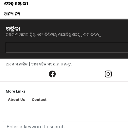
ୱେବ୍ ଷ୍ଟୋରୀ
ପ୍ରଧାନମନ୍ତ୍ରୀ ଆବାସ ଯୋଜନା (ପିଏମଏୱାଇ) 
ଅନ୍ୟାନ୍ୟ
ପାଇଁ ସହାୟତା ପ୍ରଦାନ କରିବେ ସରକାର l ପ୍
କୋଟି ଗ୍ରାମୀଣ ଓ ସହରାଞ୍ଚଳ ଗୃହ ନିର୍ମାଣ ପା
ପତ୍ରିକା
କେନ୍ଦ୍ର କ୍ୟାବିନେଟ ଏ ସଂକ୍ରାନ୍ତ ପ୍ରସ୍ତାବକୁ ଅନ
ବର୍ତ୍ତମାନ ଆମର ପ୍ରିଣ୍ଟ୍ ଏବଂ ଡିଜିଟାଲ୍ ମାଗାଜିନ୍କୁ ସବସ୍କ୍ରାଇବ କରନ୍ତୁ
ଯୋଗ୍ୟ ଗ୍ରାମୀଣ ଓ ସହରାଞ୍ଚଳ ପରିବାରକୁ ମୌଳ
କରିବା ଲାଗି ଭାରତ ସରକାର ୨୦୧୫-୧୬ରୁ ପ୍ରଧାନ
ଆମେ ସାମାଜିକ | ଆମ ସହିତ ସଂଯୋଗ କରନ୍ତୁ:
ପିଏମଏୱାଇ ଅଧୀନରେ, ଗତ ୧୦ ବର୍ଷ ମଧ୍ୟର
ପାଇଁ ମୋଟ ୪ କୋଟି ୨୧ ଲକ୍ଷ ଘର ସମ୍ପୂର୍ଣ୍ଣ ହ
More Links
About Us
Contact