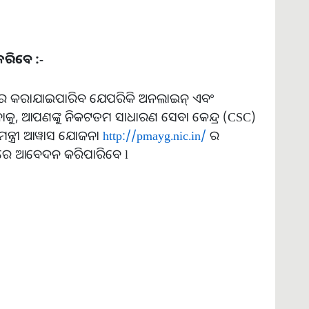
ରିବେ :-
ରେ କରାଯାଇପାରିବ ଯେପରିକି ଅନଲାଇନ୍ ଏବଂ
 ଆପଣଙ୍କୁ ନିକଟତମ ସାଧାରଣ ସେବା କେନ୍ଦ୍ର (CSC)
 ମନ୍ତ୍ରୀ ଆୱାସ ଯୋଜନା
http://pmayg.nic.in/
ର
ନରେ ଆବେଦନ କରିପାରିବେ l