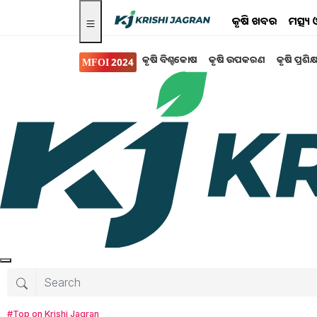
କୃଷି ଖବର
ମତ୍ସ୍
କୃଷି ବିଶ୍ବକୋଷ
କୃଷି ଉପକରଣ
କୃଷି ପ୍ରଶିକ
MFOI 2024
ସରକାରୀ ସ୍କିମ
Pradhan Mantri Awas
ମିଳିଲା ଅନୁମୋଦନ
୩ କୋଟି ଗ୍ରାମୀଣ ଓ ସହରାଞ୍ଚଳ ଗୃହ ନିର୍ମାଣ ପାଇଁ ସହା
ସଂକ୍ରାନ୍ତ ପ୍ରସ୍ତାବକୁ ଅନୁମୋଦନ କରିଛି।
Tanushree Mahapatra
Tuesday, 11 Ju
#Top on Krishi Jagran