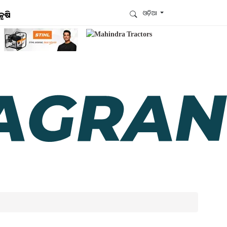
ଓଡ଼ିଆ
କୃଷି
ଆମେ ହ୍ବାଟ୍ସଆପ୍‌ରେ ଅଛୁ ! ଆମ ହ୍ବାଟ୍ସଆପ ଗ୍ରୁପରେ
ଯୋଗଦିଅନ୍ତୁ ଏବଂ ଆପଙ୍କୁ ଆବଶ୍ୟକ ହେଉଥିବା ସବୁ
ଗୁରୁତ୍ବପୂର୍ଣ୍ଣ ଅପଡେଟ୍‌ ପାଆନ୍ତୁ ପ୍ରତିଦିନ ।
ହ୍ବାଟ୍ସଆପରେ ଜଏନ କରନ୍ତୁ
ଆମ ନ୍ୟୁଜଲେଟରକୁ ସବସ୍କ୍ରାଇବ୍ କରନ୍ତୁ । ଆପଣ ଆପଣଙ୍କ
ଆଗ୍ରହ ଥିବା ଟପିକ୍‌ ବାଛିବେ ଏବଂ ଆମେ ଆପଣଙ୍କୁ ବଛା ବଛା
ନ୍ୟୁଜ ଓ ଆପଣଙ୍କ ପସନ୍ଦ ଅନୁଯାୟୀ ଲାଟେଷ୍ଟ ଅପଡେଟ୍‌
ପଠାଇଦେବୁ ।