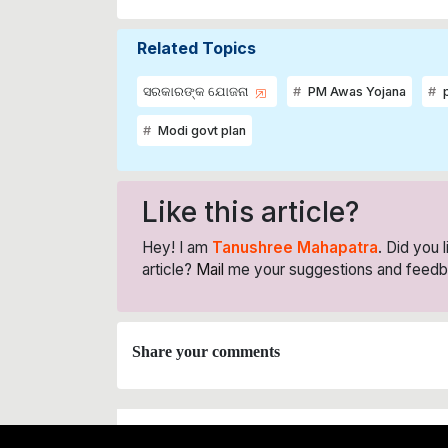
Related Topics
ସରକାରଙ୍କ ଯୋଜନା
PM Awas Yojana
p
Modi govt plan
Like this article?
Hey! I am
Tanushree Mahapatra
. Did you 
article?
Mail
me your suggestions and feedb
Share your comments