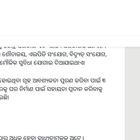
େନ୍ଦ୍ର ସରକାର ଏବଂ ରାଜ୍ୟ ସରକାରଙ୍କ ଅନ୍ୟାନ୍ୟ
ୌଚାଳୟ, ଏଲପିଜି ସଂଯୋଗ, ବିଦ୍ୟୁତ୍‌ ସଂଯୋଗ,
ଦି ମୌଳିକ ସୁବିଧା ଯୋଗାଇ ଦିଆଯାଇଥାଏ।
୍ଟି ହୋଇଥିବା ଗୃହ ଆବଶ୍ୟକତା ପୂରଣ କରିବା ପାଇଁ ୩
ରକୁ ଘର ନିର୍ମାଣ ପାଇଁ ସହାୟତା ପ୍ରଦାନ କରିବାକୁ
ଇଛି।
ଠାରୁ ଅଧିକ ହେବା ବାଧ୍ୟତାମୂଳକ ଅଟେ l