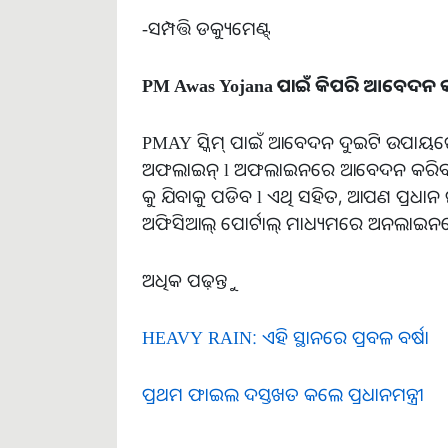
-ସମ୍ପତ୍ତି ଡକ୍ୟୁମେଣ୍ଟ୍
PM Awas Yojana ପାଇଁ କିପରି ଆବେଦନ କ
PMAY ସ୍କିମ୍ ପାଇଁ ଆବେଦନ ଦୁଇଟି ଉପାୟ
ଅଫଲାଇନ୍ l ଅଫଲାଇନରେ ଆବେଦନ କରିବାକୁ,
କୁ ଯିବାକୁ ପଡିବ l ଏଥି ସହିତ, ଆପଣ ପ୍ରଧାନ
ଅଫିସିଆଲ୍ ପୋର୍ଟାଲ୍ ମାଧ୍ୟମରେ ଅନଲାଇ
ଅଧିକ ପଢ଼ନ୍ତୁ
HEAVY RAIN: ଏହି ସ୍ଥାନରେ ପ୍ରବଳ ବର୍ଷା
ପ୍ରଥମ ଫାଇଲ ଦସ୍ତଖତ କଲେ ପ୍ରଧାନମନ୍ତ୍ରୀ