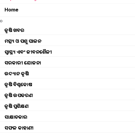
Home
o
କୃଷି ଖବର
ମତ୍ସ୍ୟ ଓ ପଶୁ ପାଳନ
ସ୍ୱାସ୍ଥ୍ୟ ଏବଂ ଜୀବନଶୈଳୀ
ସରକାରୀ ଯୋଜନା
ଉଦ୍ୟାନ କୃଷି
କୃଷି ବିଶ୍ବକୋଷ
କୃଷି ଉପକରଣ
କୃଷି ପ୍ରଶିକ୍ଷଣ
ସାକ୍ଷାତକାର
ସଫଳ କାହାଣୀ
Government to provide assistance to c