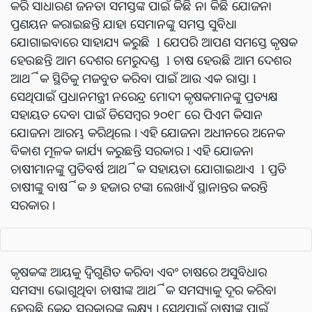
କରି ସାଧାରଣ ଜନତା ସମସ୍ତଙ୍କ ପାଇଁ କିଛି ନା କିଛି ଯୋଜନା
ପ୍ରଣୟନ କରାଇଛନ୍ତି ଯାହା ସେମାନଙ୍କୁ ସମସ୍ତ ସୁବିଧା
ଯୋଗାଇବାରେ ସାହାଯ୍ୟ କରୁଛି l ଯେପରି ଆପଣ ସମସ୍ତେ କୃଷକ
ହେଉଛନ୍ତି ଆମ ଦେଶର ମେରୁଦଣ୍ଡ l ଚାଷ ହେଉଛି ଆମ ଦେଶର
ଆର୍ଥିକ ସ୍ଥିତିକୁ ମଜବୁତ କରିବା ପାଇଁ ଆଉ ଏକ ରାସ୍ତା l
ସେଥିପାଇଁ ପ୍ରଧାନମନ୍ତ୍ରୀ ନରେନ୍ଦ୍ର ମୋଦୀ କୃଷକମାନଙ୍କୁ ପ୍ରତ୍ୟକ୍ଷ
ସହାୟତ ଦେବା ପାଇଁ ଡିସେମ୍ବର ୨୦୧୮ ରେ ପିଏମ କିସାନ
ଯୋଜନା ଆରମ୍ଭ କରିଥିଲେ । ଏହି ଯୋଜନା ଅଧୀନରେ ଅନେକ
ବିକାଶ ମୂଳକ କାର୍ଯ୍ୟ କରୁଛନ୍ତି ସରକାର l ଏହି ଯୋଜନା
ଚାଷୀମାନଙ୍କୁ ପ୍ରତିବର୍ଷ ଆର୍ଥିକ ସହାୟତା ଯୋଗାଇଥାଏ l ପ୍ରତି
ଚାଷୀଙ୍କୁ ବାର୍ଷିକ ୬ ହଜାର ଟଙ୍କା ଲେଖାଏଁ ସ୍ଥାନାନ୍ତର କରନ୍ତି
ସରକାର ।
କୃଷକଙ୍କ ଆୟକୁ ଦ୍ୱିଗୁଣିତ କରିବା ଏବଂ ଚାଷରେ ଅସୁବିଧାର
ସମସ୍ୟା ଭୋଗୁଥିବା ଚାଷୀଙ୍କ ଆର୍ଥିକ ସମସ୍ୟାକୁ ଦୂର କରିବା
ହେଉଛି କେନ୍ଦ୍ର ସରକାରଙ୍କ ଲକ୍ଷ୍ୟ । ସେଥିପାଇଁ ଚାଷୀଙ୍କ ପାଇଁ