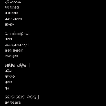
କୃଷି ଉପକରଣ
କୃଷି ପ୍ରଶିକ୍ଷଣ
ସାକ୍ଷାତକାର
ସଫଳ କାହାଣୀ
ଅନ୍ୟାନ୍ୟ
செயல்பாடுகள்
ଘଟଣା
ଇଭେଣ୍ଟସ୍ ଅପଡେଟ୍ |
ଫଟୋ ଗ୍ୟାଲେରୀ
ଭିଡିଓଗୁଡିକ
ମାସିକ ପତ୍ରିକା |
ପତ୍ରିକା
ସଦସ୍ୟତା
ପ୍ରଚାର
ଶୁଳ୍କ
ଯୋଗାଯୋଗ କରନ୍ତୁ |
ଆମ ବିଷୟରେ