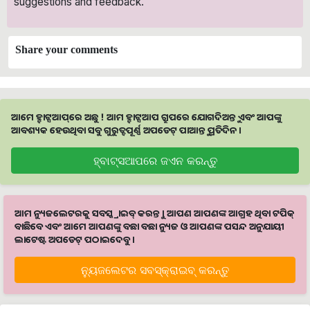
suggestions and feedback.
Share your comments
ଆମେ ହ୍ବାଟ୍ସଆପ୍‌ରେ ଅଛୁ ! ଆମ ହ୍ବାଟ୍ସଆପ ଗ୍ରୁପରେ ଯୋଗଦିଅନ୍ତୁ ଏବଂ ଆପଙ୍କୁ
ଆବଶ୍ୟକ ହେଉଥିବା ସବୁ ଗୁରୁତ୍ବପୂର୍ଣ୍ଣ ଅପଡେଟ୍‌ ପାଆନ୍ତୁ ପ୍ରତିଦିନ ।
ହ୍ବାଟ୍ସଆପରେ ଜଏନ କରନ୍ତୁ
ଆମ ନ୍ୟୁଜଲେଟରକୁ ସବସ୍କ୍ରାଇବ୍ କରନ୍ତୁ । ଆପଣ ଆପଣଙ୍କ ଆଗ୍ରହ ଥିବା ଟପିକ୍‌
ବାଛିବେ ଏବଂ ଆମେ ଆପଣଙ୍କୁ ବଛା ବଛା ନ୍ୟୁଜ ଓ ଆପଣଙ୍କ ପସନ୍ଦ ଅନୁଯାୟୀ
ଲାଟେଷ୍ଟ ଅପଡେଟ୍‌ ପଠାଇଦେବୁ ।
ନ୍ୟୁଜଲେଟର ସବସ୍କ୍ରାଇବ୍‌ କରନ୍ତୁ