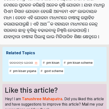
ଦେଶରେ ପ୍ରଚଳନ କରିଛନ୍ତି ଅନେକ କୃଷି ଯୋଜନା l ଯାହା ମଧ୍ୟରୁ
ପିଏମ କିସାନ ଯୋଜନା ହେଉଛି ଅନ୍ୟତମ ଏବଂ ଲାଭଦାୟକ
ମଧ୍ୟ l ତେବେ ଏହି ଯୋଜନା ମାଧ୍ୟମରେ ଚାଷୀଙ୍କୁ ଉତ୍ସାହିତ
କରାଯାଇପାରୁଛି l ଏହି ଆର୍ଥିକ ସହାୟତା ମାଧ୍ୟମରେ କେନ୍ଦ୍ର
ସରକାର ଛାତ୍ର ବୃତ୍ତିକୁ ବଢାଇବାକୁ ନିଷ୍ପତ୍ତି ନେଇପାରନ୍ତି l
ଯାହାଦ୍ୱାରା ଚାଷୀଙ୍କ ପିଲାଙ୍କୁ ଲାଭ ମିଳିପାରିବ ଶିକ୍ଷା କ୍ଷେତ୍ରରେ l
Related Topics
ସରକାରଙ୍କ ଯୋଜନା
pm kisan
pm kisan scheme
pm kisan yojana
govt scheme
Like this article?
Hey! I am
Tanushree Mahapatra
. Did you liked this article
and have suggestions to improve this article?
Mail
me your