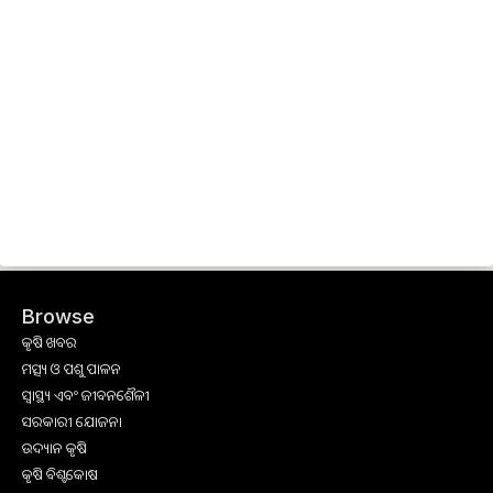
Browse
କୃଷି ଖବର
ମତ୍ସ୍ୟ ଓ ପଶୁ ପାଳନ
ସ୍ୱାସ୍ଥ୍ୟ ଏବଂ ଜୀବନଶୈଳୀ
ସରକାରୀ ଯୋଜନା
ଉଦ୍ୟାନ କୃଷି
କୃଷି ବିଶ୍ବକୋଷ