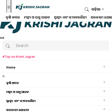
ଓଡ଼ିଆ
କୃଷି ଖବର
ମତ୍ସ୍ୟ ଓ ପଶୁ ପାଳନ
ସ୍ୱାସ୍ଥ୍ୟ ଏବଂ ଜୀବନଶୈଳୀ
ସରକାରୀ ଯୋଜ
#Top on Krishi Jagran
Home
o
କୃଷି ଖବର
ମତ୍ସ୍ୟ ଓ ପଶୁ ପାଳନ
ସ୍ୱାସ୍ଥ୍ୟ ଏବଂ ଜୀବନଶୈଳୀ
ସରକାରୀ ସ୍କିମ
ସରକାରୀ ଯୋଜନା