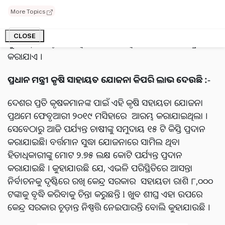
ରିପୋର୍ଟ ଅନୁଯାୟୀ ଆଲୋଚନା ଚାଲିଛି । ବର୍ତ୍ତମାନ ଚାଷୀଙ୍କୁ ପ୍ରତି ୪
More Topics
ମାସରେ ୨୦୦୦ ଟଙ୍କା ଆର୍ଥିକ ସହାୟତା ଦିଆଯାଉଛି । ଏହି
ଯୋଜନାର ପରିମାଣ ରାଶି ହିତାଧିକାରୀମାନଙ୍କୁ ପ୍ରତିବର୍ଷ ଏପ୍ରିଲ-
CLOSE
ଜୁଲାଇ, ଅଗଷ୍ଟ-ନଭେମ୍ବର ଏବଂ ଡିସେମ୍ବର-ମାର୍ଚ୍ଚ ମଧ୍ୟରେ ପ୍ରଦାନ
କରାଯାଏ ।
ପ୍ରଧାନ ମନ୍ତ୍ରୀ କୃଷି ସାହାୟତ ଯୋଜନା କିପରି ଲାଭ ଦେଉଛି :-
ଦେଶର ପ୍ରତି କୃଷକମାନଙ୍କ ପାଇଁ ଏହି କୃଷି ସହାୟତା ଯୋଜନା
ପ୍ରଥମେ ଫେବୃଆରୀ ୨୦୧୯ ମସିହାରେ ଆରମ୍ଭ କରାଯାଇଥିଲା ।
ସେବେଠାରୁ ଆଜି ପର୍ଯ୍ୟନ୍ତ ଚାଷୀଙ୍କୁ ସମୁଦାୟ ୧୫ ଟି କିସ୍ତି ପ୍ରଦାନ
କରାଯାଇଛି। ବର୍ତ୍ତମାନ ସୁଦ୍ଧା ଯୋଜନାରେ ସାମିଲ ଥିବା
ହିତାଧିକାରୀଙ୍କୁ ମୋଟ ୨.୭୫ ଲକ୍ଷ କୋଟି ପର୍ଯ୍ୟନ୍ତ ପ୍ରଦାନ
କରାଯାଇଛି । କୁହାଯାଉଛି ଯେ, ଏଭଳି ପରିସ୍ଥିତିରେ ଆସନ୍ତା
ନିର୍ବାଚନକୁ ଦୃଷ୍ଟିରେ ରଖି କେନ୍ଦ୍ର ସରକାର ସହାୟତା ରାଶି ୮,୦୦୦
ଟଙ୍କାକୁ ବୃଦ୍ଧି କରିବାକୁ ଚିନ୍ତା କରୁଛନ୍ତି l ଖୁବ ଶୀଘ୍ର ଏହା ଉପରେ
କେନ୍ଦ୍ର ସରକାର ଚୂଡ଼ାନ୍ତ ନିଷ୍ପତ୍ତି ନେଇପାରନ୍ତି ବୋଲି କୁହାଯାଉଛି ।