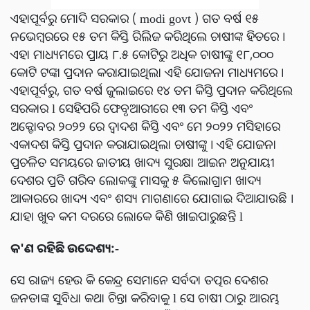
ଏହାପୂର୍ବରୁ ମୋଦି ସରକାର ( modi govt ) ଗତ ବର୍ଷ ୧୫
ନଭେମ୍ବରରେ ୧୫ ତମ କିସ୍ତି ରିଲିଜ କରିଥିଲେ ଚାଷୀଙ୍କ ହିତରେ ।
ଏହା ମାଧ୍ୟମରେ ପ୍ରାୟ ୮.୫ କୋଟିରୁ ଅଧିକ ଚାଷୀଙ୍କୁ ୧୮,୦୦୦
କୋଟି ଟଙ୍କା ପ୍ରଦାନ କରାଯାଇଥିଲା ଏହି ଯୋଜନା ମାଧ୍ୟମରେ ।
ଏହାପୂର୍ବରୁ, ଗତ ବର୍ଷ ଜୁଲାଇରେ ୧୪ ତମ କିସ୍ତି ପ୍ରଦାନ କରିଥିଲେ
ସରକାର l ସେହିପରି ଫେବୃଆରୀରେ ୧୩ ତମ କିସ୍ତି ଏବଂ
ଅକ୍ଟୋବର ୨୦୨୨ ରେ ଦ୍ୱାଦଶ କିସ୍ତି ଏବଂ ମେ ୨୦୨୨ ମସିହାରେ
ଏକାଦଶ କିସ୍ତି ପ୍ରଦାନ କରାଯାଇଥିଲା ଚାଷୀଙ୍କୁ । ଏହି ଯୋଜନା
ପ୍ରଚଳିତ ସମୟରେ ଜାତୀୟ ଖାଦ୍ୟ ସୁରକ୍ଷା ଆଇନ ଅନୁଯାୟୀ
ଦେଶର ପ୍ରତି ଗରିବ ଲୋକଙ୍କୁ ମାସକୁ ୫ କିଲୋଗ୍ରାମ ଖାଦ୍ୟ
ଆକାରରେ ଖାଦ୍ୟ ଏବଂ ଶସ୍ୟ ମାଗଣାରେ ଯୋଗାଇ ଦିଆଯାଉଛି ।
ଯାହା ଖୁବ କମ ଦରରେ ଲୋକେ କିଣି ଖାଇପାରୁଛନ୍ତି l
କ'ଣ ରହିଛି ଉଦ୍ଦେଶ୍ୟ:-
ସେ ରାଜ୍ୟ ହେଉ କି କେନ୍ଦ୍ର ସେମାନେ ସର୍ବଦା ତତ୍ପର ଦେଶର
ଜନତାଙ୍କ ସୁବିଧା କଥା ଚିନ୍ତା କରିବାକୁ l ସେ ଚାଷୀ ଠାରୁ ଆରମ୍ଭ