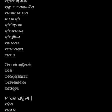
ମତ୍ସ୍ୟ ଓ ପଶୁ ପାଳନ
ସ୍ୱାସ୍ଥ୍ୟ ଏବଂ ଜୀବନଶୈଳୀ
ସରକାରୀ ଯୋଜନା
ଉଦ୍ୟାନ କୃଷି
କୃଷି ବିଶ୍ବକୋଷ
କୃଷି ଉପକରଣ
କୃଷି ପ୍ରଶିକ୍ଷଣ
ସାକ୍ଷାତକାର
ସଫଳ କାହାଣୀ
ଅନ୍ୟାନ୍ୟ
செயல்பாடுகள்
ଘଟଣା
ଇଭେଣ୍ଟସ୍ ଅପଡେଟ୍ |
ଫଟୋ ଗ୍ୟାଲେରୀ
ଭିଡିଓଗୁଡିକ
ମାସିକ ପତ୍ରିକା |
ପତ୍ରିକା
ସଦସ୍ୟତା