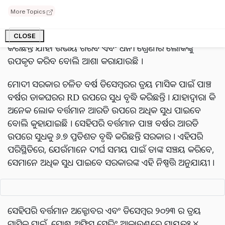
ଯେଉଁମାନେ RDରେ କାମ କରୁଛନ୍ତି ସେମାନଙ୍କୁ ମିଳିବାକୁ ଯାଉଛି
More Topics
ଉପହାର । ବାସ୍ତବରେ ଆଗକୁ ଆସୁଛି ଦୀପାବଳି ତେବେ ଏହା
ପୂର୍ବରୁ ମୋଦୀ ସରକାର ପୁଞ୍ଜି ବିନିଯୋଗ ସହ ଏପରି ଘୋଷଣା କିଛି
CLOSE
କରିଛନ୍ତି ଯାହା ଉଭୟ ଗରିବ ଏବଂ ଧନୀ ଶ୍ରେଣୀର ଲୋକଙ୍କୁ
ଉପକୃତ କରିବ ବୋଲି ଆଶା କରାଯାଉଛି ।
ମୋଦୀ ସରକାର ଚଳିତ ବର୍ଷ ଡିସେମ୍ବରର ତ୍ରୟ ମାସିକ ପାଇଁ ପାଞ୍ଚ
ବର୍ଷର ଡାକଘରର RD ଉପରେ ସୁଧ ବୃଦ୍ଧି କରିଛନ୍ତି । ଯାହାଦ୍ୱାରା କି
ଅନେକ ଲୋକ ବର୍ତ୍ତମାନ ଆରଡି ଉପରେ ଅଧିକ ସୁଧ ପାଇବେ
ବୋଲି କୁହାଯାଇଛି । ସେହିପରି ବର୍ତ୍ତମାନ ପାଞ୍ଚ ବର୍ଷର ଆରଡି
ଉପରେ ସୁଧକୁ ୬.୭ ପ୍ରତିଶତ ବୃଦ୍ଧି କରିଛନ୍ତି ସରକାର । ଏହିପରି
ପରିସ୍ଥିତିରେ, ଯେଉଁମାନେ ଦୀର୍ଘ ସମୟ ପାଇଁ ତାଙ୍କ ସଞ୍ଚୟ କରିବେ,
ସେମାନେ ଅଧିକ ସୁଧ ପାଇବେ ସରକାରଙ୍କ ଏହି ନିଷ୍ପତ୍ତି ଅନୁଯାୟୀ ।
ସେହିପରି ବର୍ତ୍ତମାନ ଅକ୍ଟୋବର ଏବଂ ଡିସେମ୍ବର ୨୦୨୩ ର ତ୍ରୟ
ମାସିକ ପାଇଁ, ପୋଷ୍ଟ ଅଫିସ ସେଭିଂ ଆକାଉଣ୍ଟରେ ପ୍ରାୟତଃ ୪