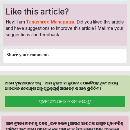
Like this article?
Hey! I am
Tanushree Mahapatra
. Did you liked this article
and have suggestions to improve this article?
Mail
me your
suggestions and feedback.
Share your comments
ଆମେ ହ୍ବାଟ୍ସଆପ୍‌ରେ ଅଛୁ ! ଆମ ହ୍ବାଟ୍ସଆପ ଗ୍ରୁପରେ ଯୋଗଦିଅନ୍ତୁ ଏବଂ ଆପଙ୍କୁ
ଆବଶ୍ୟକ ହେଉଥିବା ସବୁ ଗୁରୁତ୍ବପୂର୍ଣ୍ଣ ଅପଡେଟ୍‌ ପାଆନ୍ତୁ ପ୍ରତିଦିନ ।
ହ୍ବାଟ୍ସଆପରେ ଜଏନ କରନ୍ତୁ
ଆମ ନ୍ୟୁଜଲେଟରକୁ ସବସ୍କ୍ରାଇବ୍ କରନ୍ତୁ । ଆପଣ ଆପଣଙ୍କ ଆଗ୍ରହ ଥିବା ଟପିକ୍‌
ବାଛିବେ ଏବଂ ଆମେ ଆପଣଙ୍କୁ ବଛା ବଛା ନ୍ୟୁଜ ଓ ଆପଣଙ୍କ ପସନ୍ଦ ଅନୁଯାୟୀ