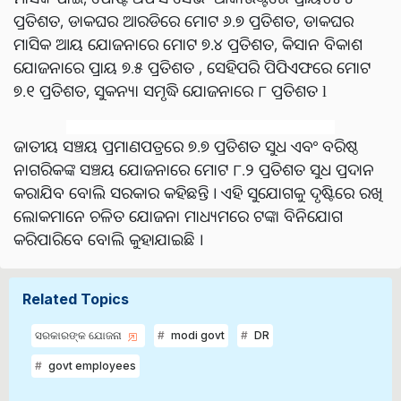
ପ୍ରତିଶତ, ଡାକଘର ଆରଡିରେ ମୋଟ ୬.୭ ପ୍ରତିଶତ, ଡାକଘର
ମାସିକ ଆୟ ଯୋଜନାରେ ମୋଟ ୭.୪ ପ୍ରତିଶତ, କିସାନ ବିକାଶ
ଯୋଜନାରେ ପ୍ରାୟ ୭.୫ ପ୍ରତିଶତ , ସେହିପରି ପିପିଏଫରେ ମୋଟ
୭.୧ ପ୍ରତିଶତ, ସୁକନ୍ୟା ସମୃଦ୍ଧି ଯୋଜନାରେ ୮ ପ୍ରତିଶତ l
ଜାତୀୟ ସଞ୍ଚୟ ପ୍ରମାଣପତ୍ରରେ ୭.୭ ପ୍ରତିଶତ ସୁଧ ଏବଂ ବରିଷ୍ଠ
ନାଗରିକଙ୍କ ସଞ୍ଚୟ ଯୋଜନାରେ ମୋଟ ୮.୨ ପ୍ରତିଶତ ସୁଧ ପ୍ରଦାନ
କରାଯିବ ବୋଲି ସରକାର କହିଛନ୍ତି । ଏହି ସୁଯୋଗକୁ ଦୃଷ୍ଟିରେ ରଖି
ଲୋକମାନେ ଚଳିତ ଯୋଜନା ମାଧ୍ୟମରେ ଟଙ୍କା ବିନିଯୋଗ
କରିପାରିବେ ବୋଲି କୁହାଯାଇଛି ।
Related Topics
ସରକାରଙ୍କ ଯୋଜନା
modi govt
DR
govt employees