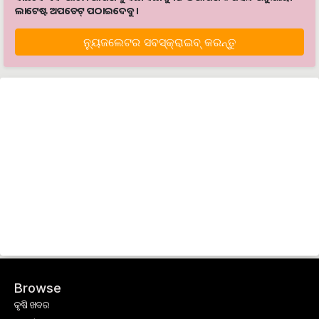
ଲାଟେଷ୍ଟ ଅପଡେଟ୍‌ ପଠାଇଦେବୁ ।
ନ୍ୟୁଜଲେଟର ସବସ୍କ୍ରାଇବ୍‌ କରନ୍ତୁ
Browse
କୃଷି ଖବର