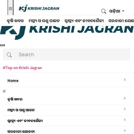
ଓଡ଼ିଆ
କୃଷି ଖବର
ମତ୍ସ୍ୟ ଓ ପଶୁ ପାଳନ
ସ୍ୱାସ୍ଥ୍ୟ ଏବଂ ଜୀବନଶୈଳୀ
ସରକାରୀ ଯୋଜ
#Top on Krishi Jagran
Home
o
କୃଷି ଖବର
ମତ୍ସ୍ୟ ଓ ପଶୁ ପାଳନ
ସ୍ୱାସ୍ଥ୍ୟ ଏବଂ ଜୀବନଶୈଳୀ
ସରକାରୀ ସ୍କିମ
ସରକାରୀ ଯୋଜନା