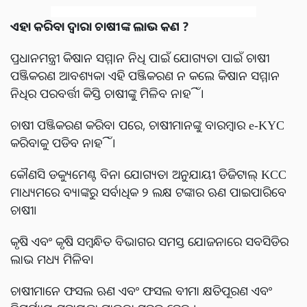
ଏହା କରିବା ଦ୍ୱାରା ଚାଷୀଙ୍କ ଲାଭ କଣ ?
ପ୍ରଧାନମନ୍ତ୍ରୀ କିଷାନ ସମ୍ମାନ ନିଧି ପାଇଁ ଯୋଗ୍ୟତା ପାଇଁ ଚାଷୀ
ପଞ୍ଜିକରଣ ଆବଶ୍ୟକ। ଏହି ପଞ୍ଜିକରଣ ନ କଲେ କିଷାନ ସମ୍ମାନ
ନିଧିର ପରବର୍ତ୍ତୀ କିସ୍ତି ଚାଷୀଙ୍କୁ ମିଳିବ ନାହିଁ।
ଚାଷୀ ପଞ୍ଜିକରଣ କରିବା ପରେ, ଚାଷୀମାନଙ୍କୁ ବାରମ୍ବାର e-KYC
କରିବାକୁ ପଡିବ ନାହିଁ।
କୌଣସି ଡକ୍ୟୁମେଣ୍ଟ ବିନା ଯୋଗ୍ୟତା ଅନୁଯାୟୀ ଡିଜିଟାଲ୍ KCC
ମାଧ୍ୟମରେ ବ୍ୟାଙ୍କରୁ ସର୍ବାଧିକ ୨ ଲକ୍ଷ ଟଙ୍କାର ଋଣ ପାଇପାରିବେ
ଚାଷୀ।
କୃଷି ଏବଂ କୃଷି ସମ୍ବନ୍ଧିତ ବିଭାଗର ସମସ୍ତ ଯୋଜନାରେ ସବସିଡିର
ଲାଭ ମଧ୍ୟ ମିଳିବ।
ଚାଷୀମାନେ ଫସଲ ଋଣ ଏବଂ ଫସଲ ବୀମା କ୍ଷତିପୂରଣ ଏବଂ