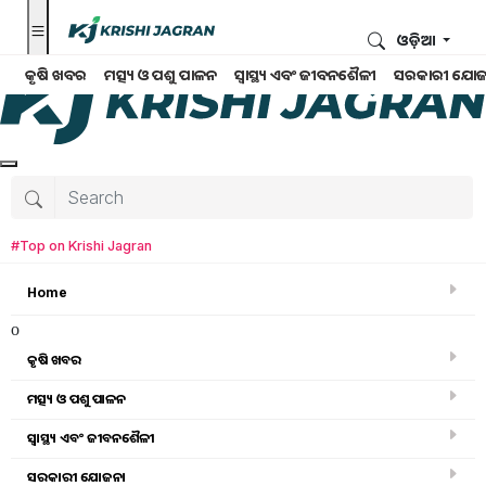
ଓଡ଼ିଆ
କୃଷି ଖବର
ମତ୍ସ୍ୟ ଓ ପଶୁ ପାଳନ
ସ୍ୱାସ୍ଥ୍ୟ ଏବଂ ଜୀବନଶୈଳୀ
ସରକାରୀ ଯୋଜ
#Top on Krishi Jagran
Home
o
କୃଷି ଖବର
ମତ୍ସ୍ୟ ଓ ପଶୁ ପାଳନ
ସ୍ୱାସ୍ଥ୍ୟ ଏବଂ ଜୀବନଶୈଳୀ
ସରକାରୀ ସ୍କିମ
ସରକାରୀ ଯୋଜନା