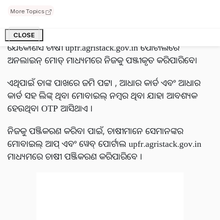
ଶେଷ କରିବାକୁ ହେବ ନଚେତ ଏହି କିସ୍ତି ଟଙ୍କା ମିଳିବ ନାହିଁ l
More Topics
ଚାଷୀ ନୂତନ ପଞ୍ଜୀକରଣ କିପରି କରିବେ ?
CLOSE
ଯେକୌଣସି ଚାଷୀ upfr.agristack.gov.in ପୋର୍ଟାଲରେ
ଅନଲାଇନ୍ ମୋଡ୍ ମାଧ୍ୟମରେ ନିଜକୁ ପଞ୍ଜୀକୃତ କରିପାରିବେ।
ଏଥିପାଇଁ ତାଙ୍କ ପାଖରେ ଜମି ପଟ୍ଟା , ଆଧାର କାର୍ଡ ଏବଂ ଆଧାର
କାର୍ଡ ସହ ଲିଙ୍କ୍ ଥିବା ମୋବାଇଲ୍ ନମ୍ବର ଥିବା ଯାହା ଆବଶ୍ୟକ
ହେଉଥିବା OTP ଆସିଥାଏ ।
ନିଜକୁ ପଞ୍ଜିକରଣ କରିବା ପାଇଁ, ଚାଷୀମାନେ ସେମାନଙ୍କର
ମୋବାଇଲ୍ ଆପ୍ ଏବଂ ୱେବ୍ ପୋର୍ଟାଲ upfr.agristack.gov.in
ମାଧ୍ୟମରେ ଚାଷୀ ପଞ୍ଜିକରଣ କରିପାରିବେ ।