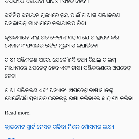
ବିପର୍ଯ୍ୟୟ ସହାୟତା ପାଇବା ସହଜ ହେବ ।
ସର୍ବନିମ୍ନ ସହାୟକ ମୂଲ୍ୟରେ କ୍ରୟ ପାଇଁ ଚାଷୀଙ୍କ ପଞ୍ଜୀକରଣ
ଅନଲାଇନ୍ ମାଧ୍ୟମରେ କରାଯାଇପାରିବ।
କୃଷକମାନେ ସଂସ୍ଥାଗତ କ୍ରେତାଙ୍କ ସହ ସଂଯୋଗ ସ୍ଥାପନ କରି
ସେମାନଙ୍କ ଫସଲର ଉଚିତ ମୂଲ୍ୟ ପାଇପାରିବେ।
ଚାଷୀ ପଞ୍ଜିକରଣ ପରେ, ଯେକୌଣସି ତଥ୍ୟ ରିଅଲ୍ ଟାଇମ୍
ମାଧ୍ୟମରେ ଅପଡେଟ୍ ହେବ ଏବଂ ଚାଷୀ ପଞ୍ଜିକରଣରେ ଅପଡେଟ୍
ହେବ।
ଚାଷୀ ପଞ୍ଜିକରଣ ଏବଂ ଅନ୍ୟାନ୍ୟ ଅପଡେଟ୍ ଚାଷୀମାନଙ୍କୁ
ଯେକୌଣସି ପ୍ରକାରର ଠକେଇରୁ ରକ୍ଷା କରିବାରେ ସାହାଯ୍ୟ କରିବ।
Read more:
କ୍ଲାଇମେଟ ସ୍ମାର୍ଟ ନେସନ ଗଢିବା ମିଶନ ମୌସମର ଲକ୍ଷ୍ୟ