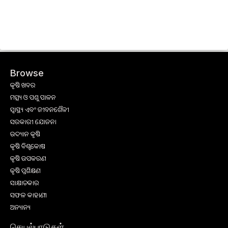
Browse
କୃଷି ଖବର
ମତ୍ସ୍ୟ ଓ ପଶୁ ପାଳନ
ସ୍ୱାସ୍ଥ୍ୟ ଏବଂ ଜୀବନଶୈଳୀ
ସରକାରୀ ଯୋଜନା
ଉଦ୍ୟାନ କୃଷି
କୃଷି ବିଶ୍ବକୋଷ
କୃଷି ଉପକରଣ
କୃଷି ପ୍ରଶିକ୍ଷଣ
ସାକ୍ଷାତକାର
ସଫଳ କାହାଣୀ
ଅନ୍ୟାନ୍ୟ
செயல்பாடுகள்