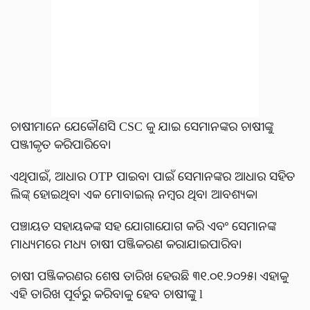
ଚାଷୀମାନେ ଯେକୌଣସି CSC କୁ ଯାଇ ସେମାନଙ୍କର ଚାଷୀଙ୍କୁ
ପଞ୍ଜୀକୃତ କରିପାରିବେ।
ଏଥିପାଇଁ, ଆଧାର OTP ପାଇବା ପାଇଁ ସେମାନଙ୍କର ଆଧାର ସହିତ
ଲିଙ୍କ୍ ହୋଇଥିବା ଏକ ମୋବାଇଲ୍ ନମ୍ବର ଥିବା ଆବଶ୍ୟକ।
ପଞ୍ଚାୟତ ସହାୟକଙ୍କ ସହ ଯୋଗାଯୋଗ କରି ଏବଂ ସେମାନଙ୍କ
ମାଧ୍ୟମରେ ମଧ୍ୟ ଚାଷୀ ପଞ୍ଜିକରଣ କରାଯାଇପାରିବ।
ଚାଷୀ ପଞ୍ଜିକରଣର ଶେଷ ତାରିଖ ହେଉଛି ୩୧.୦୧.୨୦୨୫। ଏହାକୁ
ଏହି ତାରିଖ ପୂର୍ବରୁ କରିବାକୁ ହେବ ଚାଷୀଙ୍କୁ l