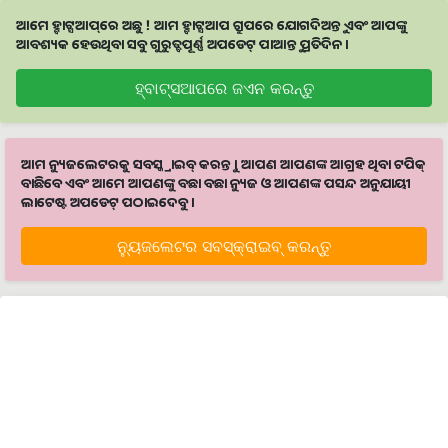
ଆମେ ହ୍ବାଟ୍ସଆପ୍‌ରେ ଅଛୁ ! ଆମ ହ୍ବାଟ୍ସଆପ ଗ୍ରୁପରେ ଯୋଗଦିଅନ୍ତୁ ଏବଂ ଆପଙ୍କୁ
ଆବଶ୍ୟକ ହେଉଥିବା ସବୁ ଗୁରୁତ୍ବପୂର୍ଣ୍ଣ ଅପଡେଟ୍‌ ପାଆନ୍ତୁ ପ୍ରତିଦିନ ।
ହ୍ବାଟ୍ସଆପରେ ଜଏନ କରନ୍ତୁ
ଆମ ନ୍ୟୁଜଲେଟରକୁ ସବସ୍କ୍ରାଇବ୍ କରନ୍ତୁ । ଆପଣ ଆପଣଙ୍କ ଆଗ୍ରହ ଥିବା ଟପିକ୍‌
ବାଛିବେ ଏବଂ ଆମେ ଆପଣଙ୍କୁ ବଛା ବଛା ନ୍ୟୁଜ ଓ ଆପଣଙ୍କ ପସନ୍ଦ ଅନୁଯାୟୀ
ଲାଟେଷ୍ଟ ଅପଡେଟ୍‌ ପଠାଇଦେବୁ ।
ନ୍ୟୁଜଲେଟର ସବସ୍କ୍ରାଇବ୍‌ କରନ୍ତୁ