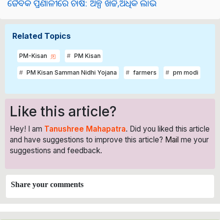
ଜୈବିକ ପ୍ରଣାଳୀରେ ଚାଷ: ଅଳ୍ପ ଖର୍ଚ୍ଚ,ଅଧିକ ଲାଭ
Related Topics
PM-Kisan
PM Kisan
PM Kisan Samman Nidhi Yojana
farmers
pm modi
Like this article?
Hey! I am
Tanushree Mahapatra
. Did you liked this article
and have suggestions to improve this article?
Mail
me your
suggestions and feedback.
Share your comments