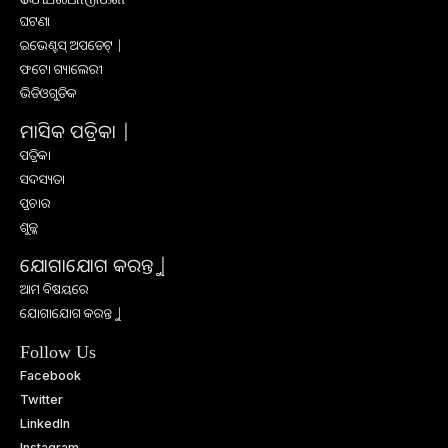
ଘଟଣା
ଇଭେଣ୍ଟସ୍ ଅପଡେଟ୍ |
ଫଟୋ ଗ୍ୟାଲେରୀ
ଭିଡିଓଗୁଡିକ
ମାସିକ ପତ୍ରିକା |
ପତ୍ରିକା
ସଦସ୍ୟତା
ପ୍ରଚାର
ଶୁଳ୍କ
ଯୋଗାଯୋଗ କରନ୍ତୁ |
ଆମ ବିଷୟରେ
ଯୋଗାଯୋଗ କରନ୍ତୁ |
Follow Us
Facebook
Twitter
LinkedIn
Instagram