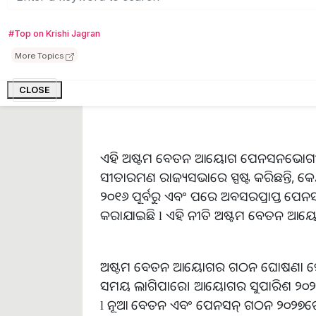
#Top on Krishi Jagran
More Topics
CLOSE
ଏହି ଅଷ୍ଟମ ବେତନ ଆୟୋଗ ପେନସନଭୋଗୀଙ୍କ ପାଇଁ ଗ
ସୀତାରମଣ ରାଜ୍ୟସଭାରେ ସ୍ପଷ୍ଟ କରିଛନ୍ତି, କେନ୍ଦ
୨୦୧୬ ପୂର୍ବରୁ ଏବଂ ପରେ ଅବସରପ୍ରାପ୍ତ ପେନ
କରାଯାଇଛି l ଏହି ନୀତି ଅଷ୍ଟମ ବେତନ ଆୟ
ଅଷ୍ଟମ ବେତନ ଆୟୋଗର ଗଠନ ଘୋଷଣା ହୋଇଛି, କ
ସମୟ ଲାଗିପାରେ। ଆୟୋଗର ସୁପାରିଶ ୨୦୨୬ର 
l ନୂଆ ବେତନ ଏବଂ ପେନସନ୍‌ ଗଠନ ୨୦୨୭ରେ