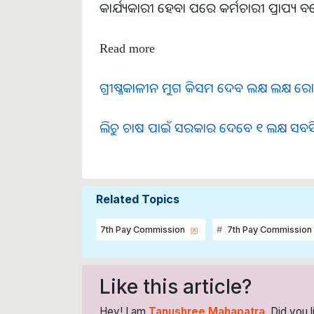
କାର୍ଯ୍ୟକାରୀ ହେବା ପରେ କର୍ମଚାରୀ ପ୍ରାପ୍ୟ
Read more
ଗ୍ରୀଷ୍ମକାଳୀନ ମୁଗ କିସମ ଦେବ ଲକ୍ଷ ଲକ୍ଷ ର
ଲିଚୁ ଚାଷ ପାଇଁ ସରକାର ଦେବେ ୧ ଲକ୍ଷ ସବସିଡ
Related Topics
7th Pay Commission
7th Pay Commission
Like this article?
Hey! I am
Tanushree Mahapatra
. Did you 