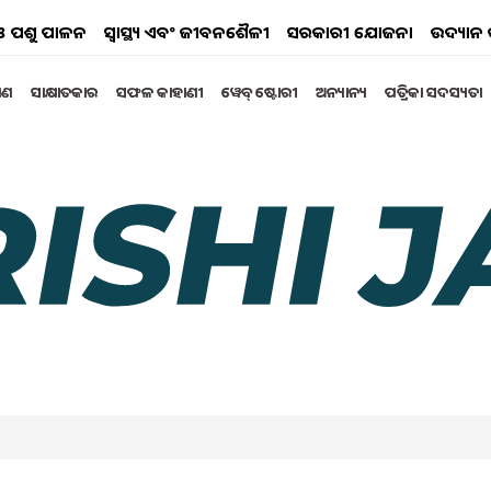
ୟ ଓ ପଶୁ ପାଳନ
ସ୍ୱାସ୍ଥ୍ୟ ଏବଂ ଜୀବନଶୈଳୀ
ସରକାରୀ ଯୋଜନା
ଉଦ୍ୟାନ 
୍ଷଣ
ସାକ୍ଷାତକାର
ସଫଳ କାହାଣୀ
ୱେବ୍ ଷ୍ଟୋରୀ
ଅନ୍ୟାନ୍ୟ
ପତ୍ରିକା ସଦସ୍ୟତା
ବେସିକ୍‌ ଦରମା ଓ ପେନସନ୍‌
ଅର୍ଥନୈତିକ ପରିସ୍ଥିତି ସହୁତ ମୁଦ୍ରାସ୍ଫୀତି ଏବଂ ଜୀବନଧାରଣ
ନ କରିବା। ରିପୋର୍ଟ ଅନୁଯାୟୀ , ବେସିକ୍‌ ଦରମାରେ ୨୫-୩୦%
il 2025 01:51 PM