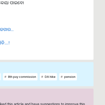
 ବକେୟା ପାଇବେ।
ୋଜଗାର...
ି....!
8th pay commission
DA hike
pension
liked this article and have suggestions to improve this