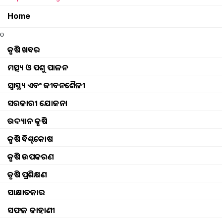
Home
o
କୃଷି ଖବର
ମତ୍ସ୍ୟ ଓ ପଶୁ ପାଳନ
ସ୍ୱାସ୍ଥ୍ୟ ଏବଂ ଜୀବନଶୈଳୀ
ସରକାରୀ ଯୋଜନା
ଉଦ୍ୟାନ କୃଷି
କୃଷି ବିଶ୍ବକୋଷ
କୃଷି ଉପକରଣ
କୃଷି ପ୍ରଶିକ୍ଷଣ
ସାକ୍ଷାତକାର
ସଫଳ କାହାଣୀ