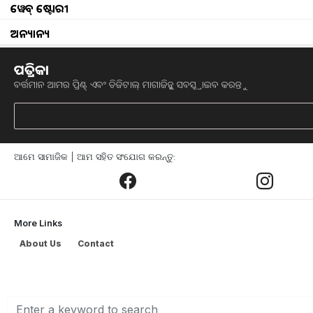
Pension formula for priv
ୱେବ୍ ଷ୍ଟୋରୀ
ଅନ୍ୟାନ୍ୟ
ଅଷ୍ଟମ ବେତନ ଆୟୋଗ ଗଠନ ପ୍ରସ୍ତୁତି ଆରମ୍ଭ
ପେନସନ୍‌ରେ ବୃଦ୍ଧି ହେବାର ସମ୍ଭାବନା ରହିଛି। 
ପତ୍ରିକା
ଦ୍ୱାରା ଅନୁମୋଦିତ ହୋଇଥିଲା ଏହି ଆୟୋଗ ଗଠ
ବର୍ତ୍ତମାନ ଆମର ପ୍ରିଣ୍ଟ୍ ଏବଂ ଡିଜିଟାଲ୍ ମାଗାଜିନ୍କୁ ସବସ୍କ୍ରାଇବ କରନ୍ତୁ
ହେବାର ଆଶା ରଖାଯାଇଛି । ଏହି ଖବର କେନ୍ଦ
ଆଶ୍ୱାସନା ପାଲଟିଛି ।
ଆମେ ସାମାଜିକ | ଆମ ସହିତ ସଂଯୋଗ କରନ୍ତୁ:
ଅଷ୍ଟମ ବେତନ ଆୟୋଗର ମୁଖ୍ୟ ଉଦ୍ଦେଶ୍ୟ, ବର୍ତ୍ତ
ଜୀବନଧାରଣ ଖର୍ଚ୍ଚକୁ ବିଚାରକୁ ନେଇ ବେତନ
ବେସିକ୍‌ ଦରମାରେ ୨୫-୩୦% ବୃଦ୍ଧି ହୋଇପାର
୧୯,୦୦୦ ଟଙ୍କା ପର୍ଯ୍ୟନ୍ତ ବୃଦ୍ଧି ହେବ । ମହଙ୍ଗା
More Links
ଆଦିରେ ମଧ୍ୟ ସଂଶୋଧନ ହେବାର ଆଶା ରହିଛ
About Us
Contact