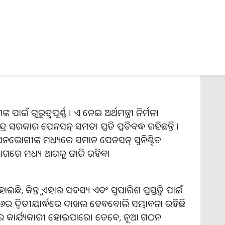
ୁରୁତ୍ୱପୂର୍ଣ୍ଣ । ଏ ନେଇ ଅର୍ଥମନ୍ତ୍ରୀ ନିର୍ମଳା
୍ର ସରକାର ପେନସନ୍‌ ସମତା ପ୍ରତି ପ୍ରତିବଦ୍ଧ ରହିଛନ୍ତି ।
ସନଭୋଗୀଙ୍କ ମଧ୍ୟରେ ସମାନ ପେନସନ୍‌ ସୁନିଶ୍ଚିତ
ୋଗରେ ମଧ୍ୟ ଆଗକୁ ଜାରି ରହିବ।
ିନ୍ତୁ ଏହାର ସଦସ୍ୟ ଏବଂ ସୁପାରିଶ ପ୍ରସ୍ତୁତି ପାଇଁ
ଦ୍ୱିତୀୟାର୍ଦ୍ଧରେ ଦାଖଲ ହେବବୋଲି ସମ୍ଭାବନା ରହିଛି
 କାର୍ଯ୍ୟକାରୀ ହୋଇପାରେ। ତେବେ, ନୂଆ ଗଠନ