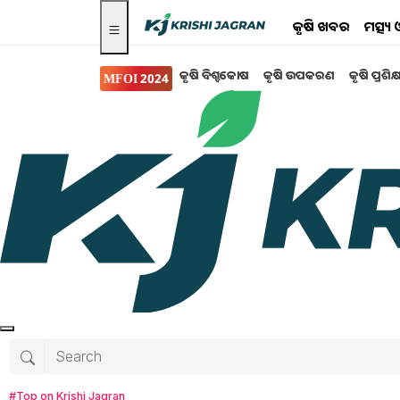
କୃଷି ଖବର
ମତ୍ସ୍
କୃଷି ବିଶ୍ବକୋଷ
କୃଷି ଉପକରଣ
କୃଷି ପ୍ରଶିକ
MFOI 2024
ସରକାରୀ ସ୍କିମ
8th Pay Commission: 
ହୋଇପାରେ ବୃଦ୍ଧି !
ଅଷ୍ଟମ ବେତନ ଆୟୋଗର ମୁଖ୍ୟ ଉଦ୍ଦେଶ୍ୟ, ବର୍ତ୍ତମାନର 
ଖର୍ଚ୍ଚକୁ ବିଚାରକୁ ନେଇ ବେତନ ଓ ପେନସନକୁ ସଂଶୋଧ
ବୃଦ୍ଧି ହୋଇପାରେ l
Tanushree Mahapatra
Tuesday, 22 Apr
#Top on Krishi Jagran