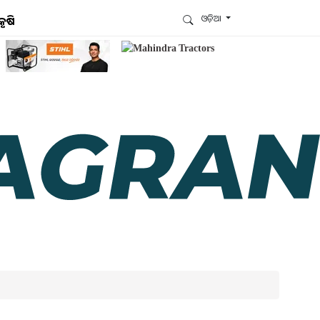
ଓଡ଼ିଆ
କୃଷି
ଆମେ ହ୍ବାଟ୍ସଆପ୍‌ରେ ଅଛୁ ! ଆମ ହ୍ବାଟ୍ସଆପ ଗ୍ରୁପରେ
ଯୋଗଦିଅନ୍ତୁ ଏବଂ ଆପଙ୍କୁ ଆବଶ୍ୟକ ହେଉଥିବା ସବୁ
ଗୁରୁତ୍ବପୂର୍ଣ୍ଣ ଅପଡେଟ୍‌ ପାଆନ୍ତୁ ପ୍ରତିଦିନ ।
ହ୍ବାଟ୍ସଆପରେ ଜଏନ କରନ୍ତୁ
ଆମ ନ୍ୟୁଜଲେଟରକୁ ସବସ୍କ୍ରାଇବ୍ କରନ୍ତୁ । ଆପଣ ଆପଣଙ୍କ
ଆଗ୍ରହ ଥିବା ଟପିକ୍‌ ବାଛିବେ ଏବଂ ଆମେ ଆପଣଙ୍କୁ ବଛା ବଛା
ନ୍ୟୁଜ ଓ ଆପଣଙ୍କ ପସନ୍ଦ ଅନୁଯାୟୀ ଲାଟେଷ୍ଟ ଅପଡେଟ୍‌
ପଠାଇଦେବୁ ।