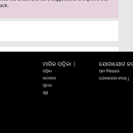
ack.
ମାସିକ ପତ୍ରିକା |
ଯୋଗାଯୋଗ କରନ୍
ପତ୍ରିକା
ଆମ ବିଷୟରେ
ସଦସ୍ୟତା
ଯୋଗାଯୋଗ କରନ୍ତୁ |
ପ୍ରଚାର
ଶୁଳ୍କ