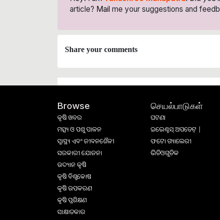
article?
Mail
me your suggestions and feedb
Share your comments
செயல்பாடுகள்
Browse
କୃଷି ଖବର
ଘଟଣା
ମତ୍ସ୍ୟ ଓ ପଶୁ ପାଳନ
ଇଭେଣ୍ଟସ୍ ଅପଡେଟ୍ |
ସ୍ୱାସ୍ଥ୍ୟ ଏବଂ ଜୀବନଶୈଳୀ
ଫଟୋ ଗ୍ୟାଲେରୀ
ସରକାରୀ ଯୋଜନା
ଭିଡିଓଗୁଡିକ
ଉଦ୍ୟାନ କୃଷି
କୃଷି ବିଶ୍ବକୋଷ
କୃଷି ଉପକରଣ
କୃଷି ପ୍ରଶିକ୍ଷଣ
ସାକ୍ଷାତକାର