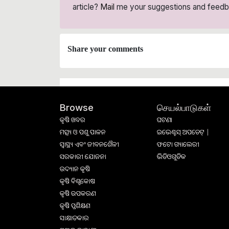
article?
Mail
me your suggestions and feedb
Share your comments
செயல்பாடுகள்
Browse
କୃଷି ଖବର
ଘଟଣା
ମତ୍ସ୍ୟ ଓ ପଶୁ ପାଳନ
ଇଭେଣ୍ଟସ୍ ଅପଡେଟ୍ |
ସ୍ୱାସ୍ଥ୍ୟ ଏବଂ ଜୀବନଶୈଳୀ
ଫଟୋ ଗ୍ୟାଲେରୀ
ସରକାରୀ ଯୋଜନା
ଭିଡିଓଗୁଡିକ
ଉଦ୍ୟାନ କୃଷି
କୃଷି ବିଶ୍ବକୋଷ
କୃଷି ଉପକରଣ
କୃଷି ପ୍ରଶିକ୍ଷଣ
ସାକ୍ଷାତକାର