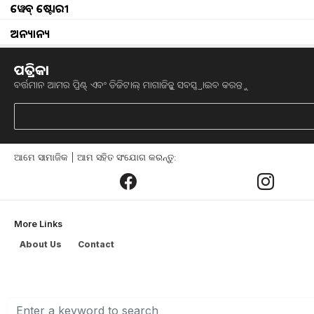
ଅନ୍ୟତମ l ଏହି ଯୋଜନା ମାଧ୍ୟମରେ ଚାଷୀଙ୍କୁ ୧୭ ଟ
ୱେବ୍ ଷ୍ଟୋରୀ
୨୦୦୦ ଟଙ୍କା ପ୍ରଦାନ କରାଯାଇଥାଏ l
ଅନ୍ୟାନ୍ୟ
ପତ୍ରିକା
ସରକାର ଏହା ଏକ ଆର୍ଥିକ ସହାୟତା ଚାଷୀଙ୍କୁ ପ୍ରଦ
ବର୍ତ୍ତମାନ ଆମର ପ୍ରିଣ୍ଟ୍ ଏବଂ ଡିଜିଟାଲ୍ ମାଗାଜିନ୍କୁ ସବସ୍କ୍ରାଇବ କରନ୍ତୁ
ସରକାର ଚାଷୀଙ୍କୁ ସ୍ବାବଲମ୍ବୀ କରିବା ପାଇଁ ପ୍ର
କରିଛନ୍ତି । ଏହି ଯୋଜନା ମାଧ୍ୟମରେ ଦେଶର 
୧୨ କୋଟି ଚାଷୀ ପିଏମ୍ କିସାନ ଯୋଜନାରେ ଆ
ଥରେ ଚାଷୀଙ୍କ ଆକାଉଣ୍ଟକୁ ଏହି ଟଙ୍କା ଆସିଥାଏ
ଆମେ ସାମାଜିକ | ଆମ ସହିତ ସଂଯୋଗ କରନ୍ତୁ:
More Links
About Us
Contact