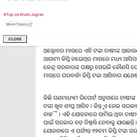
#Top on Krishi Jagran
ତେବେ ପ୍ରଧାନମନ୍ତ୍ରୀ କିସାନ ନିଧି ଯୋଜନାର 
More Topics
l ଏହାକୁ ନେଇ ଏବେ ବଡ ଅପଡେଟ୍‌ ସାମନାକୁ ଆସ
CLOSE
ନେଇ ବଡ ଖବର ଆସିଛି । ଜାତୀୟ ଗଣମାଧ୍ୟମର ରିପ
ଅକ୍ଟୋବର ମାସରେ ଏହି ଟଙ୍କା ଚାଷୀଙ୍କ ଆକାଉଣ୍
ଆଗାମୀ କିସ୍ତି ନଭେମ୍ବର ମାସରେ ମଧ୍ୟ ଆସିପାର
କେନ୍ଦ୍ର ସରକାରଙ୍କ ପକ୍ଷରୁ ସେଭଳି କୌଣସି 
ମାସରେ ପରବର୍ତ୍ତୀ କିସ୍ତି ଟଙ୍କା ଆସିବାର ଯଥେଷ୍
କିଛି ଗଣମାଧ୍ୟମ ରିପୋର୍ଟ ଅନୁସାରେ ଚାଷୀଙ
ଟଙ୍କା ଖୁବ ଶୀଘ୍ର ଆସିବ । କିନ୍ତୁ ଏ ନେଇ ସରକ
ନାହିଁ । ଏହି ଯୋଜନାରେ ସାମିଲ ଥିବା ଚାଷୀଙ
ପାଇଁ ସରକାର ବଡ଼ ନିଷ୍ପତ୍ତି ନେବାକୁ ଯାଉଛନ୍ତି 
ଯୋଜନାରେ ଏ ପର୍ଯ୍ୟନ୍ତ ୧୭ତମ କିସ୍ତି ଟଙ୍କା ସ