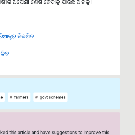
 ଚାଷୀଙ୍କ ଅପେକ୍ଷା ଶେଷ ହେବାକୁ ଯାଉଛି ଆଗକୁ ।
ଆକ୍ଟର୍ ବିକଶିତ
ଜିତ
me
farmers
govt schemes
liked this article and have suggestions to improve this