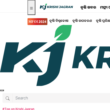
କୃଷି ଖବର
ମତ୍ସ୍
କୃଷି ବିଶ୍ବକୋଷ
କୃଷି ଉପକରଣ
କୃଷି ପ୍ରଶିକ
MFOI 2024
ସରକାରୀ ସ୍କିମ
Big Update: ଚାଷୀଙ୍କ 
ଦେଶର ଚାଷୀଙ୍କ ପାଇଁ ସରକାର ବଡ଼ ନିଷ୍ପତ୍ତି ନେବାକୁ ଯା
Tanushree Mahapatra
Thursday, 22 A
#Top on Krishi Jagran