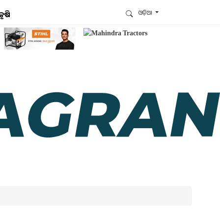
ଓଡ଼ିଆ
କୃଷି
ଆମେ ହ୍ବାଟ୍ସଆପ୍‌ରେ ଅଛୁ ! ଆମ ହ୍ବାଟ୍ସଆପ ଗ୍ରୁପରେ
ଯୋଗଦିଅନ୍ତୁ ଏବଂ ଆପଙ୍କୁ ଆବଶ୍ୟକ ହେଉଥିବା ସବୁ
ଗୁରୁତ୍ବପୂର୍ଣ୍ଣ ଅପଡେଟ୍‌ ପାଆନ୍ତୁ ପ୍ରତିଦିନ ।
ହ୍ବାଟ୍ସଆପରେ ଜଏନ କରନ୍ତୁ
ଆମ ନ୍ୟୁଜଲେଟରକୁ ସବସ୍କ୍ରାଇବ୍ କରନ୍ତୁ । ଆପଣ ଆପଣଙ୍କ
ଆଗ୍ରହ ଥିବା ଟପିକ୍‌ ବାଛିବେ ଏବଂ ଆମେ ଆପଣଙ୍କୁ ବଛା ବଛା
ନ୍ୟୁଜ ଓ ଆପଣଙ୍କ ପସନ୍ଦ ଅନୁଯାୟୀ ଲାଟେଷ୍ଟ ଅପଡେଟ୍‌
ପଠାଇଦେବୁ ।