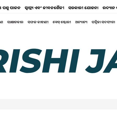
ୟ ଓ ପଶୁ ପାଳନ
ସ୍ୱାସ୍ଥ୍ୟ ଏବଂ ଜୀବନଶୈଳୀ
ସରକାରୀ ଯୋଜନା
ଉଦ୍ୟାନ 
୍ଷଣ
ସାକ୍ଷାତକାର
ସଫଳ କାହାଣୀ
ୱେବ୍ ଷ୍ଟୋରୀ
ଅନ୍ୟାନ୍ୟ
ପତ୍ରିକା ସଦସ୍ୟତା
ପାଇଁ ଆସିଲା ବଡ଼ ଖବର !
ଉଛନ୍ତି !
ugust 2024 02:56 PM