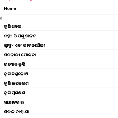
Home
o
କୃଷି ଖବର
ମତ୍ସ୍ୟ ଓ ପଶୁ ପାଳନ
ସ୍ୱାସ୍ଥ୍ୟ ଏବଂ ଜୀବନଶୈଳୀ
ସରକାରୀ ଯୋଜନା
ଉଦ୍ୟାନ କୃଷି
କୃଷି ବିଶ୍ବକୋଷ
କୃଷି ଉପକରଣ
କୃଷି ପ୍ରଶିକ୍ଷଣ
pm kisan la
ସାକ୍ଷାତକାର
ଚାଷୀଙ୍କ ପାଇଁ ବିଭିନ୍ନ ଯୋଜନା ପ୍ରଚଳିତ ରହ
ସଫଳ କାହାଣୀ