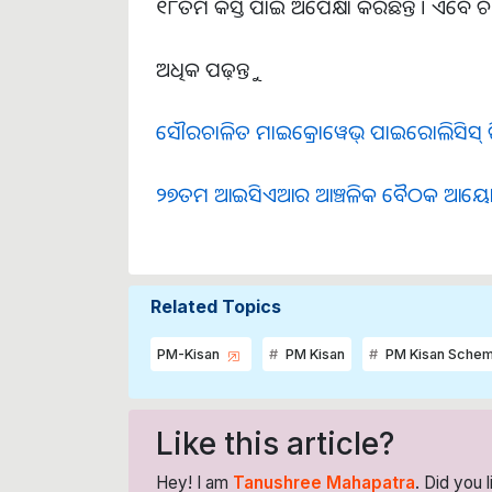
୧୮ତମ କିସ୍ତି ପାଇଁ ଅପେକ୍ଷା କରିଛନ୍ତି । ଏବେ
ଅଧିକ ପଢ଼ନ୍ତୁ
ସୌରଚାଳିତ ମାଇକ୍ରୋୱେଭ୍ ପାଇରୋଲିସିସ୍ ରି
୨୭ତମ ଆଇସିଏଆର ଆଞ୍ଚଳିକ ବୈଠକ ଆୟୋ
Related Topics
PM-Kisan
PM Kisan
PM Kisan Sche
Like this article?
Hey! I am
Tanushree Mahapatra
. Did you 