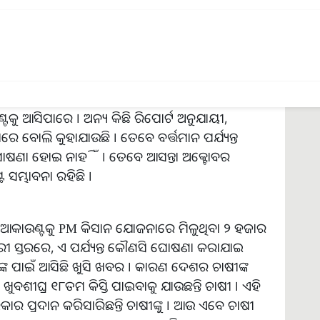
୧୮ତମ କିସ୍ତିକୁ ନେଇ ଅନେକ ଚାଷୀ ଅପେକ୍ଷା କରି ରହିଛନ୍ତି
ିଛି । ଚାଷୀଙ୍କୁ ପରବର୍ତ୍ତୀ କିସ୍ତି କେବେ ଦିଆଯିବ ସେ
ୋର୍ଟ ଅଣୁଅସ୍ତ୍ରଇ, ସେପ୍ଟେମ୍ବର ମାସ କିମ୍ବା
ଟକୁ ଆସିପାରେ । ଅନ୍ୟ କିଛି ରିପୋର୍ଟ ଅନୁଯାୟୀ,
େ ବୋଲି କୁହାଯାଉଛି । ତେବେ ବର୍ତ୍ତମାନ ପର୍ଯ୍ୟନ୍ତ
ଘୋଷଣା ହୋଇ ନାହିଁ । ତେବେ ଆସନ୍ତା ଅକ୍ଟୋବର
ଟ ସମ୍ଭାବନା ରହିଛି ।
୍କ ଆକାଉଣ୍ଟକୁ PM କିସାନ ଯୋଜନାରେ ମିଳୁଥିବା ୨ ହଜାର
ାରୀ ସ୍ତରରେ, ଏ ପର୍ଯ୍ୟନ୍ତ କୌଣସି ଘୋଷଣା କରାଯାଇ
୍କ ପାଇଁ ଆସିଛି ଖୁସି ଖବର । କାରଣ ଦେଶର ଚାଷୀଙ୍କ
। ଖୁବଶୀଘ୍ର ୧୮ତମ କିସ୍ତି ପାଇବାକୁ ଯାଉଛନ୍ତି ଚାଷୀ । ଏହି
ରକାର ପ୍ରଦାନ କରିସାରିଛନ୍ତି ଚାଷୀଙ୍କୁ । ଆଉ ଏବେ ଚାଷୀ