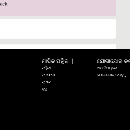
ack.
ମାସିକ ପତ୍ରିକା |
ଯୋଗାଯୋଗ କରନ୍
ପତ୍ରିକା
ଆମ ବିଷୟରେ
ସଦସ୍ୟତା
ଯୋଗାଯୋଗ କରନ୍ତୁ |
ପ୍ରଚାର
ଶୁଳ୍କ