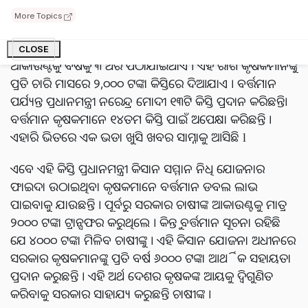
ପିଏମ କିସାନ ଯୋଜନା ଆରମ୍ଭ କରିଥିଲେ । ଏହି ଯୋଜନା
More Topics
ଅନୁଯାୟୀ ମୋଦି ସରକାର ପ୍ରତିବର୍ଷ ଚାଷୀଙ୍କୁ ୬,୦୦୦ ଟଙ୍କା ଲେଖାଏଁ
ଆର୍ଥିକ ସହାୟତା ଯୋଗାଇଥାନ୍ତି । ଏହି ରାଶି କୃଷକଙ୍କ
CLOSE
ଆକାଉଣ୍ଟକୁ ବର୍ଷକୁ ୩ ଥର ପଠାଯାଇଥାଏ । ଏହି ରାଶି କୃଷକମାନଙ୍କୁ
ପ୍ରତି ଚାରି ମାସରେ ୨,୦୦୦ ଟଙ୍କା କିସ୍ତିରେ ଦିଆଯାଏ । ବର୍ତ୍ତମାନ
ପର୍ଯ୍ୟନ୍ତ ପ୍ରଧାନମନ୍ତ୍ରୀ ନରେନ୍ଦ୍ର ମୋଦୀ ୧୩ଟି କିସ୍ତି ପ୍ରଦାନ କରିଛନ୍ତି।
ବର୍ତ୍ତମାନ କୃଷକମାନେ ୧୪ତମ କିସ୍ତି ପାଇଁ ଅପେକ୍ଷା କରିଛନ୍ତି ।
ଏହାରି ଭିତରେ ଏକ ଭଡା ଖୁସି ଖବର ସାମ୍ନାକୁ ଆସିଛି l
ଏବେ ଏହି କିସ୍ତି ପ୍ରଧାନମନ୍ତ୍ରୀ କିସାନ ସମ୍ମାନ ନିଧି ଯୋଜନାର
ଫାଇଦା ଉଠାଇଥିବା କୃଷକମାନେ ବର୍ତ୍ତମାନ ଡବଲ ଲାଭ
ପାଇବାକୁ ଯାଉଛନ୍ତି । ପୂର୍ବରୁ ସରକାର ଚାଷୀଙ୍କ ଆକାଉଣ୍ଟକୁ ମାତ୍ର
୨୦୦୦ ଟଙ୍କା ଟ୍ରାନ୍ସଫର କରୁଥିଲେ । କିନ୍ତୁ ବର୍ତ୍ତମାନ ସୂଚନା ରହିଛି
ଯେ ୪୦୦୦ ଟଙ୍କା ମିଳିବ ଚାଷୀଙ୍କୁ । ଏହି କିସାନ ଯୋଜନା ଅଧୀନରେ
ସରକାର କୃଷକମାନଙ୍କୁ ପ୍ରତି ବର୍ଷ ୬୦୦୦ ଟଙ୍କା ଆର୍ଥିକ ସହାୟତା
ପ୍ରଦାନ କରୁଛନ୍ତି । ଏହି ଅର୍ଥ ଦେଶର କୃଷକଙ୍କ ଆୟକୁ ଦ୍ୱିଗୁଣିତ
କରିବାକୁ ସରକାର ସାହାଯ୍ୟ କରୁଛନ୍ତି ଚାଷୀଙ୍କ ।