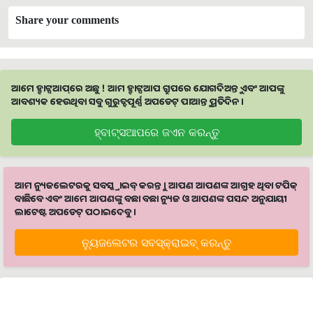
Share your comments
ଆମେ ହ୍ବାଟ୍ସଆପ୍‌ରେ ଅଛୁ ! ଆମ ହ୍ବାଟ୍ସଆପ ଗ୍ରୁପରେ ଯୋଗଦିଅନ୍ତୁ ଏବଂ ଆପଙ୍କୁ
ଆବଶ୍ୟକ ହେଉଥିବା ସବୁ ଗୁରୁତ୍ବପୂର୍ଣ୍ଣ ଅପଡେଟ୍‌ ପାଆନ୍ତୁ ପ୍ରତିଦିନ ।
ହ୍ବାଟ୍ସଆପରେ ଜଏନ କରନ୍ତୁ
ଆମ ନ୍ୟୁଜଲେଟରକୁ ସବସ୍କ୍ରାଇବ୍ କରନ୍ତୁ । ଆପଣ ଆପଣଙ୍କ ଆଗ୍ରହ ଥିବା ଟପିକ୍‌
ବାଛିବେ ଏବଂ ଆମେ ଆପଣଙ୍କୁ ବଛା ବଛା ନ୍ୟୁଜ ଓ ଆପଣଙ୍କ ପସନ୍ଦ ଅନୁଯାୟୀ
ଲାଟେଷ୍ଟ ଅପଡେଟ୍‌ ପଠାଇଦେବୁ ।
ନ୍ୟୁଜଲେଟର ସବସ୍କ୍ରାଇବ୍‌ କରନ୍ତୁ