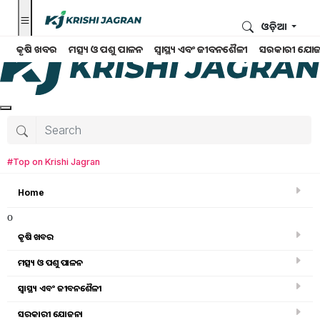
ଓଡ଼ିଆ
କୃଷି ଖବର
ମତ୍ସ୍ୟ ଓ ପଶୁ ପାଳନ
ସ୍ୱାସ୍ଥ୍ୟ ଏବଂ ଜୀବନଶୈଳୀ
ସରକାରୀ ଯୋଜ
#Top on Krishi Jagran
Home
o
କୃଷି ଖବର
ମତ୍ସ୍ୟ ଓ ପଶୁ ପାଳନ
ସ୍ୱାସ୍ଥ୍ୟ ଏବଂ ଜୀବନଶୈଳୀ
ସରକାରୀ ସ୍କିମ
ସରକାରୀ ଯୋଜନା