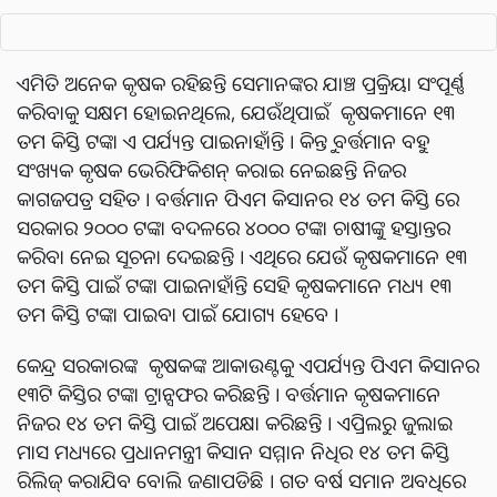
ଏମିତି ଅନେକ କୃଷକ ରହିଛନ୍ତି ସେମାନଙ୍କର ଯାଞ୍ଚ ପ୍ରକ୍ରିୟା ସଂପୂର୍ଣ୍ଣ
କରିବାକୁ ସକ୍ଷମ ହୋଇନଥିଲେ, ଯେଉଁଥିପାଇଁ କୃଷକମାନେ ୧୩
ତମ କିସ୍ତି ଟଙ୍କା ଏ ପର୍ଯ୍ୟନ୍ତ ପାଇନାହାଁନ୍ତି । କିନ୍ତୁ ବର୍ତ୍ତମାନ ବହୁ
ସଂଖ୍ୟକ କୃଷକ ଭେରିଫିକିଶନ୍ କରାଇ ନେଇଛନ୍ତି ନିଜର
କାଗଜପତ୍ର ସହିତ । ବର୍ତ୍ତମାନ ପିଏମ କିସାନର ୧୪ ତମ କିସ୍ତି ରେ
ସରକାର ୨୦୦୦ ଟଙ୍କା ବଦଳରେ ୪୦୦୦ ଟଙ୍କା ଚାଷୀଙ୍କୁ ହସ୍ତାନ୍ତର
କରିବା ନେଇ ସୂଚନା ଦେଇଛନ୍ତି । ଏଥିରେ ଯେଉଁ କୃଷକମାନେ ୧୩
ତମ କିସ୍ତି ପାଇଁ ଟଙ୍କା ପାଇନାହାଁନ୍ତି ସେହି କୃଷକମାନେ ମଧ୍ୟ ୧୩
ତମ କିସ୍ତି ଟଙ୍କା ପାଇବା ପାଇଁ ଯୋଗ୍ୟ ହେବେ ।
କେନ୍ଦ୍ର ସରକାରଙ୍କ କୃଷକଙ୍କ ଆକାଉଣ୍ଟକୁ ଏପର୍ଯ୍ୟନ୍ତ ପିଏମ କିସାନର
୧୩ଟି କିସ୍ତିର ଟଙ୍କା ଟ୍ରାନ୍ସଫର କରିଛନ୍ତି । ବର୍ତ୍ତମାନ କୃଷକମାନେ
ନିଜର ୧୪ ତମ କିସ୍ତି ପାଇଁ ଅପେକ୍ଷା କରିଛନ୍ତି । ଏପ୍ରିଲରୁ ଜୁଲାଇ
ମାସ ମଧ୍ୟରେ ପ୍ରଧାନମନ୍ତ୍ରୀ କିସାନ ସମ୍ମାନ ନିଧିର ୧୪ ତମ କିସ୍ତି
ରିଲିଜ୍ କରାଯିବ ବୋଲି ଜଣାପଡିଛି । ଗତ ବର୍ଷ ସମାନ ଅବଧିରେ