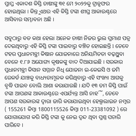
ପ୍ରାପ୍ତ ଏକାଦଶ କିସ୍ତି ଚାଷୀଙ୍କୁ ୩୧ ମେ ୨୦୨୨କୁ ଟ୍ରାନ୍ସଫର
ହୋଇଥିଲା । କିନ୍ତୁ ଏଥର ଏହି କିସ୍ତି ଟଙ୍କା ଶୀଘ୍ର ଆକାଉଣ୍ଟରେ
ଆସିବାର ସମ୍ଭାବନା ଅଛି ।
ସବୁଠାରୁ ବଡ କଥା ହେଲା ଅନେକ ଚାଷୀ ନିଜର ଭୁଲ ପ୍ରମାଣ ପତ୍ର
ଦେଇଥିବାରୁ ଏହି କିସ୍ତି ଟଙ୍କା ପାଇବାରୁ ବଞ୍ଚିତ ହୋଇଛନ୍ତି l ତେବେ
ଟହର ପ୍ରଧାନମନ୍ତ୍ରୀ କିଷାନ ଯୋଜନାରେ ଅନିୟମିତତା ବଢ଼ୁଥିବା
ବେଳେ ୧.୮୬ ଅଯୋଗ୍ୟ କୃଷକଙ୍କୁ ବାଦ ଦିଆଯାଇଛି । ସରକାର
ପ୍ରଧାନମନ୍ତ୍ରୀ କିସାନ ସମ୍ମାନ ନିଧି ଯୋଜନା ଇ-କେଇସି ଓ ଜମି
ରେକର୍ଡ ଯାଞ୍ଚକୁ ବାଧ୍ୟତାମୂଳକ କରିଥିବାରୁ ଏହି ସଂଖ୍ୟା ଆଗକୁ
ବୃଦ୍ଧି ପାଇବ ବୋଲି ଆଶା କରାଯାଉଛି । ଯଦି ୧୩ ତମ କିସ୍ତି ପାଇଁ
ଟଙ୍କା ଆପଣଙ୍କ ଆକାଉଣ୍ଟରେ ଏପର୍ଯ୍ୟନ୍ତ ଆସି ନାହିଁ, ତେବେ
ଆପଣ ସରକାରଙ୍କ ଦ୍ୱାରା ଜାରି କରାଯାଇଥିବା ହେଲ୍ପଲାଇନ ନମ୍ବର
( 155261 କିମ୍ବା 1800115526 କିମ୍ବା 011-23381092 ) ରେ
ଯୋଗାଯୋଗ କରି କିସ୍ତି ଟଙ୍କା କୁ ନେଇ ଦ୍ଵନ୍ଦ ଥିବା ପ୍ରଶ୍ନ ପଚାରି
ପାରିବେ ।