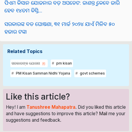
ପିଏମ କିସାନ ଯୋଜନାର ବଡ଼ ଅପଡେଟ: ଜାଣନ୍ତୁ କେବେ ଜାରି
ହେବ ୧୪ତମ କିସ୍ତି...
ସରକାରଙ୍କ ବଡ ଘୋଷଣା, ୩୧ ମାର୍ଚ୍ଚ ୨୦୨୪ ଯାଏଁ ମିଳିବ ୫୦
ହଜାର ଟଙ୍କା
Related Topics
ସରକାରଙ୍କ ଯୋଜନା
pm kisan
PM Kisan Samman Nidhi Yojana
govt schemes
Like this article?
Hey! I am
Tanushree Mahapatra
. Did you liked this article
and have suggestions to improve this article?
Mail
me your
suggestions and feedback.