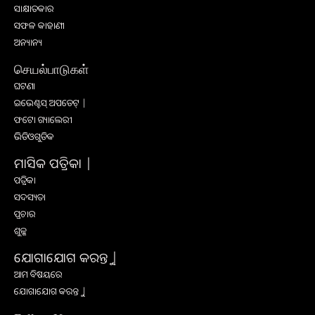
ସାକ୍ଷାତକାର
ସଫଳ କାହାଣୀ
ଅନ୍ୟାନ୍ୟ
செயல்பாடுகள்
ଘଟଣା
ଇଭେଣ୍ଟସ୍ ଅପଡେଟ୍ |
ଫଟୋ ଗ୍ୟାଲେରୀ
ଭିଡିଓଗୁଡିକ
ମାସିକ ପତ୍ରିକା |
ପତ୍ରିକା
ସଦସ୍ୟତା
ପ୍ରଚାର
ଶୁଳ୍କ
ଯୋଗାଯୋଗ କରନ୍ତୁ |
ଆମ ବିଷୟରେ
ଯୋଗାଯୋଗ କରନ୍ତୁ |