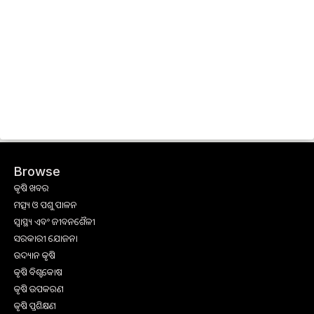
Browse
କୃଷି ଖବର
ମତ୍ସ୍ୟ ଓ ପଶୁ ପାଳନ
ସ୍ୱାସ୍ଥ୍ୟ ଏବଂ ଜୀବନଶୈଳୀ
ସରକାରୀ ଯୋଜନା
ଉଦ୍ୟାନ କୃଷି
କୃଷି ବିଶ୍ବକୋଷ
କୃଷି ଉପକରଣ
କୃଷି ପ୍ରଶିକ୍ଷଣ