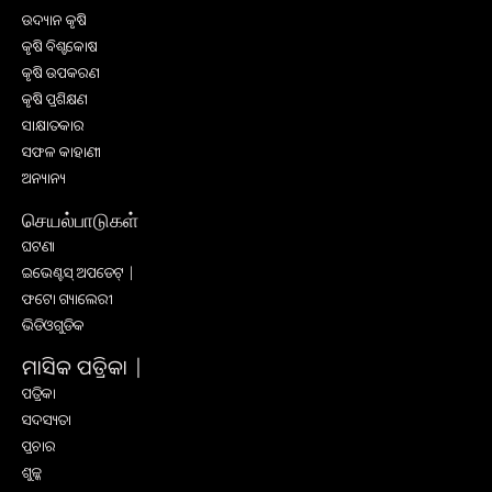
ଉଦ୍ୟାନ କୃଷି
କୃଷି ବିଶ୍ବକୋଷ
କୃଷି ଉପକରଣ
କୃଷି ପ୍ରଶିକ୍ଷଣ
ସାକ୍ଷାତକାର
ସଫଳ କାହାଣୀ
ଅନ୍ୟାନ୍ୟ
செயல்பாடுகள்
ଘଟଣା
ଇଭେଣ୍ଟସ୍ ଅପଡେଟ୍ |
ଫଟୋ ଗ୍ୟାଲେରୀ
ଭିଡିଓଗୁଡିକ
ମାସିକ ପତ୍ରିକା |
ପତ୍ରିକା
ସଦସ୍ୟତା
ପ୍ରଚାର
ଶୁଳ୍କ