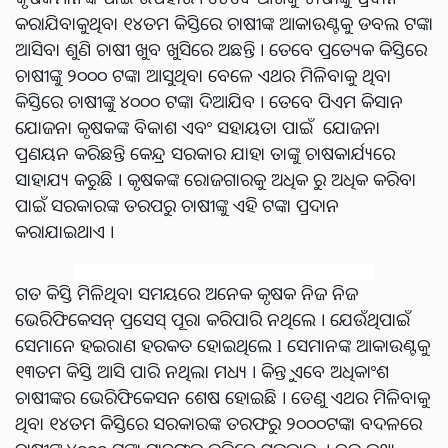
କରାଯିବାକୁଥିବା ୧୪ତମ କିସ୍ତିରେ ଚାଷୀଙ୍କ ଆକାଉଣ୍ଟକୁ ଡବଲ ଟଙ୍କା
ଆସିବା ଶୁଣି ଚାଷୀ ଖୁବ ଖୁସିରେ ଅଛନ୍ତି । ତେବେ ପ୍ରତ୍ୟେକ କିସ୍ତିରେ
ଚାଷୀଙ୍କୁ ୨୦୦୦ ଟଙ୍କା ଆସୁଥିବା ବେଳେ ଏଥର ମିଳିବାକୁ ଥିବା
କିସ୍ତିରେ ଚାଷୀଙ୍କୁ ୪୦୦୦ ଟଙ୍କା ଦିଆଯିବ । ତେବେ ପିଏମ କିସାନ
ଯୋଜନା କୃଷକଙ୍କ ବିକାଶ ଏବଂ ସହାୟତା ପାଇଁ ଯୋଜନା
ପ୍ରଣୟନ କରିଛନ୍ତି କେନ୍ଦ୍ର ସରକାର ଯାହା ତାଙ୍କୁ ଚାଷକାର୍ଯ୍ୟରେ
ସାହାଯ୍ୟ କରୁଛି । କୃଷକଙ୍କ ରୋଜଗାରକୁ ଅଧିକ ରୁ ଅଧିକ କରିବା
ପାଇଁ ସରକାରଙ୍କ ତରପରୁ ଚାଷୀଙ୍କୁ ଏହି ଟଙ୍କା ପ୍ରଦାନ
କରାଯାଇଥାଏ ।
ଗତ କିସ୍ତି ମିଳିଥିବା ସମୟରେ ଅନେକ କୃଷକ ନିଜ ନିଜ
ଭେରିଫିକେସନ୍ ପ୍ରସେସ୍ ପୂରା କରିପାରି ନଥିଲେ । ଯେଉଁଥିପାଇଁ
ସେମାନେ ହଇରାଣ ହରକତ ହୋଇଥିଲେ l ସେମାନଙ୍କ ଆକାଉଣ୍ଟକୁ
୧୩ତମ କିସ୍ତି ଆସି ପାରି ନଥିଲା ମଧ୍ୟ । କିନ୍ତୁ ଏବେ ଅଧିକାଂଶ
ଚାଷୀଙ୍କର ଭେରିଫିକେସନ ଶେଷ ହୋଇଛି । ତେଣୁ ଏଥର ମିଳିବାକୁ
ଥିବା ୧୪ତମ କିସ୍ତିରେ ସରକାରଙ୍କ ତରଫରୁ ୨୦୦୦ଟଙ୍କା ବଦଳରେ