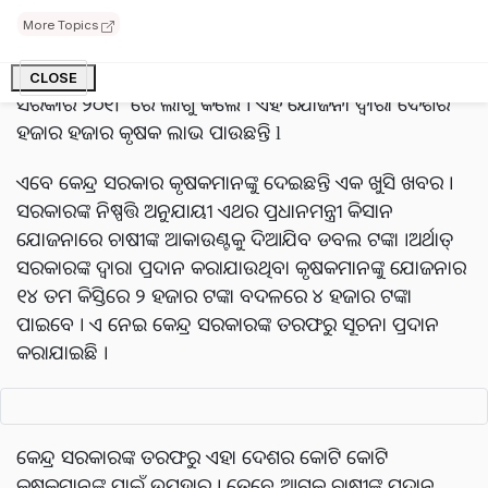
More Topics
ଏହା ପୂର୍ବରୁ କୃଷକମାନେ ବ୍ୟାଙ୍କ ଆକାଉଣ୍ଟରୁ ସିଧାସଳଖ କୌଣସି
ସରକାରଙ୍କ ଠାରୁ ନଗଦ ସହାୟତା ପାଇ ନଥିଲେ ଯାହା କେନ୍ଦ୍ର
CLOSE
ସରକାର ୨୦୧୮ ରେ ଲାଗୁ କଲେ । ଏହି ଯୋଜନା ଦ୍ୱାରା ଦେଶର
ହଜାର ହଜାର କୃଷକ ଲାଭ ପାଉଛନ୍ତି l
ଏବେ କେନ୍ଦ୍ର ସରକାର କୃଷକମାନଙ୍କୁ ଦେଇଛନ୍ତି ଏକ ଖୁସି ଖବର ।
ସରକାରଙ୍କ ନିଷ୍ପତ୍ତି ଅନୁଯାୟୀ ଏଥର ପ୍ରଧାନମନ୍ତ୍ରୀ କିସାନ
ଯୋଜନାରେ ଚାଷୀଙ୍କ ଆକାଉଣ୍ଟକୁ ଦିଆଯିବ ଡବଲ ଟଙ୍କା ।ଅର୍ଥାତ୍
ସରକାରଙ୍କ ଦ୍ୱାରା ପ୍ରଦାନ କରାଯାଉଥିବା କୃଷକମାନଙ୍କୁ ଯୋଜନାର
୧୪ ତମ କିସ୍ତିରେ ୨ ହଜାର ଟଙ୍କା ବଦଳରେ ୪ ହଜାର ଟଙ୍କା
ପାଇବେ । ଏ ନେଇ କେନ୍ଦ୍ର ସରକାରଙ୍କ ତରଫରୁ ସୂଚନା ପ୍ରଦାନ
କରାଯାଇଛି ।
କେନ୍ଦ୍ର ସରକାରଙ୍କ ତରଫରୁ ଏହା ଦେଶର କୋଟି କୋଟି
କୃଷକମାନଙ୍କ ପାଇଁ ଉପହାର । ତେବେ ଆଗକୁ ଚାଷୀଙ୍କୁ ପ୍ରଦାନ