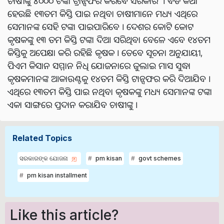
ଚାଷୀଙ୍କୁ ୪୦୦୦ ଟଙ୍କା ଟ୍ରାନ୍ସଫର କରିବେ ସରକାର । ବଡ କଥା
ହେଉଛି ୧୩ତମ କିସ୍ତି ପାଇ ନଥିବା ଚାଷୀମାନେ ମଧ୍ୟ ଏଥିରେ
ସେମାନଙ୍କ ସେହି ଟଙ୍କା ପାଇପାରିବେ । ଦେଶର କୋଟି କୋଟ
କୃଷକଙ୍କୁ ୧୩ ତମ କିସ୍ତି ଟଙ୍କା ଦିଆ ସରିଥିବା ବେଳେ ଏବେ ୧୪ତମ
କିସ୍ତିକୁ ଅପେକ୍ଷା କରି ରହିଛି କୃଷକ । ତେବେ ସୂଚନା ଅନୁଯାୟୀ,
ପିଏମ କିସାନ ସମ୍ମାନ ନିଧି ଯୋଜନାରେ ଜୁଲାଇ ମାସ ସୁଦ୍ଧା
କୃଷକମାନଙ୍କ ଆକାଉଣ୍ଟକୁ ୧୪ତମ କିସ୍ତି ଟାନ୍ସଫର କରି ଦିଆଯିବ ।
ଏଥିରେ ୧୩ତମ କିସ୍ତି ପାଇ ନଥିବା କୃଷକଙ୍କୁ ମଧ୍ୟ ସେମାନଙ୍କ ଟଙ୍କା
ଏକା ସାଙ୍ଗରେ ପ୍ରଦାନ କରାଯିବ ଚାଷୀଙ୍କୁ ।
Related Topics
ସରକାରଙ୍କ ଯୋଜନା
pm kisan
govt schemes
pm kisan installment
Like this article?