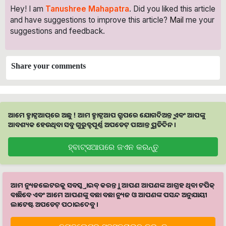
Hey! I am
Tanushree Mahapatra
. Did you liked this article
and have suggestions to improve this article?
Mail
me your
suggestions and feedback.
Share your comments
ଆମେ ହ୍ବାଟ୍ସଆପ୍‌ରେ ଅଛୁ ! ଆମ ହ୍ବାଟ୍ସଆପ ଗ୍ରୁପରେ ଯୋଗଦିଅନ୍ତୁ ଏବଂ ଆପଙ୍କୁ
ଆବଶ୍ୟକ ହେଉଥିବା ସବୁ ଗୁରୁତ୍ବପୂର୍ଣ୍ଣ ଅପଡେଟ୍‌ ପାଆନ୍ତୁ ପ୍ରତିଦିନ ।
ହ୍ବାଟ୍ସଆପରେ ଜଏନ କରନ୍ତୁ
ଆମ ନ୍ୟୁଜଲେଟରକୁ ସବସ୍କ୍ରାଇବ୍ କରନ୍ତୁ । ଆପଣ ଆପଣଙ୍କ ଆଗ୍ରହ ଥିବା ଟପିକ୍‌
ବାଛିବେ ଏବଂ ଆମେ ଆପଣଙ୍କୁ ବଛା ବଛା ନ୍ୟୁଜ ଓ ଆପଣଙ୍କ ପସନ୍ଦ ଅନୁଯାୟୀ
ଲାଟେଷ୍ଟ ଅପଡେଟ୍‌ ପଠାଇଦେବୁ ।