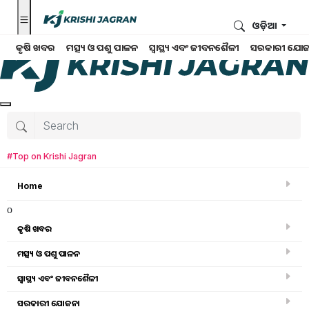
ଓଡ଼ିଆ
କୃଷି ଖବର
ମତ୍ସ୍ୟ ଓ ପଶୁ ପାଳନ
ସ୍ୱାସ୍ଥ୍ୟ ଏବଂ ଜୀବନଶୈଳୀ
ସରକାରୀ ଯୋଜ
#Top on Krishi Jagran
Home
o
କୃଷି ଖବର
ମତ୍ସ୍ୟ ଓ ପଶୁ ପାଳନ
ସ୍ୱାସ୍ଥ୍ୟ ଏବଂ ଜୀବନଶୈଳୀ
ସରକାରୀ ସ୍କିମ
ସରକାରୀ ଯୋଜନା