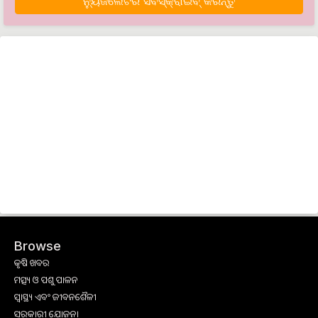
ନ୍ୟୁଜଲେଟର ସବସ୍କ୍ରାଇବ୍‌ କରନ୍ତୁ
Browse
କୃଷି ଖବର
ମତ୍ସ୍ୟ ଓ ପଶୁ ପାଳନ
ସ୍ୱାସ୍ଥ୍ୟ ଏବଂ ଜୀବନଶୈଳୀ
ସରକାରୀ ଯୋଜନା