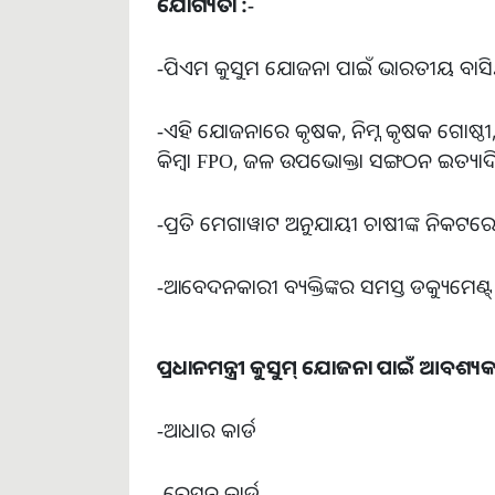
ଯୋଗ୍ୟତା :-
-ପିଏମ କୁସୁମ ଯୋଜନା ପାଇଁ ଭାରତୀୟ ବାସିନ
-ଏହି ଯୋଜନାରେ କୃଷକ, ନିମ୍ନ କୃଷକ ଗୋଷ୍ଠ
କିମ୍ବା FPO, ଜଳ ଉପଭୋକ୍ତା ସଙ୍ଗଠନ ଇତ୍ୟ
-ପ୍ରତି ମେଗାୱାଟ ଅନୁଯାୟୀ ଚାଷୀଙ୍କ ନିକଟରେ 
-ଆବେଦନକାରୀ ବ୍ୟକ୍ତିଙ୍କର ସମସ୍ତ ଡକ୍ୟୁମେଣ୍ଟ
ପ୍ରଧାନମନ୍ତ୍ରୀ କୁସୁମ୍ ଯୋଜନା ପାଇଁ ଆବଶ୍ୟକ
-ଆଧାର କାର୍ଡ
-ରେସନ କାର୍ଡ