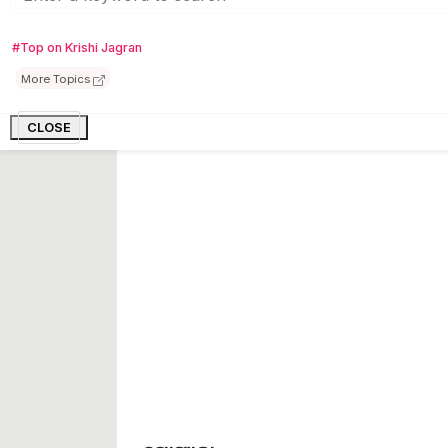
ଯୋଗାଇ ଦେବେ ସରକାର ଯାହା ଦ୍ୱାରା ଚାଷ
ଯାହାଦ୍ୱାରା ଫସଲର ଅମଳ ମଧ୍ୟ ସଠିକ ସଫଳ
#Top on Krishi Jagran
ପ୍ରଧାନମନ୍ତ୍ରୀ କୁସୁମ ଯୋଜନା ଅଧୀନରେ ଆସନ୍
More Topics
ପମ୍ପ ଏବଂ ୩ କୋଟି ଚାଷୀଙ୍କୁ ସୋଲା ପମ୍ପର ଶକ
ଚାଷୀ ମାଗଣା ବିଜୁଳି ବ୍ୟବହାର କରିପାରିବେ l
CLOSE