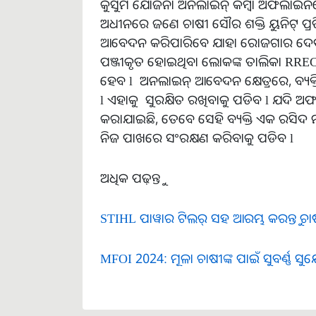
କୁସୁମ ଯୋଜନା ଅନଲାଇନ୍ କିମ୍ବା ଅଫଲାଇ
ଅଧୀନରେ ଜଣେ ଚାଷୀ ସୌର ଶକ୍ତି ୟୁନିଟ୍ ପ୍ର
ଆବେଦନ କରିପାରିବେ ଯାହା ରୋଜଗାର ଦେବ 
ପଞ୍ଜୀକୃତ ହୋଇଥିବା ଲୋକଙ୍କ ତାଲିକା RR
ହେବ l ଅନଲାଇନ୍ ଆବେଦନ କ୍ଷେତ୍ରରେ, ବ୍ୟକ୍ତି
l ଏହାକୁ ସୁରକ୍ଷିତ ରଖିବାକୁ ପଡିବ l ଯଦି ଅଫଲା
କରାଯାଇଛି, ତେବେ ସେହି ବ୍ୟକ୍ତି ଏକ ରସିଦ
ନିଜ ପାଖରେ ସଂରକ୍ଷଣ କରିବାକୁ ପଡିବ l
ଅଧିକ ପଢ଼ନ୍ତୁ
STIHL ପାୱାର ଟିଲର୍ ସହ ଆରମ୍ଭ କରନ୍ତୁ ଚାଷ
MFOI 2024: ମୂଳା ଚାଷୀଙ୍କ ପାଇଁ ସୁବର୍ଣ୍ଣ ସ