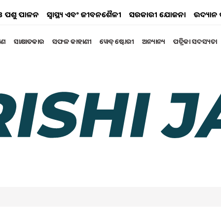
ୟ ଓ ପଶୁ ପାଳନ
ସ୍ୱାସ୍ଥ୍ୟ ଏବଂ ଜୀବନଶୈଳୀ
ସରକାରୀ ଯୋଜନା
ଉଦ୍ୟାନ 
୍ଷଣ
ସାକ୍ଷାତକାର
ସଫଳ କାହାଣୀ
ୱେବ୍ ଷ୍ଟୋରୀ
ଅନ୍ୟାନ୍ୟ
ପତ୍ରିକା ସଦସ୍ୟତା
ନଲାଇନ୍ ରେ କିପରି କରିବେ
କାରଙ୍କ ଦ୍ୱାରା ପରିଚାଳିତ କରାଯାଉଛି ।
y 2024 12:35 PM