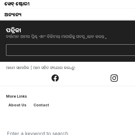
ଦେଶରେ ଏପରି ଅନେକ ଅଞ୍ଚଳ ରହିଛି ଯେଉଁଠ
ୱେବ୍ ଷ୍ଟୋରୀ
କାରଣରୁ ସେହି ଅଞ୍ଚଳରେ ଚାଷ ପ୍ରଭାବିତ ହୋଇ
ଅନ୍ୟାନ୍ୟ
ମଧ୍ୟ ପଡେ l ବର୍ଷା ଅଭାବରୁ ଫସଲକୁ ଜଳସେ
ଜଳସେଚନର ଅଭାବ ବିଳମ୍ବ ଏବଂ ଉତ୍ପାଦନ ଉ
ପତ୍ରିକା
ବର୍ତ୍ତମାନ ଆମର ପ୍ରିଣ୍ଟ୍ ଏବଂ ଡିଜିଟାଲ୍ ମାଗାଜିନ୍କୁ ସବସ୍କ୍ରାଇବ କରନ୍ତୁ
ପ୍ରତ୍ୟେକ କୃଷକ ଜଳସେଚନ କରିବା ପାଇଁ ମହଙ୍
ଟଙ୍କା ମଧ୍ୟ ଖର୍ଚ୍ଚ ହୁଏ l ଜଳସେଚନ ପାଇଁ ବିଭି
ପରିଚାଳିତ କରାଯାଉଛି । ପ୍ରଧାନମନ୍ତ୍ରୀ କୁ
ଆମେ ସାମାଜିକ | ଆମ ସହିତ ସଂଯୋଗ କରନ୍ତୁ:
ଯେଉଁଥିରେ କୃଷକମାନେ ସବସିଡି ସହିତ ନିଜ 
ତେବେ ପିଏମ କୁସୁମ ଯୋଜନାରେ କିପରି ସବସ
ସେ ବିଷୟରେ ବିସ୍ତୃତ ଆଲୋଚନା କରିବା l
More Links
About Us
Contact
ଯୋଜନା ର ଉଦ୍ଦେଶ୍ୟ :-
ପ୍ରଧାନମନ୍ତ୍ରୀ କୁସୁମ ଯୋଜନା, ଯେଉଁଥିରେ ସରକ
ଲକ୍ଷ୍ୟ ରଖିଛନ୍ତି । ଏହି ଯୋଜନା ଅଧୀନରେ 