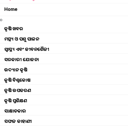
Home
o
କୃଷି ଖବର
ମତ୍ସ୍ୟ ଓ ପଶୁ ପାଳନ
ସ୍ୱାସ୍ଥ୍ୟ ଏବଂ ଜୀବନଶୈଳୀ
ସରକାରୀ ଯୋଜନା
ଉଦ୍ୟାନ କୃଷି
କୃଷି ବିଶ୍ବକୋଷ
କୃଷି ଉପକରଣ
କୃଷି ପ୍ରଶିକ୍ଷଣ
ସାକ୍ଷାତକାର
Pradhanmantri kusum yojana 
ସଫଳ କାହାଣୀ