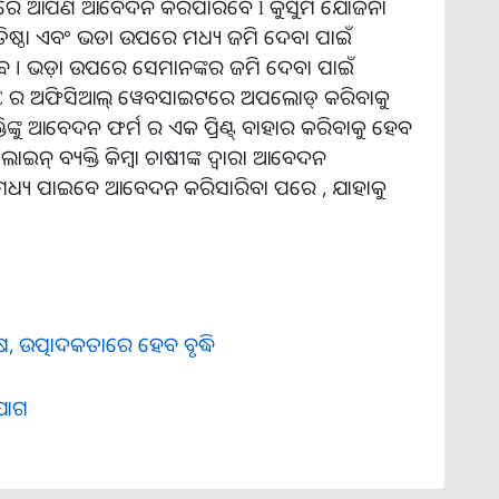
ନରେ ଆପଣ ଆବେଦନ କରିପାରିବେ l କୁସୁମ ଯୋଜନା
ତିଷ୍ଠା ଏବଂ ଭଡା ଉପରେ ମଧ୍ୟ ଜମି ଦେବା ପାଇଁ
। ଭଡ଼ା ଉପରେ ସେମାନଙ୍କର ଜମି ଦେବା ପାଇଁ
EC ର ଅଫିସିଆଲ୍ ୱେବସାଇଟରେ ଅପଲୋଡ୍ କରିବାକୁ
ଙ୍କୁ ଆବେଦନ ଫର୍ମ ର ଏକ ପ୍ରିଣ୍ଟ୍ ବାହାର କରିବାକୁ ହେବ
ଇନ୍ ବ୍ୟକ୍ତି କିମ୍ବା ଚାଷୀଙ୍କ ଦ୍ୱାରା ଆବେଦନ
 ମଧ୍ୟ ପାଇବେ ଆବେଦନ କରିସାରିବା ପରେ , ଯାହାକୁ
, ଉତ୍ପାଦକତାରେ ହେବ ବୃଦ୍ଧି
ୁଯୋଗ