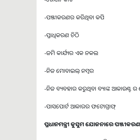
-ପଞ୍ଜୀକରଣର କରିଥିବା କପି
-ପ୍ରାଧିକରଣ ଚିଠି
-ଜମି କାର୍ଯ୍ୟର ଏକ ନକଲ
-ନିଜ ମୋବାଇଲ୍ ନମ୍ବର
-ନିଜ ବ୍ୟବହାର କରୁଥିବା ବ୍ୟାଙ୍କ ଆକାଉଣ୍ଟ ର 
-ପାସପୋର୍ଟ ଆକାରର ଫଟୋଗ୍ରାଫ୍
ପ୍ରଧାନମନ୍ତ୍ରୀ କୁସୁମ ଯୋଜନାରେ ପଞ୍ଜୀକରଣ ପ୍