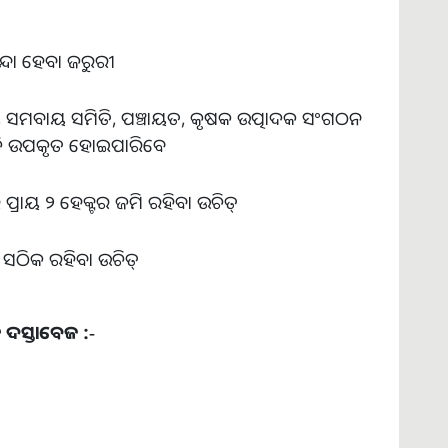
୍ଦା ହେବା ଜରୁରୀ
ୀ, ସମବାୟ ସମିତି, ପଞ୍ଚାୟତ, କୃଷକ ଉତ୍ପାଦକ ସଂଗଠନ
ାଦି ଉପକୃତ ହୋଇପାରିବେ
ପ୍ରାୟ ୨ ହେକ୍ଟର ଜମି ରହିବା ଉଚିତ୍
୍ ସଠିକ ରହିବା ଉଚିତ୍
 ଦସ୍ତାବେଜ :-