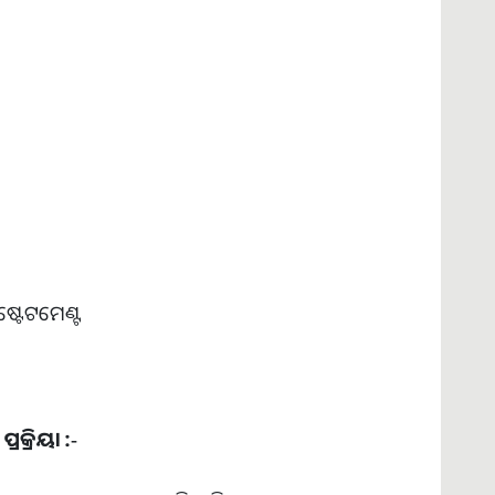
ଷ୍ଟେଟମେଣ୍ଟ
ରକ୍ରିୟା :-