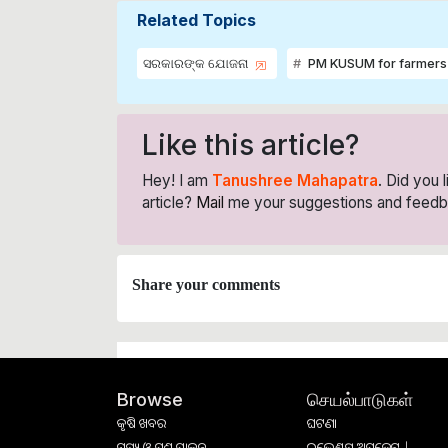
Related Topics
ସରକାରଙ୍କ ଯୋଜନା
PM KUSUM for farmers
Like this article?
Hey! I am
Tanushree Mahapatra
. Did you 
article?
Mail
me your suggestions and feedb
Share your comments
செயல்பாடுகள்
Browse
କୃଷି ଖବର
ଘଟଣା
ମତ୍ସ୍ୟ ଓ ପଶୁ ପାଳନ
ଇଭେଣ୍ଟସ୍ ଅପଡେଟ୍ |