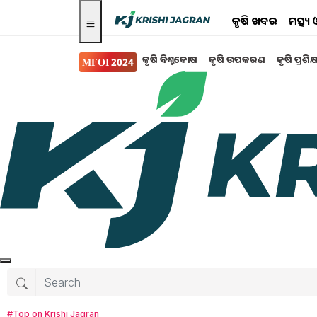
କୃଷି ଖବର
ମତ୍ସ୍
କୃଷି ବିଶ୍ବକୋଷ
କୃଷି ଉପକରଣ
କୃଷି ପ୍ରଶିକ
MFOI 2024
ସରକାରୀ ସ୍କିମ
Pm Kusum Yojana: ଅ
ଆବେଦନ ?
ଜଳସେଚନ ପାଇଁ ବିଭିନ୍ନ ଯୋଜନା କେନ୍ଦ୍ର ଓ ରାଜ୍ୟ ସର
Tanushree Mahapatra
Tuesday, 14 Ma
#Top on Krishi Jagran