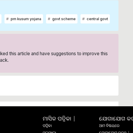
pm kusum yojana
govt scheme
central govt
liked this article and have suggestions to improve this
ack.
ମାସିକ ପତ୍ରିକା |
ଯୋଗାଯୋଗ କରନ୍
ପତ୍ରିକା
ଆମ ବିଷୟରେ
ସଦସ୍ୟତା
ଯୋଗାଯୋଗ କରନ୍ତୁ |