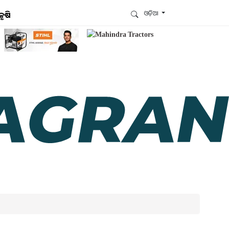
ଓଡ଼ିଆ
କୃଷି
ଆମେ ହ୍ବାଟ୍ସଆପ୍‌ରେ ଅଛୁ ! ଆମ ହ୍ବାଟ୍ସଆପ ଗ୍ରୁପରେ
ଯୋଗଦିଅନ୍ତୁ ଏବଂ ଆପଙ୍କୁ ଆବଶ୍ୟକ ହେଉଥିବା ସବୁ
ଗୁରୁତ୍ବପୂର୍ଣ୍ଣ ଅପଡେଟ୍‌ ପାଆନ୍ତୁ ପ୍ରତିଦିନ ।
ହ୍ବାଟ୍ସଆପରେ ଜଏନ କରନ୍ତୁ
ଆମ ନ୍ୟୁଜଲେଟରକୁ ସବସ୍କ୍ରାଇବ୍ କରନ୍ତୁ । ଆପଣ ଆପଣଙ୍କ
ଆଗ୍ରହ ଥିବା ଟପିକ୍‌ ବାଛିବେ ଏବଂ ଆମେ ଆପଣଙ୍କୁ ବଛା ବଛା
ନ୍ୟୁଜ ଓ ଆପଣଙ୍କ ପସନ୍ଦ ଅନୁଯାୟୀ ଲାଟେଷ୍ଟ ଅପଡେଟ୍‌
ପଠାଇଦେବୁ ।