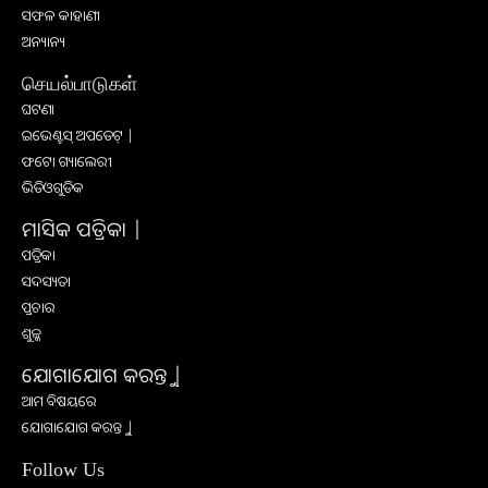
ସଫଳ କାହାଣୀ
ଅନ୍ୟାନ୍ୟ
செயல்பாடுகள்
ଘଟଣା
ଇଭେଣ୍ଟସ୍ ଅପଡେଟ୍ |
ଫଟୋ ଗ୍ୟାଲେରୀ
ଭିଡିଓଗୁଡିକ
ମାସିକ ପତ୍ରିକା |
ପତ୍ରିକା
ସଦସ୍ୟତା
ପ୍ରଚାର
ଶୁଳ୍କ
ଯୋଗାଯୋଗ କରନ୍ତୁ |
ଆମ ବିଷୟରେ
ଯୋଗାଯୋଗ କରନ୍ତୁ |
Follow Us