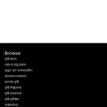
Browse
କୃଷି ଖବର
ମତ୍ସ୍ୟ ଓ ପଶୁ ପାଳନ
ସ୍ୱାସ୍ଥ୍ୟ ଏବଂ ଜୀବନଶୈଳୀ
ସରକାରୀ ଯୋଜନା
ଉଦ୍ୟାନ କୃଷି
କୃଷି ବିଶ୍ବକୋଷ
କୃଷି ଉପକରଣ
କୃଷି ପ୍ରଶିକ୍ଷଣ
ସାକ୍ଷାତକାର