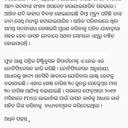
ଅନ୍ୟ ସଦସ୍ୟଙ୍କ ସଂଖ୍ୟା ଅପଡେଟ କରାଯାଇପାରିବ ସହଜରେ ।
ଅର୍ଥାତ ଯଦି କାହାର ବିବାହ ହୋଇଯାଇଛି କିମ୍ବା ମୃତ୍ୟୁ ଘଟିଛି ତାଙ୍କ
ନାମ ସେଥି ମଧ୍ୟରୁ ହଟାଯାଇପାରିବ । ଅର୍ଥାତ ପରିବାରରେ ଥିବା
ସମସ୍ତ ସଦସ୍ୟଙ୍କର କେୱାଇସି ପୂରଣ କରିବାକୁ ପଡିବ ଯାହାଦ୍ୱାରା
ସହଜ ହେବ ରାସନ ନେବାରେ ଅଥବା ସେମାନେ ଏଥିରୁ ବଞ୍ଚିତ
ହୋଇପାରନ୍ତି ।
ଫୁଡ ଆଣ୍ଡ ପବ୍ଲିକ ଡିଷ୍ଟ୍ରିବୁସନ ଡିପାର୍ଟମେଣ୍ଟ ଏ ନେଇ ଏକ
ନୋଟିଫିକେସନ ଜାରି କରିଛି । ନୋଟିଫିକେସନ ଅନୁଯାୟୀ,
ଆଧାରକୁ ଖାଦ୍ୟ ସବସିଡି ଖାତାରେ ଯୋଡିବାର ଲାଷ୍ଟ ଡେଟକୁ
ବଢାଯାଇଛି । ଏହାର ଶେଷ ତାରିଖ ୩୦ ଜୁନରୁ ସେପ୍ଟେମ୍ବର ମାସ
୩୦ ତାରିଖ ପର୍ଯ୍ୟନ୍ତ ବଢାଯାଇଛି । ସରକାର ଫେବୃଆରୀ ୨୦୧୭
ମସିହାରେ PDSର ଲାଭାର୍ଥୀଙ୍କ ପାଇଁ ରାସନ କାର୍ଡକୁ ଆଧାର କାର୍ଡ
ସହିତ ଲିଙ୍କ କରିବାକୁ ବାଧ୍ୟତାମୂଳକ କରିଦେଇଥିଲା ।
ଅଧିକ ପଢ଼ନ୍ତୁ