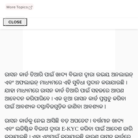
More Topics
CLOSE
ରାସନ କାର୍ଡ ତିଆରି ପାଇଁ ଖାଦ୍ୟ ବିଭାଗ ଦ୍ୱାରା ଉଭୟ ଅନଲାଇନ୍
ଏବଂ ଅଫଲାଇନ୍ ମାଧ୍ୟମରେ ଏହି ସୁବିଧା ପ୍ରଦାନ କରାଯାଉଛି ।
ଯାହା ମାଧ୍ୟମରେ ରାସନ କାର୍ଡ ତିଆରି ପାଇଁ ସହଜରେ ଆପଣ
ଆବେଦନ କରିପାରିବେ । ଏକ ନୂଆ ରାସନ କାର୍ଡ ପ୍ରସ୍ତୁତ କରିବା
ପାଇଁ ଆବଶ୍ୟକ ଦସ୍ତାବିଜଗୁଡ଼ିକ ଜାଣିବା ଆବଶ୍ୟକ l
ରାସନ କାର୍ଡକୁ ନେଇ ଆସିଛି ବଡ଼ ଅପଡେଟ । ବର୍ତ୍ତମାନ ଖାଦ୍ୟ
ଏବଂ ଲଜିଷ୍ଟିକ ବିଭାଗ ଦ୍ୱାରା E-KYC କରିବା ପାଇଁ ଆଦେଶ ଜାରି
କରାଯାଇଛି । ଏହା ଏଥିପାଇଁ କରାଯାଇଛି କାରଣ ରାସନ କାର୍ଡରେ