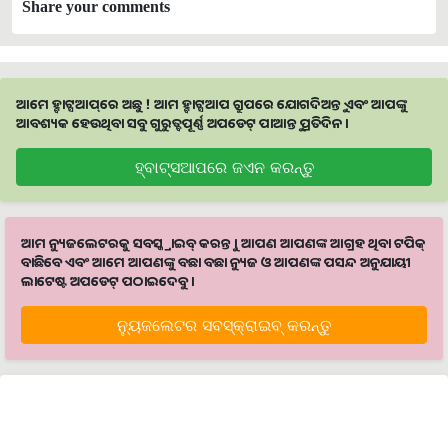
Share your comments
ଆମେ ହ୍ବାଟ୍ସଆପ୍‌ରେ ଅଛୁ ! ଆମ ହ୍ବାଟ୍ସଆପ ଗ୍ରୁପରେ ଯୋଗଦିଅନ୍ତୁ ଏବଂ ଆପଙ୍କୁ
ଆବଶ୍ୟକ ହେଉଥିବା ସବୁ ଗୁରୁତ୍ବପୂର୍ଣ୍ଣ ଅପଡେଟ୍‌ ପାଆନ୍ତୁ ପ୍ରତିଦିନ ।
ହ୍ବାଟ୍ସଆପରେ ଜଏନ କରନ୍ତୁ
ଆମ ନ୍ୟୁଜଲେଟରକୁ ସବସ୍କ୍ରାଇବ୍ କରନ୍ତୁ । ଆପଣ ଆପଣଙ୍କ ଆଗ୍ରହ ଥିବା ଟପିକ୍‌
ବାଛିବେ ଏବଂ ଆମେ ଆପଣଙ୍କୁ ବଛା ବଛା ନ୍ୟୁଜ ଓ ଆପଣଙ୍କ ପସନ୍ଦ ଅନୁଯାୟୀ
ଲାଟେଷ୍ଟ ଅପଡେଟ୍‌ ପଠାଇଦେବୁ ।
ନ୍ୟୁଜଲେଟର ସବସ୍କ୍ରାଇବ୍‌ କରନ୍ତୁ