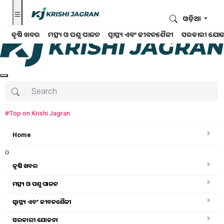
ଓଡ଼ିଆ
କୃଷି ଖବର
ମତ୍ସ୍ୟ ଓ ପଶୁ ପାଳନ
ସ୍ୱାସ୍ଥ୍ୟ ଏବଂ ଜୀବନଶୈଳୀ
ସରକାରୀ ଯୋଜ
#Top on Krishi Jagran
Home
o
କୃଷି ଖବର
ମତ୍ସ୍ୟ ଓ ପଶୁ ପାଳନ
ସ୍ୱାସ୍ଥ୍ୟ ଏବଂ ଜୀବନଶୈଳୀ
ସରକାରୀ ସ୍କିମ
ସରକାରୀ ଯୋଜନା