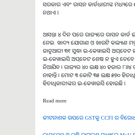
ସରକାର ଏବଂ ରାସନ କାର୍ଡଧାରୀଙ୍କ ମଧ୍ୟରେ
ନଥାଏ l
ଆସନ୍ତା ୪ ଦିନ ପରେ ରାଜ୍ୟରେ ରାସନ କାର୍ଡ
ନେଇ ଖାଦ୍ୟ ଯୋଗାଣ ଓ ଖାଉଟି କଲ୍ୟାଣ ମନ୍ତ୍ରୀ କ
ଜାନୁଆରୀ ୩୧ ସୁଦ୍ଧା ଇ-କେୱାଇସି ଅପ୍‌ଡେଟ ଲା
ଇ-କେୱାଇସି ଅପ୍‌ଡେଟ ଶେଷ ନ ହୁଏ ତେବେ 
ନିଆଯିବ । ରାଜ୍ୟର ୪୦ ଲକ୍ଷ ୪୦ ହଜାର ୮୬୪ 
ନାହାନ୍ତି । ମୋଟ ୩ କୋଟି ୩୫ ଲକ୍ଷ ୫୭୦ ହିତ
ହିତାଧିକାରୀଙ୍କର ଇ-କେୱାଇସି ହୋଇଛି ।
Read more
କୀଟନାଶକ ଉପରେ GSTକୁ CCFI ର ବିରୋ
ଜାୟଡେକ୍ସ ଓ କୃଷି ଜାଗରଣ ମଧ୍ୟରେ MoU ସ୍ଵ