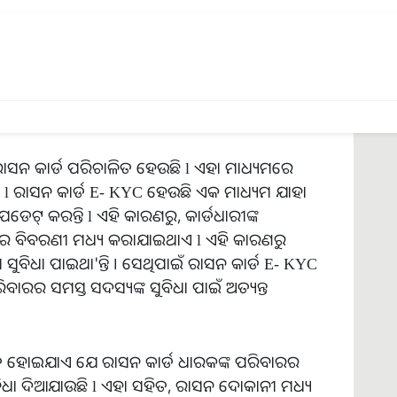
ା ରାସନ କାର୍ଡ ପରିଚାଳିତ ହେଉଛି l ଏହା ମାଧ୍ୟମରେ
ବ l ରାସନ କାର୍ଡ E- KYC ହେଉଛି ଏକ ମାଧ୍ୟମ ଯାହା
ଡେଟ୍ କରନ୍ତି l ଏହି କାରଣରୁ, କାର୍ଡଧାରୀଙ୍କ
 ହ୍ରାସର ବିବରଣୀ ମଧ୍ୟ କରାଯାଇଥାଏ l ଏହି କାରଣରୁ
ବିଧା ପାଇଥା'ନ୍ତି । ସେଥିପାଇଁ ରାସନ କାର୍ଡ E- KYC
ପରିବାରର ସମସ୍ତ ସଦସ୍ୟଙ୍କ ସୁବିଧା ପାଇଁ ଅତ୍ୟନ୍ତ
ଚିତ ହୋଇଯାଏ ଯେ ରାସନ କାର୍ଡ ଧାରକଙ୍କ ପରିବାରର
ବିଧା ଦିଆଯାଉଛି l ଏହା ସହିତ, ରାସନ ଦୋକାନୀ ମଧ୍ୟ