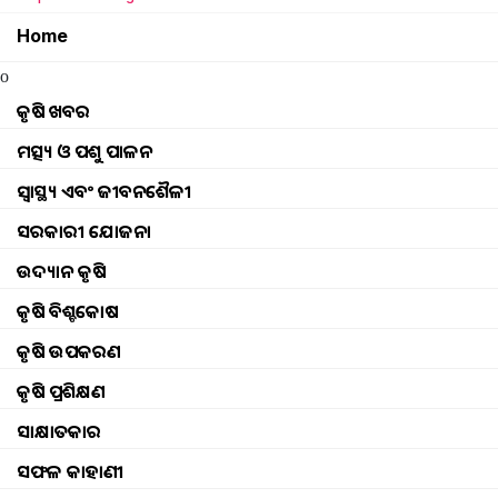
Home
o
କୃଷି ଖବର
ମତ୍ସ୍ୟ ଓ ପଶୁ ପାଳନ
ସ୍ୱାସ୍ଥ୍ୟ ଏବଂ ଜୀବନଶୈଳୀ
ସରକାରୀ ଯୋଜନା
ଉଦ୍ୟାନ କୃଷି
କୃଷି ବିଶ୍ବକୋଷ
କୃଷି ଉପକରଣ
କୃଷି ପ୍ରଶିକ୍ଷଣ
ସାକ୍ଷାତକାର
Ration card E kyc 
ସଫଳ କାହାଣୀ