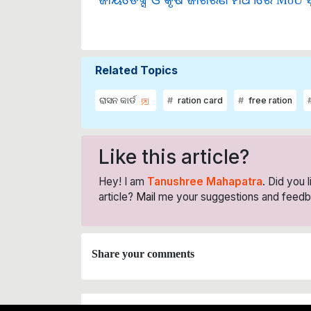
Related Topics
ରାସନ କାର୍ଡ
ration card
free ration
Like this article?
Hey! I am
Tanushree Mahapatra
. Did you 
article?
Mail
me your suggestions and feedb
Share your comments