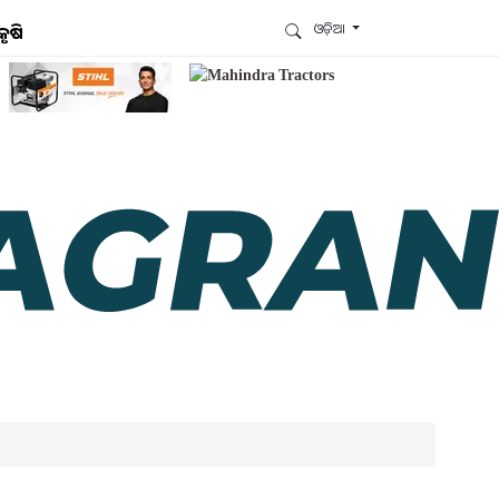
ଓଡ଼ିଆ
କୃଷି
ଆମେ ହ୍ବାଟ୍ସଆପ୍‌ରେ ଅଛୁ ! ଆମ ହ୍ବାଟ୍ସଆପ ଗ୍ରୁପରେ
ଯୋଗଦିଅନ୍ତୁ ଏବଂ ଆପଙ୍କୁ ଆବଶ୍ୟକ ହେଉଥିବା ସବୁ
ଗୁରୁତ୍ବପୂର୍ଣ୍ଣ ଅପଡେଟ୍‌ ପାଆନ୍ତୁ ପ୍ରତିଦିନ ।
ହ୍ବାଟ୍ସଆପରେ ଜଏନ କରନ୍ତୁ
ଆମ ନ୍ୟୁଜଲେଟରକୁ ସବସ୍କ୍ରାଇବ୍ କରନ୍ତୁ । ଆପଣ ଆପଣଙ୍କ
ଆଗ୍ରହ ଥିବା ଟପିକ୍‌ ବାଛିବେ ଏବଂ ଆମେ ଆପଣଙ୍କୁ ବଛା ବଛା
ନ୍ୟୁଜ ଓ ଆପଣଙ୍କ ପସନ୍ଦ ଅନୁଯାୟୀ ଲାଟେଷ୍ଟ ଅପଡେଟ୍‌
ପଠାଇଦେବୁ ।