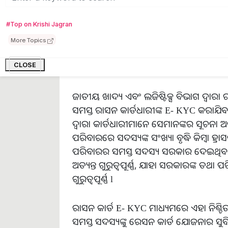
#Top on Krishi Jagran
More Topics
ରାସନ କାର୍ଡ E Kyc କ’ଣ ?
CLOSE
ଜାତୀୟ ଖାଦ୍ୟ ଏବଂ ଲଜିଷ୍ଟିକ୍ସ ବିଭାଗ ଦ୍ୱାର
ସମସ୍ତ ରାସନ କାର୍ଡଧାରୀଙ୍କ E- KYC କରାଯି
ଦ୍ୱାରା କାର୍ଡଧାରୀମାନେ ସେମାନଙ୍କର ସୂଚନା ଅପ
ପରିବାରରେ ସଦସ୍ୟଙ୍କ ସଂଖ୍ୟା ବୃଦ୍ଧି କିମ୍ବା
ପରିବାରର ସମସ୍ତ ସଦସ୍ୟ ସରକାର ଦେଇଥିବା ସୁ
ଅତ୍ୟନ୍ତ ଗୁରୁତ୍ୱପୂର୍ଣ୍ଣ, ଯାହା ସରକାରଙ୍କ ତଥା 
ଗୁରୁତ୍ୱପୂର୍ଣ୍ଣ l
ରାସନ କାର୍ଡ E- KYC ମାଧ୍ୟମରେ ଏହା ନିଶ୍
ସମସ୍ତ ସଦସ୍ୟଙ୍କୁ ରେସନ କାର୍ଡ ଯୋଜନାର ସୁ