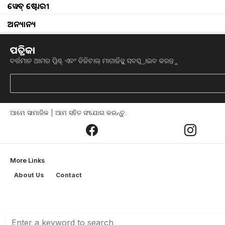
ୱେବ୍ ଷ୍ଟୋରୀ
ଆପଣଙ୍କ କିମ୍ବା ଆପଣଙ୍କ ପରିବାରରେ କାହାର 
ପଞ୍ଜିକୃତ ହୋଇଛି କି ? ରାସନ କାର୍ଡରେ ପଞ୍ଜୀ
ଅନ୍ୟାନ୍ୟ
ହେଉଛି ଯେ ରାସନ କାର୍ଡରେ ନାମ ପଞ୍ଜିକ
ପତ୍ରିକା
ଏହା ଏକ ଗୁରୁତ୍ୱପୂର୍ଣ୍ଣ ଡକ୍ୟୁମେଣ୍ଟ ଭାବରେ ମଧ୍
ବର୍ତ୍ତମାନ ଆମର ପ୍ରିଣ୍ଟ୍ ଏବଂ ଡିଜିଟାଲ୍ ମାଗାଜିନ୍କୁ ସବସ୍କ୍ରାଇବ କରନ୍ତୁ
ଏହା ମାଧ୍ୟମରେ ଆପଣ PDS ଦୋକାନରୁ ମାଗଣା
ଚିନି ମଧ୍ୟ ପାଇପାରିବେ l କେବଳ ଏତିକି ନୁହେ
ସେଭିଂ ସ୍କିମରେ ଆକାଉଣ୍ଟ ଖୋଲିବା, ମୋବାଇଲ୍
ଆମେ ସାମାଜିକ | ଆମ ସହିତ ସଂଯୋଗ କରନ୍ତୁ:
କରିବା ପାଇଁ ରାସନ କାର୍ଡ ଆବଶ୍ୟକ।
More Links
About Us
Contact