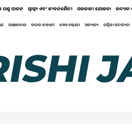
ୟ ଓ ପଶୁ ପାଳନ
ସ୍ୱାସ୍ଥ୍ୟ ଏବଂ ଜୀବନଶୈଳୀ
ସରକାରୀ ଯୋଜନା
ଉଦ୍ୟାନ 
୍ଷଣ
ସାକ୍ଷାତକାର
ସଫଳ କାହାଣୀ
ୱେବ୍ ଷ୍ଟୋରୀ
ଅନ୍ୟାନ୍ୟ
ପତ୍ରିକା ସଦସ୍ୟତା
େୱାଇସି ଅପ୍‌ଡେଟ
କାର୍ଡ ପରିଚାଳିତ ହେଉଛି l ଏହା ମାଧ୍ୟମରେ ସମସ୍ତ ରାସନ
YC ହେଉଛି ଏକ ମାଧ୍ୟମ ଯାହା ଦ୍ୱାରା କାର୍ଡଧାରୀମାନେ
nuary 2025 12:12 PM