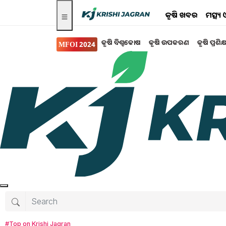
କୃଷି ଖବର
ମତ୍ସ୍
କୃଷି ବିଶ୍ବକୋଷ
କୃଷି ଉପକରଣ
କୃଷି ପ୍ରଶିକ
MFOI 2024
ସରକାରୀ ସ୍କିମ
ତୁରନ୍ତ କରିଦିଅନ୍ତୁ ଇ-କ
ଜାତୀୟ ଖାଦ୍ୟ ଏବଂ ଲଜିଷ୍ଟିକ୍ସ ବିଭାଗ ଦ୍ୱାରା ରାସନ 
କାର୍ଡଧାରୀଙ୍କ E- KYC କରାଯିବ l ରାସନ କାର୍ଡ E- K
ସେମାନଙ୍କର ସୂଚନା ଅପଡେଟ୍ କରନ୍ତି l
Tanushree Mahapatra
Tuesday, 28 Ja
#Top on Krishi Jagran