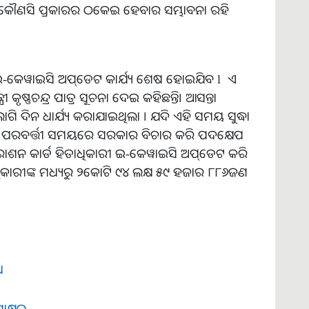
 କୌଣସି ପ୍ରକାରର ଠକେଇ ହେବାର ସମ୍ଭାବନା ରହି
 ଇ-କେୱାଇସି ଅପ୍‌ଡେଟ କାର୍ଯ୍ୟ ଶେଷ ହୋଇଯିବ l ଏ
ୃଷ୍ଣଚନ୍ଦ୍ର ପାତ୍ର ସୂଚନା ଦେଇ କହିଛନ୍ତି। ଆସନ୍ତା
ଗି ଦିନ ଧାର୍ଯ୍ୟ କରାଯାଇଥିଲା । ଯଦି ଏହି ସମୟ ସୁଦ୍ଧା
ପରବର୍ତ୍ତୀ ସମୟରେ ସରକାର ବିଚାର କରି ପଦକ୍ଷେପ
ରାଶନ କାର୍ଡ ହିତାଧିକାରୀ ଇ-କେୱାଇସି ଅପ୍‌ଡେଟ କରି
ାଧିକାରୀଙ୍କ ମଧ୍ୟରୁ ୨କୋଟି ୯୪ ଲକ୍ଷ ୫୯ ହଜାର ୮୮୬ଜଣ
ଧ
ାକ୍ଷର