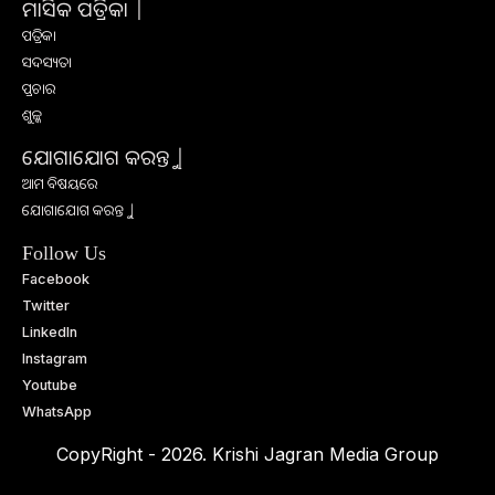
ମାସିକ ପତ୍ରିକା |
ପତ୍ରିକା
ସଦସ୍ୟତା
ପ୍ରଚାର
ଶୁଳ୍କ
ଯୋଗାଯୋଗ କରନ୍ତୁ |
ଆମ ବିଷୟରେ
ଯୋଗାଯୋଗ କରନ୍ତୁ |
Follow Us
Facebook
Twitter
LinkedIn
Instagram
Youtube
WhatsApp
CopyRight - 2026. Krishi Jagran Media Group