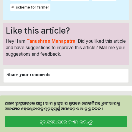
scheme for farmer
Like this article?
Hey! I am
Tanushree Mahapatra
. Did you liked this article
and have suggestions to improve this article?
Mail
me your
suggestions and feedback.
Share your comments
ଆମେ ହ୍ବାଟ୍ସଆପ୍‌ରେ ଅଛୁ ! ଆମ ହ୍ବାଟ୍ସଆପ ଗ୍ରୁପରେ ଯୋଗଦିଅନ୍ତୁ ଏବଂ ଆପଙ୍କୁ
ଆବଶ୍ୟକ ହେଉଥିବା ସବୁ ଗୁରୁତ୍ବପୂର୍ଣ୍ଣ ଅପଡେଟ୍‌ ପାଆନ୍ତୁ ପ୍ରତିଦିନ ।
ହ୍ବାଟ୍ସଆପରେ ଜଏନ କରନ୍ତୁ