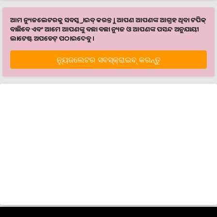
ଆମ ନ୍ୟୁଜଲେଟରକୁ ସବସ୍କ୍ରାଇବ୍ କରନ୍ତୁ । ଆପଣ ଆପଣଙ୍କ ଆଗ୍ରହ ଥିବା ଟପିକ୍‌
ବାଛିବେ ଏବଂ ଆମେ ଆପଣଙ୍କୁ ବଛା ବଛା ନ୍ୟୁଜ ଓ ଆପଣଙ୍କ ପସନ୍ଦ ଅନୁଯାୟୀ
ଲାଟେଷ୍ଟ ଅପଡେଟ୍‌ ପଠାଇଦେବୁ ।
ନ୍ୟୁଜଲେଟର ସବସ୍କ୍ରାଇବ୍‌ କରନ୍ତୁ