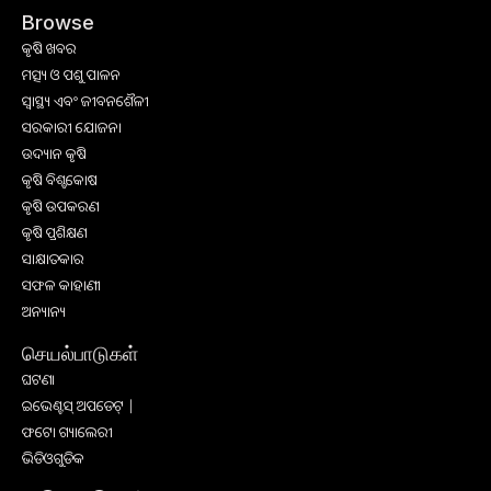
Browse
କୃଷି ଖବର
ମତ୍ସ୍ୟ ଓ ପଶୁ ପାଳନ
ସ୍ୱାସ୍ଥ୍ୟ ଏବଂ ଜୀବନଶୈଳୀ
ସରକାରୀ ଯୋଜନା
ଉଦ୍ୟାନ କୃଷି
କୃଷି ବିଶ୍ବକୋଷ
କୃଷି ଉପକରଣ
କୃଷି ପ୍ରଶିକ୍ଷଣ
ସାକ୍ଷାତକାର
ସଫଳ କାହାଣୀ
ଅନ୍ୟାନ୍ୟ
செயல்பாடுகள்
ଘଟଣା
ଇଭେଣ୍ଟସ୍ ଅପଡେଟ୍ |
ଫଟୋ ଗ୍ୟାଲେରୀ
ଭିଡିଓଗୁଡିକ