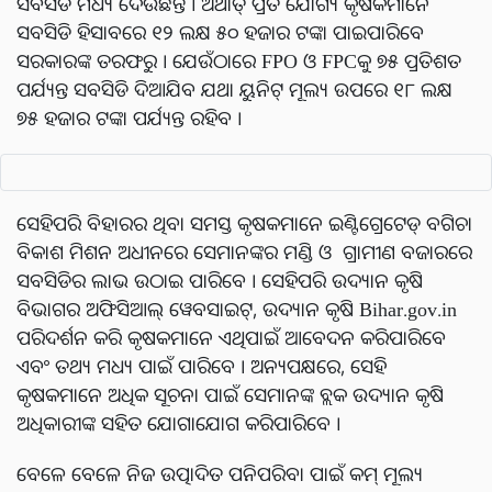
ସବସିଡି ମଧ୍ୟ ଦେଉଛନ୍ତି । ଅର୍ଥାତ୍ ପ୍ରତି ଯୋଗ୍ୟ କୃଷକମାନେ
ସବସିଡି ହିସାବରେ ୧୨ ଲକ୍ଷ ୫୦ ହଜାର ଟଙ୍କା ପାଇପାରିବେ
ସରକାରଙ୍କ ତରଫରୁ । ଯେଉଁଠାରେ FPO ଓ FPCକୁ ୭୫ ପ୍ରତିଶତ
ପର୍ଯ୍ୟନ୍ତ ସବସିଡି ଦିଆଯିବ ଯଥା ୟୁନିଟ୍ ମୂଲ୍ୟ ଉପରେ ୧୮ ଲକ୍ଷ
୭୫ ହଜାର ଟଙ୍କା ପର୍ଯ୍ୟନ୍ତ ରହିବ ।
ସେହିପରି ବିହାରର ଥିବା ସମସ୍ତ କୃଷକମାନେ ଇଣ୍ଟିଗ୍ରେଟେଡ୍ ବଗିଚା
ବିକାଶ ମିଶନ ଅଧୀନରେ ସେମାନଙ୍କର ମଣ୍ଡି ଓ ଗ୍ରାମୀଣ ବଜାରରେ
ସବସିଡିର ଲାଭ ଉଠାଇ ପାରିବେ । ସେହିପରି ଉଦ୍ୟାନ କୃଷି
ବିଭାଗର ଅଫିସିଆଲ୍ ୱେବସାଇଟ୍, ଉଦ୍ୟାନ କୃଷି Bihar.gov.in
ପରିଦର୍ଶନ କରି କୃଷକମାନେ ଏଥିପାଇଁ ଆବେଦନ କରିପାରିବେ
ଏବଂ ତଥ୍ୟ ମଧ୍ୟ ପାଇଁ ପାରିବେ । ଅନ୍ୟପକ୍ଷରେ, ସେହି
କୃଷକମାନେ ଅଧିକ ସୂଚନା ପାଇଁ ସେମାନଙ୍କ ବ୍ଲକ ଉଦ୍ୟାନ କୃଷି
ଅଧିକାରୀଙ୍କ ସହିତ ଯୋଗାଯୋଗ କରିପାରିବେ ।
ବେଳେ ବେଳେ ନିଜ ଉତ୍ପାଦିତ ପନିପରିବା ପାଇଁ କମ୍ ମୂଲ୍ୟ