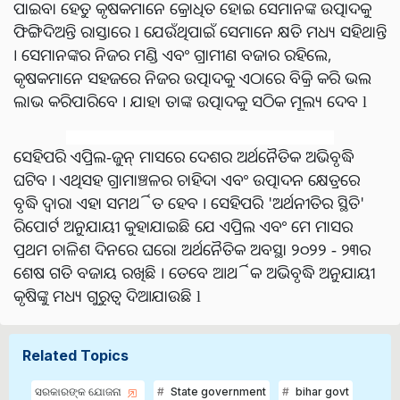
ପାଇବା ହେତୁ କୃଷକମାନେ କ୍ରୋଧିତ ହୋଇ ସେମାନଙ୍କ ଉତ୍ପାଦକୁ
ଫିଙ୍ଗିଦିଅନ୍ତି ରାସ୍ତାରେ l ଯେଉଁଥିପାଇଁ ସେମାନେ କ୍ଷତି ମଧ୍ୟ ସହିଥାନ୍ତି
। ସେମାନଙ୍କର ନିଜର ମଣ୍ଡି ଏବଂ ଗ୍ରାମୀଣ ବଜାର ରହିଲେ,
କୃଷକମାନେ ସହଜରେ ନିଜର ଉତ୍ପାଦକୁ ଏଠାରେ ବିକ୍ରି କରି ଭଲ
ଲାଭ କରିପାରିବେ । ଯାହା ତାଙ୍କ ଉତ୍ପାଦକୁ ସଠିକ ମୂଲ୍ୟ ଦେବ l
ସେହିପରି ଏପ୍ରିଲ-ଜୁନ୍ ମାସରେ ଦେଶର ଅର୍ଥନୈତିକ ଅଭିବୃଦ୍ଧି
ଘଟିବ । ଏଥିସହ ଗ୍ରାମାଞ୍ଚଳର ଚାହିଦା ଏବଂ ଉତ୍ପାଦନ କ୍ଷେତ୍ରରେ
ବୃଦ୍ଧି ଦ୍ୱାରା ଏହା ସମର୍ଥିତ ହେବ । ସେହିପରି 'ଅର୍ଥନୀତିର ସ୍ଥିତି'
ରିପୋର୍ଟ ଅନୁଯାୟୀ କୁହାଯାଇଛି ଯେ ଏପ୍ରିଲ ଏବଂ ମେ ମାସର
ପ୍ରଥମ ଚାଳିଶ ଦିନରେ ଘରୋ ଅର୍ଥନୈତିକ ଅବସ୍ଥା ୨୦୨୨ - ୨୩ର
ଶେଷ ଗତି ବଜାୟ ରଖିଛି । ତେବେ ଆର୍ଥିକ ଅଭିବୃଦ୍ଧି ଅନୁଯାୟୀ
କୃଷିଙ୍କୁ ମଧ୍ୟ ଗୁରୁତ୍ୱ ଦିଆଯାଉଛି l
Related Topics
ସରକାରଙ୍କ ଯୋଜନା
State government
bihar govt