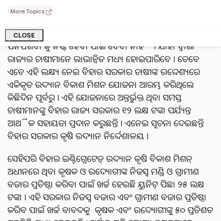
More Topics
ଯେପରି ଚାଷୀଟି ତା' ଶୀତଳ ଭଣ୍ଡାରରେ ଓ ଉତ୍ପାଦିତ ଫସଲକୁ
ସାଇତି ରଖିବା ପାଇଁ ସୁବ୍ୟବସ୍ଥା କରିପାରିବ ଯାହା କୌଣସି
CLOSE
ପନିପରିବା କୁ ନଷ୍ଟ ହେବା ପାଇଁ ଦେବା ନାହିଁ । ଯାହା ଦ୍ୱାରା
ରାଜ୍ୟର ଚାଷୀମାନେ ଲାଭାନ୍ୱିତ ମଧ୍ୟ ହୋଇପାରିବେ । ତେବେ
ଏବେ ଏହି ଲକ୍ଷ୍ୟ ନେଇ ବିହାର ସରକାର ଚାଷୀଙ୍କ ଉଦ୍ଦେଶ୍ୟରେ
ଏକିକୃତ ଉଦ୍ୟାନ ବିକାଶ ମିଶନ ଯୋଜନା ଆରମ୍ଭ କରିଥିଲେ
କିଛିଦିନ ପୂର୍ବରୁ । ଏହି ଯୋଜନାରେ ଅନ୍ତର୍ଭୁକ୍ତ ଥିବା ସମସ୍ତ
ଚାଷୀମାନଙ୍କୁ ବିହାର ରାଜ୍ୟ ସରକାର ୧୨ ଲକ୍ଷ ଟଙ୍କା ପର୍ଯ୍ୟନ୍ତ
ଆର୍ଥିକ ସହାୟତା ପ୍ରଦାନ କରୁଛନ୍ତି । ଏନେଇ ସୂଚନା ଦେଇଛନ୍ତି
ବିହାର ସରକାର କୃଷି ଉଦ୍ୟାନ ନିର୍ଦ୍ଦେଶାଳୟ ।
ସେହିପରି ବିହାର ଇଣ୍ଟିଗ୍ରେଟେଡ୍ ଉଦ୍ୟାନ କୃଷି ବିକାଶ ମିଶନ୍
ଅଧୀନରେ ଥିବା କୃଷକ ଓ ଉଦ୍ୟୋଗୀଙ୍କ ନିଜସ୍ୱ ମଣ୍ଡି ଓ ଗ୍ରାମୀଣ
ବଜାର ପ୍ରତିଷ୍ଠା କରିବା ପାଇଁ ଖର୍ଚ୍ଚ ହେଉଛି ୟୁନିଟ୍ ପିଛା ୨୫ ଲକ୍ଷ
ଟଙ୍କା । ଏହି ସରକାର ନିଜସ୍ୱ ବଜାର ଏବଂ ଗ୍ରାମୀଣ ବଜାର ପ୍ରତିଷ୍ଠା
କରିବ ପାଇଁ ଖର୍ଚ୍ଚ ବାବଦକୁ କୃଷକ ଏବଂ ଉଦ୍ୟୋଗୀଙ୍କୁ ୫୦ ପ୍ରତିଶତ