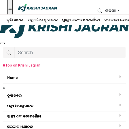
ଓଡ଼ିଆ
କୃଷି ଖବର
ମତ୍ସ୍ୟ ଓ ପଶୁ ପାଳନ
ସ୍ୱାସ୍ଥ୍ୟ ଏବଂ ଜୀବନଶୈଳୀ
ସରକାରୀ ଯୋଜ
#Top on Krishi Jagran
Home
o
କୃଷି ଖବର
ମତ୍ସ୍ୟ ଓ ପଶୁ ପାଳନ
ସ୍ୱାସ୍ଥ୍ୟ ଏବଂ ଜୀବନଶୈଳୀ
ସରକାରୀ ସ୍କିମ
ସରକାରୀ ଯୋଜନା