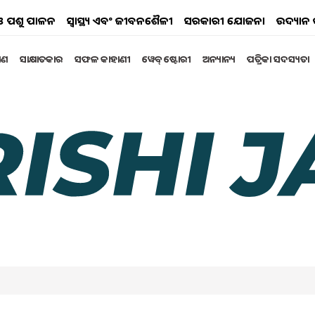
ୟ ଓ ପଶୁ ପାଳନ
ସ୍ୱାସ୍ଥ୍ୟ ଏବଂ ଜୀବନଶୈଳୀ
ସରକାରୀ ଯୋଜନା
ଉଦ୍ୟାନ 
୍ଷଣ
ସାକ୍ଷାତକାର
ସଫଳ କାହାଣୀ
ୱେବ୍ ଷ୍ଟୋରୀ
ଅନ୍ୟାନ୍ୟ
ପତ୍ରିକା ସଦସ୍ୟତା
, ଅଳ୍ପ ଦିନରେ ଅଧିକ ଅମଳ !
tember 2024 12:11 PM