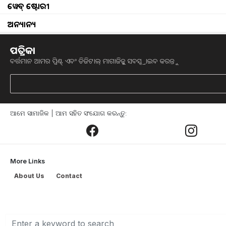
ୱେବ୍ ଷ୍ଟୋରୀ
ଅନ୍ୟାନ୍ୟ
ପତ୍ରିକା
ବର୍ତ୍ତମାନ ଆମର ପ୍ରିଣ୍ଟ୍ ଏବଂ ଡିଜିଟାଲ୍ ମାଗାଜିନ୍କୁ ସବସ୍କ୍ରାଇବ କରନ୍ତୁ
7th pay commission da hike in july 2022 may 4 p
କେନ୍ଦ୍ରୀୟ କର୍ମଚାରୀଙ୍କ ପାଇଁ ଜାନୁଆରୀ 
ଆମେ ସାମାଜିକ | ଆମ ସହିତ ସଂଯୋଗ କରନ୍ତୁ:
। ଜାନୁଆରୀରେ
ମହଙ୍ଗା ଭତ୍ତା ବୃଦ୍ଧି
କରିବାକୁ ସ
ଏପ୍ରିଲରେ ଏହାକୁ ବକେୟା ଅର୍ଥ ପ୍ରଦାନ କରିବ
ଥରେ କେନ୍ଦ୍ରୀୟ କର୍ମଚାରୀଙ୍କ ମହଙ୍ଗା ଭତ୍ତା ବୃ
More Links
About Us
Contact
ମହଙ୍ଗା ଭତ୍ତା ୪% ହାରରେ ବୃଦ୍ଧି ପ
କ୍ରମାଗତ ଭାବେ ବୃଦ୍ଧି ପାଉଥିବା ମୁଦ୍ରାସ୍ଫୀତିରୁ ମ
କରାଯାଇପାରିବ । ମାର୍ଚ୍ଚରେ ଆସିଥିବା ଅଲ୍ ଇଣ୍ଡ