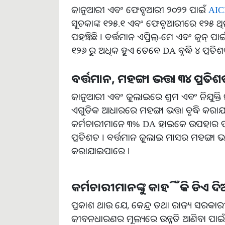
ଜାନୁଆରୀ ଏବଂ ଫେବୃଆରୀ ୨୦୨୨ ପାଇଁ
AIC
ସୂଚକାଙ୍କ ୧୨୫.୧ ଏବଂ ଫେବୃଆରୀରେ ୧୨୫ ଥିଲା 
ପହଞ୍ଚିଛି । ବର୍ତ୍ତମାନ ଏପ୍ରିଲ୍-ମେ ଏବଂ ଜୁନ୍ ପ
୧୨୬ ରୁ ଅଧିକ ହୁଏ ତେବେ DA ବୃଦ୍ଧି ୪ ପ୍ର
ବର୍ତ୍ତମାନ, ମହଙ୍ଗା ଭତ୍ତା ୩୪ ପ୍ରତି
ଜାନୁଆରୀ ଏବଂ ଜୁଲାଇରେ ଶ୍ରମ ଏବଂ ନିଯୁକ୍ତି ମନ
ଏଗୁଡିକ ଆଧାରରେ ମହଙ୍ଗା ଭତ୍ତା ବୃଦ୍ଧି କରାଯ
କର୍ମଚାରୀମାନେ ୩% DA ହାଇକେ ଉପହାର ପାଇଛନ
ପ୍ରତିଶତ । ବର୍ତ୍ତମାନ ଜୁଲାଇ ମାସର ମହଙ୍ଗା ଭ
କରାଯାଇପାରେ ।
କର୍ମଚାରୀମାନଙ୍କୁ କାହିଁକି ଡିଏ ଦି
ପ୍ରକାଶ ଥାଉ ଯେ, କେନ୍ଦ୍ର ତଥା ରାଜ୍ୟ ସରକାର
ଜୀବନଧାରଣର ମୂଲ୍ୟରେ ଉନ୍ନତି ଆଣିବା ପାଇଁ ମହଙ୍ଗ