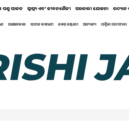
ୟ ଓ ପଶୁ ପାଳନ
ସ୍ୱାସ୍ଥ୍ୟ ଏବଂ ଜୀବନଶୈଳୀ
ସରକାରୀ ଯୋଜନା
ଉଦ୍ୟାନ 
୍ଷଣ
ସାକ୍ଷାତକାର
ସଫଳ କାହାଣୀ
ୱେବ୍ ଷ୍ଟୋରୀ
ଅନ୍ୟାନ୍ୟ
ପତ୍ରିକା ସଦସ୍ୟତା
 ଜୁଲାଇ-ଅଗଷ୍ଟରେ ମହଙ୍ଗା
ତା ପରେ ଆଉ ଏକ ବଡ଼ ଖବର ଆସୁଛି । ଜାନୁଆରୀରେ ମହଙ୍ଗା ଭତ୍ତା
 । ଏହା ପରେ ଏପ୍ରିଲରେ ଏହାକୁ ବକେୟା ଅର୍ଥ ପ୍ରଦାନ କରିବାକୁ
 କେନ୍ଦ୍ରୀୟ କର୍ମଚାରୀଙ୍କ ମହଙ୍ଗା ଭତ୍ତା ବୃଦ୍ଧି ପାଇପାରେ ।
02:50 PM