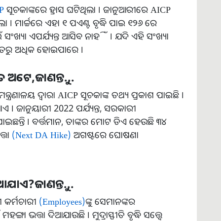
P
ସୂଚକାଙ୍କରେ ହ୍ରାସ ଘଟିଥିଲା । ଜାନୁଆରୀରେ AICP
। ମାର୍ଚ୍ଚରେ ଏହା ୧ ପଏଣ୍ଟ ବୃଦ୍ଧି ପାଇ ୧୨୬ ରେ
ାଇଁ ସଂଖ୍ୟା ଏପର୍ଯ୍ୟନ୍ତ ଆସିବ ନାହିଁ । ଯଦି ଏହି ସଂଖ୍ୟା
ତିଶତରୁ ଅଧିକ ହୋଇପାରେ ।
ଶତ ଅଟେ,ଜାଣନ୍ତୁ...
୍ତ୍ରଣାଳୟ ଦ୍ୱାରା AICP ସୂଚକାଙ୍କ ତଥ୍ୟ ପ୍ରକାଶ ପାଇଛି ।
ାଏ । ଜାନୁୟାରୀ 2022 ପର୍ଯ୍ୟନ୍ତ, ସରକାରୀ
୍ତି । ବର୍ତ୍ତମାନ, ତାଙ୍କର ମୋଟ ଡିଏ ହେଉଛି ୩୪
ତ୍ତା
(Next DA Hike)
ଅଗଷ୍ଟରେ ଘୋଷଣା
ଆଯାଏ?ଜାଣନ୍ତୁ...
ୀ କର୍ମଚାରୀ
(Employees)
ଙ୍କୁ ସେମାନଙ୍କର
ା ଭତ୍ତା ଦିଆଯାଉଛି । ମୁଦ୍ରାସ୍ଫୀତି ବୃଦ୍ଧି ସତ୍ତ୍ୱେ