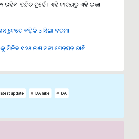
 ରହିବା ଉଚିତ ନୁହେଁ । ଏହି କାରଣରୁ ଏହି ଭତ୍ତା
ଣନ୍ତୁ କେତେ ବଢ଼ିକି ଆସିଲା ଦରମା
ୁ ମିଳିବ ୧.୨୫ ଲକ୍ଷ ଟଙ୍କା ପେନସନ ରାଶି
latest update
DA hike
DA