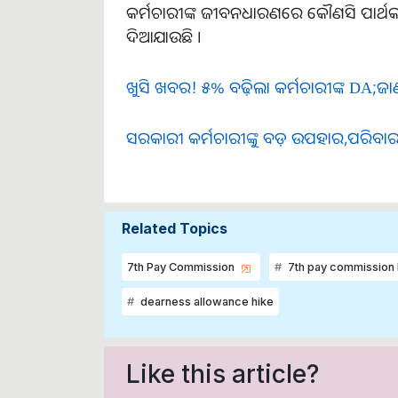
କର୍ମଚାରୀଙ୍କ ଜୀବନଧାରଣରେ କୌଣସି ପାର୍ଥକ୍ୟ
ଦିଆଯାଉଛି ।
ଖୁସି ଖବର! ୫% ବଢ଼ିଲା କର୍ମଚାରୀଙ୍କ DA;ଜା
ସରକାରୀ କର୍ମଚାରୀଙ୍କୁ ବଡ଼ ଉପହାର,ପରିବାରକ
Related Topics
7th Pay Commission
7th pay commission 
dearness allowance hike
Like this article?