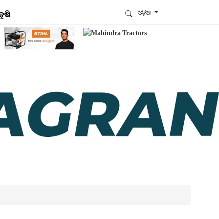
ଓଡ଼ିଆ
କୃଷି
ଆମେ ହ୍ବାଟ୍ସଆପ୍‌ରେ ଅଛୁ ! ଆମ ହ୍ବାଟ୍ସଆପ ଗ୍ରୁପରେ
ଯୋଗଦିଅନ୍ତୁ ଏବଂ ଆପଙ୍କୁ ଆବଶ୍ୟକ ହେଉଥିବା ସବୁ
ଗୁରୁତ୍ବପୂର୍ଣ୍ଣ ଅପଡେଟ୍‌ ପାଆନ୍ତୁ ପ୍ରତିଦିନ ।
ହ୍ବାଟ୍ସଆପରେ ଜଏନ କରନ୍ତୁ
ଆମ ନ୍ୟୁଜଲେଟରକୁ ସବସ୍କ୍ରାଇବ୍ କରନ୍ତୁ । ଆପଣ ଆପଣଙ୍କ
ଆଗ୍ରହ ଥିବା ଟପିକ୍‌ ବାଛିବେ ଏବଂ ଆମେ ଆପଣଙ୍କୁ ବଛା ବଛା
ନ୍ୟୁଜ ଓ ଆପଣଙ୍କ ପସନ୍ଦ ଅନୁଯାୟୀ ଲାଟେଷ୍ଟ ଅପଡେଟ୍‌
ପଠାଇଦେବୁ ।