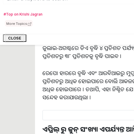
ହୋଇଛି ଯେ ଜୁଲାଇ-ଅଗଷ୍ଟରେ ମହଙ୍ଗା ଭତ୍ତ
#Top on Krishi Jagran
DA ୩୮ ପ୍ରତିଶତରୁ ଅଧିକ ହୋଇପାରେ
More Topics
ଜାନୁଆରୀ ଏବଂ ଫେବୃଆରୀରେ AICPI ର ହ୍ରା
କରିବାର ସମ୍ଭାବନା କମ୍ ଥିଲା । କିନ୍ତୁ ବର୍ତ୍ତମାନ
CLOSE
ଜୁଲାଇ-ଅଗଷ୍ଟରେ ଡିଏ ବୃଦ୍ଧି ୪ ପ୍ରତିଶତ ପର୍ଯ୍
ପ୍ରତିଶତରୁ ୩୮ ପ୍ରତିଶତକୁ ବୃଦ୍ଧି ପାଇବ ।
ରେପୋ ହାରରେ ବୃଦ୍ଧି ଏବଂ ଆରବିଆଇରୁ ମୁଦ୍ରାସ୍ଫ
ପ୍ରତିଶତରୁ ଅଧିକ ହୋଇପାରେ ବୋଲି ଆକଳନ କ
ଅଧିକ ହୋଇପାରେ । ତଥାପି, ଏହା ନିଶ୍ଚିତ ଯେ
ସନ୍ଦେହ କରାଯାଉଥିଲା ।
ଏପ୍ରିଲ୍ ରୁ ଜୁନ୍ ସଂଖ୍ୟା ଏପର୍ଯ୍ୟନ୍ତ 