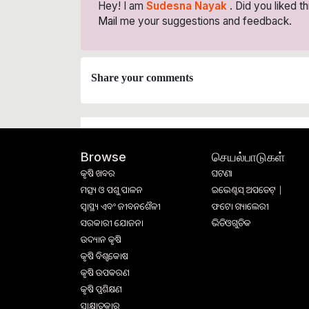
Hey! I am
Sudesna Nayak
. Did you liked t
Mail
me your suggestions and feedback.
Share your comments
செயல்பாடுகள்
Browse
କୃଷି ଖବର
ଘଟଣା
ମତ୍ସ୍ୟ ଓ ପଶୁ ପାଳନ
ଇଭେଣ୍ଟସ୍ ଅପଡେଟ୍ |
ସ୍ୱାସ୍ଥ୍ୟ ଏବଂ ଜୀବନଶୈଳୀ
ଫଟୋ ଗ୍ୟାଲେରୀ
ସରକାରୀ ଯୋଜନା
ଭିଡିଓଗୁଡିକ
ଉଦ୍ୟାନ କୃଷି
କୃଷି ବିଶ୍ବକୋଷ
କୃଷି ଉପକରଣ
କୃଷି ପ୍ରଶିକ୍ଷଣ
ସାକ୍ଷାତକାର