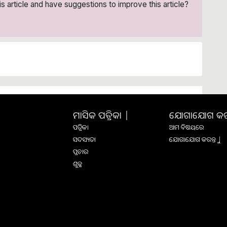
his article and have suggestions to improve this article?
ମାସିକ ପତ୍ରିକା |
ଯୋଗାଯୋଗ କରନ୍
ପତ୍ରିକା
ଆମ ବିଷୟରେ
ସଦସ୍ୟତା
ଯୋଗାଯୋଗ କରନ୍ତୁ |
ପ୍ରଚାର
ଶୁଳ୍କ