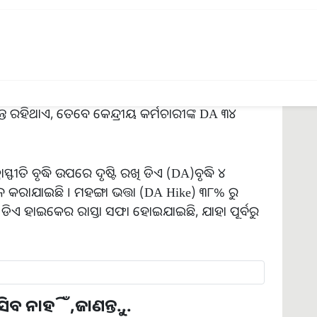
ା
୪% ହାରରେ ବୃଦ୍ଧି
ପାଇପାରେ ।
,ଜାଣନ୍ତୁ...
ସ ଜୁଲାଇ-ଅଗଷ୍ଟ ପାଇଁ
DA
(ମହଙ୍ଗା ଭତ୍ତା) ବୃଦ୍ଧି
 ମାର୍ଚ୍ଚ ସଂଖ୍ୟା ଆସିବା ସହିତ ଆଶା ବୃଦ୍ଧି ପାଇଛି । ଯଦି
ୟନ୍ତ ରହିଥାଏ, ତେବେ କେନ୍ଦ୍ରୀୟ କର୍ମଚାରୀଙ୍କ DA ୩୪
ୀତି ବୃଦ୍ଧି ଉପରେ ଦୃଷ୍ଟି ରଖି ଡିଏ (DA)ବୃଦ୍ଧି ୪
ରାଯାଇଛି । ମହଙ୍ଗା ଭତ୍ତା (DA Hike) ୩୮% ରୁ
 ଡିଏ ହାଇକେର ରାସ୍ତା ସଫା ହୋଇଯାଇଛି, ଯାହା ପୂର୍ବରୁ
ଆସିବ ନାହିଁ,ଜାଣନ୍ତୁ...