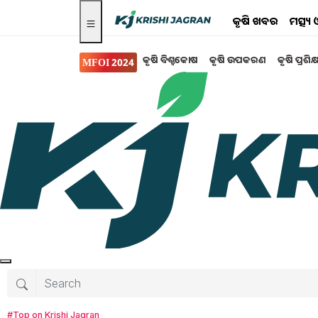
କୃଷି ଖବର
ମତ୍ସ୍
କୃଷି ବିଶ୍ବକୋଷ
କୃଷି ଉପକରଣ
କୃଷି ପ୍ରଶିକ
MFOI 2024
କୃଷି ଖବର
7th Pay Commission:
ଭତ୍ତା ୪% ହାରରେ ବୃଦ୍ଧି!
କେନ୍ଦ୍ରୀୟ କର୍ମଚାରୀଙ୍କ ପାଇଁ ଜାନୁଆରୀ ମାସର ଭତ୍
ବୃଦ୍ଧି କରିବାକୁ ସରକାର ମାର୍ଚ୍ଚରେ ଘୋଷଣା କରିଥିଲେ
ଘୋଷଣା କରାଯାଇଥିଲା । ବର୍ତ୍ତମାନ ଜୁଲାଇରେ, ପୁଣି ଥରେ
Sudesna Nayak
Friday, 06 May 2022 
#Top on Krishi Jagran