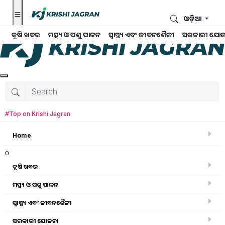
ଓଡ଼ିଆ
କୃଷି ଖବର
ମତ୍ସ୍ୟ ଓ ପଶୁ ପାଳନ
ସ୍ୱାସ୍ଥ୍ୟ ଏବଂ ଜୀବନଶୈଳୀ
ସରକାରୀ ଯୋଜ
#Top on Krishi Jagran
Home
o
କୃଷି ଖବର
ମତ୍ସ୍ୟ ଓ ପଶୁ ପାଳନ
ସ୍ୱାସ୍ଥ୍ୟ ଏବଂ ଜୀବନଶୈଳୀ
କୃଷି ଖବର
ସରକାରୀ ଯୋଜନା