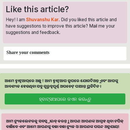
Like this article?
Hey! I am
Shuvanshu Kar
. Did you liked this article and
have suggestions to improve this article?
Mail
me your
suggestions and feedback.
Share your comments
ଆମେ ହ୍ବାଟ୍ସଆପ୍‌ରେ ଅଛୁ ! ଆମ ହ୍ବାଟ୍ସଆପ ଗ୍ରୁପରେ ଯୋଗଦିଅନ୍ତୁ ଏବଂ ଆପଙ୍କୁ
ଆବଶ୍ୟକ ହେଉଥିବା ସବୁ ଗୁରୁତ୍ବପୂର୍ଣ୍ଣ ଅପଡେଟ୍‌ ପାଆନ୍ତୁ ପ୍ରତିଦିନ ।
ହ୍ବାଟ୍ସଆପରେ ଜଏନ କରନ୍ତୁ
ଆମ ନ୍ୟୁଜଲେଟରକୁ ସବସ୍କ୍ରାଇବ୍ କରନ୍ତୁ । ଆପଣ ଆପଣଙ୍କ ଆଗ୍ରହ ଥିବା ଟପିକ୍‌
ବାଛିବେ ଏବଂ ଆମେ ଆପଣଙ୍କୁ ବଛା ବଛା ନ୍ୟୁଜ ଓ ଆପଣଙ୍କ ପସନ୍ଦ ଅନୁଯାୟୀ