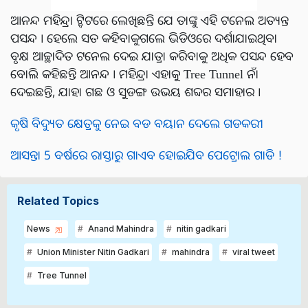
ଆନନ୍ଦ ମହିନ୍ଦ୍ରା ଟ୍ବିଟରେ ଲେଖିଛନ୍ତି ଯେ ତାଙ୍କୁ ଏହି ଟନେଲ ଅତ୍ୟନ୍ତ
ପସନ୍ଦ । ହେଲେ ସତ କହିବାକୁଗଲେ ଭିଡିଓରେ ଦର୍ଶାଯାଇଥିବା
ବୃକ୍ଷ ଆଚ୍ଛାଦିତ ଟନେଲ ଦେଇ ଯାତ୍ରା କରିବାକୁ ଅଧିକ ପସନ୍ଦ ହେବ
ବୋଲି କହିଛନ୍ତି ଆନନ୍ଦ । ମହିନ୍ଦ୍ରା ଏହାକୁ Tree Tunnel ନାଁ
ଦେଇଛନ୍ତି, ଯାହା ଗଛ ଓ ସୁଡଙ୍ଗ ଉଭୟ ଶବ୍ଦର ସମାହାର ।
କୃଷି ବିଦ୍ୟୁତ କ୍ଷେତ୍ରକୁ ନେଇ ବଡ ବୟାନ ଦେଲେ ଗଡକରୀ
ଆସନ୍ତା 5 ବର୍ଷରେ ରାସ୍ତାରୁ ଗାଏବ ହୋଇଯିବ ପେଟ୍ରୋଲ ଗାଡି !
Related Topics
News
Anand Mahindra
nitin gadkari
Union Minister Nitin Gadkari
mahindra
viral tweet
Tree Tunnel