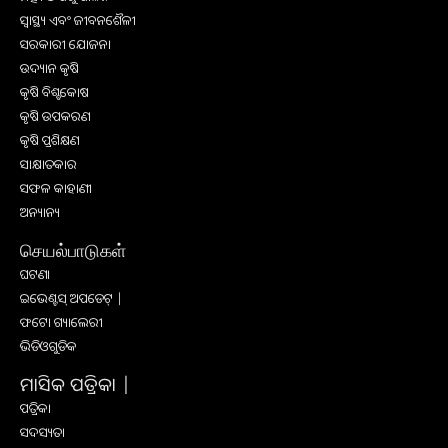
ସ୍ୱାସ୍ଥ୍ୟ ଏବଂ ଜୀବନଶୈଳୀ
ସରକାରୀ ଯୋଜନା
ଉଦ୍ୟାନ କୃଷି
କୃଷି ବିଶ୍ବକୋଷ
କୃଷି ଉପକରଣ
କୃଷି ପ୍ରଶିକ୍ଷଣ
ସାକ୍ଷାତକାର
ସଫଳ କାହାଣୀ
ଅନ୍ୟାନ୍ୟ
செயல்பாடுகள்
ଘଟଣା
ଇଭେଣ୍ଟସ୍ ଅପଡେଟ୍ |
ଫଟୋ ଗ୍ୟାଲେରୀ
ଭିଡିଓଗୁଡିକ
ମାସିକ ପତ୍ରିକା |
ପତ୍ରିକା
ସଦସ୍ୟତା