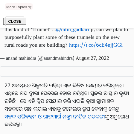
ଅନୁରୋଧ କରିଛନ୍ତି ।
More Topics
I like tunnels, but frankly, I’d much rather go through
CLOSE
this kind of ‘Trunnel’ …
@nitin_gadkari
ji, can we plan to
purposefully plant some of these trunnels on the new
rural roads you are building?
https://t.co/6cE4njjGGi
— anand mahindra (@anandmahindra)
August 27, 2022
27 ଅଗଷ୍ଟରେ ଶିଳ୍ପପତି ମହିନ୍ଦ୍ରା ଏକ ଭିଡିଓ ସେୟାର କରିଥିଲେ ।
ଏଥିରେ ଗଛ ଦ୍ବାରା ଘେରେଇ ହୋଇ ରହିଥିବା ସୁନ୍ଦର ରାସ୍ତାର ଦୃଶ୍ୟ
ରହିଛି । ସେ ଏହି କ୍ଲିପ ସେୟାର କରି ଏଭଳି ନୂଆ ଗ୍ରାମାଞ୍ଚଳ
ସଡକରେ ଗଛ ଲଗାଇ ଏହାକୁ ଟନେଲର ରୂପ ଦେବାକୁ କେନ୍ଦ୍ର
ସଡକ ପରିବହନ ଓ ରାଜମାର୍ଗ ମନ୍ତ୍ରୀ ନୀତିନ ଗଡକରୀ
ଙ୍କୁ ଅନୁରୋଧ
କରିଛନ୍ତି ।