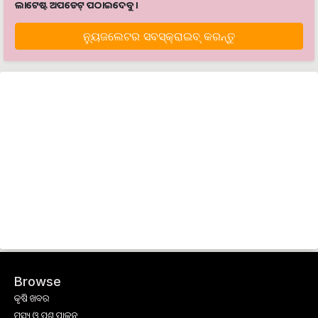
ଲାଟେଷ୍ଟ ଅପଡେଟ୍‌ ପଠାଇଦେବୁ ।
ନ୍ୟୁଜଲେଟର ସବସ୍କ୍ରାଇବ୍‌ କରନ୍ତୁ
Browse
କୃଷି ଖବର
ମତ୍ସ୍ୟ ଓ ପଶୁ ପାଳନ