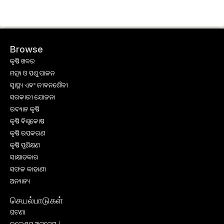
Browse
କୃଷି ଖବର
ମତ୍ସ୍ୟ ଓ ପଶୁ ପାଳନ
ସ୍ୱାସ୍ଥ୍ୟ ଏବଂ ଜୀବନଶୈଳୀ
ସରକାରୀ ଯୋଜନା
ଉଦ୍ୟାନ କୃଷି
କୃଷି ବିଶ୍ବକୋଷ
କୃଷି ଉପକରଣ
କୃଷି ପ୍ରଶିକ୍ଷଣ
ସାକ୍ଷାତକାର
ସଫଳ କାହାଣୀ
ଅନ୍ୟାନ୍ୟ
செயல்பாடுகள்
ଘଟଣା