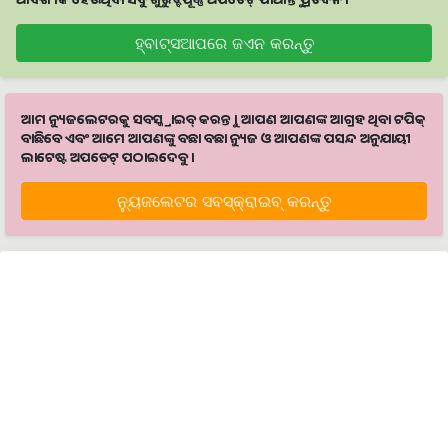
ହ୍ବାଟ୍ସଆପରେ ଜଏନ କରନ୍ତୁ
ଆମ ନ୍ୟୁଜଲେଟରକୁ ସବସ୍କ୍ରାଇବ୍ କରନ୍ତୁ । ଆପଣ ଆପଣଙ୍କ ଆଗ୍ରହ ଥିବା ଟପିକ୍‌
ବାଛିବେ ଏବଂ ଆମେ ଆପଣଙ୍କୁ ବଛା ବଛା ନ୍ୟୁଜ ଓ ଆପଣଙ୍କ ପସନ୍ଦ ଅନୁଯାୟୀ
ଲାଟେଷ୍ଟ ଅପଡେଟ୍‌ ପଠାଇଦେବୁ ।
ନ୍ୟୁଜଲେଟର ସବସ୍କ୍ରାଇବ୍‌ କରନ୍ତୁ