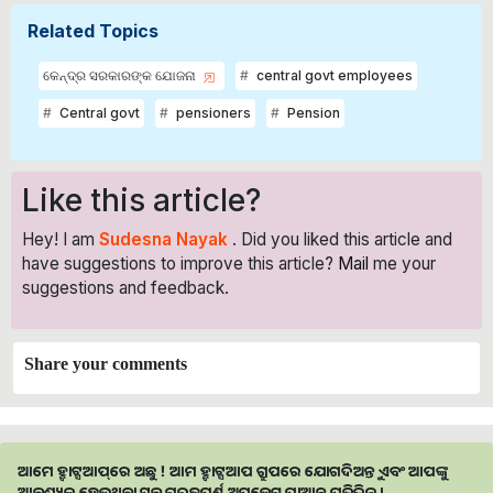
Related Topics
କେନ୍ଦ୍ର ସରକାରଙ୍କ ଯୋଜନା
central govt employees
Central govt
pensioners
Pension
Like this article?
Hey! I am
Sudesna Nayak
. Did you liked this article and
have suggestions to improve this article?
Mail
me your
suggestions and feedback.
Share your comments
ଆମେ ହ୍ବାଟ୍ସଆପ୍‌ରେ ଅଛୁ ! ଆମ ହ୍ବାଟ୍ସଆପ ଗ୍ରୁପରେ ଯୋଗଦିଅନ୍ତୁ ଏବଂ ଆପଙ୍କୁ
ଆବଶ୍ୟକ ହେଉଥିବା ସବୁ ଗୁରୁତ୍ବପୂର୍ଣ୍ଣ ଅପଡେଟ୍‌ ପାଆନ୍ତୁ ପ୍ରତିଦିନ ।