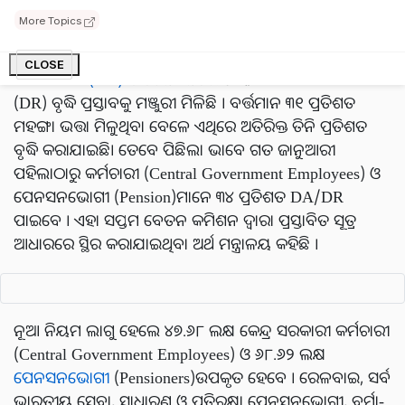
ଲାଗୁହେବ ।
More Topics
କେନ୍ଦ୍ର କ୍ୟାବିନେଟରେ ସରକାରୀ କର୍ମଚାରୀଙ୍କ
Dearness
CLOSE
Allowance (DA)
ଓ ପେନସନଭୋଗୀଙ୍କ Dearness Relief
(DR) ବୃଦ୍ଧି ପ୍ରସ୍ତାବକୁ ମଞ୍ଜୁରୀ ମିଳିଛି । ବର୍ତ୍ତମାନ ୩୧ ପ୍ରତିଶତ
ମହଙ୍ଗା ଭତ୍ତା ମିଳୁଥିବା ବେଳେ ଏଥିରେ ଅତିରିକ୍ତ ତିନି ପ୍ରତିଶତ
ବୃଦ୍ଧି କରାଯାଇଛି। ତେବେ ପିଛିଲା ଭାବେ ଗତ ଜାନୁଆରୀ
ପହିଲାଠାରୁ କର୍ମଚାରୀ (Central Government Employees) ଓ
ପେନସନଭୋଗୀ (Pension)ମାନେ ୩୪ ପ୍ରତିଶତ DA/DR
ପାଇବେ । ଏହା ସପ୍ତମ ବେତନ କମିଶନ ଦ୍ୱାରା ପ୍ରସ୍ତାବିତ ସୂତ୍ର
ଆଧାରରେ ସ୍ଥିର କରାଯାଇଥିବା ଅର୍ଥ ମନ୍ତ୍ରାଳୟ କହିଛି ।
ନୂଆ ନିୟମ ଲାଗୁ ହେଲେ ୪୭.୬୮ ଲକ୍ଷ କେନ୍ଦ୍ର ସରକାରୀ କର୍ମଚାରୀ
(Central Government Employees) ଓ ୬୮.୬୨ ଲକ୍ଷ
ପେନସନଭୋଗୀ
(Pensioners)
ଉପକୃତ ହେବେ । ରେଳବାଇ, ସର୍ବ
ଭାରତୀୟ ସେବା, ସାଧାରଣ ଓ ପ୍ରତିରକ୍ଷା ପେନସନଭୋଗୀ, ବର୍ମା-