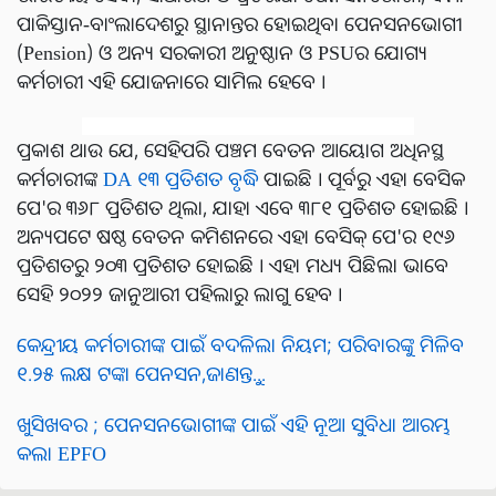
ପାକିସ୍ତାନ-ବାଂଲାଦେଶରୁ ସ୍ଥାନାନ୍ତର ହୋଇଥିବା ପେନସନଭୋଗୀ
(Pension) ଓ ଅନ୍ୟ ସରକାରୀ ଅନୁଷ୍ଠାନ ଓ PSUର ଯୋଗ୍ୟ
କର୍ମଚାରୀ ଏହି ଯୋଜନାରେ ସାମିଲ ହେବେ ।
ପ୍ରକାଶ ଥାଉ ଯେ, ସେହିପରି ପଞ୍ଚମ ବେତନ ଆୟୋଗ ଅଧିନସ୍ଥ
କର୍ମଚାରୀଙ୍କ
DA ୧୩ ପ୍ରତିଶତ ବୃଦ୍ଧି
ପାଇଛି । ପୂର୍ବରୁ ଏହା ବେସିକ
ପେ'ର ୩୬୮ ପ୍ରତିଶତ ଥିଲା, ଯାହା ଏବେ ୩୮୧ ପ୍ରତିଶତ ହୋଇଛି ।
ଅନ୍ୟପଟେ ଷଷ୍ଠ ବେତନ କମିଶନରେ ଏହା ବେସିକ୍ ପେ'ର ୧୯୬
ପ୍ରତିଶତରୁ ୨୦୩ ପ୍ରତିଶତ ହୋଇଛି । ଏହା ମଧ୍ୟ ପିଛିଲା ଭାବେ
ସେହି ୨୦୨୨ ଜାନୁଆରୀ ପହିଲାରୁ ଲାଗୁ ହେବ ।
କେନ୍ଦ୍ରୀୟ କର୍ମଚାରୀଙ୍କ ପାଇଁ ବଦଳିଲା ନିୟମ; ପରିବାରଙ୍କୁ ମିଳିବ
୧.୨୫ ଲକ୍ଷ ଟଙ୍କା ପେନସନ,ଜାଣନ୍ତୁ...
ଖୁସିଖବର ; ପେନସନଭୋଗୀଙ୍କ ପାଇଁ ଏହି ନୂଆ ସୁବିଧା ଆରମ୍ଭ
କଲା EPFO