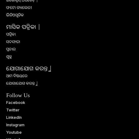
ଇଭେଣ୍ଟସ୍ ଅପଡେଟ୍ |
ଫଟୋ ଗ୍ୟାଲେରୀ
ଭିଡିଓଗୁଡିକ
ମାସିକ ପତ୍ରିକା |
ପତ୍ରିକା
ସଦସ୍ୟତା
ପ୍ରଚାର
ଶୁଳ୍କ
ଯୋଗାଯୋଗ କରନ୍ତୁ |
ଆମ ବିଷୟରେ
ଯୋଗାଯୋଗ କରନ୍ତୁ |
Follow Us
Facebook
Twitter
LinkedIn
Instagram
Youtube