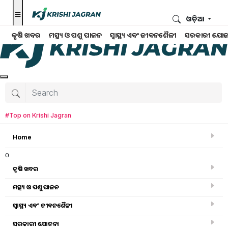
ଓଡ଼ିଆ
କୃଷି ଖବର
ମତ୍ସ୍ୟ ଓ ପଶୁ ପାଳନ
ସ୍ୱାସ୍ଥ୍ୟ ଏବଂ ଜୀବନଶୈଳୀ
ସରକାରୀ ଯୋଜ
#Top on Krishi Jagran
Home
o
କୃଷି ଖବର
ମତ୍ସ୍ୟ ଓ ପଶୁ ପାଳନ
ସ୍ୱାସ୍ଥ୍ୟ ଏବଂ ଜୀବନଶୈଳୀ
କୃଷି ଖବର
ସରକାରୀ ଯୋଜନା