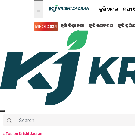
କୃଷି ଖବର
ମତ୍ସ୍
କୃଷି ବିଶ୍ବକୋଷ
କୃଷି ଉପକରଣ
କୃଷି ପ୍ରଶିକ
MFOI 2024
କୃଷି ଖବର
ବ୍ଲକସ୍ତରୀୟ ମତ୍ସ୍ୟ ଏବଂ
ନୋଭେଲଟେକ୍ ର ଅଂଶଗ
ଓଡିଶା ସରକାରଙ୍କ ମତ୍ସ୍ୟ ଓ ପଶୁ ସମ୍ପଦ ବିକାଶ ବିଭାଗ 
୨୦୨୫ ମାର୍କୋନା,ସିମୁଳିଆରେ ସଫଳତାର ସହ ଆୟୋ
Sudesna Nayak
Tuesday, 18 November
#Top on Krishi Jagran