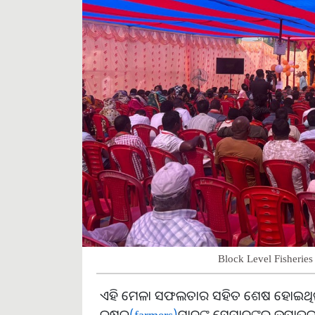
Block Level Fisherie
ଏହି ମେଳା ସଫଲତାର ସହିତ ଶେଷ ହୋଇଥିଲା
କୃଷକ
(farmers)
ମାନଙ୍କୁ ସେମାନଙ୍କର ଉତ୍ପାଦ