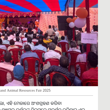
s and Animal Resources Fair 2025
, ଏହି ମେଳାରେ ଅଂଶଗ୍ରହଣ କରିବା
କୁ ବ୍ୟାପକ ଦର୍ଶକଙ୍କ ନିକଟରେ ପ୍ରଦର୍ଶନ କରିବାର ଏକ