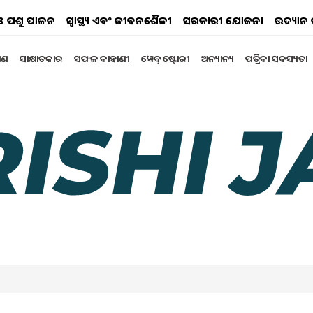
ୟ ଓ ପଶୁ ପାଳନ
ସ୍ୱାସ୍ଥ୍ୟ ଏବଂ ଜୀବନଶୈଳୀ
ସରକାରୀ ଯୋଜନା
ଉଦ୍ୟାନ 
୍ଷଣ
ସାକ୍ଷାତକାର
ସଫଳ କାହାଣୀ
ୱେବ୍ ଷ୍ଟୋରୀ
ଅନ୍ୟାନ୍ୟ
ପତ୍ରିକା ସଦସ୍ୟତା
 ପ୍ରାଣୀ ସମ୍ପଦ ମେଳା- ୨୦୨୫ ରେ
୍ରହଣ
ଦ୍ୱାରା ଆୟୋଜିତ ବ୍ଲକସ୍ତରୀୟ ମତ୍ସ୍ୟ ଏବଂ ପ୍ରାଣୀ ସମ୍ପଦ ମେଳା-
ଜିତ ହୋଇଥିଲା।
 2025 11:56 AM