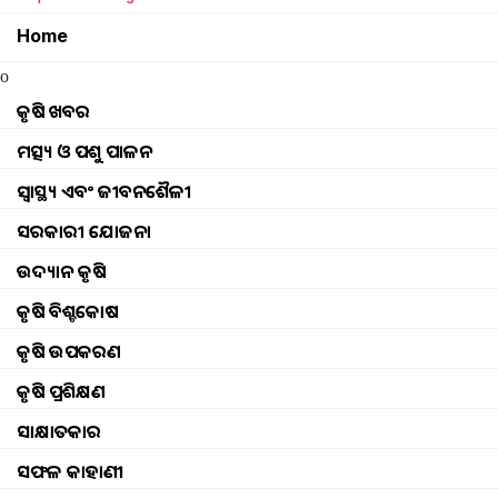
Home
o
କୃଷି ଖବର
ମତ୍ସ୍ୟ ଓ ପଶୁ ପାଳନ
ସ୍ୱାସ୍ଥ୍ୟ ଏବଂ ଜୀବନଶୈଳୀ
ସରକାରୀ ଯୋଜନା
ଉଦ୍ୟାନ କୃଷି
କୃଷି ବିଶ୍ବକୋଷ
କୃଷି ଉପକରଣ
କୃଷି ପ୍ରଶିକ୍ଷଣ
ସାକ୍ଷାତକାର
ସଫଳ କାହାଣୀ