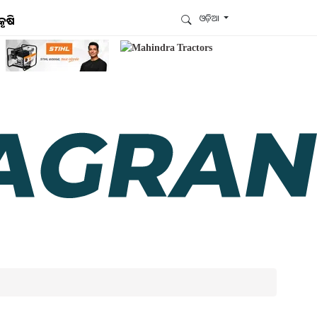
ଓଡ଼ିଆ
କୃଷି
ଆମେ ହ୍ବାଟ୍ସଆପ୍‌ରେ ଅଛୁ ! ଆମ ହ୍ବାଟ୍ସଆପ ଗ୍ରୁପରେ
ଯୋଗଦିଅନ୍ତୁ ଏବଂ ଆପଙ୍କୁ ଆବଶ୍ୟକ ହେଉଥିବା ସବୁ
ଗୁରୁତ୍ବପୂର୍ଣ୍ଣ ଅପଡେଟ୍‌ ପାଆନ୍ତୁ ପ୍ରତିଦିନ ।
ହ୍ବାଟ୍ସଆପରେ ଜଏନ କରନ୍ତୁ
ଆମ ନ୍ୟୁଜଲେଟରକୁ ସବସ୍କ୍ରାଇବ୍ କରନ୍ତୁ । ଆପଣ ଆପଣଙ୍କ
ଆଗ୍ରହ ଥିବା ଟପିକ୍‌ ବାଛିବେ ଏବଂ ଆମେ ଆପଣଙ୍କୁ ବଛା ବଛା
ନ୍ୟୁଜ ଓ ଆପଣଙ୍କ ପସନ୍ଦ ଅନୁଯାୟୀ ଲାଟେଷ୍ଟ ଅପଡେଟ୍‌
ପଠାଇଦେବୁ ।