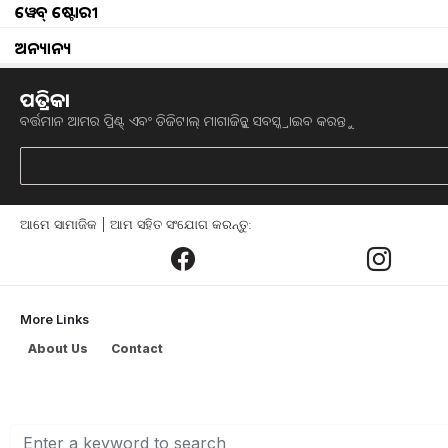
ୱେବ୍ ଷ୍ଟୋରୀ
ଅନ୍ୟାନ୍ୟ
ପତ୍ରିକା
Block Level Fisherie
ବର୍ତ୍ତମାନ ଆମର ପ୍ରିଣ୍ଟ୍ ଏବଂ ଡିଜିଟାଲ୍ ମାଗାଜିନ୍କୁ ସବସ୍କ୍ରାଇବ କରନ୍ତୁ
ବ୍ଲକସ୍ତରୀୟ ମତ୍ସ୍ୟ ଏବଂ ପ୍ରାଣୀ ସମ୍ପଦ ମେଳା-
ସ୍ଥାନ: ମାର୍କୋନା, ସିମୁଳିଆ, ବାଲେଶ୍ୱର, ଓଡ଼ିଶା
ତାରିଖ: ୧୫ ନଭେମ୍ବର, ୨୦୨୫
ଆମେ ସାମାଜିକ | ଆମ ସହିତ ସଂଯୋଗ କରନ୍ତୁ:
ଓଡିଶା ସରକାରଙ୍କ ମତ୍ସ୍ୟ ଓ ପଶୁ ସମ୍ପଦ ବିକା
ପ୍ରାଣୀ ସମ୍ପଦ ମେଳା- ୨୦୨୫ ମାର୍କୋନା,ସ
More Links
ମେଳାର ଲକ୍ଷ୍ୟ ଥିଲା ଦୁଗ୍ଧ, ମତ୍ସ୍ୟ ପାଳନ ଏବ
About Us
Contact
ଅଂଶୀଦାରମାନଙ୍କୁ ଏକତ୍ର କରି ପ୍ରଗତିଶୀଳ କୃଷ
ସଚେତନତା ସୃଷ୍ଟି କରିବା । ଏହି କାର୍ଯ୍ୟକ୍ରମର
ପଦ୍ମଲୋଚନ ପଣ୍ଡା ଯୋଗ ଦେଇଥିଲେ ।