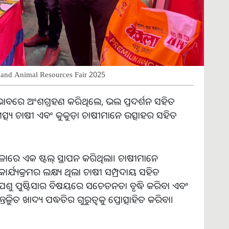
s and Animal Resources Fair 2025
ୟ ଭାବରେ ଅଂଶଗ୍ରହଣ କରିଥିଲେ, ଭଲ ପ୍ରଦର୍ଶନ ସହିତ
ତ୍ସ୍ୟ ଚାଷୀ ଏବଂ କୁକୁଡ଼ା ଚାଷୀମାନେ ଉତ୍ସାହର ସହିତ
ାରେ ଏକ ଷ୍ଟଲ୍ ସ୍ଥାପନ କରିଥିଲା। ଚାଷୀମାନେ
ର୍ଯ୍ୟକ୍ରମର ଲକ୍ଷ୍ୟ ଥିଲା ଚାଷୀ ସମ୍ପ୍ରଦାୟ ସହିତ
ାନିକ ପଶୁ ପୁଷ୍ଟିସାର ବିଷୟରେ ସଚେତନତା ବୃଦ୍ଧି କରିବା ଏବଂ
ନ୍ତୁଳିତ ଖାଦ୍ୟ ପଦ୍ଧତିର ଗୁରୁତ୍ୱକୁ ପ୍ରୋତ୍ସାହିତ କରିବା।