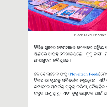
Block Level Fisherie
ବିଭିନ୍ନ ଗ୍ରାମର ଚାଷୀମାନେ ମେଳାରେ ସକ୍ରି
ଷ୍ଟଲରେ ଆଗ୍ରହ ଦେଖାଇଥିଲେ । ଦୁଗ୍ଧ ଚାଷୀ, ମ
ଅଂଶଗ୍ରହଣ କରିଥିଲେ ।
ନୋଭେଲଟେକ୍ ଫିଡ୍ସ
(Noveltech Feeds
)ମେଳ
ଦିନସାରା ଷ୍ଟଲକୁ ପରିଦର୍ଶନ କରୁଥିଲେ । ଏହି କା
କମ୍ପାନୀର ସମ୍ପର୍କକୁ ସୁଦୃଢ଼ ​​କରିବା, ବୈଜ୍ଞ
ଉନ୍ନତ ପଶୁ ସ୍ୱାସ୍ଥ୍ୟ ଏବଂ ଦୁଗ୍ଧ ଉତ୍ପାଦନ ପାଇଁ ସ