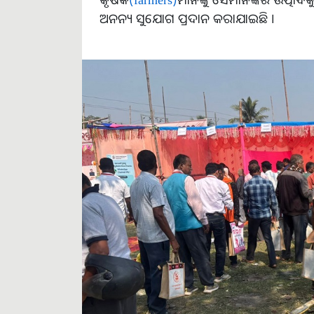
ଅନନ୍ୟ ସୁଯୋଗ ପ୍ରଦାନ କରାଯାଇଛି ।