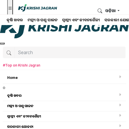
ଓଡ଼ିଆ
କୃଷି ଖବର
ମତ୍ସ୍ୟ ଓ ପଶୁ ପାଳନ
ସ୍ୱାସ୍ଥ୍ୟ ଏବଂ ଜୀବନଶୈଳୀ
ସରକାରୀ ଯୋଜ
#Top on Krishi Jagran
Home
o
କୃଷି ଖବର
ମତ୍ସ୍ୟ ଓ ପଶୁ ପାଳନ
ସ୍ୱାସ୍ଥ୍ୟ ଏବଂ ଜୀବନଶୈଳୀ
କୃଷି ଖବର
ସରକାରୀ ଯୋଜନା