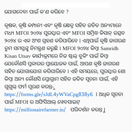
ଯୋଗଦେବା ପାଇଁ କ'ଣ କରିବେ ?
କୃଷକ, କୃଷି କମ୍ପାନୀ ଏବଂ କୃଷି କ୍ଷେତ୍ର ସହିତ ଜଡିତ ଅନ୍ୟମାନେ
ମଧ୍ୟ MFOI ୨୦୨୪ ପୁରସ୍କାର ଏବଂ MFOI ସମ୍ରିଦ୍ଧ କିସାନ୍ ଉତ୍ସବ
୨୦୨୪ ର ଏକ ଅଂଶ ଗ୍ରହଣ କରିପାରିବେ l ଏଥିପାଇଁ କୃଷି ଜାଗରଣ
ତୁମ ସମସ୍ତଙ୍କୁ ନିମନ୍ତ୍ରଣ କରୁଛି l MFOI ୨୦୨୪ କିମ୍ବା Samridh
Kisan Utsav କାର୍ଯ୍ୟକ୍ରମରେ ନିଜ ଷ୍ଟଲ୍ ବୁକିଂ ପାଇଁ କିମ୍ବା
ଯେକୌଣସି ପ୍ରକାରର ପ୍ରାୟୋଜକ ପାଇଁ, ଆପଣ କୃଷି ଜାଗରଣ
ସହିତ ଯୋଗାଯୋଗ କରିପାରିବେ l ଏହି ସମୟରେ, ପୁରସ୍କାର ଶୋ
କିମ୍ବା ଅନ୍ୟ କୌଣସି ପ୍ରୋଗ୍ରାମ ସହିତ ଜଡିତ ସୂଚନା ପାଇଁ, ଏହି
ଗୁଗୁଲ୍ ଫର୍ମ ପୂରଣ କରନ୍ତୁ-
https://forms.gle/sJdL4yWVaCpg838y6
l ଅଧିକ ସୂଚନା
ପାଇଁ MFOI ର ଅଫିସିଆଲ୍ ୱେବସାଇଟ୍
https://millionairefarmer.in/
ପରିଦର୍ଶନ କରନ୍ତୁ l