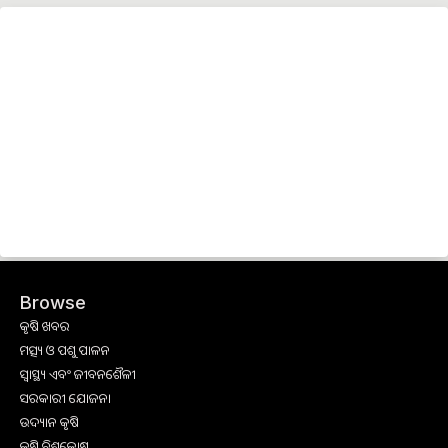
Browse
କୃଷି ଖବର
ମତ୍ସ୍ୟ ଓ ପଶୁ ପାଳନ
ସ୍ୱାସ୍ଥ୍ୟ ଏବଂ ଜୀବନଶୈଳୀ
ସରକାରୀ ଯୋଜନା
ଉଦ୍ୟାନ କୃଷି
କୃଷି ବିଶ୍ବକୋଷ