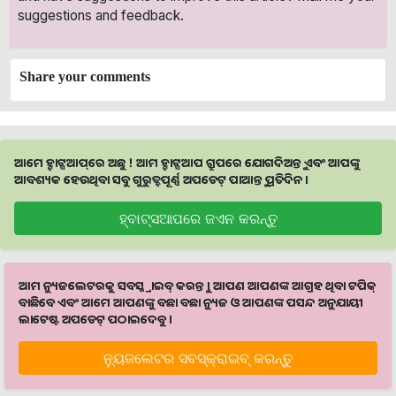
suggestions and feedback.
Share your comments
ଆମେ ହ୍ବାଟ୍ସଆପ୍‌ରେ ଅଛୁ ! ଆମ ହ୍ବାଟ୍ସଆପ ଗ୍ରୁପରେ ଯୋଗଦିଅନ୍ତୁ ଏବଂ ଆପଙ୍କୁ
ଆବଶ୍ୟକ ହେଉଥିବା ସବୁ ଗୁରୁତ୍ବପୂର୍ଣ୍ଣ ଅପଡେଟ୍‌ ପାଆନ୍ତୁ ପ୍ରତିଦିନ ।
ହ୍ବାଟ୍ସଆପରେ ଜଏନ କରନ୍ତୁ
ଆମ ନ୍ୟୁଜଲେଟରକୁ ସବସ୍କ୍ରାଇବ୍ କରନ୍ତୁ । ଆପଣ ଆପଣଙ୍କ ଆଗ୍ରହ ଥିବା ଟପିକ୍‌
ବାଛିବେ ଏବଂ ଆମେ ଆପଣଙ୍କୁ ବଛା ବଛା ନ୍ୟୁଜ ଓ ଆପଣଙ୍କ ପସନ୍ଦ ଅନୁଯାୟୀ
ଲାଟେଷ୍ଟ ଅପଡେଟ୍‌ ପଠାଇଦେବୁ ।
ନ୍ୟୁଜଲେଟର ସବସ୍କ୍ରାଇବ୍‌ କରନ୍ତୁ