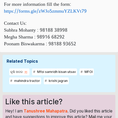
For more information fill the form:
https://forms.gle/zWJo5zmmuYZLKVt79
Contact Us:
Subhra Mohanty : 98188 38998
Megha Sharma : 98916 68292
Poonam Biswakarma : 98188 93652
Related Topics
କୃଷି ଖବର
Mfoi samridh kisan utsav
MFOI
mahindra tractor
krishi jagran
Like this article?
Hey! I am
Tanushree Mahapatra
. Did you liked this article
and have suggestions to improve this article?
Mail
me your