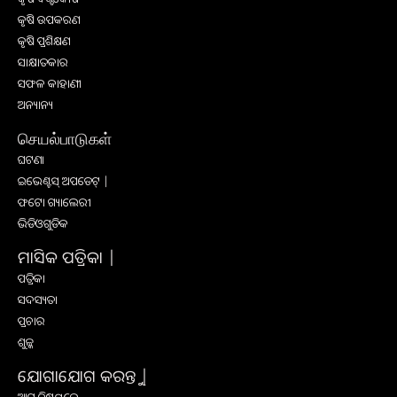
କୃଷି ଉପକରଣ
କୃଷି ପ୍ରଶିକ୍ଷଣ
ସାକ୍ଷାତକାର
ସଫଳ କାହାଣୀ
ଅନ୍ୟାନ୍ୟ
செயல்பாடுகள்
ଘଟଣା
ଇଭେଣ୍ଟସ୍ ଅପଡେଟ୍ |
ଫଟୋ ଗ୍ୟାଲେରୀ
ଭିଡିଓଗୁଡିକ
ମାସିକ ପତ୍ରିକା |
ପତ୍ରିକା
ସଦସ୍ୟତା
ପ୍ରଚାର
ଶୁଳ୍କ
ଯୋଗାଯୋଗ କରନ୍ତୁ |