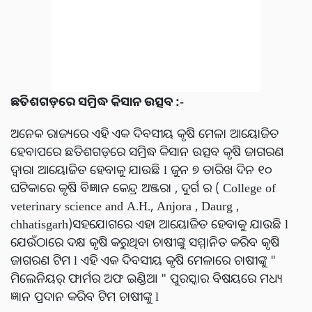
ଛତିଶଗଡ଼ରେ ସମ୍ରିଦ୍ଧ କିସାନ ଉତ୍ସବ :-
ଅନେକ ରାଜ୍ୟରେ ଏହି ଏକ ଦିବସୀୟ କୃଷି ମେଳା ଆୟୋଜିତ
ହେବାପରେ ଛତିଶଗଡ଼ରେ ସମ୍ରିଦ୍ଧ କିସାନ ଉତ୍ସବ କୃଷି ଜାଗରଣ
ଦ୍ୱାରା ଆୟୋଜିତ ହେବାକୁ ଯାଉଛି l ଜୁନ ୭ ତାରିଖ ଦିନ ୧୦
ଘଟିକାରେ କୃଷି ବିଜ୍ଞାନ କେନ୍ଦ୍ର ଅଞ୍ଜରା , ଦୁର୍ଗ ର ( College of
veterinary science and A.H., Anjora , Daurg ,
chhatisgarh)ସହଯୋଗରେ ଏହା ଆୟୋଜିତ ହେବାକୁ ଯାଉଛି l
ଯେଉଁଠାରେ ଦକ୍ଷ କୃଷି କରୁଥିବା ଚାଷୀଙ୍କୁ ସମ୍ମାନିତ କରିବ କୃଷି
ଜାଗରଣ ଟିମ l ଏହି ଏକ ଦିବସୀୟ କୃଷି ମେଳାରେ ଚାଷୀଙ୍କୁ "
ମିଲେନିୟର୍ ଫାର୍ମର ଅଫ ଇଣ୍ଡିଆ " ପୁରସ୍କାର ବିଷୟରେ ମଧ୍ୟ
ଜ୍ଞାନ ପ୍ରଦାନ କରିବ ଟିମ ଚାଷୀଙ୍କୁ l