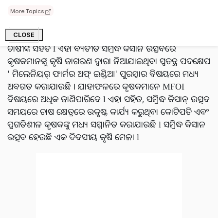
More Topics
କୃଷି ସମ୍ବନ୍ଧୀୟ ନୂତନ କୌଶଳ ସହିତ କୃଷି ସମ୍ବନ୍ଧୀୟ ସୂଚନା
ପାଇପାରିବେ ଏବଂ ସେମାନଙ୍କର ଧାରଣା ମଧ୍ୟ ବାଣ୍ଟିପାରିବେ ଅନ୍ୟ
CLOSE
ଚାଷୀଙ୍କ ସହିତ l ଏହା ବ୍ୟତୀତ ସମ୍ରିଦ୍ଧ କିସାନ ଉତ୍ସବରେ
କୃଷକମାନଙ୍କୁ କୃଷି ଜାଗରଣ ଦ୍ୱାରା ନିଆଯାଇଥିବା ସ୍ୱତନ୍ତ୍ର ପଦକ୍ଷେପ
' ମିଲେନିୟର୍ ଫାର୍ମର ଅଫ୍ ଇଣ୍ଡିଆ' ପୁରସ୍କାର ବିଷୟରେ ମଧ୍ୟ
ଅବଗତ କରାଯାଉଛି । ଯାହାଫଳରେ କୃଷକମାନେ MFOI
ବିଷୟରେ ଅଧିକ ଜାଣିପାରିବେ l ଏହା ସହିତ, ସମ୍ରିଦ୍ଧ କିସାନ୍ ଉତ୍ସବ
ସମୟରେ ଚାଷ କ୍ଷେତ୍ରରେ ଉତ୍କୃଷ୍ଟ କାର୍ଯ୍ୟ କରୁଥିବା କୋଟିପତି ଏବଂ
ପ୍ରଗତିଶୀଳ କୃଷକଙ୍କୁ ମଧ୍ୟ ସମ୍ମାନିତ କରାଯାଉଛି l ସମ୍ରିଦ୍ଧ କିସାନ
ଉତ୍ସବ ହେଉଛି ଏକ ଦିବସୀୟ କୃଷି ମେଳା l