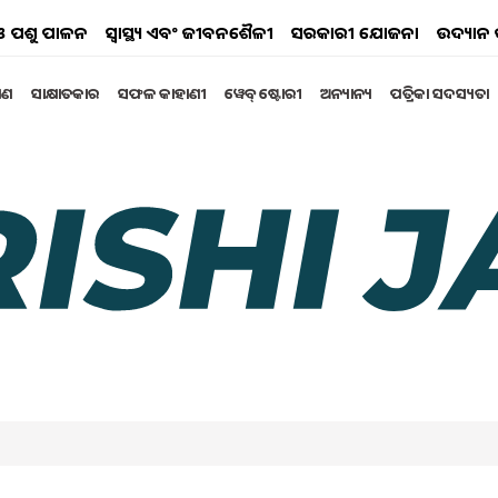
ୟ ଓ ପଶୁ ପାଳନ
ସ୍ୱାସ୍ଥ୍ୟ ଏବଂ ଜୀବନଶୈଳୀ
ସରକାରୀ ଯୋଜନା
ଉଦ୍ୟାନ 
୍ଷଣ
ସାକ୍ଷାତକାର
ସଫଳ କାହାଣୀ
ୱେବ୍ ଷ୍ଟୋରୀ
ଅନ୍ୟାନ୍ୟ
ପତ୍ରିକା ସଦସ୍ୟତା
 ଆସିଲା ଖୁସି ଖବର, ସରକାର
୍ତୁ...
ଏବେ ପୁରୁଣା ପେନସନ ଯୋଜନା ପୁନଃ ଲାଗୁ କରିବାକୁ ନିଷ୍ପତ୍ତି
22 11:21 AM