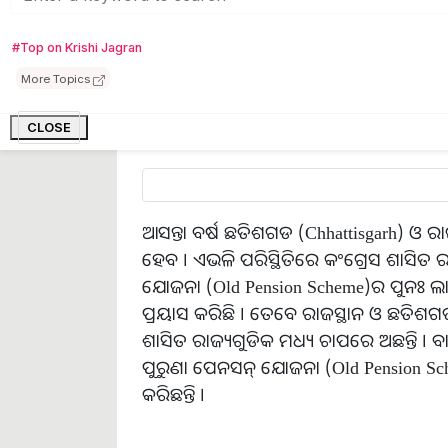
ଏହାସହ ରାଜସ୍ଥାନ (Rajasthan)ପରେ ଛତିଶଗ
Scheme) କାର୍ଯ୍ୟକାରୀ କରିଥିବା ଦ୍ୱିତୀୟ ରାଜ୍
#Top on Krishi Jagran
(Rajasthan Chief Minister Ashok Gehlot)
More Topics
କରୁଥିବାବେଳେ ଘୋଷଣା କରିଛନ୍ତି ଯେ, ରାଜ୍
ସ୍ଥାନରେ ରାଜ୍ୟ କର୍ମଚାରୀଙ୍କ ପାଇଁ ପୁରୁଣା ପ
CLOSE
ଆସନ୍ତା ବର୍ଷ ଛତିଶଗଡ (Chhattisgarh) ଓ ରାଜ
ହେବ । ଏଭଳି ପରିସ୍ଥିତିରେ କଂଗ୍ରେସ ଶାସିତ
ଯୋଜନା (Old Pension Scheme)ର ପୁନଃ ଲା
ପ୍ରୟାସ କରିଛି । ତେବେ ରାଜସ୍ଥାନ ଓ ଛତିଶ
ଶାସିତ ରାଜ୍ୟଗୁଡିକ ମଧ୍ୟ ଚାପରେ ଅଛନ୍ତି । 
ପୁରୁଣା ପେନସନ୍ ଯୋଜନା (Old Pension Sch
କରିଛନ୍ତି ।