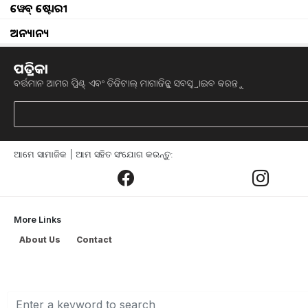
ୱେବ୍ ଷ୍ଟୋରୀ
ଅନ୍ୟାନ୍ୟ
ପତ୍ରିକା
Chhattisgarh announces o
ବର୍ତ୍ତମାନ ଆମର ପ୍ରିଣ୍ଟ୍ ଏବଂ ଡିଜିଟାଲ୍ ମାଗାଜିନ୍କୁ ସବସ୍କ୍ରାଇବ କରନ୍ତୁ
ସରକାର ନେଲେ ବଡ଼ ପଦକ୍ଷେପ । ଆସିଲା ଖୁ
Pension Scheme) ପୁନଃ ଲାଗୁ କରିବାକୁ ନିଷ୍ପତ
ଆମେ ସାମାଜିକ | ଆମ ସହିତ ସଂଯୋଗ କରନ୍ତୁ:
ସୂଚନା ଅନୁଯାୟୀ, ଛତିଶଗଡ (Chhattisgarh
ପୁନଃ ଲାଗୁ କରିବାକୁ ନିଷ୍ପତ୍ତି ନିଆଯାଇଛି ।
More Links
ଭୁପେଶ ବଘେଲ (Chhattisgarh Chief Minist
କରାଯାଇଛି । ୨୦୨୨-୨୦୨୩ ଆର୍ଥିକ ବର୍ଷ ପ
About Us
Contact
ନିଯୁକ୍ତ କର୍ମଚାରୀଙ୍କ ପାଇଁ ନୂତନ ପେନସନ୍ ସ୍କି
କରିବାକୁ ଘୋଷଣା କରାଯାଇଛି ।