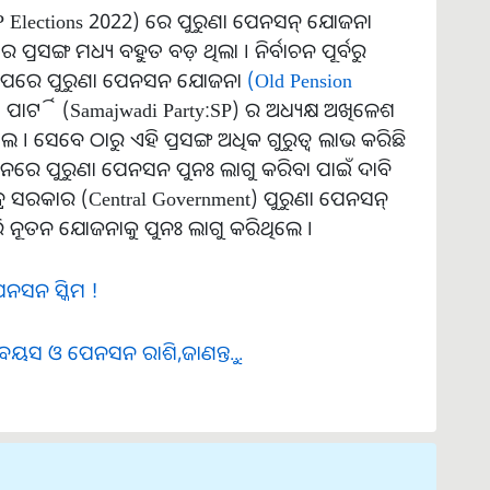
UP Elections 2022) ରେ ​​ପୁରୁଣା ପେନସନ୍ ଯୋଜନା
ପ୍ରସଙ୍ଗ ମଧ୍ୟ ବହୁତ ବଡ଼ ଥିଲା । ନିର୍ବାଚନ ପୂର୍ବରୁ
ନ ପରେ ପୁରୁଣା ପେନସନ ଯୋଜନା
(Old Pension
 ପାର୍ଟି (Samajwadi Party:SP) ର ଅଧ୍ୟକ୍ଷ ଅଖିଳେଶ
େ । ସେବେ ଠାରୁ ଏହି ପ୍ରସଙ୍ଗ ଅଧିକ ଗୁରୁତ୍ୱ ଲାଭ କରିଛି
ନରେ ​​ପୁରୁଣା ପେନସନ ପୁନଃ ଲାଗୁ କରିବା ପାଇଁ ଦାବି
୍ଦ୍ର ସରକାର (Central Government) ପୁରୁଣା ପେନସନ୍
ି ନୂତନ ଯୋଜନାକୁ ପୁନଃ ଲାଗୁ କରିଥିଲେ ।
େନସନ ସ୍କିମ !
 ବୟସ ଓ ପେନସନ ରାଶି,ଜାଣନ୍ତୁ...