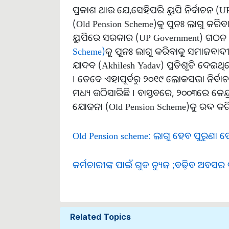
ପ୍ରକାଶ ଥାଉ ଯେ,ସେହିପରି ୟୁପି ନିର୍ବାଚନ (
(Old Pension Scheme)କୁ ପୁନଃ ଲାଗୁ କରିବାର 
ୟୁପିରେ ସରକାର (UP Government) ଗଠ
Scheme)
କୁ ପୁନଃ ଲାଗୁ କରିବାକୁ ସମାଜବାଦୀ
ଯାଦବ (Akhilesh Yadav) ପ୍ରତିଶୃତି ଦେଇଥିଲ
। ତେବେ ଏହାପୂର୍ବରୁ ୨୦୧୯ ଲୋକସଭା ନିର୍ବାଚ
ମଧ୍ୟ ଉଠିସାରିଛି । ବାସ୍ତବରେ, ୨୦୦୩ରେ କେନ
ଯୋଜନା (Old Pension Scheme)କୁ ରଦ୍ଦ କର
Old Pension scheme: ଲାଗୁ ହେବ ପୁରୁଣା ପ
କର୍ମଚାରୀଙ୍କ ପାଇଁ ଗୁଡ ନ୍ୟୁଜ ;ବଢ଼ିବ ଅବସର
Related Topics