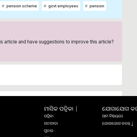
pension scheme
govt employees
pension
his article and have suggestions to improve this article?
ମାସିକ ପତ୍ରିକା |
ଯୋଗାଯୋଗ କରନ୍
ପତ୍ରିକା
ଆମ ବିଷୟରେ
ସଦସ୍ୟତା
ଯୋଗାଯୋଗ କରନ୍ତୁ |
ପ୍ରଚାର