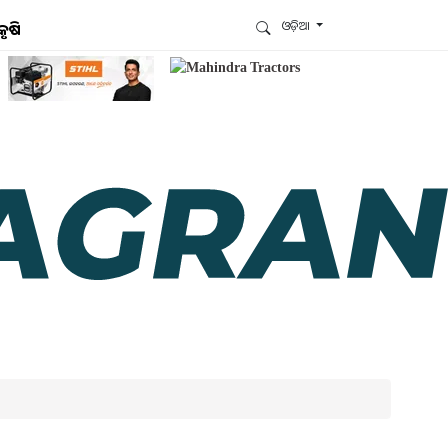
ଓଡ଼ିଆ
କୃଷି
ଆମେ ହ୍ବାଟ୍ସଆପ୍‌ରେ ଅଛୁ ! ଆମ ହ୍ବାଟ୍ସଆପ ଗ୍ରୁପରେ
ଯୋଗଦିଅନ୍ତୁ ଏବଂ ଆପଙ୍କୁ ଆବଶ୍ୟକ ହେଉଥିବା ସବୁ
ଗୁରୁତ୍ବପୂର୍ଣ୍ଣ ଅପଡେଟ୍‌ ପାଆନ୍ତୁ ପ୍ରତିଦିନ ।
ହ୍ବାଟ୍ସଆପରେ ଜଏନ କରନ୍ତୁ
ଆମ ନ୍ୟୁଜଲେଟରକୁ ସବସ୍କ୍ରାଇବ୍ କରନ୍ତୁ । ଆପଣ ଆପଣଙ୍କ
ଆଗ୍ରହ ଥିବା ଟପିକ୍‌ ବାଛିବେ ଏବଂ ଆମେ ଆପଣଙ୍କୁ ବଛା ବଛା
ନ୍ୟୁଜ ଓ ଆପଣଙ୍କ ପସନ୍ଦ ଅନୁଯାୟୀ ଲାଟେଷ୍ଟ ଅପଡେଟ୍‌
ପଠାଇଦେବୁ ।