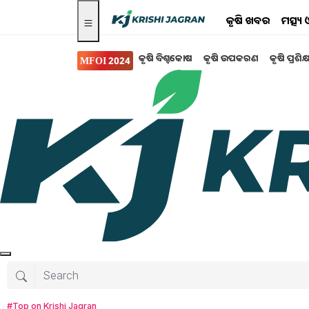
କୃଷି ଖବର
ମତ୍ସ୍
କୃଷି ବିଶ୍ବକୋଷ
କୃଷି ଉପକରଣ
କୃଷି ପ୍ରଶିକ
MFOI 2024
କୃଷି ଖବର
ପେନସନଭୋଗୀଙ୍କ ପାଇଁ
ନେଲେ ବଡ଼ ପଦକ୍ଷେପ,ଜାଣନ
ସରକାର ନେଲେ ବଡ଼ ପଦକ୍ଷେପ । ଆସିଲା ଖୁସି ଖବର । 
ନିଆଯାଇଛି ।
Sudesna Nayak
Thursday, 10 March 20
#Top on Krishi Jagran