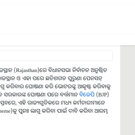
ଡ ହେଉଛି ପୁରୁଣା ପେନସନ୍‌ ଯୋଜନା (Old Pension
ୟ । ଏହାପୂର୍ବରୁ ରାଜସ୍ଥାନ ମୁଖ୍ୟମନ୍ତ୍ରୀ ଅଶୋକ ଗେହଲୋଟ୍
ଫେବୃଆରୀ ୨୩ ରେ ନିଜର ଚତୁର୍ଥ ବଜେଟ୍ ଉପସ୍ଥାପନ
ୟର କଂଗ୍ରେସ ସରକାର (Congress Government) NPS
େନସନ ସ୍କିମ (Old Pension Scheme)କାର୍ଯ୍ୟକାରୀ କରିବ ।
ସ୍ଥାନ (Rajasthan)ରେ ବିଧାନସଭା ନିର୍ବାଚନ ଅନୁଷ୍ଠିତ
 ରାଜସ୍ଥାନ ଓ ଏହା ପରେ ଛତିଶଗଡ ପୁରୁଣା ପେନସନ୍‌
ଗୁ କରିବାର ଘୋଷଣା କରି ଭୋଟରଙ୍କୁ ଆକୃଷ୍ଟ କରିବାକୁ
ଗଡ ସରକାରଙ୍କ ଘୋଷଣା ପରେ ବର୍ତ୍ତମାନ
ବିଜେପି
(BJP)
ବାସ୍ତବରେ, ଏହି ରାଜ୍ୟଗୁଡିକରେ ମଧ୍ୟ କର୍ମଚାରୀମାନେ
eme)କୁ ପୁନଃ ଲାଗୁ କରିବା ପାଇଁ ଦାବି କରିବା ଆରମ୍ଭ