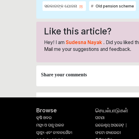
ସରକାରଙ୍କ ଯୋଜନା
Old pension scheme
Like this article?
Hey! I am
Sudesna Nayak
. Did you liked t
Mail
me your suggestions and feedback.
Share your comments
செயல்பாடுகள்
Browse
କୃଷି ଖବର
ଘଟଣା
ମତ୍ସ୍ୟ ଓ ପଶୁ ପାଳନ
ଇଭେଣ୍ଟସ୍ ଅପଡେଟ୍ |
ସ୍ୱାସ୍ଥ୍ୟ ଏବଂ ଜୀବନଶୈଳୀ
ଫଟୋ ଗ୍ୟାଲେରୀ