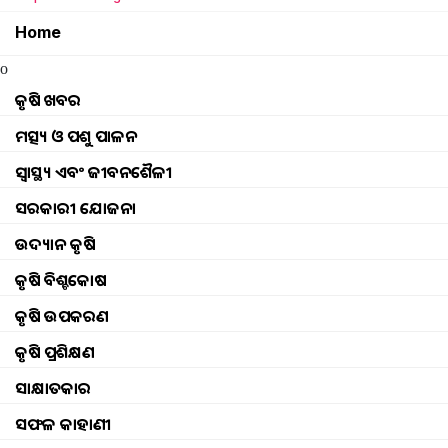
Home
o
କୃଷି ଖବର
ମତ୍ସ୍ୟ ଓ ପଶୁ ପାଳନ
ସ୍ୱାସ୍ଥ୍ୟ ଏବଂ ଜୀବନଶୈଳୀ
ସରକାରୀ ଯୋଜନା
ଉଦ୍ୟାନ କୃଷି
କୃଷି ବିଶ୍ବକୋଷ
କୃଷି ଉପକରଣ
କୃଷି ପ୍ରଶିକ୍ଷଣ
ସାକ୍ଷାତକାର
ସଫଳ କାହାଣୀ