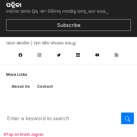
ପତ୍ରିକା
ବର୍ତ୍ତମାନ ଆମର ପ୍ରିଣ୍ଟ୍ ଏବଂ ଡିଜିଟାଲ୍ ମାଗାଜିନ୍କୁ ସବସ୍କ୍ରାଇବ କରନ୍ତୁ
Subscribe
ଆମେ ସାମାଜିକ | ଆମ ସହିତ ସଂଯୋଗ କରନ୍ତୁ:
More Links
ତମାଣ୍ଡୋ: ଭୁବନେଶ୍ବର ବ୍ଲକର ପ୍ରାୟ ସମସ୍ତ ଅଞ୍ଚଳରେ ଥିବା ନଡ଼ିଆ
About Us
Contact
ଗଛରେ ଏକ ଧଳା ରଙ୍ଗର ଉଡ଼ନ୍ତା ପୋକ ଲାଗି ଗଛକୁ ସମ୍ପୂର୍ଣ୍ଣ
ଭାବେ ମାରି ଦେଉଛି। ଏହି କୀଟ ଆକ୍ରମଣରେ ନଡ଼ିଆ ଚାଷ ଗୁରୁତର
ସଙ୍କଟର ସମ୍ମୁଖୀନ ହେବାକୁ ଯାଉଛି। ସୂଚନା ଅନୁଯାୟୀ ରଗସ୍‌
ସ୍ପିରିଲିଙ୍ଗ ହ୍ବାଇଟ ଫ୍ଲାଇ ନାମକ ଏକ ମାରାତ୍ମକ କୀଟ କିଛିବର୍ଷ
ପୂର୍ବରୁ ପ୍ରଥମେ କେରଳ ଓ ତାମିଲନାଡୁ ରାଜ୍ୟରେ
ଦେଖାଦେଇଥିଲା। ସେଠାରେ ପର୍ଯ୍ୟାପ୍ତ ପରିମାଣ​‌େ​‌ର ନଡ଼ିଆ ଚାଷ
#Top on Krishi Jagran