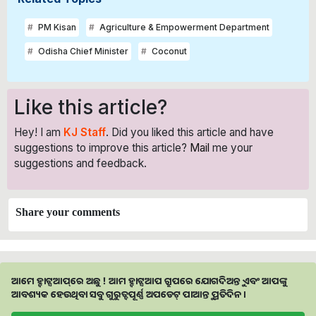
PM Kisan
Agriculture & Empowerment Department
Odisha Chief Minister
Coconut
Like this article?
Hey! I am
KJ Staff
. Did you liked this article and have
suggestions to improve this article?
Mail
me your
suggestions and feedback.
Share your comments
ଆମେ ହ୍ବାଟ୍ସଆପ୍‌ରେ ଅଛୁ ! ଆମ ହ୍ବାଟ୍ସଆପ ଗ୍ରୁପରେ ଯୋଗଦିଅନ୍ତୁ ଏବଂ ଆପଙ୍କୁ
ଆବଶ୍ୟକ ହେଉଥିବା ସବୁ ଗୁରୁତ୍ବପୂର୍ଣ୍ଣ ଅପଡେଟ୍‌ ପାଆନ୍ତୁ ପ୍ରତିଦିନ ।