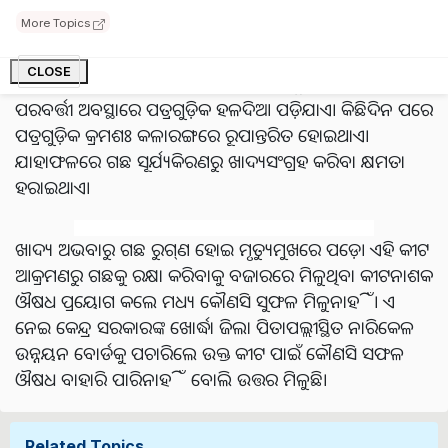
କ୍ଷୟକ୍ଷତି ଘଟାଇବା ପରେ ଏବେ ଏହା ଓଡ଼ିଶା ଉପକୂଳ ଜିଲାରେ
More Topics
ବହୁଳ ଭାବେ ଦେଖାଦେଇଛି। ଏହି କୀଟଗୁଡ଼ିକ ପ୍ରଥମେ ନଡ଼ିଆ
ଗଛପତ୍ରର ତଳଭାଗରେ ବହୁ ସଂଖ୍ୟାରେ ଜମାହୋଇ ମଳତ୍ୟାଗ
CLOSE
କରିବାର କିଛିଦିନ ପରେ ପତ୍ରର ଉପରିଭାଗକୁ ବ୍ୟାପିଥାଏ।
ପରବର୍ତ୍ତୀ ଅବସ୍ଥାରେ ପତ୍ରଗୁଡ଼ିକ ହଳଦିଆ ପଡ଼ିଯାଏ। କିଛିଦିନ ପରେ
ପତ୍ରଗୁଡ଼ିକ କ୍ରମଶଃ କଳାରଙ୍ଗରେ ରୂପାନ୍ତରିତ ହୋଇଥାଏ।
ଯାହାଫଳରେ ଗଛ ସୂର୍ଯ୍ୟକିରଣରୁ ଖାଦ୍ୟସଂଗ୍ରହ କରିବା କ୍ଷମତା
ହରାଇଥାଏ।
ଖାଦ୍ୟ ଅଭବାରୁ ଗଛ ରୁଗ୍‌ଣ ହୋଇ ମୃତ୍ୟୁମୁଖରେ ପଡ଼େ। ଏହି କୀଟ
ଆକ୍ରମଣରୁ ଗଛକୁ ରକ୍ଷା କରିବାକୁ ବଜାରରେ ମିଳୁଥିବା କୀଟନାଶକ
ଔଷଧ ପ୍ରୟୋଗ କଲେ ମଧ୍ୟ କୌଣସି ସୁଫଳ ମିଳୁନାହିଁ। ଏ
ନେଇ କେନ୍ଦ୍ର ସରକାରଙ୍କ ଖୋର୍ଦ୍ଧା ଜିଲା ପିତାପଲ୍ଲୀସ୍ଥିତ ନାରିକେଳ
ଉନ୍ନୟନ ବୋର୍ଡକୁ ପଚାରିଲେ ଉକ୍ତ କୀଟ ପାଇଁ କୌଣସି ସଫଳ
ଔଷଧ ବାହାରି ପାରିନାହିଁ ବୋଲି ଉତ୍ତର ମିଳୁଛି।
Related Topics