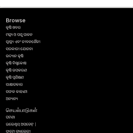
Browse
କୃଷି ଖବର
ମତ୍ସ୍ୟ ଓ ପଶୁ ପାଳନ
ସ୍ୱାସ୍ଥ୍ୟ ଏବଂ ଜୀବନଶୈଳୀ
ସରକାରୀ ଯୋଜନା
ଉଦ୍ୟାନ କୃଷି
କୃଷି ବିଶ୍ବକୋଷ
କୃଷି ଉପକରଣ
କୃଷି ପ୍ରଶିକ୍ଷଣ
ସାକ୍ଷାତକାର
ସଫଳ କାହାଣୀ
ଅନ୍ୟାନ୍ୟ
செயல்பாடுகள்
ଘଟଣା
ଇଭେଣ୍ଟସ୍ ଅପଡେଟ୍ |
ଫଟୋ ଗ୍ୟାଲେରୀ