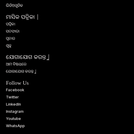
ଭିଡିଓଗୁଡିକ
ମାସିକ ପତ୍ରିକା |
ପତ୍ରିକା
ସଦସ୍ୟତା
ପ୍ରଚାର
ଶୁଳ୍କ
ଯୋଗାଯୋଗ କରନ୍ତୁ |
ଆମ ବିଷୟରେ
ଯୋଗାଯୋଗ କରନ୍ତୁ |
Follow Us
Facebook
Twitter
LinkedIn
Instagram
Youtube
WhatsApp