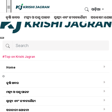
ଓଡ଼ିଆ
କୃଷି ଖବର
ମତ୍ସ୍ୟ ଓ ପଶୁ ପାଳନ
ସ୍ୱାସ୍ଥ୍ୟ ଏବଂ ଜୀବନଶୈଳୀ
ସରକାରୀ ଯୋଜ
#Top on Krishi Jagran
Home
o
କୃଷି ଖବର
ମତ୍ସ୍ୟ ଓ ପଶୁ ପାଳନ
ସ୍ୱାସ୍ଥ୍ୟ ଏବଂ ଜୀବନଶୈଳୀ
କୃଷି ଖବର
ସରକାରୀ ଯୋଜନା