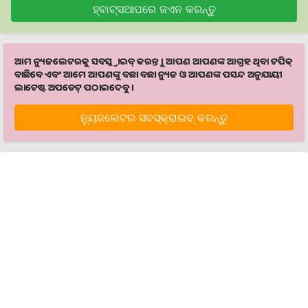
ହ୍ବାଟ୍ସଆପରେ ଜଏନ କରନ୍ତୁ
ଆମ ନ୍ୟୁଜଲେଟରକୁ ସବସ୍କ୍ରାଇବ୍ କରନ୍ତୁ । ଆପଣ ଆପଣଙ୍କ ଆଗ୍ରହ ଥିବା ଟପିକ୍‌
ବାଛିବେ ଏବଂ ଆମେ ଆପଣଙ୍କୁ ବଛା ବଛା ନ୍ୟୁଜ ଓ ଆପଣଙ୍କ ପସନ୍ଦ ଅନୁଯାୟୀ
ଲାଟେଷ୍ଟ ଅପଡେଟ୍‌ ପଠାଇଦେବୁ ।
ନ୍ୟୁଜଲେଟର ସବସ୍କ୍ରାଇବ୍‌ କରନ୍ତୁ