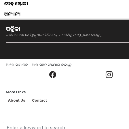
ୱେବ୍ ଷ୍ଟୋରୀ
ଅନ୍ୟାନ୍ୟ
ପତ୍ରିକା
ବର୍ତ୍ତମାନ ଆମର ପ୍ରିଣ୍ଟ୍ ଏବଂ ଡିଜିଟାଲ୍ ମାଗାଜିନ୍କୁ ସବସ୍କ୍ରାଇବ କରନ୍ତୁ
drone spraying sops for s
କେନ୍ଦ୍ର ସରକାରଙ୍କ ପକ୍ଷରୁ ନିକଟରେ କୀଟନାଶ
ଆମେ ସାମାଜିକ | ଆମ ସହିତ ସଂଯୋଗ କରନ୍ତୁ:
ଅନୁମତିର ବିଜ୍ଞପ୍ତି ନୂତନ ଟେକ୍ନୋଲୋଜୀକୁ ଏକ
କୀଟନାଶକର ଡ୍ରୋନ ସ୍ପ୍ରେର ବ୍ୟବସାୟୀକରଣ ସାମ
ଭିଡିଛି । ଡ୍ରୋନ୍ ସ୍ପ୍ରେ କରିବା ପାଇଁ ଏହା
More Links
ଦିଗରେ କରୋମଣ୍ଡଳ ଇଣ୍ଟରନ୍ୟାସନାଲ୍ ପ୍ରକ୍ରିୟ
About Us
Contact
ନିକଟରେ ଭାରତ ସରକାର ଚାଷୀଙ୍କୁ ଲାଭ ପହଞ୍ଚ
କୀଟନାଶକ ସ୍ପ୍ରେକୁ ଅନୁମତି ପ୍ରଦାନ କରିଛନ
ରୂପେ ପ୍ରୟୋଗ କରିଛନ୍ତି ସରକାର । ଏହାସହିତ 