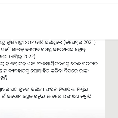
ନୂତନ ଉତ୍ପାଦଗୁଡିକର ସ୍ତର ବିସ୍ତାର ପାଇଁ
CIBRC
1)
୍ର କୃଷି ମନ୍ତ୍ରୀ
SOP
ଜାରି କରିଥିଲେ (ଡିସେମ୍ବର
2021)
କରି ହର୍ବିସାଇଡ୍ ବ୍ୟତୀତ ସମସ୍ତ କୀଟନାଶକ ଡ୍ରୋନ୍
ଲେ। (ଏପ୍ରିଲ୍
2022)
ୋନ୍ ଉତ୍ପାଦନ ଏବଂ ବ୍ୟବସାୟିକରଣକୁ କେନ୍ଦ୍ର ସରକାର
ଇଁ ଡ୍ରୋନ୍ ବ୍ୟବହାରକୁ ପ୍ରୋତ୍ସାହିତ କରିବା ଦିଗରେ ରାଜ୍ୟ
୍ତି ।
୍ସାହର ସହ ଗ୍ରହଣ କରିଛି । ଫସଲ ନିରାପତ୍ତା ନିର୍ଣ୍ଣୟ
ଁ କରୋମାଣ୍ଡେଳ ସକ୍ରିୟ ଭାବରେ ପରୀକ୍ଷଣ କରୁଛି ।