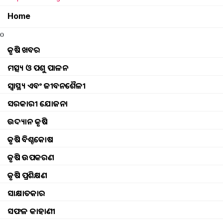
Sudesna Nayak
Wednesday, 12 Octob
Home
o
କୃଷି ଖବର
ମତ୍ସ୍ୟ ଓ ପଶୁ ପାଳନ
ସ୍ୱାସ୍ଥ୍ୟ ଏବଂ ଜୀବନଶୈଳୀ
ସରକାରୀ ଯୋଜନା
ଉଦ୍ୟାନ କୃଷି
କୃଷି ବିଶ୍ବକୋଷ
କୃଷି ଉପକରଣ
କୃଷି ପ୍ରଶିକ୍ଷଣ
ସାକ୍ଷାତକାର
ସଫଳ କାହାଣୀ