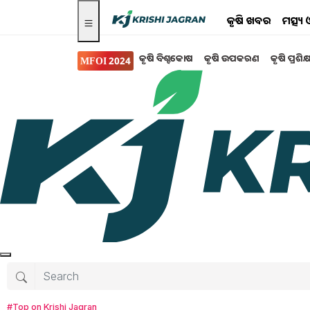
କୃଷି ଖବର
ମତ୍ସ୍
କୃଷି ବିଶ୍ବକୋଷ
କୃଷି ଉପକରଣ
କୃଷି ପ୍ରଶିକ
MFOI 2024
କୃଷି ଖବର
କୀଟନାଶକର ସୁରକ୍ଷିତ ଓ ଦା
ଡ୍ରୋନ ସ୍ପ୍ରେ ଗାଇଡଲା
କେନ୍ଦ୍ର ସରକାରଙ୍କ ପକ୍ଷରୁ ନିକଟରେ କୀଟନାଶକ(ହର୍ବିସ
ନୂତନ ଟେକ୍ନୋଲୋଜୀକୁ ଏକ ବୁଷ୍ଟର ଯୋଗାଇଛି । କୃଷି
ବ୍ୟବସାୟୀକରଣ ସାମ୍ନାରେ ଥିବା ଚ୍ୟାଲେଞ୍ଜକୁ ପୁରା କରିବ
ସୁରକ୍ଷା ଉତ୍ପାଦଗୁଡିକର ନିୟାମକ ଅନୁମୋଦନ ଦିଗରେ କ
#Top on Krishi Jagran