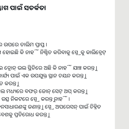
ୋଗ ପାଇଁ ସତର୍କତା
ଉପରେ ତାଲିମ ପ୍ରାପ୍ତ ।
ଛି କି ନାହିଁ ନିଶ୍ଚିତ କରିବାକୁ ସ୍ପ୍ରେକୁ କାଲିବ୍ରେଟ୍
୍ରୋନ୍ ଭଲ ସ୍ଥିତିରେ ଅଛି କି ନାହିଁ ଯାଞ୍ଚ କରନ୍ତୁ ।
ର୍ଯ୍ୟ ପାଇଁ ଏକ ଉପଯୁକ୍ତ ସ୍ଥାନ ଚୟନ କରନ୍ତୁ ।
ତ କରନ୍ତୁ ।
ସଲ ମଧ୍ୟରେ ବଫର୍ ଜୋନ୍ ସେଟ୍ ଅପ୍ କରନ୍ତୁ ।
ତ୍ସ ନିକଟରେ ସ୍ପ୍ରେ କରନ୍ତୁ ନାହିଁ ।
ଜନସାଧାରଣଙ୍କୁ ଜଣାନ୍ତୁ । ସ୍ପ୍ରେ ଅପରେସନ୍ ପାଇଁ ଚିହ୍ନିତ
ଶକୁ ପ୍ରତିରୋଧ କରନ୍ତୁ ।