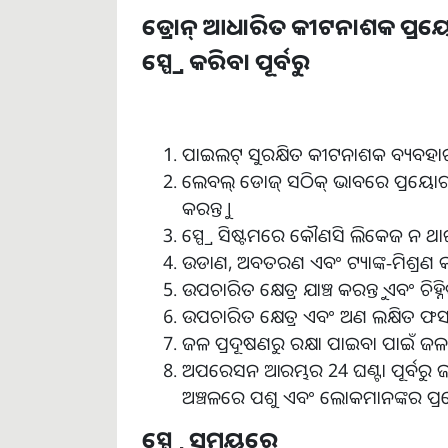
ଡ୍ରୋନ୍ ଆଧାରିତ କୀଟନାଶକ ପ୍ରୟ
ସ୍ପ୍ରେ କରିବା ପୂର୍ବରୁ
ପାଇଲଟ୍ ସୁରକ୍ଷିତ କୀଟନାଶକ ବ୍ୟବହାର 
ଲେବଲ୍ ଡୋଜ୍ ସଠିକ୍ ଭାବରେ ପ୍ରୟୋଗ ହୋଇ
କରନ୍ତୁ ।
ସ୍ପ୍ରେ ସିଷ୍ଟମରେ କୌଣସି ଲିକେଜ ନ ଥାଇ ଡ
ଉଡାଣ
,
ଅବତରଣ ଏବଂ ଟ୍ୟାଙ୍କ-ମିଶ୍ରଣ କା
ଉପଚାରିତ କ୍ଷେତ୍ର ଯାଞ୍ଚ କରନ୍ତୁ ଏବଂ ଚିହ୍ନି
ଉପଚାରିତ କ୍ଷେତ୍ର ଏବଂ ଅଣ ଲକ୍ଷିତ ଫ
ଜଳ ପ୍ରଦୂଷଣରୁ ରକ୍ଷା ପାଇବା ପାଇଁ ଜଳ ଉ
ଅପରେସନ ଆରମ୍ଭର
24
ଘଣ୍ଟା ପୂର୍ବରୁ 
ଅଞ୍ଚଳରେ ପଶୁ ଏବଂ ଲୋକମାନଙ୍କର ପ୍ରବେ
ସ୍ପ୍ରେ ସମୟରେ