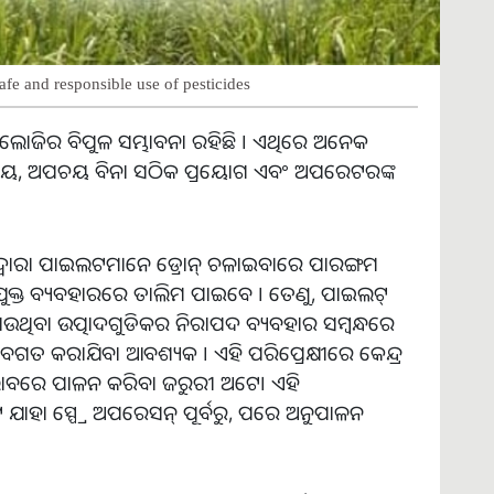
afe and responsible use of pesticides
ନୋଲୋଜିର ବିପୁଳ ସମ୍ଭାବନା ରହିଛି । ଏଥିରେ ଅନେକ
ଚୟ
,
ଅପଚୟ ବିନା ସଠିକ ପ୍ରୟୋଗ ଏବଂ ଅପରେଟରଙ୍କ
 ଦ୍ୱାରା ପାଇଲଟମାନେ ଡ୍ରୋନ୍ ଚଳାଇବାରେ ପାରଙ୍ଗମ
ୁକ୍ତ ବ୍ୟବହାରରେ ତାଲିମ ପାଇବେ । ତେଣୁ
,
ପାଇଲଟ୍
ଯାଉଥିବା ଉତ୍ପାଦଗୁଡିକର ନିରାପଦ ବ୍ୟବହାର ସମ୍ବନ୍ଧରେ
ଗତ କରାଯିବା ଆବଶ୍ୟକ । ଏହି ପରିପ୍ରେକ୍ଷୀରେ କେନ୍ଦ୍ର
 ଭାବରେ ପାଳନ କରିବା ଜରୁରୀ ଅଟେ। ଏହି
ାହା ସ୍ପ୍ରେ ଅପରେସନ୍ ପୂର୍ବରୁ
,
ପରେ ଅନୁପାଳନ