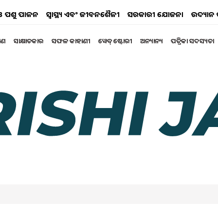
ୟ ଓ ପଶୁ ପାଳନ
ସ୍ୱାସ୍ଥ୍ୟ ଏବଂ ଜୀବନଶୈଳୀ
ସରକାରୀ ଯୋଜନା
ଉଦ୍ୟାନ 
୍ଷଣ
ସାକ୍ଷାତକାର
ସଫଳ କାହାଣୀ
ୱେବ୍ ଷ୍ଟୋରୀ
ଅନ୍ୟାନ୍ୟ
ପତ୍ରିକା ସଦସ୍ୟତା
ୟିତ୍ବପୂର୍ଣ୍ଣ ପ୍ରୟୋଗ ପାଇଁ
ଇନ
ାଇଡ ବ୍ୟତୀତ)ର ଡ୍ରୋନ ସ୍ପ୍ରେକୁ ଦେଇଥିବା ଅନୁମତିର ବିଜ୍ଞପ୍ତି
 ରାସାୟନିକ ଉଦ୍ୟେଗ ବିଭିନ୍ନ କୀଟନାଶକର ଡ୍ରୋନ ସ୍ପ୍ରେର
ା ପାଇଁ ଅଣ୍ଟା ଭିଡିଛି । ଡ୍ରୋନ୍ ସ୍ପ୍ରେ କରିବା ପାଇଁ ଏହାର ଫସଲ
ରୋମଣ୍ଡଳ ଇଣ୍ଟରନ୍ୟାସନାଲ୍ ପ୍ରକ୍ରିୟା ଆରମ୍ଭ କରିଛି ।