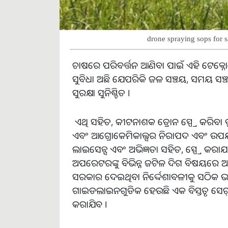
drone spraying sops for s
ଚାଷରେ ପରିବର୍ତ୍ତନ ଆଣିବା ପାଇଁ ଏହି ଟେକ୍
ସୁବିଧା ଅଛି ଯେପରିକି ଜଳ ସଞ୍ଚୟ
,
ସମୟ ସଞ୍
ସୁରକ୍ଷା ସୁନିଶ୍ଚିତ ।
ଏଥି ସହିତ
,
କୀଟନାଶକ ଡ୍ରୋନ ସ୍ପ୍ରେ କରିବା
ଏବଂ ଆଗ୍ରୋକେମିକାଲ୍ସର ନିରାପଦ ଏବଂ ଉପଯ
ଲାଇସେନ୍ସ ଏବଂ ଅଭିଜ୍ଞତା ସହିତ
,
ସ୍ପ୍ରେ କରା
ଅପରେଟରଙ୍କୁ ବିଭିନ୍ନ ଜଟିଳ ଦିଗ ବିଷୟରେ ଅବ
ସରକାର ଦେଇଥିବା ନିର୍ଦ୍ଦେଶାବଳୀକୁ ସଠିକ
ଗାଇଡଲାଇନଗୁଡିକ ହେଉଛି ଏକ ବିସ୍ତୃତ ସେଟ୍ ଯ
କରାଯିବ ।