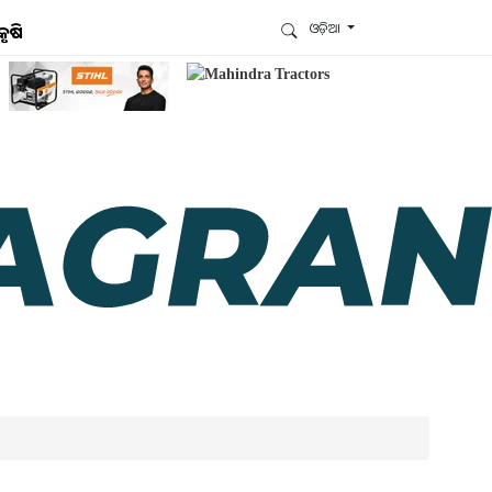
ଓଡ଼ିଆ
କୃଷି
ଆମେ ହ୍ବାଟ୍ସଆପ୍‌ରେ ଅଛୁ ! ଆମ ହ୍ବାଟ୍ସଆପ ଗ୍ରୁପରେ
ଯୋଗଦିଅନ୍ତୁ ଏବଂ ଆପଙ୍କୁ ଆବଶ୍ୟକ ହେଉଥିବା ସବୁ
ଗୁରୁତ୍ବପୂର୍ଣ୍ଣ ଅପଡେଟ୍‌ ପାଆନ୍ତୁ ପ୍ରତିଦିନ ।
ହ୍ବାଟ୍ସଆପରେ ଜଏନ କରନ୍ତୁ
ଆମ ନ୍ୟୁଜଲେଟରକୁ ସବସ୍କ୍ରାଇବ୍ କରନ୍ତୁ । ଆପଣ ଆପଣଙ୍କ
ଆଗ୍ରହ ଥିବା ଟପିକ୍‌ ବାଛିବେ ଏବଂ ଆମେ ଆପଣଙ୍କୁ ବଛା ବଛା
ନ୍ୟୁଜ ଓ ଆପଣଙ୍କ ପସନ୍ଦ ଅନୁଯାୟୀ ଲାଟେଷ୍ଟ ଅପଡେଟ୍‌
ପଠାଇଦେବୁ ।