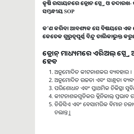
କୃଷି ରସାୟନରେ ଡ୍ରୋନ ସ୍ପ୍ରେ ଓ ତଦାରଖ- 
ସମ୍ବନ୍ଧୀୟ
SOP
କ
'
ଣ କରିବା ଆବଶ୍ୟକ ସେ ବିଷୟରେ ଏକ ମ
କେତେକ ଗୁରୁତ୍ୱପୂର୍ଣ୍ଣ ବିନ୍ଦୁ ତାଲିକାଭୁକ୍ତ କରୁ
ଡ୍ରୋନ୍ ମାଧ୍ୟମରେ ଏରିଅଲ୍ ସ୍ପ୍ର
ହେବ
ଅନୁମୋଦିତ କୀଟନାଶକର ବ୍ୟବହାର ।
ଅନୁମୋଦିତ ଉଚ୍ଚତା ଏବଂ ସାନ୍ଧ୍ରତା ବ୍ୟବ
ପରିଶୋଧନ ଏବଂ ପ୍ରାଥମିକ ଚିକିତ୍ସା ସୁବି
କୀଟନାଶକଗୁଡିକର କ୍ଲିନିକାଲ୍ ପ୍ରଭାବ ଉ
ଡିଜିସିଏ ଏବଂ ବେସାମରିକ ବିମାନ ଚଳାଚଳ
ଚଲାନ୍ତୁ ।