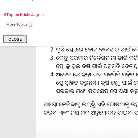
ସରକାର ଅନେକ ଯୋଜନା ଆରମ୍ଭ କରିଛନ୍ତି ।
#Top on Krishi Jagran
1.
ଡ୍ରୋନ୍ ସ୍ପ୍ରେ କରିବା ପାଇଁ ବିଦ୍ୟମାନ ଏବଂ 
More Topics
ନିର୍ଦ୍ଦେଶାବଳୀ ଜାରି କରିଥିଲା (ଅକ୍ଟୋବର
202
CLOSE
କୃଷି ସ୍ପ୍ରେରେ ଡ୍ରୋନ୍ ବ୍ୟବହାର ପାଇଁ କେନ୍ଦ
କେନ୍ଦ୍ର ସରକାର ନିର୍ଦ୍ଦେଶନାମା ଜାରି 
ସ୍ପ୍ରେକୁ ଦୁଇ ବର୍ଷ ପାଇଁ ଅନୁମତି ଦେଇଥି
ଅନେକ ଯୋଜନା ଏବଂ ସବସିଡି ସହିତ ଡ୍ର
ପ୍ରୋତ୍ସାହିତ କରୁଛନ୍ତି । କୃଷି ସ୍ପ୍ରେ ପା
ସରକାର ମଧ୍ୟ ପଦକ୍ଷେପ ଘୋଷଣା କରୁଛନ
ଆଗ୍ରୋ କେମିକାଲ୍ସ ଇଣ୍ଡଷ୍ଟ୍ରି ଏହି ଘୋଷଣାକୁ ଉତ
କରିବା ଏବଂ ନିୟାମକ ଅନୁମୋଦନ ପାଇବା ପାଇ