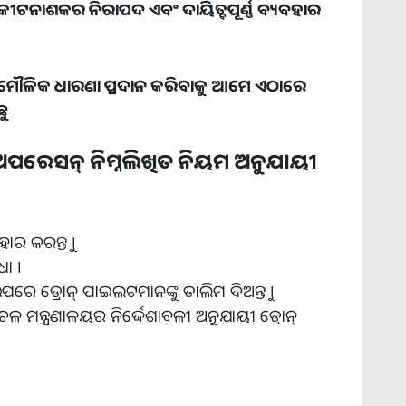
କୀଟନାଶକର ନିରାପଦ ଏବଂ ଦାୟିତ୍ବପୂର୍ଣ୍ଣ ବ୍ୟବହାର
ୌଳିକ ଧାରଣା ପ୍ରଦାନ କରିବାକୁ ଆମେ ଏଠାରେ
ଛୁ
େ ଅପରେସନ୍ ନିମ୍ନଲିଖିତ ନିୟମ ଅନୁଯାୟୀ
ହାର କରନ୍ତୁ ।
ଧା ।
ପରେ ଡ୍ରୋନ୍ ପାଇଲଟମାନଙ୍କୁ ତାଲିମ ଦିଅନ୍ତୁ ।
 ମନ୍ତ୍ରଣାଳୟର ନିର୍ଦ୍ଦେଶାବଳୀ ଅନୁଯାୟୀ ଡ୍ରୋନ୍