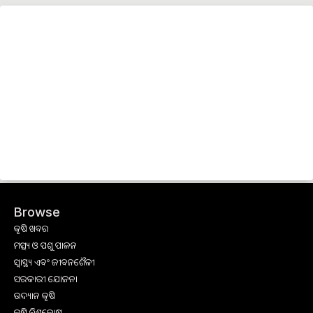
Browse
କୃଷି ଖବର
ମତ୍ସ୍ୟ ଓ ପଶୁ ପାଳନ
ସ୍ୱାସ୍ଥ୍ୟ ଏବଂ ଜୀବନଶୈଳୀ
ସରକାରୀ ଯୋଜନା
ଉଦ୍ୟାନ କୃଷି
କୃଷି ବିଶ୍ବକୋଷ