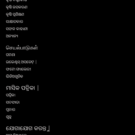
କୃଷି ଉପକରଣ
କୃଷି ପ୍ରଶିକ୍ଷଣ
ସାକ୍ଷାତକାର
ସଫଳ କାହାଣୀ
ଅନ୍ୟାନ୍ୟ
செயல்பாடுகள்
ଘଟଣା
ଇଭେଣ୍ଟସ୍ ଅପଡେଟ୍ |
ଫଟୋ ଗ୍ୟାଲେରୀ
ଭିଡିଓଗୁଡିକ
ମାସିକ ପତ୍ରିକା |
ପତ୍ରିକା
ସଦସ୍ୟତା
ପ୍ରଚାର
ଶୁଳ୍କ
ଯୋଗାଯୋଗ କରନ୍ତୁ |