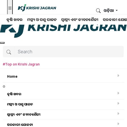
ଓଡ଼ିଆ
କୃଷି ଖବର
ମତ୍ସ୍ୟ ଓ ପଶୁ ପାଳନ
ସ୍ୱାସ୍ଥ୍ୟ ଏବଂ ଜୀବନଶୈଳୀ
ସରକାରୀ ଯୋଜ
#Top on Krishi Jagran
Home
o
କୃଷି ଖବର
ମତ୍ସ୍ୟ ଓ ପଶୁ ପାଳନ
ସ୍ୱାସ୍ଥ୍ୟ ଏବଂ ଜୀବନଶୈଳୀ
କୃଷି ଖବର
ସରକାରୀ ଯୋଜନା