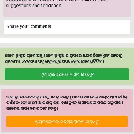
suggestions and feedback.
Share your comments
ଆମେ ହ୍ବାଟ୍ସଆପ୍‌ରେ ଅଛୁ ! ଆମ ହ୍ବାଟ୍ସଆପ ଗ୍ରୁପରେ ଯୋଗଦିଅନ୍ତୁ ଏବଂ ଆପଙ୍କୁ
ଆବଶ୍ୟକ ହେଉଥିବା ସବୁ ଗୁରୁତ୍ବପୂର୍ଣ୍ଣ ଅପଡେଟ୍‌ ପାଆନ୍ତୁ ପ୍ରତିଦିନ ।
ହ୍ବାଟ୍ସଆପରେ ଜଏନ କରନ୍ତୁ
ଆମ ନ୍ୟୁଜଲେଟରକୁ ସବସ୍କ୍ରାଇବ୍ କରନ୍ତୁ । ଆପଣ ଆପଣଙ୍କ ଆଗ୍ରହ ଥିବା ଟପିକ୍‌
ବାଛିବେ ଏବଂ ଆମେ ଆପଣଙ୍କୁ ବଛା ବଛା ନ୍ୟୁଜ ଓ ଆପଣଙ୍କ ପସନ୍ଦ ଅନୁଯାୟୀ
ଲାଟେଷ୍ଟ ଅପଡେଟ୍‌ ପଠାଇଦେବୁ ।
ନ୍ୟୁଜଲେଟର ସବସ୍କ୍ରାଇବ୍‌ କରନ୍ତୁ