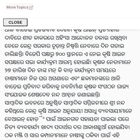
ପ୍ରତିବାଦ କରାଯିବ। ମହାମାରୀ କରୋନା ସମୟରେ ପ୍ରଧାନମନ୍ତ୍ରୀ
More Topics
ମୋଦୀ ଯେଭଳି ଢଙ୍ଗରେ ଥାଳି ବାଡ଼ାଅ କହି ଘଣ୍ଟ ପିଟୁଥିଲେ,
ସେହିଭଳି ଏବେ କୃଷକ ସଂଗଠନ ଦାବି ହାସଲ ପାଇଁ ମୋଦୀଙ୍କୁ
CLOSE
ଥାଳି ବାଡେଇ ପ୍ରତିଜବାବ ଦେବେ। କୃଷି ଆଇନ୍ ପ୍ରତ୍ୟାହାର
ଦାବିରେ ଶୀତ କାକରରେ ଅହିଂସା ଆନ୍ଦୋଳନ ଚଳାଇ ରଖିଥିବା
ବେଳେ କେନ୍ଦ୍ର ସରକାର ଚୂଡ଼ାନ୍ତ ନିଷ୍ପତ୍ତି ନେବାରେ ଦିନ ଗଡାଇ
ଚାଲିଛନ୍ତି। ବିଜେପି ପକ୍ଷରୁ ୭୦୦ ସ୍ଥାନରେ ଏ ନେଇ କୃଷି ଆଇନ
ସପକ୍ଷରେ ସଭା କାର୍ଯ୍ୟକ୍ରମ ଆରମ୍ଭ ହୋଇଛି। କୃଷକ ନେତାମାନେ
୨୭ ତାରିଖ ଦିନ ତାଙ୍କ ମନ୍ କି ବାତ୍ କାର୍ଯ୍ୟକ୍ରମ ସମୟରେ
ଚାଷୀମାନେ ନିଜ ଘର ଅଗଣାରେ ଏବଂ ଛକମାନଙ୍କରେ ଥାଳି
ବାଡ଼େଇ ପ୍ରତିବାଦ କରିବାକୁ ନବନିର୍ମାଣ କୃଷକ ସଂଗଠନ ରାଜ୍ୟ
ସଂଯୋଜକ ଶେଷଦେବ ନନ୍ଦ ଆହ୍ୱାନ ଜଣାଇଛନ୍ତି।
ସାମ୍ବାଦିକ ଭବନରେ ଅନୁଷ୍ଠିତ ସାମ୍ବାଦିକ ସମ୍ମିଳନୀରେ ଶ୍ରୀ ନନ୍ଦ
କହିଥିଲେ କେନ୍ଦ୍ର କୃଷି ଆଇନ ଅନୁଯାୟୀ ଅସାଧୁ ବ୍ୟବସାୟୀମାନେ
ବେଆଇନ୍ ହୋର୍ଡ଼ିଂ ପାଇଁ ଆଇନଗତ ସହାୟତା ପାଇଲା ପରେ
ନିତ୍ୟ ବ୍ୟବହାର୍ଯ୍ୟ ଖାଦ୍ୟ ପଦାର୍ଥର ଦର ଆକାଶଛୁଆଁ ହୋଇଯିବ।
ଠକ ମଞ୍ଜି ଓ ସାର କମ୍ପାନୀମାନେ ଚାଷୀଙ୍କୁ ଠକିବା ପାଇଁ ଏହି