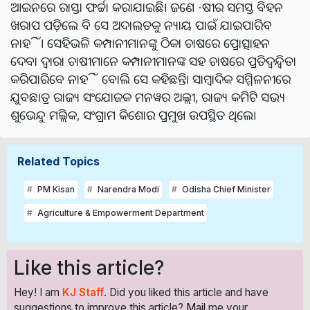
ଆଇନରେ ରାସ୍ତା ଫର୍ଚ୍ଚା କରାଯାଇଛି। ଜଣେ ·ଷୀର ସମସ୍ତ ବିହନ
ଖରାପ ପଡ଼ିଲେ ବି ସେ ଅଦାଲତକୁ ନ୍ୟାୟ ପାଇଁ ଯାଇପାରିବ
ନାହିଁ। ସେହିଭଳି କମ୍ପାନୀମାନଙ୍କୁ ଠିକା ଚାଷରେ ପ୍ରୋତ୍ସାହନ
ଦେବା ଦ୍ୱାରା ଚାଷୀମାନେ କମ୍ପାନୀମାନଙ୍କ ସହ ଚାଷରେ ପ୍ରତିଦ୍ୱନ୍ଦ୍ୱିତା
କରିପାରିବେ ନାହିଁ ବୋଲି ସେ କହିଛନ୍ତି।
ସାମ୍ବାଦିକ ସମ୍ମିଳନୀରେ
ଯୁବଛାତ୍ର ରାଜ୍ୟ ସଂଯୋଜକ ମନୱର ଅଲ୍ଲୀ, ରାଜ୍ୟ କମିଟି ସଭ୍ୟ
ଶୁଭେନ୍ଦୁ ମଲ୍ଲିକ, ସଂଗ୍ରାମ କିଶୋର ପ୍ରମୁଖ ଉପସ୍ଥିତ ଥିଲେ।
Related Topics
PM Kisan
Narendra Modi
Odisha Chief Minister
Agriculture & Empowerment Department
Like this article?
Hey! I am
KJ Staff
. Did you liked this article and have
suggestions to improve this article?
Mail
me your