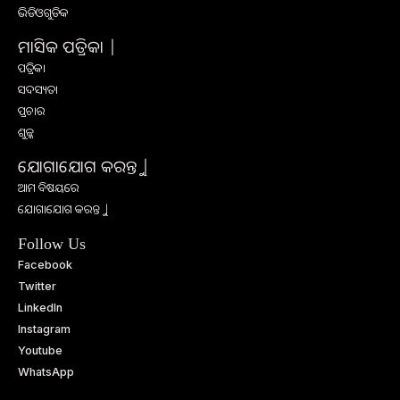
ଭିଡିଓଗୁଡିକ
ମାସିକ ପତ୍ରିକା |
ପତ୍ରିକା
ସଦସ୍ୟତା
ପ୍ରଚାର
ଶୁଳ୍କ
ଯୋଗାଯୋଗ କରନ୍ତୁ |
ଆମ ବିଷୟରେ
ଯୋଗାଯୋଗ କରନ୍ତୁ |
Follow Us
Facebook
Twitter
LinkedIn
Instagram
Youtube
WhatsApp