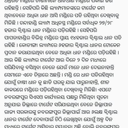
ଅନ୍ତର୍ଗତ ମଣ୍ଡିରେ ଚାଷୀମାନେ ଧାନଆଣି ମଣ୍ଡିରେ ପକାଇ ଜଗି
ରହିଛନ୍ତି । ସେହିପରି କିଛି ଲ୍ୟାମ୍ପମାନଙ୍କରେ ଟାର୍ଗେଟ କମ
ଥିବାବେଳେ ଅଧିକା ଧାନ ଆସି ମଣ୍ଡିରେ ପଡି ରହିଥିବା ଦେଖିବାକୁ
ମିଳିଛି । ଚନ୍ଦାହାଣ୍ଡି ଲ୍ୟାମ୍ପ ଅଧିନସ୍ଥ ମଣ୍ଡିରେ ସର୍ବାଧିକ ୨୭/୨୮
ହଜାର କ୍ୱିଣ୍ଟାଲ ଧାନ ମଣ୍ଡିରେ ପଡ଼ିରହିଛି । ସେହିପରି
ପାପଡାହାଣ୍ଡିର ବିଭିନ୍ନ ମଣ୍ଡିରେ ପ୍ରାୟ ୧୪ହଜାର କ୍ୱିଣ୍ଟାଲ ଧାନ ପଡି
ରହିଛି । କୋଡୀଙ୍ଗା ଲ୍ୟାମ୍ପରେ ୬ହଜାର କ୍ୱିଣ୍ଟାଲ ଧାନର ଟୋକେନ
ପ୍ରଦାନ କରାଯାଇଥିବା ବେଳେ ଅଧିକା ଧାନ ମଣ୍ଡିରେ ପଡ଼ିରହିଛି ।
ଆଉ କିଛି ଲ୍ୟାମ୍ପର ଟାର୍ଗେଟ ଆଉ ଦିନେ ୨ ଦିନ ମଧ୍ୟରେ
ସରିଯିବାକୁ ବସିଥିବା ବେଳେ ଯେଉଁ ମାନେ ଧାନ ଦେଇନାହାନ୍ତି
ସେମାନେ ଏବେ ଚିନ୍ତାରେ ଅଛନ୍ତି । ମଣ୍ଡି ରେ ଧାନ ପଡିରହିଥିବା
ଯୋଗୁଁ ଚାଷୀ ଧାନ କୁ ଛାଡି ଘରକୁ ଯାଇ ପାରୁନାହାନ୍ତି, ଶୀତ
କାକରରେ ମଣ୍ଡିରେ ପଡ଼ିରହିଥିବା ଦେଖିବାକୁ ମିଳିଛି। ଏପଟେ
ନବରଙ୍ଗପୁର ସିଏସଓ କାର୍ଯ୍ୟାଳୟ ପକ୍ଷରୁ ମିଳିଥିବା ସୂଚନା
ଅନୁଯାଇ ଜିଲ୍ଲାରେ ଟାର୍ଗେଟ ସରିଯାଇଥିବା ବେଳେ ଜିଲ୍ଲାପାଳ
ରାଜ୍ୟ ସରକାରଙ୍କୁ ନବରଙ୍ଗପୁର ଜିଲ୍ଲାପାଇଁ ଆଉ ୬ଲକ୍ଷ କ୍ୱିଣ୍ଟାଲ
ଧାନର ଟାର୍ଗେଟ ଦେବାପାଇଁ ଚିଠି ଲେଖିଥିବା ଯୋଗୁଁ ଅଳ୍ପ ଦିନ
ମଧ୍ୟରେ ଟାର୍ଗେଟ ଆସିବାର ସମ୍ଭାବନା ଅଛି ବୋଲି ନବରଙ୍ଗପୁର