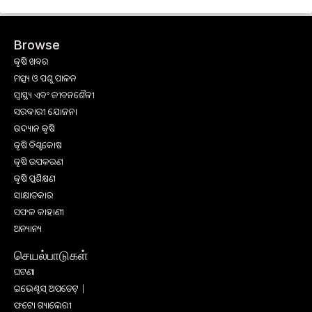
Browse
କୃଷି ଖବର
ମତ୍ସ୍ୟ ଓ ପଶୁ ପାଳନ
ସ୍ୱାସ୍ଥ୍ୟ ଏବଂ ଜୀବନଶୈଳୀ
ସରକାରୀ ଯୋଜନା
ଉଦ୍ୟାନ କୃଷି
କୃଷି ବିଶ୍ବକୋଷ
କୃଷି ଉପକରଣ
କୃଷି ପ୍ରଶିକ୍ଷଣ
ସାକ୍ଷାତକାର
ସଫଳ କାହାଣୀ
ଅନ୍ୟାନ୍ୟ
செயல்பாடுகள்
ଘଟଣା
ଇଭେଣ୍ଟସ୍ ଅପଡେଟ୍ |
ଫଟୋ ଗ୍ୟାଲେରୀ