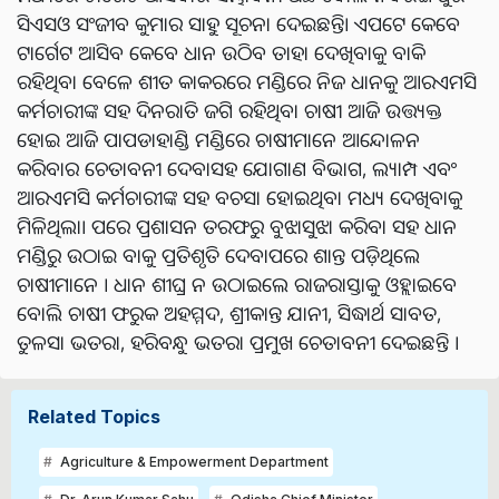
ସିଏସଓ ସଂଜୀବ କୁମାର ସାହୁ ସୂଚନା ଦେଇଛନ୍ତି। ଏପଟେ କେବେ
ଟାର୍ଗେଟ ଆସିବ କେବେ ଧାନ ଉଠିବ ତାହା ଦେଖିବାକୁ ବାକି
ରହିଥିବା ବେଳେ ଶୀତ କାକରରେ ମଣ୍ଡିରେ ନିଜ ଧାନକୁ ଆରଏମସି
କର୍ମଚାରୀଙ୍କ ସହ ଦିନରାତି ଜଗି ରହିଥିବା ଚାଷୀ ଆଜି ଉତ୍ତ୍ୟକ୍ତ
ହୋଇ ଆଜି ପାପଡାହାଣ୍ଡି ମଣ୍ଡିରେ ଚାଷୀମାନେ ଆନ୍ଦୋଳନ
କରିବାର ଚେତାବନୀ ଦେବାସହ ଯୋଗାଣ ବିଭାଗ, ଲ୍ୟାମ୍ପ ଏବଂ
ଆରଏମସି କର୍ମଚାରୀଙ୍କ ସହ ବଚସା ହୋଇଥିବା ମଧ୍ୟ ଦେଖିବାକୁ
ମିଳିଥିଲା। ପରେ ପ୍ରଶାସନ ତରଫରୁ ବୁଝାସୁଝା କରିବା ସହ ଧାନ
ମଣ୍ଡିରୁ ଉଠାଇ ବାକୁ ପ୍ରତିଶୃତି ଦେବାପରେ ଶାନ୍ତ ପଡ଼ିଥିଲେ
ଚାଷୀମାନେ । ଧାନ ଶୀଘ୍ର ନ ଉଠାଇଲେ ରାଜରାସ୍ତାକୁ ଓହ୍ଲାଇବେ
ବୋଲି ଚାଷୀ ଫରୁକ ଅହମ୍ମଦ, ଶ୍ରୀକାନ୍ତ ଯାନୀ, ସିଦ୍ଧାର୍ଥ ସାବତ,
ତୁଳସା ଭତରା, ହରିବନ୍ଧୁ ଭତରା ପ୍ରମୁଖ ଚେତାବନୀ ଦେଇଛନ୍ତି ।
Related Topics
Agriculture & Empowerment Department