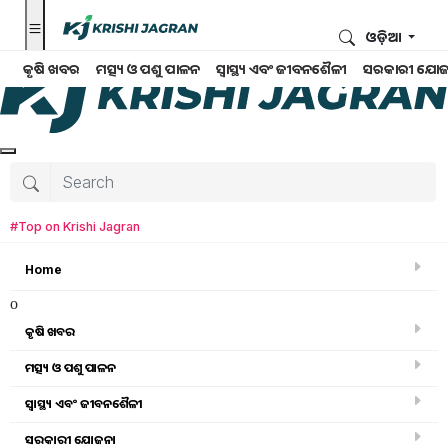
ଓଡ଼ିଆ
କୃଷି ଖବର
ମତ୍ସ୍ୟ ଓ ପଶୁ ପାଳନ
ସ୍ୱାସ୍ଥ୍ୟ ଏବଂ ଜୀବନଶୈଳୀ
ସରକାରୀ ଯୋଜ
#Top on Krishi Jagran
Home
o
କୃଷି ଖବର
ମତ୍ସ୍ୟ ଓ ପଶୁ ପାଳନ
ସ୍ୱାସ୍ଥ୍ୟ ଏବଂ ଜୀବନଶୈଳୀ
କୃଷି ଖବର
ସରକାରୀ ଯୋଜନା