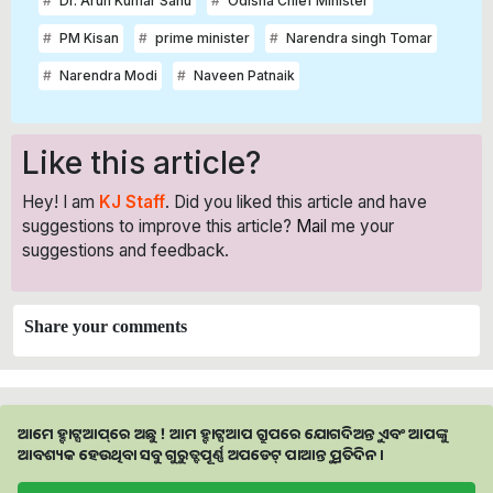
Dr. Arun Kumar Sahu
Odisha Chief Minister
PM Kisan
prime minister
Narendra singh Tomar
Narendra Modi
Naveen Patnaik
Like this article?
Hey! I am
KJ Staff
. Did you liked this article and have
suggestions to improve this article?
Mail
me your
suggestions and feedback.
Share your comments
ଆମେ ହ୍ବାଟ୍ସଆପ୍‌ରେ ଅଛୁ ! ଆମ ହ୍ବାଟ୍ସଆପ ଗ୍ରୁପରେ ଯୋଗଦିଅନ୍ତୁ ଏବଂ ଆପଙ୍କୁ
ଆବଶ୍ୟକ ହେଉଥିବା ସବୁ ଗୁରୁତ୍ବପୂର୍ଣ୍ଣ ଅପଡେଟ୍‌ ପାଆନ୍ତୁ ପ୍ରତିଦିନ ।