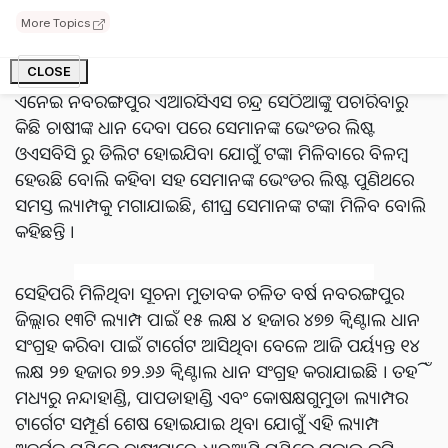
ଧାନ ଦେଇଥିବା ୧୦ଦିନ ରୁ ଅଧିକ ହୋଇଯାଇଥିବା ବେଳେ ଜିଲ୍ଲାର
More Topics
୧୩ଟି ଲ୍ୟାମ୍ପ ର ୧୩୯୬ ଜଣ ଚାଷୀଙ୍କ ୯୫ହଜାର ୪୪୧.୦୯ କ୍ୱିଣ୍ଟାଲ
ଧାନର ଟଙ୍କା ଏକାଉଣ୍ଟ କୁ ଚଡ଼ିନଥିବା ଅଭିଯୋଗ ହୋଇଛି।
CLOSE
ଏନେଇ ନବରଙ୍ଗପୁର ଏଆରସିଏସ ଚନ୍ଦ୍ର ସେଠିଆଙ୍କୁ ପଚାରିବାରୁ
କିଛି ଚାଷୀଙ୍କ ଧାନ ଦେବା ପରେ ସେମାନଙ୍କ ଭେଂଡର ଲିଷ୍ଟ
ଓଏସବିସି ରୁ ଡିଲିଟ ହୋଇଯିବା ଯୋଗୁଁ ଟଙ୍କା ମିଳିବାରେ ବିଳମ୍ବ
ହେଉଛି ବୋଲି କହିବା ସହ ସେମାନଙ୍କ ଭେଂଡର ଲିଷ୍ଟ ପୁଣିଥରେ
ସମସ୍ତ ଲ୍ୟାମ୍ପକୁ ମଗାଯାଇଛି, ଶୀଘ୍ର ସେମାନଙ୍କ ଟଙ୍କା ମିଳିବ ବୋଲି
କହିଛନ୍ତି ।
ସେହିପରି ମିଳିଥିବା ସୂଚନା ମୁତାବକ ଚଳିତ ବର୍ଷ ନବରଙ୍ଗପୁର
ଜିଲ୍ଲାର ୧୩ଟି ଲ୍ୟାମ୍ପ ପାଇଁ ୧୫ ଲକ୍ଷ ୪ ହଜାର ୪୭୭ କ୍ୱିଣ୍ଟାଲ ଧାନ
ସଂଗ୍ରହ କରିବା ପାଇଁ ଟାର୍ଗେଟ ଆସିଥିବା ବେଳେ ଆଜି ପର୍ୟ୍ୟନ୍ତ ୧୪
ଲକ୍ଷ ୨୭ ହଜାର ୭୨.୬୬ କ୍ୱିଣ୍ଟାଲ ଧାନ ସଂଗ୍ରହ କରାଯାଇଛି । ତହିଁ
ମଧ୍ୟରୁ ନନ୍ଦାହାଣ୍ଡି, ପାପଡାହାଣ୍ଡି ଏବଂ କୋଷକ୍ଷଗୁମୁଡା ଲ୍ୟାମ୍ପର
ଟାର୍ଗେଟ ସମ୍ପୂର୍ଣ ଶେଷ ହୋଇଯାଇ ଥିବା ଯୋଗୁଁ ଏହି ଲ୍ୟାମ୍ପ