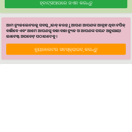
ହ୍ବାଟ୍ସଆପରେ ଜଏନ କରନ୍ତୁ
ଆମ ନ୍ୟୁଜଲେଟରକୁ ସବସ୍କ୍ରାଇବ୍ କରନ୍ତୁ । ଆପଣ ଆପଣଙ୍କ ଆଗ୍ରହ ଥିବା ଟପିକ୍‌
ବାଛିବେ ଏବଂ ଆମେ ଆପଣଙ୍କୁ ବଛା ବଛା ନ୍ୟୁଜ ଓ ଆପଣଙ୍କ ପସନ୍ଦ ଅନୁଯାୟୀ
ଲାଟେଷ୍ଟ ଅପଡେଟ୍‌ ପଠାଇଦେବୁ ।
ନ୍ୟୁଜଲେଟର ସବସ୍କ୍ରାଇବ୍‌ କରନ୍ତୁ