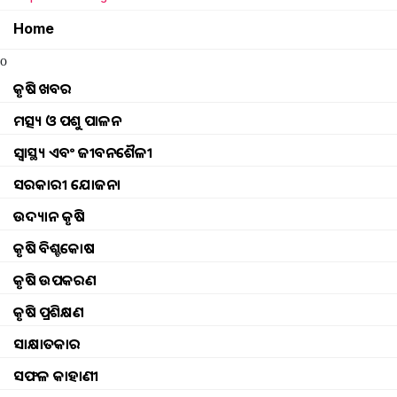
Home
o
କୃଷି ଖବର
ମତ୍ସ୍ୟ ଓ ପଶୁ ପାଳନ
ସ୍ୱାସ୍ଥ୍ୟ ଏବଂ ଜୀବନଶୈଳୀ
ସରକାରୀ ଯୋଜନା
ଉଦ୍ୟାନ କୃଷି
କୃଷି ବିଶ୍ବକୋଷ
କୃଷି ଉପକରଣ
କୃଷି ପ୍ରଶିକ୍ଷଣ
ସାକ୍ଷାତକାର
ସଫଳ କାହାଣୀ