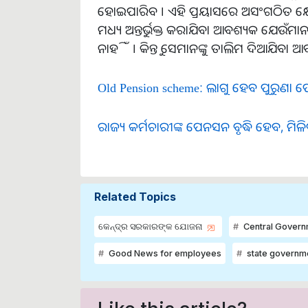
ହୋଇପାରିବ । ଏହି ପ୍ରୟାସରେ ଅସଂଗଠିତ କ୍ଷେତ୍ର
ମଧ୍ୟ ଅନ୍ତର୍ଭୁକ୍ତ କରାଯିବା ଆବଶ୍ୟକ ଯେଉଁମା
ନାହିଁ । କିନ୍ତୁ ସେମାନଙ୍କୁ ତାଲିମ ଦିଆଯିବା ଆ
Old Pension scheme: ଲାଗୁ ହେବ ପୁରୁଣା ପ
ରାଜ୍ୟ କର୍ମଚାରୀଙ୍କ ପେନସନ ବୃଦ୍ଧି ହେବ, ମ
Related Topics
କେନ୍ଦ୍ର ସରକାରଙ୍କ ଯୋଜନା
Central Govern
Good News for employees
state governm