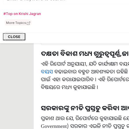
ରିପୋର୍ଟ ଅନୁଯାୟୀ, ଏହି ପରାମର୍ଶ ଅନୁଯାୟୀ କର
ପେନସନ ଦିଆଯିବା ଆବଶ୍ୟକ । ଦେଶର ବରିଷ୍ଠ ନ
#Top on Krishi Jagran
କମିଟି ଉନ୍ନତ ବ୍ୟବସ୍ଥା କରିବାକୁ ସୁପାରିଶ କରିଛ
More Topics
CLOSE
ଦକ୍ଷତା ବିକାଶ ମଧ୍ୟ ଗୁରୁତ୍ୱପୂର୍ଣ୍ଣ,ଜାଣ
ଏହି ରିପୋର୍ଟ ଅନୁଯାୟୀ, ଯଦି କାର୍ଯ୍ୟକ୍ଷମ
ବୟସ
ବଢାଇବାର ବହୁତ ଆବଶ୍ୟକତା ରହିଛି । 
ପାଇଁ ଏହା କରାଯାଇପାରିବ । ଏହି ରିପୋର୍ଟରେ ୫୦
ବିଷୟରେ ମଧ୍ୟ କୁହାଯାଇଛି ।
ସରକାରଙ୍କୁ ନୀତି ପ୍ରସ୍ତୁତ କରିବା ଆ
ପ୍ରକାଶ ଥାଉ ଯେ, ରିପୋର୍ଟରେ କୁହାଯାଇଛି ଯେ 
Government) ସରକାର ଏଭଳି ନୀତି ପ୍ରସ୍ତୁତ କ