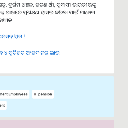
, ଦୁର୍ଗମ ଅଞ୍ଚଳ, ଶରଣାର୍ଥୀ, ପ୍ରବାସୀ ଭାରତୀୟଙ୍କୁ
ନଙ୍କ ପାଖରେ ପ୍ରଶିକ୍ଷଣ ହାସଲ କରିବା ପାଇଁ ମାଧ୍ୟମ
ବଶ୍ୟକ ।
େନସନ ସ୍କିମ !
ିଳିବ ୪ ପ୍ରତିଶତ ଅଂଶଦାନର ଲାଭ
ment Employees
pension
ent