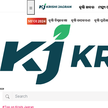
କୃଷି ଖବର
ମତ୍ସ୍
କୃଷି ବିଶ୍ବକୋଷ
କୃଷି ଉପକରଣ
କୃଷି ପ୍ରଶିକ
MFOI 2024
କୃଷି ଖବର
ବଢ଼ିବ କର୍ମଚାରୀଙ୍କ 
ରାଶି! ଜାଣନ୍ତୁ...
କେନ୍ଦ୍ରୀୟ କର୍ମଚାରୀଙ୍କ ପାଇଁ ଖୁବ୍ ଶୀଘ୍ର ଖୁସି ଖ
ନେଇ ସରକାର ବିଚାର କରୁଛନ୍ତି ।
Sudesna Nayak
Tuesday, 12 April 2022
#Top on Krishi Jagran