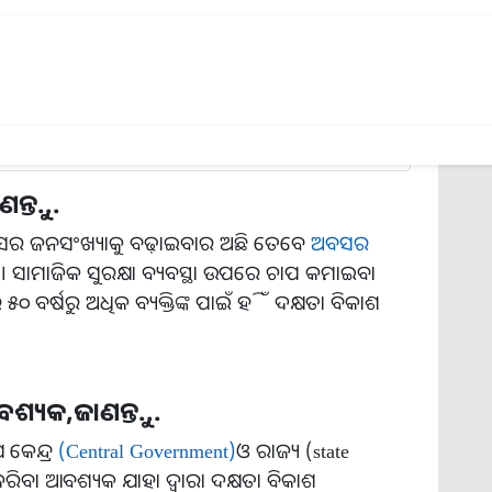
୍ମଚାରୀମାନଙ୍କୁ ପ୍ରତ୍ୟେକ ମାସରେ ସର୍ବନିମ୍ନ ୨୦୦୦ ଟଙ୍କା
ାଗରିକଙ୍କ ସୁରକ୍ଷା ପାଇଁ ଅର୍ଥନୈତିକ ପରାମର୍ଶଦାତା
ି ।
ନ୍ତୁ...
 ବୟସର ଜନସଂଖ୍ୟାକୁ ବଢ଼ାଇବାର ଅଛି ତେବେ
ଅବସର
ସାମାଜିକ ସୁରକ୍ଷା ବ୍ୟବସ୍ଥା ଉପରେ ଚାପ କମାଇବା
 ବର୍ଷରୁ ଅଧିକ ବ୍ୟକ୍ତିଙ୍କ ପାଇଁ ହିଁ ଦକ୍ଷତା ବିକାଶ
ବଶ୍ୟକ,ଜାଣନ୍ତୁ...
କେନ୍ଦ୍ର
(Central Government)
ଓ ରାଜ୍ୟ (state
ରିବା ଆବଶ୍ୟକ ଯାହା ଦ୍ୱାରା ଦକ୍ଷତା ବିକାଶ