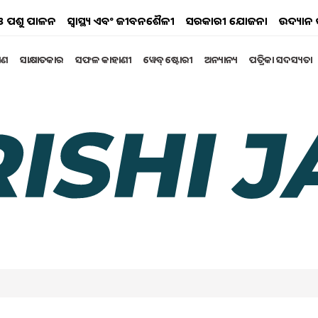
ୟ ଓ ପଶୁ ପାଳନ
ସ୍ୱାସ୍ଥ୍ୟ ଏବଂ ଜୀବନଶୈଳୀ
ସରକାରୀ ଯୋଜନା
ଉଦ୍ୟାନ 
୍ଷଣ
ସାକ୍ଷାତକାର
ସଫଳ କାହାଣୀ
ୱେବ୍ ଷ୍ଟୋରୀ
ଅନ୍ୟାନ୍ୟ
ପତ୍ରିକା ସଦସ୍ୟତା
ଅବସର ବୟସ ସୀମା ଓ ପେନସନ
ବର ଆସିପାରେ । କର୍ମଚାରୀଙ୍କ ଅବସର ବୟସ ଓ ପେନସନ ରାଶି ବଢ଼ାଇବା
 11:58 AM