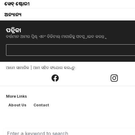
ୱେବ୍ ଷ୍ଟୋରୀ
ଅନ୍ୟାନ୍ୟ
ପତ୍ରିକା
good news government
ବର୍ତ୍ତମାନ ଆମର ପ୍ରିଣ୍ଟ୍ ଏବଂ ଡିଜିଟାଲ୍ ମାଗାଜିନ୍କୁ ସବସ୍କ୍ରାଇବ କରନ୍ତୁ
କେନ୍ଦ୍ରୀୟ କର୍ମଚାରୀ (Central Government 
News)ଆସିପାରେ । କର୍ମଚାରୀଙ୍କ ଅବସର ବ
ସରକାର ବିଚାର କରୁଛନ୍ତି ।
ଆମେ ସାମାଜିକ | ଆମ ସହିତ ସଂଯୋଗ କରନ୍ତୁ:
ସୂଚନା ଅନୁଯାୟୀ, ପ୍ରଧାନମନ୍ତ୍ରୀଙ୍କ ଅର୍ଥନୈତି
More Links
ଏହି ପ୍ରସ୍ତାବରେ କୁହାଯାଇଛି ଯେ କାର୍ଯ୍ୟ କରି
ପ୍ରଧାନମନ୍ତ୍ରୀଙ୍କ ଅର୍ଥନୈତିକ ପରାମର୍ଶଦାତ
About Us
Contact
ୟୁନିଭର୍ସାଲ ପେନସନ୍ (pension) ସିଷ୍ଟମ ମଧ
ବରିଷ୍ଠ ନାଗରିକଙ୍କ ସୁରକ୍ଷା,ଜାଣନ୍ତୁ..