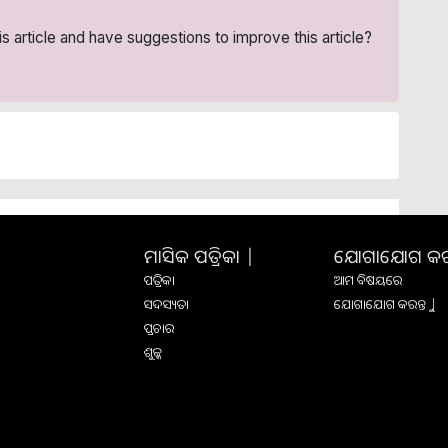
his article and have suggestions to improve this article?
ମାସିକ ପତ୍ରିକା |
ଯୋଗାଯୋଗ କରନ୍
ପତ୍ରିକା
ଆମ ବିଷୟରେ
ସଦସ୍ୟତା
ଯୋଗାଯୋଗ କରନ୍ତୁ |
ପ୍ରଚାର
ଶୁଳ୍କ