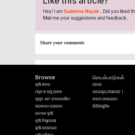
Like this article?
Hey! I am
Sudesna Nayak
. Did you liked t
Mail
me your suggestions and feedback.
Share your comments
செயல்பாடுகள்
Browse
କୃଷି ଖବର
ଘଟଣା
ମତ୍ସ୍ୟ ଓ ପଶୁ ପାଳନ
ଇଭେଣ୍ଟସ୍ ଅପଡେଟ୍ |
ସ୍ୱାସ୍ଥ୍ୟ ଏବଂ ଜୀବନଶୈଳୀ
ଫଟୋ ଗ୍ୟାଲେରୀ
ସରକାରୀ ଯୋଜନା
ଭିଡିଓଗୁଡିକ
ଉଦ୍ୟାନ କୃଷି
କୃଷି ବିଶ୍ବକୋଷ
କୃଷି ଉପକରଣ
କୃଷି ପ୍ରଶିକ୍ଷଣ