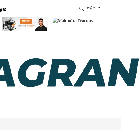
ଓଡ଼ିଆ
କୃଷି
ଆମେ ହ୍ବାଟ୍ସଆପ୍‌ରେ ଅଛୁ ! ଆମ ହ୍ବାଟ୍ସଆପ ଗ୍ରୁପରେ
ଯୋଗଦିଅନ୍ତୁ ଏବଂ ଆପଙ୍କୁ ଆବଶ୍ୟକ ହେଉଥିବା ସବୁ
ଗୁରୁତ୍ବପୂର୍ଣ୍ଣ ଅପଡେଟ୍‌ ପାଆନ୍ତୁ ପ୍ରତିଦିନ ।
ହ୍ବାଟ୍ସଆପରେ ଜଏନ କରନ୍ତୁ
ଆମ ନ୍ୟୁଜଲେଟରକୁ ସବସ୍କ୍ରାଇବ୍ କରନ୍ତୁ । ଆପଣ ଆପଣଙ୍କ
ଆଗ୍ରହ ଥିବା ଟପିକ୍‌ ବାଛିବେ ଏବଂ ଆମେ ଆପଣଙ୍କୁ ବଛା ବଛା
ନ୍ୟୁଜ ଓ ଆପଣଙ୍କ ପସନ୍ଦ ଅନୁଯାୟୀ ଲାଟେଷ୍ଟ ଅପଡେଟ୍‌
ପଠାଇଦେବୁ ।