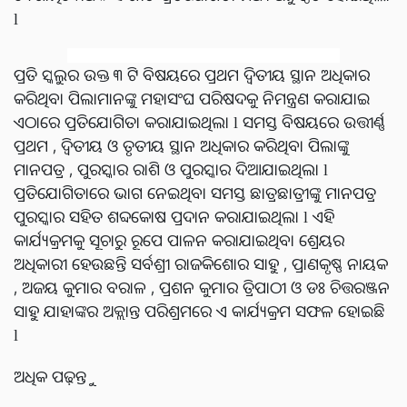
l
ପ୍ରତି ସ୍କୁଲର ଉକ୍ତ ୩ ଟି ବିଷୟରେ ପ୍ରଥମ ଦ୍ଵିତୀୟ ସ୍ଥାନ ଅଧିକାର
କରିଥିବା ପିଲାମାନଙ୍କୁ ମହାସଂଘ ପରିଷଦକୁ ନିମନ୍ତ୍ରଣ କରାଯାଇ
ଏଠାରେ ପ୍ରତିଯୋଗିତା କରାଯାଇଥିଲା l ସମସ୍ତ ବିଷୟରେ ଉତ୍ତୀର୍ଣ୍ଣ
ପ୍ରଥମ , ଦ୍ଵିତୀୟ ଓ ତୃତୀୟ ସ୍ଥାନ ଅଧିକାର କରିଥିବା ପିଲାଙ୍କୁ
ମାନପତ୍ର , ପୁରସ୍କାର ରାଶି ଓ ପୁରସ୍କାର ଦିଆଯାଇଥିଲା l
ପ୍ରତିଯୋଗିତାରେ ଭାଗ ନେଇଥିବା ସମସ୍ତ ଛାତ୍ରଛାତ୍ରୀଙ୍କୁ ମାନପତ୍ର
ପୁରସ୍କାର ସହିତ ଶବ୍ଦକୋଷ ପ୍ରଦାନ କରାଯାଇଥିଲା l ଏହି
କାର୍ଯ୍ୟକ୍ରମକୁ ସୂଚାରୁ ରୂପେ ପାଳନ କରାଯାଇଥିବା ଶ୍ରେୟର
ଅଧିକାରୀ ହେଉଛନ୍ତି ସର୍ବଶ୍ରୀ ରାଜକିଶୋର ସାହୁ , ପ୍ରାଣକୃଷ୍ଣ ନାୟକ
, ଅଜୟ କୁମାର ବରାଳ , ପ୍ରଶନ କୁମାର ତ୍ରିପାଠୀ ଓ ଡଃ ଚିତ୍ତରଞ୍ଜନ
ସାହୁ ଯାହାଙ୍କର ଅକ୍ଲାନ୍ତ ପରିଶ୍ରମରେ ଏ କାର୍ଯ୍ୟକ୍ରମ ସଫଳ ହୋଇଛି
l
ଅଧିକ ପଢ଼ନ୍ତୁ