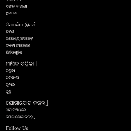
ସଫଳ କାହାଣୀ
ଅନ୍ୟାନ୍ୟ
செயல்பாடுகள்
ଘଟଣା
ଇଭେଣ୍ଟସ୍ ଅପଡେଟ୍ |
ଫଟୋ ଗ୍ୟାଲେରୀ
ଭିଡିଓଗୁଡିକ
ମାସିକ ପତ୍ରିକା |
ପତ୍ରିକା
ସଦସ୍ୟତା
ପ୍ରଚାର
ଶୁଳ୍କ
ଯୋଗାଯୋଗ କରନ୍ତୁ |
ଆମ ବିଷୟରେ
ଯୋଗାଯୋଗ କରନ୍ତୁ |
Follow Us