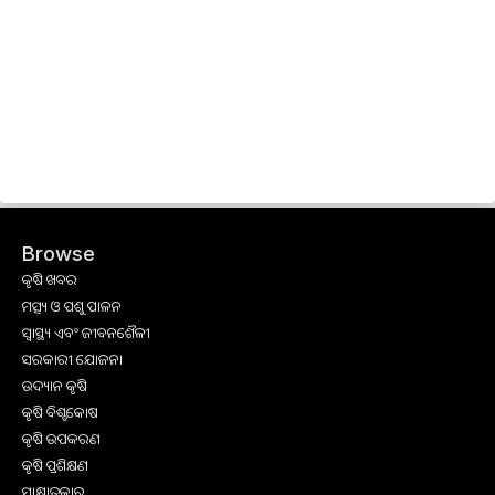
Browse
କୃଷି ଖବର
ମତ୍ସ୍ୟ ଓ ପଶୁ ପାଳନ
ସ୍ୱାସ୍ଥ୍ୟ ଏବଂ ଜୀବନଶୈଳୀ
ସରକାରୀ ଯୋଜନା
ଉଦ୍ୟାନ କୃଷି
କୃଷି ବିଶ୍ବକୋଷ
କୃଷି ଉପକରଣ
କୃଷି ପ୍ରଶିକ୍ଷଣ
ସାକ୍ଷାତକାର