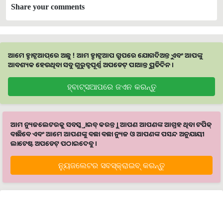
Share your comments
ଆମେ ହ୍ବାଟ୍ସଆପ୍‌ରେ ଅଛୁ ! ଆମ ହ୍ବାଟ୍ସଆପ ଗ୍ରୁପରେ ଯୋଗଦିଅନ୍ତୁ ଏବଂ ଆପଙ୍କୁ
ଆବଶ୍ୟକ ହେଉଥିବା ସବୁ ଗୁରୁତ୍ବପୂର୍ଣ୍ଣ ଅପଡେଟ୍‌ ପାଆନ୍ତୁ ପ୍ରତିଦିନ ।
ହ୍ବାଟ୍ସଆପରେ ଜଏନ କରନ୍ତୁ
ଆମ ନ୍ୟୁଜଲେଟରକୁ ସବସ୍କ୍ରାଇବ୍ କରନ୍ତୁ । ଆପଣ ଆପଣଙ୍କ ଆଗ୍ରହ ଥିବା ଟପିକ୍‌
ବାଛିବେ ଏବଂ ଆମେ ଆପଣଙ୍କୁ ବଛା ବଛା ନ୍ୟୁଜ ଓ ଆପଣଙ୍କ ପସନ୍ଦ ଅନୁଯାୟୀ
ଲାଟେଷ୍ଟ ଅପଡେଟ୍‌ ପଠାଇଦେବୁ ।
ନ୍ୟୁଜଲେଟର ସବସ୍କ୍ରାଇବ୍‌ କରନ୍ତୁ