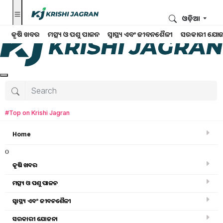
ଓଡ଼ିଆ
କୃଷି ଖବର
ମତ୍ସ୍ୟ ଓ ପଶୁ ପାଳନ
ସ୍ୱାସ୍ଥ୍ୟ ଏବଂ ଜୀବନଶୈଳୀ
ସରକାରୀ ଯୋଜ
#Top on Krishi Jagran
Home
o
କୃଷି ଖବର
ମତ୍ସ୍ୟ ଓ ପଶୁ ପାଳନ
ସ୍ୱାସ୍ଥ୍ୟ ଏବଂ ଜୀବନଶୈଳୀ
କୃଷି ଖବର
ସରକାରୀ ଯୋଜନା