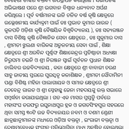
ଅଭିଭାଷଣ ପରେ ଶ୍ରୀ ଭଗବାନ ବିଶ୍ୱାଳ ଧନ୍ୟବାଦ ଅର୍ପଣ
କରିଥିଲେ l ପୂର୍ବ ବର୍ଷମାନଙ୍କ ଭଳି ଚଳିତ ବର୍ଷ କୃଷି କ୍ଷେତ୍ରରେ
ଉଲ୍ଲେଖନୀୟ କାର୍ଯ୍ୟକ୍ରମ ପାଇଁ ଡଃ ପ୍ରଭାତ କୁମାର ରାଉଳ (
କୁଳପତି ଓଡ଼ିଶା କୃଷି ବୈଷୟିକ ବିଶ୍ୱବିଦ୍ୟାଳୟ ), ଡଃ ସତ୍ୟରଞ୍ଜନ
ଦାସ ବିଶିଷ୍ଟ କୃଷି ବୈଜ୍ଞାନିକ ସେବା କ୍ଷେତ୍ରରେ , ଡଃ ସୁକୁମାର ଦାସ
, ଶ୍ରୀମତୀ ଝୁଲଣା ବାରିକଙ୍କ ଅତୁଳନୀୟ ସେବା ପାଇଁ , ଶିକ୍ଷା
କ୍ଷେତ୍ରରେ ଶ୍ରୀ ଅରବିନ୍ଦ ପୂର୍ଣ୍ଣଙ୍ଘ ଶିକ୍ଷାକେନ୍ଦ୍ରର ପ୍ରତିଷ୍ଠାତା ଅଧ୍ୟକ୍ଷା
ନିରୁପମା ଚଇନି ଓ ଶ୍ରୀ ନିରଞ୍ଜନ ସ୍ୱାଇଁ ପୂର୍ବତନ ପ୍ରଧାନ ଶିକ୍ଷକ
ନାଲିବର ଉଚ୍ଚବିଦ୍ୟାଳୟ , କଳା କ୍ଷେତ୍ରରେ ଶ୍ରୀ ବାବାଜୀ ଚରଣ
ସାହୁ ଜାତୀୟ ସ୍ତରରେ ପୁରସ୍କୃତ କଳାଶିକ୍ଷକ , ଶ୍ରୀମତୀ ସୌଦାମିନୀ
ପଣ୍ଡା ବିଶିଷ୍ଟ ମହିଳା ପାଲାଗାୟକ ଓ ସମାଜ କ୍ଷେତ୍ରରେ ଶ୍ରୀ
ଦେବେନ୍ଦ୍ର ରାଉତ ଓ ଶ୍ରୀ ସ୍ନେହାନ୍ସୁ ଜେନା ମହଦୟଙ୍କୁ ଉକ୍ତ ସଭାରେ
ସମ୍ବର୍ଦ୍ଧନା କରାଯାଇଥିଲା l ଗତ ଏକ ମାସର ପ୍ରସ୍ତୁତି ପର୍ବରେ
ମହାସଂଘ ତରଫରୁ ରଘୁନାଥପୁର ବ୍ଲକ ଓ ଜଗତସିଂହପୁର ସହରରେ
ଥିବା ସମସ୍ତ ୩୦ଟି ଉଚ୍ଚ ବିଦ୍ୟାଳୟର ନବମ ଓ ଦଶମ ଶ୍ରେଣୀ
ଛାତ୍ରଛାତ୍ରୀମାନଙ୍କ ମଧ୍ୟରେ ଓଡ଼ିଆ ବକ୍ତୃତା , ଇଂରାଜୀ ବକ୍ତୃତା ଓ
ଦେଶାତ୍ମବୋଧକ ସଂଗୀତ ପ୍ରତିଯୋଗିତା ମଧ୍ୟ ଅନୁଷ୍ଠିତ ହୋଇଥିଲା