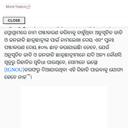
https://ignouadmission.samarth.edu.in।
More Topics
CLOSE
ଅଣ୍ଡର ଗ୍ରାଜୁଏଟ (ବିଏସସିଏମ), (ବିକମଏମଏଫ), (ବିଏଏମ)
ପ୍ରୋଗ୍ରାମରେ ନାମ ପଞ୍ଜୀକରଣ କରିବାକୁ ଚାହୁଁଥିବା ଅନୁସୂଚିତ ଜାତି
ଓ ଜନଜାତି ଛାତ୍ରଛାତ୍ରୀଙ୍କ ପାଇଁ ନାମଲେଖା ଦେୟ ଏବଂ ପୁନଃ
ପଞ୍ଜୀକରଣ ଦେୟ ୫୦% ଛାଡ଼ କରାଯାଇଛି। ତେବେ, ଯେଉଁ
ଅନୁସୂଚିତ ଜାତି ଓ ଜନଜାତି ଛାତ୍ରଛାତ୍ରୀମାନେ ଯଦି ଅନ୍ୟ କୌଣସି
ସୂତ୍ରରୁ ରିହାତିର ସୁବିଧା ପାଉଥିବେ, ସେମାନେ ଇଗ୍ନୋ
(IGNOU)
ତରଫରୁ ଦିଆଯାଉଥିବା ଏହି ରିହାତି ପାଇବାକୁ ଯୋଗ୍ୟ
ହେବେ ନାହିଁ।