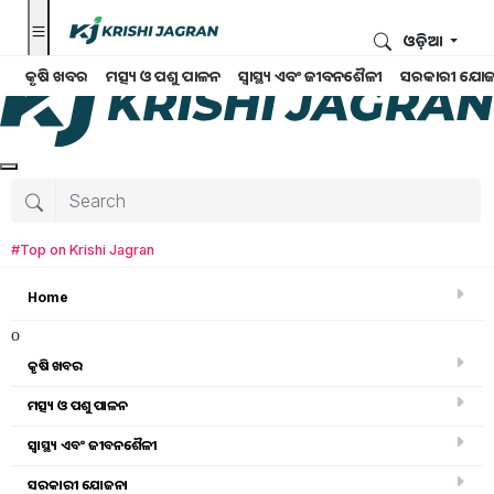
ଓଡ଼ିଆ
କୃଷି ଖବର
ମତ୍ସ୍ୟ ଓ ପଶୁ ପାଳନ
ସ୍ୱାସ୍ଥ୍ୟ ଏବଂ ଜୀବନଶୈଳୀ
ସରକାରୀ ଯୋଜ
#Top on Krishi Jagran
Home
o
କୃଷି ଖବର
ମତ୍ସ୍ୟ ଓ ପଶୁ ପାଳନ
ସ୍ୱାସ୍ଥ୍ୟ ଏବଂ ଜୀବନଶୈଳୀ
କୃଷି ଖବର
ସରକାରୀ ଯୋଜନା