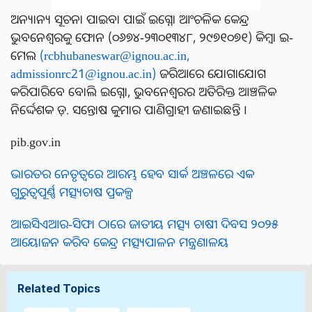
ଅନ୍ୟାନ୍ୟ ସୂଚନା ପାଇବା ପାଇଁ ଇଗ୍ନୋ ଆଂଚଳିକ କେନ୍ଦ୍ର
ଭୁବନେଶ୍ୱରକୁ ଫୋନ (୦୬୭୪-୨୩୦୧୩୪୮, ୨୯୭୧୦୭୧) କିମ୍ବା ଇ-
ମେଲ
(
rcbhubaneswar@ignou.ac.in
,
admissionrc21@ignou.ac.in
)
ଜରିଆରେ ଯୋଗାଯୋଗ
କରିପାରିବେ ବୋଲି ଇଗ୍ନୋ, ଭୁବନେଶ୍ୱରର ଅତିରିକ୍ତ ଆଞ୍ଚଳିକ
ନିର୍ଦ୍ଦେଶକ ଡ଼. ସନ୍ତୋଷ କୁମାର ପାଣିଗ୍ରାହୀ ଜଣାଇଛନ୍ତି ।
pib.gov.in
ଭାରତର ନେତୃତ୍ୱରେ ଆରମ୍ଭ ହେବ ସାର୍କ ଅଞ୍ଚଳରେ ଏକ
ଗୁରୁତ୍ୱପୂର୍ଣ୍ଣ ମତ୍ସ୍ୟଚାଷ ପ୍ରକଳ୍ପ
ଆଇସିଏଆର-ସିଫା ଠାରେ ଜାତୀୟ ମତ୍ସ୍ୟ ଚାଷୀ ଦିବସ ୨୦୨୫
ଆୟୋଜନ କରିବ କେନ୍ଦ୍ର ମତ୍ସ୍ୟପାଳନ ମନ୍ତ୍ରଣାଳୟ
Related Topics