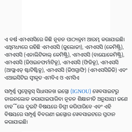
ଏ ବର୍ଷ ଏମଏସସିରେ କିଛି ନୂତନ ପାଠ୍ୟକ୍ରମ ଆରମ୍ଭ କରାଯାଇଛି।
ଏଥିମଧ୍ୟରେ ରହିଛି ଏମଏସସି (ଜୁଲୋଜୀ), ଏମଏସସି (କେମିଷ୍ଟ୍ରି),
ଏମଏସସି (ଏନାଲିଟିକାଲ୍ କେମିଷ୍ଟ୍ରି), ଏମଏସସି (ବାୟୋକେମିଷ୍ଟ୍ରି),
ଏମଏସସି (ଜିଓଇନଫର୍ମାଟିକ୍ସ), ଏମଏସସି (ଫିଜିକ୍ସ), ଏମଏସସି
(ଆପ୍ଲାଏଡ୍ ଷ୍ଟାଟିଷ୍ଟିକ୍ସ), ଏମଏସସି (ଜିଓଗ୍ରାଫି) (ଏମଏସସିଜିଜି) ଏବଂ
ଏଆଇସିଟିଇ ସ୍ୱୀକୃତ ଏମବିଏ ଓ ଏମସିଏ
ସମ୍ପୂର୍ଣ୍ଣ ପ୍ରସ୍ପେକ୍ଟସ୍ ସିଧାସଳଖ ଇଗ୍ନୋ
(IGNOU)
ୱେବସାଇଟରୁ
ଡାଉନଲୋଡ କରାଯାଇପାରିବ। ନୂତନ ଶିକ୍ଷାନୀତି ଅନୁଯାୟୀ ଜଣେ
ଚାହିଁଲେ ଦୁଇଟି ବିଷୟରେ ଡିଗ୍ରୀ କରିପାରିବେ ଏବଂ ଏହି
ବିଷୟରେ ସମ୍ପୂର୍ଣ୍ଣ ବିବରଣୀ ଇଗ୍ନୋର ୱେବସାଇଟରେ ପ୍ରଦାନ
କରାଯାଇଛି।