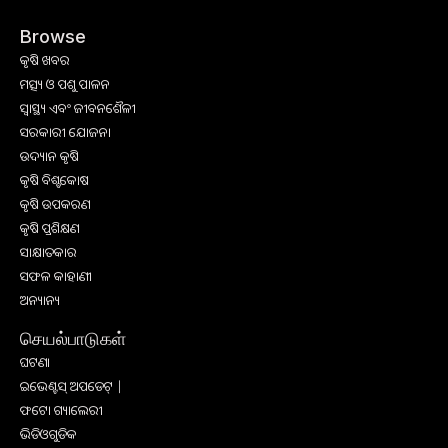
Browse
କୃଷି ଖବର
ମତ୍ସ୍ୟ ଓ ପଶୁ ପାଳନ
ସ୍ୱାସ୍ଥ୍ୟ ଏବଂ ଜୀବନଶୈଳୀ
ସରକାରୀ ଯୋଜନା
ଉଦ୍ୟାନ କୃଷି
କୃଷି ବିଶ୍ବକୋଷ
କୃଷି ଉପକରଣ
କୃଷି ପ୍ରଶିକ୍ଷଣ
ସାକ୍ଷାତକାର
ସଫଳ କାହାଣୀ
ଅନ୍ୟାନ୍ୟ
செயல்பாடுகள்
ଘଟଣା
ଇଭେଣ୍ଟସ୍ ଅପଡେଟ୍ |
ଫଟୋ ଗ୍ୟାଲେରୀ
ଭିଡିଓଗୁଡିକ