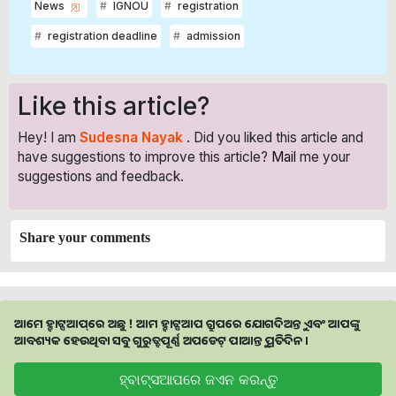
News
IGNOU
registration
registration deadline
admission
Like this article?
Hey! I am
Sudesna Nayak
. Did you liked this article and
have suggestions to improve this article?
Mail
me your
suggestions and feedback.
Share your comments
ଆମେ ହ୍ବାଟ୍ସଆପ୍‌ରେ ଅଛୁ ! ଆମ ହ୍ବାଟ୍ସଆପ ଗ୍ରୁପରେ ଯୋଗଦିଅନ୍ତୁ ଏବଂ ଆପଙ୍କୁ
ଆବଶ୍ୟକ ହେଉଥିବା ସବୁ ଗୁରୁତ୍ବପୂର୍ଣ୍ଣ ଅପଡେଟ୍‌ ପାଆନ୍ତୁ ପ୍ରତିଦିନ ।
ହ୍ବାଟ୍ସଆପରେ ଜଏନ କରନ୍ତୁ