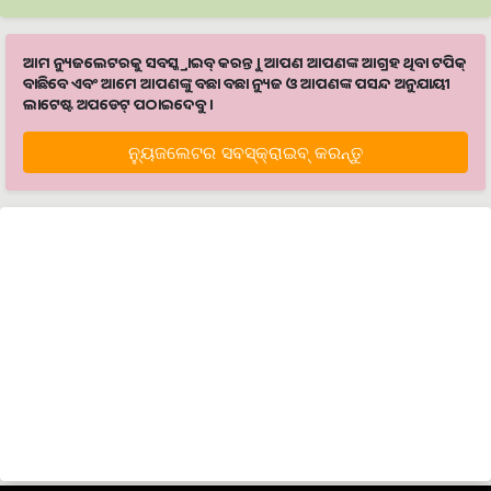
ଆମ ନ୍ୟୁଜଲେଟରକୁ ସବସ୍କ୍ରାଇବ୍ କରନ୍ତୁ । ଆପଣ ଆପଣଙ୍କ ଆଗ୍ରହ ଥିବା ଟପିକ୍‌
ବାଛିବେ ଏବଂ ଆମେ ଆପଣଙ୍କୁ ବଛା ବଛା ନ୍ୟୁଜ ଓ ଆପଣଙ୍କ ପସନ୍ଦ ଅନୁଯାୟୀ
ଲାଟେଷ୍ଟ ଅପଡେଟ୍‌ ପଠାଇଦେବୁ ।
ନ୍ୟୁଜଲେଟର ସବସ୍କ୍ରାଇବ୍‌ କରନ୍ତୁ