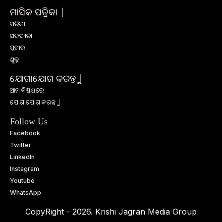
ମାସିକ ପତ୍ରିକା |
ପତ୍ରିକା
ସଦସ୍ୟତା
ପ୍ରଚାର
ଶୁଳ୍କ
ଯୋଗାଯୋଗ କରନ୍ତୁ |
ଆମ ବିଷୟରେ
ଯୋଗାଯୋଗ କରନ୍ତୁ |
Follow Us
Facebook
Twitter
LinkedIn
Instagram
Youtube
WhatsApp
CopyRight - 2026. Krishi Jagran Media Group