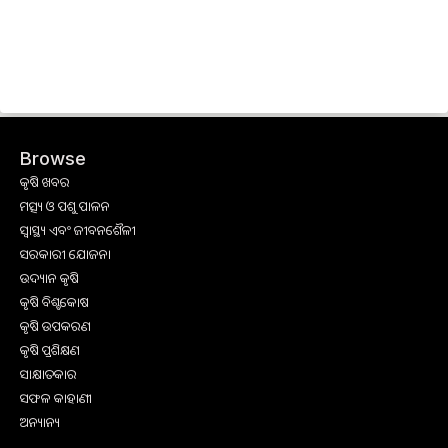
Browse
କୃଷି ଖବର
ମତ୍ସ୍ୟ ଓ ପଶୁ ପାଳନ
ସ୍ୱାସ୍ଥ୍ୟ ଏବଂ ଜୀବନଶୈଳୀ
ସରକାରୀ ଯୋଜନା
ଉଦ୍ୟାନ କୃଷି
କୃଷି ବିଶ୍ବକୋଷ
କୃଷି ଉପକରଣ
କୃଷି ପ୍ରଶିକ୍ଷଣ
ସାକ୍ଷାତକାର
ସଫଳ କାହାଣୀ
ଅନ୍ୟାନ୍ୟ