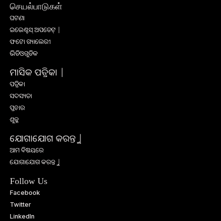
செயல்பாடுகள்
ଘଟଣା
ଇଭେଣ୍ଟସ୍ ଅପଡେଟ୍ |
ଫଟୋ ଗ୍ୟାଲେରୀ
ଭିଡିଓଗୁଡିକ
ମାସିକ ପତ୍ରିକା |
ପତ୍ରିକା
ସଦସ୍ୟତା
ପ୍ରଚାର
ଶୁଳ୍କ
ଯୋଗାଯୋଗ କରନ୍ତୁ |
ଆମ ବିଷୟରେ
ଯୋଗାଯୋଗ କରନ୍ତୁ |
Follow Us
Facebook
Twitter
LinkedIn