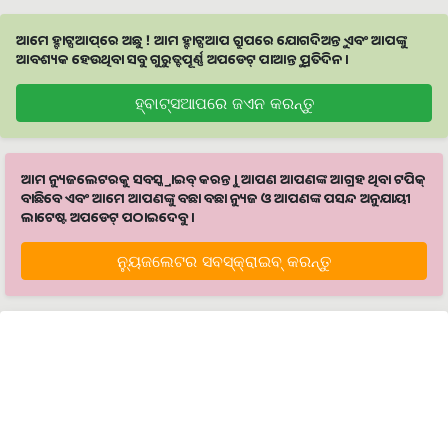
ଆମେ ହ୍ବାଟ୍ସଆପ୍‌ରେ ଅଛୁ ! ଆମ ହ୍ବାଟ୍ସଆପ ଗ୍ରୁପରେ ଯୋଗଦିଅନ୍ତୁ ଏବଂ ଆପଙ୍କୁ
ଆବଶ୍ୟକ ହେଉଥିବା ସବୁ ଗୁରୁତ୍ବପୂର୍ଣ୍ଣ ଅପଡେଟ୍‌ ପାଆନ୍ତୁ ପ୍ରତିଦିନ ।
ହ୍ବାଟ୍ସଆପରେ ଜଏନ କରନ୍ତୁ
ଆମ ନ୍ୟୁଜଲେଟରକୁ ସବସ୍କ୍ରାଇବ୍ କରନ୍ତୁ । ଆପଣ ଆପଣଙ୍କ ଆଗ୍ରହ ଥିବା ଟପିକ୍‌
ବାଛିବେ ଏବଂ ଆମେ ଆପଣଙ୍କୁ ବଛା ବଛା ନ୍ୟୁଜ ଓ ଆପଣଙ୍କ ପସନ୍ଦ ଅନୁଯାୟୀ
ଲାଟେଷ୍ଟ ଅପଡେଟ୍‌ ପଠାଇଦେବୁ ।
ନ୍ୟୁଜଲେଟର ସବସ୍କ୍ରାଇବ୍‌ କରନ୍ତୁ