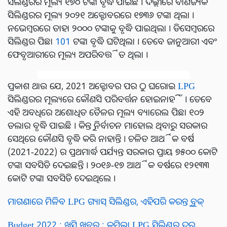
ସିଲିଣ୍ଡରର ମୂଲ୍ୟ ୧୭୦ ଟଙ୍କା ବୃଦ୍ଧି ପାଇଛି । ଦିଲ୍ଲୀରେ ବାଣିଜ୍ୟିକ
ସିଲିଣ୍ଡରର ମୂଲ୍ୟ ୨୦୨୧ ଅକ୍ଟୋବରରେ ୧୭୩୬ ଟଙ୍କା ଥିଲା ।
ନଭେମ୍ବରରେ ତାହା ୨୦୦୦ ଟଙ୍କାକୁ ବୃଦ୍ଧି ପାଇଥିଲା । ଡିସେମ୍ବରରେ
ସିଲିଣ୍ଡର ପିଛା
101
ଟଙ୍କା ବୃଦ୍ଧି ଘଟିଥିଲା । ତେବେ ଜାନୁଆରୀ ଏବଂ
ଫେବୃଆରୀରେ ମୂଲ୍ୟ ଅପରିବର୍ତ୍ତିତ ଥିଲା ।
ପ୍ରକାଶ ଥାଉ ଯେ, 2021 ଅକ୍ଟୋବର ପର ଠୁ ଘରୋଇ
LPG
ସିଲିଣ୍ଡରର ମୂଲ୍ୟରେ କୌଣସି ପରିବର୍ତ୍ତନ ହୋଇନାହିଁ । ତେବେ
ଏହି ଅବଧିରେ ଅଶୋଧିତ ତୈଳର ମୂଲ୍ୟ ବ୍ୟାରେଲ ପିଛା ୧୦୨
ଡଲାର ବୃଦ୍ଧି ପାଇଛି । କିନ୍ତୁ ନିର୍ବାଚନ ମାହୋଲ ଥିବାରୁ ସରକାର
ସେଥିରେ କୌଣସି ବୃଦ୍ଧି କରି ନାହାନ୍ତି । ଚଳିତ ଆର୍ଥିକ ବର୍ଷ
(2021-2022) ର ପ୍ରଥମାର୍ଦ୍ଧ ପର୍ଯ୍ୟନ୍ତ ସରକାର ପ୍ରାୟ ୭୫୦୦ କୋଟି
ଟଙ୍କା ସବସିଡି ଦେଇଛନ୍ତି । ୨୦୧୬-୧୭ ଆର୍ଥିକ ବର୍ଷରେ ୧୨୧୩୩
କୋଟି ଟଙ୍କା ସବସିଡି ଦେଇଥିଲେ ।
ମାଗଣାରେ ମିଳିବ LPG ଗ୍ୟାସ୍ ସିଲିଣ୍ଡର, ଏହିପରି କରନ୍ତୁ ବୁକ୍
Budget 2022 : ଖୁସି ଖବର ; କମିଲା LPG ସିଲିଣ୍ଡର ଦର,