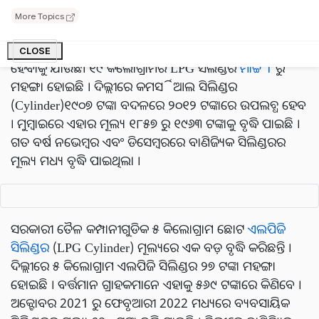
More Topics
ବାଣିଜ୍ୟିକ ସିଲିଣ୍ଡରର ମୂଲ୍ୟ ବୃଦ୍ଧି ହେତୁ ହୋଟେଲ ଏବଂ
ରେସ୍ତୋରାଁ ଚଳାଉଥିବା ବ୍ୟବସାୟୀଙ୍କ ପକେଟ ଅଧିକ ପ୍ରଭାବିତ
CLOSE
ହେବାକୁ ଯାଉଛି। ୧୯ କିଲୋଗ୍ରାମର LPG ସିଲିଣ୍ଡର
ମାର୍ଚ୍ଚ 1
ରୁ
ମହଙ୍ଗା ହୋଇଛି । ଦିଲ୍ଲୀରେ କମର୍ସିଆଲ ସିଲିଣ୍ଡର
(Cylinder)୧୯୦୭ ଟଙ୍କା ବଦଳରେ ୨୦୧୨ ଟଙ୍କାରେ ଉପଲବ୍ଧ ହେବ
। ମୁମ୍ବାଇରେ ଏହାର ମୂଲ୍ୟ ୧୮୫୭ ରୁ ୧୯୬୩ ଟଙ୍କାକୁ ବୃଦ୍ଧି ପାଇଛି ।
ଗତ ବର୍ଷ ନଭେମ୍ବର ଏବଂ ଡିସେମ୍ବରରେ ବାଣିଜ୍ୟିକ ସିଲିଣ୍ଡରର
ମୂଲ୍ୟ ମଧ୍ୟ ବୃଦ୍ଧି ପାଇଥିଲା ।
ସରକାରୀ ତୈଳ କମ୍ପାନୀଗୁଡିକ ୫ କିଲୋଗ୍ରାମ ଛୋଟ
ଏଲପିଜି
ସିଲିଣ୍ଡର
(LPG Cylinder) ମୂଲ୍ୟରେ ଏକ ବଡ଼ ବୃଦ୍ଧି କରିଛନ୍ତି ।
ଦିଲ୍ଲୀରେ ୫ କିଲୋଗ୍ରାମ ଏଲପିଜି ସିଲିଣ୍ଡର ୨୭ ଟଙ୍କା ମହଙ୍ଗା
ହୋଇଛି । ବର୍ତ୍ତମାନ ଗ୍ରାହକମାନେ ଏହାକୁ ୫୬୯ ଟଙ୍କାରେ କିଣିବେ ।
ଅକ୍ଟୋବର 2021 ରୁ ଫେବୃଆରୀ 2022 ମଧ୍ୟରେ ବ୍ୟବସାୟିକ