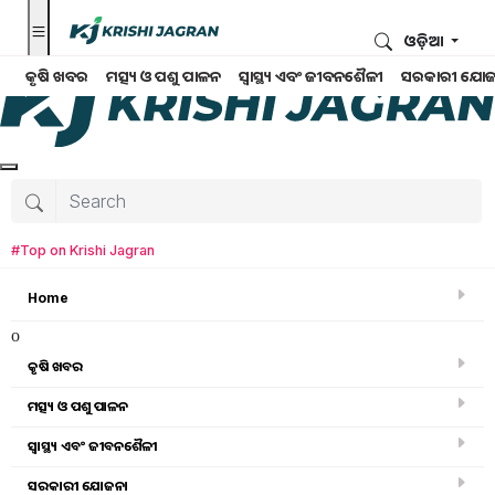
ଓଡ଼ିଆ
କୃଷି ଖବର
ମତ୍ସ୍ୟ ଓ ପଶୁ ପାଳନ
ସ୍ୱାସ୍ଥ୍ୟ ଏବଂ ଜୀବନଶୈଳୀ
ସରକାରୀ ଯୋଜ
#Top on Krishi Jagran
Home
o
କୃଷି ଖବର
ମତ୍ସ୍ୟ ଓ ପଶୁ ପାଳନ
ସ୍ୱାସ୍ଥ୍ୟ ଏବଂ ଜୀବନଶୈଳୀ
କୃଷି ଖବର
ସରକାରୀ ଯୋଜନା