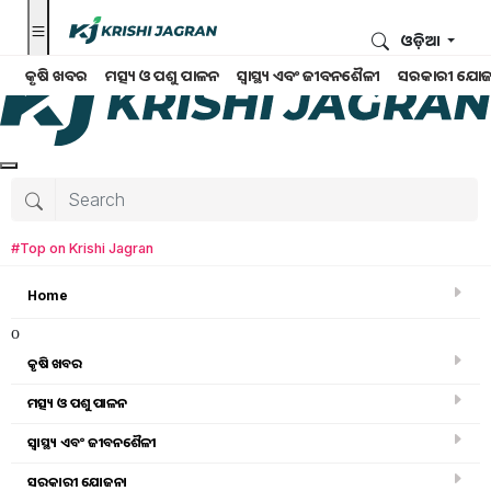
ଓଡ଼ିଆ
କୃଷି ଖବର
ମତ୍ସ୍ୟ ଓ ପଶୁ ପାଳନ
ସ୍ୱାସ୍ଥ୍ୟ ଏବଂ ଜୀବନଶୈଳୀ
ସରକାରୀ ଯୋଜ
#Top on Krishi Jagran
Home
o
କୃଷି ଖବର
ମତ୍ସ୍ୟ ଓ ପଶୁ ପାଳନ
ସ୍ୱାସ୍ଥ୍ୟ ଏବଂ ଜୀବନଶୈଳୀ
କୃଷି ଖବର
ସରକାରୀ ଯୋଜନା