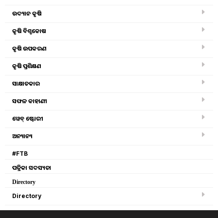
ବଢ଼ିଲା LPG ଗ୍ୟାସ ଦର
ଉଦ୍ୟାନ କୃଷି
ଏହି ବୃଦ୍ଧି ଆଜି ଠାରୁ ଅର୍ଥାତ୍ 1 ଡିସେମ୍ବର ଠାରୁ ଲାଗୁ ହେବ |
କୃଷି ବିଶ୍ବକୋଷ
Omkar Mohanty
କୃଷି ଉପକରଣ
Friday, 01 December 2023 10:45 AM
କୃଷି ପ୍ରଶିକ୍ଷଣ
ସାକ୍ଷାତକାର
ସଫଳ କାହାଣୀ
ୱେବ୍ ଷ୍ଟୋରୀ
ଅନ୍ୟାନ୍ୟ
#FTB
ପତ୍ରିକା ସଦସ୍ୟତା
Directory
Directory
LPG Price Hike from Today pic credit @PMOindia and pexels.com