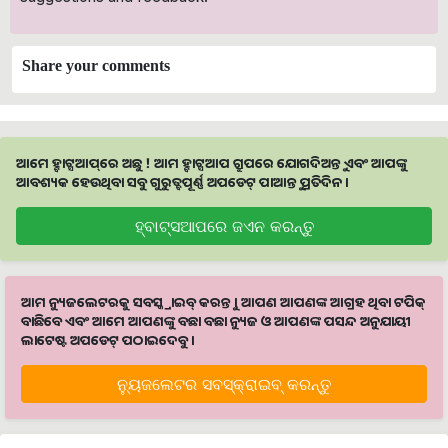
Share your comments
ଆମେ ହ୍ବାଟ୍ସଆପ୍‌ରେ ଅଛୁ ! ଆମ ହ୍ବାଟ୍ସଆପ ଗ୍ରୁପରେ ଯୋଗଦିଅନ୍ତୁ ଏବଂ ଆପଙ୍କୁ
ଆବଶ୍ୟକ ହେଉଥିବା ସବୁ ଗୁରୁତ୍ବପୂର୍ଣ୍ଣ ଅପଡେଟ୍‌ ପାଆନ୍ତୁ ପ୍ରତିଦିନ ।
ହ୍ବାଟ୍ସଆପରେ ଜଏନ କରନ୍ତୁ
ଆମ ନ୍ୟୁଜଲେଟରକୁ ସବସ୍କ୍ରାଇବ୍ କରନ୍ତୁ । ଆପଣ ଆପଣଙ୍କ ଆଗ୍ରହ ଥିବା ଟପିକ୍‌
ବାଛିବେ ଏବଂ ଆମେ ଆପଣଙ୍କୁ ବଛା ବଛା ନ୍ୟୁଜ ଓ ଆପଣଙ୍କ ପସନ୍ଦ ଅନୁଯାୟୀ
ଲାଟେଷ୍ଟ ଅପଡେଟ୍‌ ପଠାଇଦେବୁ ।
ନ୍ୟୁଜଲେଟର ସବସ୍କ୍ରାଇବ୍‌ କରନ୍ତୁ