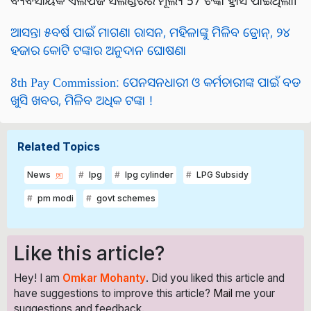
ଆସନ୍ତା ୫ବର୍ଷ ପାଇଁ ମାଗଣା ରାସନ, ମହିଳାଙ୍କୁ ମିଳିବ ଡ୍ରୋନ୍, ୨୪
ହଜାର କୋଟି ଟଙ୍କାର ଅନୁଦାନ ଘୋଷଣା
8th Pay Commission: ପେନସନଧାରୀ ଓ କର୍ମଚାରୀଙ୍କ ପାଇଁ ବଡ
ଖୁସି ଖବର, ମିଳିବ ଅଧିକ ଟଙ୍କା !
Related Topics
News
lpg
lpg cylinder
LPG Subsidy
pm modi
govt schemes
Like this article?
Hey! I am
Omkar Mohanty
. Did you liked this article and
have suggestions to improve this article?
Mail
me your
suggestions and feedback.