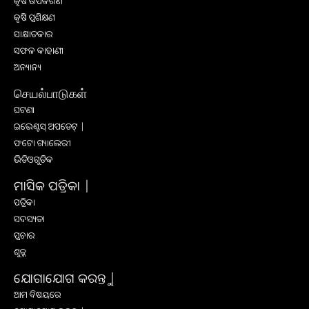
କୃଷି ଉପକରଣ
କୃଷି ପ୍ରଶିକ୍ଷଣ
ସାକ୍ଷାତକାର
ସଫଳ କାହାଣୀ
ଅନ୍ୟାନ୍ୟ
செயல்பாடுகள்
ଘଟଣା
ଇଭେଣ୍ଟସ୍ ଅପଡେଟ୍ |
ଫଟୋ ଗ୍ୟାଲେରୀ
ଭିଡିଓଗୁଡିକ
ମାସିକ ପତ୍ରିକା |
ପତ୍ରିକା
ସଦସ୍ୟତା
ପ୍ରଚାର
ଶୁଳ୍କ
ଯୋଗାଯୋଗ କରନ୍ତୁ |
ଆମ ବିଷୟରେ