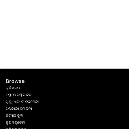
Browse
କୃଷି ଖବର
ମତ୍ସ୍ୟ ଓ ପଶୁ ପାଳନ
ସ୍ୱାସ୍ଥ୍ୟ ଏବଂ ଜୀବନଶୈଳୀ
ସରକାରୀ ଯୋଜନା
ଉଦ୍ୟାନ କୃଷି
କୃଷି ବିଶ୍ବକୋଷ