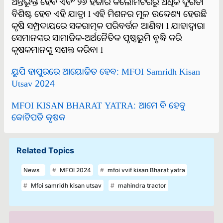
ଅନ୍ତର୍ଭୂକ୍ତ ହେବ ଏବଂ ୨୬ ହଜାର କିଲୋମିଟରରୁ ଅଧିକ ଦୂରତା
ବିଶିଷ୍ଟ ହେବ ଏହି ଯାତ୍ରା l ଏହି ମିଶନର ମୂଳ ଉଦ୍ଦେଶ୍ୟ ହେଉଛି
କୃଷି ସମ୍ପ୍ରଦାୟରେ ସକରାତ୍ମକ ପରିବର୍ତ୍ତନ ଆଣିବା l ଯାହାଦ୍ୱାରା
ସେମାନଙ୍କର ସାମାଜିକ-ଅର୍ଥନୈତିକ ପୃଷ୍ଠଭୂମି ବୃଦ୍ଧି କରି
କୃଷକମାନଙ୍କୁ ସଶକ୍ତ କରିବା l
ୟୁପି ହାପୁରରେ ଆୟୋଜିତ ହେବ: MFOI Samridh Kisan
Utsav 2024
MFOI KISAN BHARAT YATRA: ଆମେ ବି ହେବୁ
କୋଟିପତି କୃଷକ
Related Topics
News
MFOI 2024
mfoi vvif kisan Bharat yatra
Mfoi samridh kisan utsav
mahindra tractor