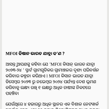
MFOI କିଷାନ ଭାରତ ଯାତ୍ରା କ’ଣ ?
ଆସନ୍ତୁ ଆପଣଙ୍କୁ କହିବା ଯେ 'MFOI କିସାନ୍ ଭାରତ ଯାତ୍ରା
୨୦୨୩-୨୪ ' ସ୍ମାର୍ଟ ଗ୍ରାମଗୁଡିକର ଗ୍ରାମାଞ୍ଚଳର ଦୃଶ୍ୟ ପରିବର୍ତ୍ତନ
କରିବାର କଳ୍ପନା କରିଥାଏ l MFOI କିସାନ ଭାରତ ଯାତ୍ରା
ଡିସେମ୍ବର ୨୦୨୩ ରୁ ନଭେମ୍ବର ୨୦୨୪ ପର୍ଯ୍ୟନ୍ତ ଦେଶ ଭ୍ରମଣ
କରିବାକୁ ଲକ୍ଷ୍ୟ ରଖି ୧ ଲକ୍ଷରୁ ଅଧିକ ଚାଷୀଙ୍କ ନିକଟରେ
ପହଞ୍ଚିବ।
ଯେଉଁଥିରେ ୪ ହଜାରରୁ ଅଧିକ ସ୍ଥାନର ଏକ ବିଶାଳ ନେଟୱାର୍କ