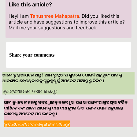
Like this article?
Hey! I am
Tanushree Mahapatra
. Did you liked this
article and have suggestions to improve this article?
Mail
me your suggestions and feedback.
Share your comments
ଆମେ ହ୍ବାଟ୍ସଆପ୍‌ରେ ଅଛୁ ! ଆମ ହ୍ବାଟ୍ସଆପ ଗ୍ରୁପରେ ଯୋଗଦିଅନ୍ତୁ ଏବଂ ଆପଙ୍କୁ
ଆବଶ୍ୟକ ହେଉଥିବା ସବୁ ଗୁରୁତ୍ବପୂର୍ଣ୍ଣ ଅପଡେଟ୍‌ ପାଆନ୍ତୁ ପ୍ରତିଦିନ ।
ହ୍ବାଟ୍ସଆପରେ ଜଏନ କରନ୍ତୁ
ଆମ ନ୍ୟୁଜଲେଟରକୁ ସବସ୍କ୍ରାଇବ୍ କରନ୍ତୁ । ଆପଣ ଆପଣଙ୍କ ଆଗ୍ରହ ଥିବା ଟପିକ୍‌
ବାଛିବେ ଏବଂ ଆମେ ଆପଣଙ୍କୁ ବଛା ବଛା ନ୍ୟୁଜ ଓ ଆପଣଙ୍କ ପସନ୍ଦ ଅନୁଯାୟୀ
ଲାଟେଷ୍ଟ ଅପଡେଟ୍‌ ପଠାଇଦେବୁ ।
ନ୍ୟୁଜଲେଟର ସବସ୍କ୍ରାଇବ୍‌ କରନ୍ତୁ