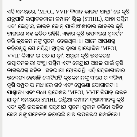
ଏହି ସମୟରେ, 'MFOI, VVIF କିସାନ ଭାରତ ଯାତ୍ରା' ରେ କୃଷି
ଯନ୍ତ୍ରପାତି ଉତ୍ପାଦନକାରୀ କମ୍ପାନୀ ଷ୍ଟିଲ୍ (STIHL), ଯାହା ପଶ୍ଚିମ
ଏବଂ କେନ୍ଦ୍ରୀୟ ଭାରତ ଜୋନ୍ ପାଇଁ ଅଂଶୀଦାର ଭାବରେ କୃଷି
ଜାଗରଣ ସହ ଜଡିତ ରହିଛି, ଏହାର କୃଷି ଉପକରଣ ପ୍ରଦର୍ଶନ
କରି କୃଷକମାନଙ୍କୁ ସୂଚନା ଦେଇଥିଲା l । ଆମେ ଆପଣଙ୍କୁ
କହିରଖୁଛୁ ଯେ ମହିନ୍ଦ୍ରା ଟ୍ରାକ୍ଟର ଦ୍ୱାରା ପ୍ରାୟୋଜିତ 'MFOI,
VVIF କିସାନ ଭାରତ ଯାତ୍ରା', ଅଗ୍ରଣୀ କୃଷି ଉପକରଣ
ଉତ୍ପାଦନକାରୀ ସଂସ୍ଥା ପଶ୍ଚିମ ଏବଂ କେନ୍ଦ୍ରୀୟ ଅଞ୍ଚଳ ପାଇଁ କୃଷି
ଜାଗରଣଙ୍କ ସହିତ ସହଭାଗୀ ହୋଇଛନ୍ତି। ଏହି ସହଭାଗୀତାର
ଉଦ୍ଦେଶ୍ୟ ହେଉଛି କୋଟିପତି କୃଷକମାନଙ୍କୁ ସଂଯୋଗ କରିବା,
କୃଷି ସମ୍ପ୍ରଦାୟ ମଧ୍ୟରେ ଗର୍ବ ଏବଂ ପ୍ରେରଣା ଯୋଗାଇବା l
ପାଶ୍ଚାତ୍ୟ ଏବଂ ମଧ୍ୟ ପ୍ରଦେଶର 'MFOI, VVIF କିସାନ୍ ଭରତ
ଯାତ୍ରା' ସମୟରେ STIHL ଇଣ୍ଡିଆ କମ୍ପାନୀ କୃଷକମାନଙ୍କୁ କୃଷି
ଏବଂ କୃଷି ଉପକରଣ ସମ୍ବନ୍ଧୀୟ ସୂଚନା ପ୍ରଦାନ କରିବା ସହିତ
ସେମାନଙ୍କୁ ସଚେତନ କରାଉଛି ଚାଷ ଉପକରଣ ସମ୍ପର୍କରେ l