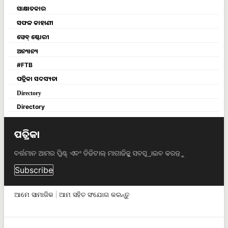
ସାକ୍ଷାତକାର
ସଫଳ କାହାଣୀ
ୱେବ୍ ଷ୍ଟୋରୀ
ଅନ୍ୟାନ୍ୟ
#FTB
ପତ୍ରିକା ସଦସ୍ୟତା
Directory
Directory
ପତ୍ରିକା
ବର୍ତ୍ତମାନ ଆମର ପ୍ରିଣ୍ଟ୍ ଏବଂ ଡିଜିଟାଲ୍ ମାଗାଜିନ୍କୁ ସବସ୍କ୍ରାଇବ କରନ୍ତୁ
Subscribe
ଆମେ ସାମାଜିକ | ଆମ ସହିତ ସଂଯୋଗ କରନ୍ତୁ: