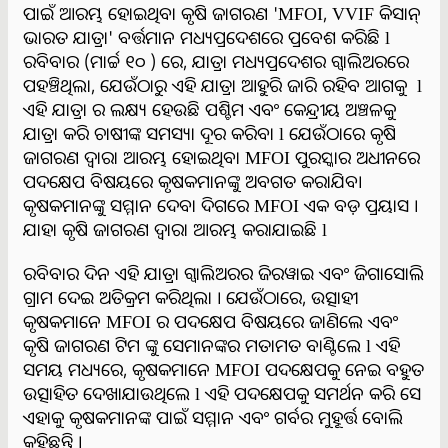
ପାଇଁ ଆରମ୍ଭ ହୋଇଥିବା କୃଷି ଜାଗରଣ 'MFOI, VVIF କିସାନ୍
ଭାରତ ଯାତ୍ରା' ବର୍ତ୍ତମାନ ମଧ୍ୟପ୍ରଦେଶରେ ପ୍ରବେଶ କରିଛି l
ରବିବାର (ମାର୍ଚ୍ଚ ୧୦ ) ରେ, ଯାତ୍ରା ମଧ୍ୟପ୍ରଦେଶର ଗ୍ୱାଲିଅରରେ
ପହଞ୍ଚିଥିଲା, ଯେଉଁଠାରୁ ଏହି ଯାତ୍ରା ଆହୁରି ଜାରି ରହିବ ଆଗକୁ l
ଏହି ଯାତ୍ରା ର ଲକ୍ଷ୍ୟ ହେଉଛି ପଶ୍ଚିମ ଏବଂ କେନ୍ଦ୍ରୀୟ ଅଞ୍ଚଳକୁ
ଯାତ୍ରା କରି ଚାଷୀଙ୍କ ସମସ୍ୟା ଦୂର କରିବା l ଯେଉଁଠାରେ କୃଷି
ଜାଗରଣ ଦ୍ୱାରା ଆରମ୍ଭ ହୋଇଥିବା MFOI ପୁରସ୍କାର ଅଧୀନରେ
ପଦକ୍ଷେପ ବିଷୟରେ କୃଷକମାନଙ୍କୁ ଅବଗତ କରାଯିବ।
କୃଷକମାନଙ୍କୁ ସମ୍ମାନ ଦେବା ଦିଗରେ MFOI ଏକ ବଡ଼ ପ୍ରୟାସ ।
ଯାହା କୃଷି ଜାଗରଣ ଦ୍ୱାରା ଆରମ୍ଭ କରାଯାଇଛି l
ରବିବାର ଦିନ ଏହି ଯାତ୍ରା ଗ୍ୱାଲିଅରର ଜିରୱାଇ ଏବଂ ଜିଗାସୋଲି
ଗ୍ରାମ ଦେଇ ଅତିକ୍ରମ କରିଥିଲା । ଯେଉଁଠାରେ, ଉତ୍ସାହୀ
କୃଷକମାନେ MFOI ର ପଦକ୍ଷେପ ବିଷୟରେ ଜାଣିଲେ ଏବଂ
କୃଷି ଜାଗରଣ ଟିମ ଙ୍କୁ ସେମାନଙ୍କର ମତାମତ ବାଣ୍ଟିଲେ l ଏହି
ସମୟ ମଧ୍ୟରେ, କୃଷକମାନେ MFOI ପଦକ୍ଷେପକୁ ନେଇ ବହୁତ
ଉତ୍ସାହିତ ଦେଖାଯାଉଥିଲେ l ଏହି ପଦକ୍ଷେପକୁ ସମର୍ଥନ କରି ସେ
ଏହାକୁ କୃଷକମାନଙ୍କ ପାଇଁ ସମ୍ମାନ ଏବଂ ଗର୍ବର ମୁହୂର୍ତ୍ତ ବୋଲି
କହିଛନ୍ତି ।