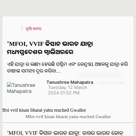
କୃଷି ଖବର
'MFOI, VVIF କିସାନ ଭାରତ ଯାତ୍ରା
ମଧ୍ୟପ୍ରଦେଶର ଗ୍ୱାଲିଅରରେ
ଏହି ଯାତ୍ରା ର ଲକ୍ଷ୍ୟ ହେଉଛି ପଶ୍ଚିମ ଏବଂ କେନ୍ଦ୍ରୀୟ ଅଞ୍ଚଳକୁ ଯାତ୍ରା କରି
ଚାଷୀଙ୍କ ସମସ୍ୟା ଦୂର କରିବା....
Tanushree Mahapatra
Tuesday, 12 March
2024 01:52 PM
Mfoi vvif kisan bharat yatra reached Gwalior
'MFOI, VVIF କିସାନ ଭାରତ ଯାତ୍ରା: ଉତ୍ତର ଭାରତ ଜୋନ୍