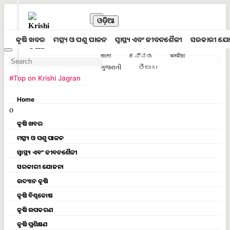
ଓଡ଼ିଆ
Krishi Jagran
हिंदी
मराठी
କୃଷି ଖବର
ମତ୍ସ୍ୟ ଓ ପଶୁ ପାଳନ
ସ୍ୱାସ୍ଥ୍ୟ ଏବଂ ଜୀବନଶୈଳୀ
ସରକାରୀ ଯୋ
ਪੰਜਾਬੀ
தமிழ்
മലയാളം
বাংলা
ಕನ್ನಡ
অসমীয়া
ગુજરાતી
తెలుగు
#Top on Krishi Jagran
Home
o
କୃଷି ଖବର
ମତ୍ସ୍ୟ ଓ ପଶୁ ପାଳନ
ସ୍ୱାସ୍ଥ୍ୟ ଏବଂ ଜୀବନଶୈଳୀ
ସରକାରୀ ଯୋଜନା
ଉଦ୍ୟାନ କୃଷି
କୃଷି ବିଶ୍ବକୋଷ
କୃଷି ଉପକରଣ
କୃଷି ପ୍ରଶିକ୍ଷଣ