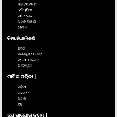
କୃଷି ଉପକରଣ
କୃଷି ପ୍ରଶିକ୍ଷଣ
ସାକ୍ଷାତକାର
ସଫଳ କାହାଣୀ
ଅନ୍ୟାନ୍ୟ
செயல்பாடுகள்
ଘଟଣା
ଇଭେଣ୍ଟସ୍ ଅପଡେଟ୍ |
ଫଟୋ ଗ୍ୟାଲେରୀ
ଭିଡିଓଗୁଡିକ
ମାସିକ ପତ୍ରିକା |
ପତ୍ରିକା
ସଦସ୍ୟତା
ପ୍ରଚାର
ଶୁଳ୍କ
ଯୋଗାଯୋଗ କରନ୍ତୁ |