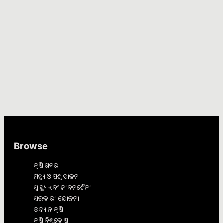
Browse
କୃଷି ଖବର
ମତ୍ସ୍ୟ ଓ ପଶୁ ପାଳନ
ସ୍ୱାସ୍ଥ୍ୟ ଏବଂ ଜୀବନଶୈଳୀ
ସରକାରୀ ଯୋଜନା
ଉଦ୍ୟାନ କୃଷି
କୃଷି ବିଶ୍ବକୋଷ