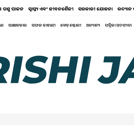
ୟ ଓ ପଶୁ ପାଳନ
ସ୍ୱାସ୍ଥ୍ୟ ଏବଂ ଜୀବନଶୈଳୀ
ସରକାରୀ ଯୋଜନା
ଉଦ୍ୟାନ 
୍ଷଣ
ସାକ୍ଷାତକାର
ସଫଳ କାହାଣୀ
ୱେବ୍ ଷ୍ଟୋରୀ
ଅନ୍ୟାନ୍ୟ
ପତ୍ରିକା ସଦସ୍ୟତା
arat Yatra: ଗୁଜୁରାଟର
ମ୍ପୂର୍ଣ୍ଣ ସମର୍ଥନ
େଉଛି ‘MFOI, VVIF କିସାନ୍ ଭାରତ ଯାତ୍ରା’
 2024 11:58 AM