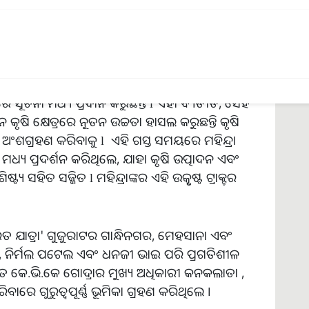
ଟପ୍ ରେ କୃଷି ଜାଗରଣ ଦଳ କୃଷକମାନଙ୍କ ସହ ସଂଯୋଗ
 ସୂଚନା ମଧ୍ୟ ପ୍ରଦାନ କରୁଛନ୍ତି l ଏହା ବ୍ୟତୀତ, ସେହି
କୃଷି କ୍ଷେତ୍ରରେ ନୂତନ ଉଚ୍ଚତା ହାସଲ କରୁଛନ୍ତି କୃଷି
ଅଂଶଗ୍ରହଣ କରିବାକୁ l ଏହି ଗସ୍ତ ସମୟରେ ମହିନ୍ଦ୍ରା
ମଧ୍ୟ ପ୍ରଦର୍ଶନ କରିଥିଲେ, ଯାହା କୃଷି ଉତ୍ପାଦନ ଏବଂ
ଟ୍ୟ ସହିତ ସଜ୍ଜିତ l ମହିନ୍ଦ୍ରାଙ୍କର ଏହି ଉତ୍କୃଷ୍ଟ ଟ୍ରାକ୍ଟର
ଭାରତ ଯାତ୍ରା' ଗୁଜୁରାଟର ଗାନ୍ଧିନଗର, ମେହସାନା ଏବଂ
େଲ, ନିର୍ମଲ ପଟେଲ ଏବଂ ଧନଜୀ ଭାଇ ପରି ପ୍ରଗତିଶୀଳ
୍ୟତୀତ କେ.ଭି.କେ ଗୋଦ୍ରାର ମୁଖ୍ୟ ଅଧିକାରୀ କନକଲାତା ,
ରିବାରେ ଗୁରୁତ୍ୱପୂର୍ଣ୍ଣ ଭୂମିକା ଗ୍ରହଣ କରିଥିଲେ ।