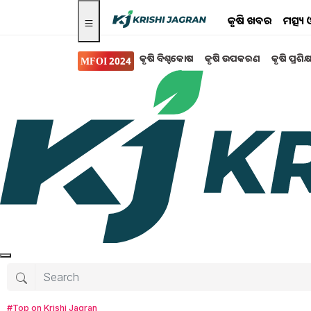
କୃଷି ଖବର
ମତ୍ସ୍
କୃଷି ବିଶ୍ବକୋଷ
କୃଷି ଉପକରଣ
କୃଷି ପ୍ରଶିକ
MFOI 2024
କୃଷି ଖବର
MFOI, VVIF Kisan Bh
କୃଷକମାନଙ୍କଠାରୁ ମିଳିଲା ସ
କୃଷି ଜାଗରଣ ପଦକ୍ଷେପର ଅନ୍ୟତମ ମୁଖ୍ୟ ଆକର୍ଷଣ ହ
Tanushree Mahapatra
Monday, 13 May
#Top on Krishi Jagran