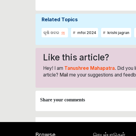
Related Topics
କୃଷି ଖବର
mfoi 2024
krishi jagran
Like this article?
Hey! I am
Tanushree Mahapatra
. Did you 
article?
Mail
me your suggestions and feedb
Share your comments
செயல்பாடுகள்
Browse