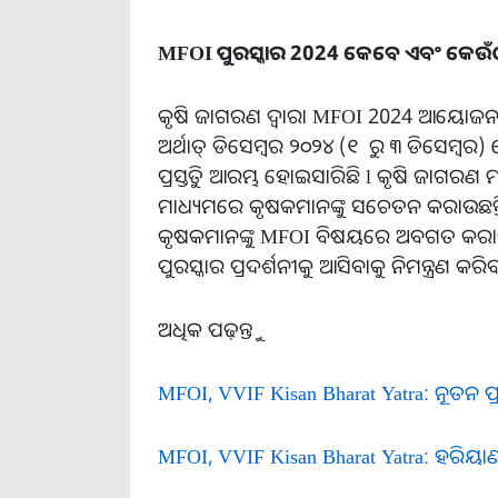
MFOI ପୁରସ୍କାର 2024 କେବେ ଏବଂ କେଉଁଠ
କୃଷି ଜାଗରଣ ଦ୍ୱାରା MFOI 2024 ଆୟୋଜନ କ
ଅର୍ଥାତ୍ ଡିସେମ୍ବର ୨୦୨୪ (୧ ରୁ ୩ ଡିସେମ୍
ପ୍ରସ୍ତୁତି ଆରମ୍ଭ ହୋଇସାରିଛି l କୃଷି ଜାଗରଣ
ମାଧ୍ୟମରେ କୃଷକମାନଙ୍କୁ ସଚେତନ କରାଉଛନ୍ତି
କୃଷକମାନଙ୍କୁ MFOI ବିଷୟରେ ଅବଗତ କରାଇବ
ପୁରସ୍କାର ପ୍ରଦର୍ଶନୀକୁ ଆସିବାକୁ ନିମନ୍ତ୍ରଣ କରିବ
ଅଧିକ ପଢ଼ନ୍ତୁ
MFOI, VVIF Kisan Bharat Yatra: ନୂତନ ପ୍
MFOI, VVIF Kisan Bharat Yatra: ହରିୟ