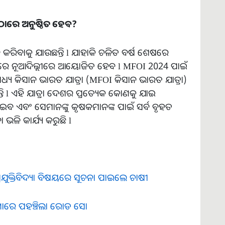
ାରେ ଅନୁଷ୍ଠିତ ହେବ?
ରିବାକୁ ଯାଉଛନ୍ତି l ଯାହାକି ଚଳିତ ବର୍ଷ ଶେଷରେ
ବର) ରେ ନୂଆଦିଲ୍ଲୀରେ ଆୟୋଜିତ ହେବ l MFOI 2024 ପାଇଁ
 ମଧ୍ୟ କିସାନ ଭାରତ ଯାତ୍ରା (MFOI କିସାନ ଭାରତ ଯାତ୍ରା)
 l ଏହି ଯାତ୍ରା ଦେଶର ପ୍ରତ୍ୟେକ କୋଣକୁ ଯାଇ
 ଏବଂ ସେମାନଙ୍କୁ କୃଷକମାନଙ୍କ ପାଇଁ ସର୍ବ ବୃହତ
ା ଭଳି କାର୍ଯ୍ୟ କରୁଛି l
ରଯୁକ୍ତିବିଦ୍ୟା ବିଷୟରେ ସୂଚନା ପାଇଲେ ଚାଷୀ
ାଣାରେ ପହଞ୍ଚିଲା ରୋଡ ସୋ