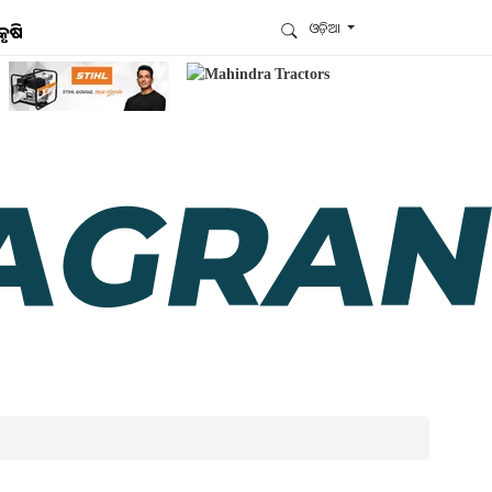
ଓଡ଼ିଆ
କୃଷି
ଆମେ ହ୍ବାଟ୍ସଆପ୍‌ରେ ଅଛୁ ! ଆମ ହ୍ବାଟ୍ସଆପ ଗ୍ରୁପରେ
ଯୋଗଦିଅନ୍ତୁ ଏବଂ ଆପଙ୍କୁ ଆବଶ୍ୟକ ହେଉଥିବା ସବୁ
ଗୁରୁତ୍ବପୂର୍ଣ୍ଣ ଅପଡେଟ୍‌ ପାଆନ୍ତୁ ପ୍ରତିଦିନ ।
ହ୍ବାଟ୍ସଆପରେ ଜଏନ କରନ୍ତୁ
ଆମ ନ୍ୟୁଜଲେଟରକୁ ସବସ୍କ୍ରାଇବ୍ କରନ୍ତୁ । ଆପଣ ଆପଣଙ୍କ
ଆଗ୍ରହ ଥିବା ଟପିକ୍‌ ବାଛିବେ ଏବଂ ଆମେ ଆପଣଙ୍କୁ ବଛା ବଛା
ନ୍ୟୁଜ ଓ ଆପଣଙ୍କ ପସନ୍ଦ ଅନୁଯାୟୀ ଲାଟେଷ୍ଟ ଅପଡେଟ୍‌
ପଠାଇଦେବୁ ।