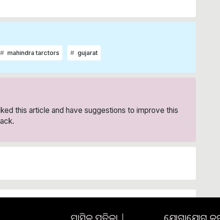
mahindra tarctors
gujarat
liked this article and have suggestions to improve this
ack.
ମାସିକ ପତ୍ରିକା |
ଯୋଗାଯୋଗ କରନ୍