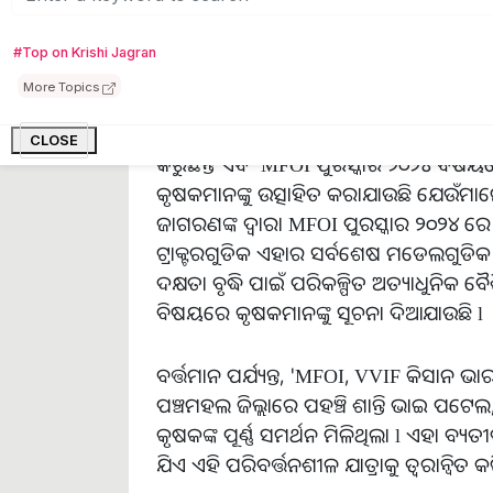
#Top on Krishi Jagran
More Topics
ଆସନ୍ତୁ ଜାଣିବା ଯେ ଯାତ୍ରା ର ପ୍ରତ୍ୟେକ ଷ୍
CLOSE
କରୁଛନ୍ତି ଏବଂ MFOI ପୁରସ୍କାର ୨୦୨୪ ବିଷୟରେ
କୃଷକମାନଙ୍କୁ ଉତ୍ସାହିତ କରାଯାଉଛି ଯେଉଁମାନେ 
ଜାଗରଣଙ୍କ ଦ୍ୱାରା MFOI ପୁରସ୍କାର ୨୦୨୪ ରେ 
ଟ୍ରାକ୍ଟରଗୁଡିକ ଏହାର ସର୍ବଶେଷ ମଡେଲଗୁଡିକ 
ଦକ୍ଷତା ବୃଦ୍ଧି ପାଇଁ ପରିକଳ୍ପିତ ଅତ୍ୟାଧୁନିକ ବୈଶିଷ୍
ବିଷୟରେ କୃଷକମାନଙ୍କୁ ସୂଚନା ଦିଆଯାଉଛି l
ବର୍ତ୍ତମାନ ପର୍ଯ୍ୟନ୍ତ, 'MFOI, VVIF କିସାନ 
ପଞ୍ଚମହଲ ଜିଲ୍ଲାରେ ପହଞ୍ଚି ଶାନ୍ତି ଭାଇ ପଟ
କୃଷକଙ୍କ ପୂର୍ଣ୍ଣ ସମର୍ଥନ ମିଳିଥିଲା l ଏହା ବ
ଯିଏ ଏହି ପରିବର୍ତ୍ତନଶୀଳ ଯାତ୍ରାକୁ ତ୍ୱରାନ୍ୱିତ କ