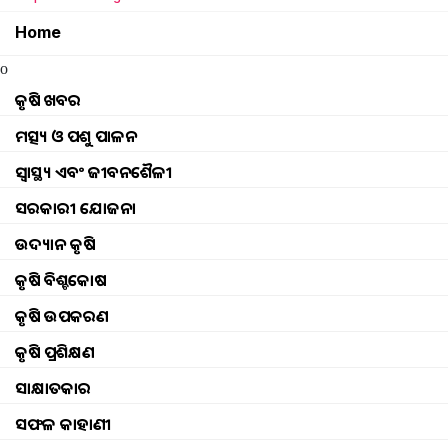
Home
o
କୃଷି ଖବର
ମତ୍ସ୍ୟ ଓ ପଶୁ ପାଳନ
ସ୍ୱାସ୍ଥ୍ୟ ଏବଂ ଜୀବନଶୈଳୀ
ସରକାରୀ ଯୋଜନା
ଉଦ୍ୟାନ କୃଷି
କୃଷି ବିଶ୍ବକୋଷ
କୃଷି ଉପକରଣ
କୃଷି ପ୍ରଶିକ୍ଷଣ
ସାକ୍ଷାତକାର
mfoi vvif kisan bha
ସଫଳ କାହାଣୀ