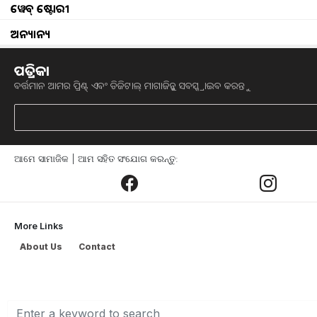
ଦେଶର କୃଷକମାନଙ୍କୁ ଏକ ସ୍ୱତନ୍ତ୍ର ପରିଚୟ ଦେବା 
ୱେବ୍ ଷ୍ଟୋରୀ
ପ୍ରାୟୋଜିତ 'ମିଲେନିୟର୍ ଫାର୍ମର୍ ଅଫ୍ ଇଣ୍ଡିଆ
ଅନ୍ୟାନ୍ୟ
ମସିହାରେ, କୃଷି ଜାଗରଣ MFOI ପୁରସ୍କାର ଶ
କରିଥିଲେ l
ପତ୍ରିକା
ବର୍ତ୍ତମାନ ଆମର ପ୍ରିଣ୍ଟ୍ ଏବଂ ଡିଜିଟାଲ୍ ମାଗାଜିନ୍କୁ ସବସ୍କ୍ରାଇବ କରନ୍ତୁ
ଏହା ମଧ୍ୟ ଭାରତୀୟ କୃଷି କ୍ଷେତ୍ରରେ ଅବିଶ୍ୱ
କୃଷି ଜାଗରଣ ପଦକ୍ଷେପର ଅନ୍ୟତମ ମୁଖ୍ୟ ଆକର
ଯାହା ସାରା ଦେଶରେ ଏକ ପରିବର୍ତ୍ତନଶୀଳ ରୋ
ଆମେ ସାମାଜିକ | ଆମ ସହିତ ସଂଯୋଗ କରନ୍ତୁ:
ଅଞ୍ଚଳକୁ ଭ୍ରମଣ କରି ଏହି ଯାତ୍ରା ପ୍ରଗତିଶୀଳ କ
More Links
About Us
Contact