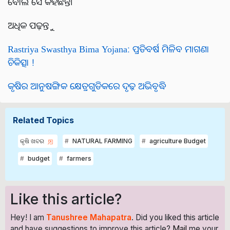
ବୋଲି ସେ କହିଛନ୍ତି।
ଅଧିକ ପଢ଼ନ୍ତୁ
Rastriya Swasthya Bima Yojana: ପ୍ରତିବର୍ଷ ମିଳିବ ମାଗଣା
ଚିକିତ୍ସା !
କୃଷିର ଆନୁଷଙ୍ଗିକ କ୍ଷେତ୍ରଗୁଡିକରେ ଦୃଢ଼ ଅଭିବୃଦ୍ଧି
Related Topics
କୃଷି ଖବର
NATURAL FARMING
agriculture Budget
budget
farmers
Like this article?
Hey! I am
Tanushree Mahapatra
. Did you liked this article
and have suggestions to improve this article?
Mail
me your