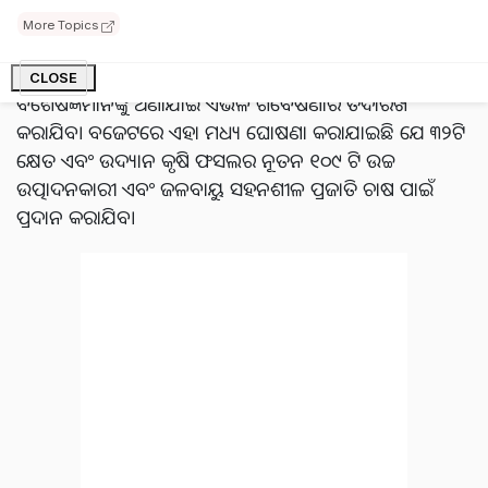
ଯେ କୃଷି ଗବେଷଣାକୁ ପ୍ରୋତ୍ସାହନ ପାଇଁ ଘରୋଇ କ୍ଷେତ୍ର ସମେତ
More Topics
ଚ୍ୟାଲେଞ୍ଜ ମୋଡରେ ପାଣ୍ଠି ଯୋଗାଇ ଦିଆଯିବ। କେନ୍ଦ୍ରମନ୍ତ୍ରୀ ଆହୁରି
ମଧ୍ୟ କହିଛନ୍ତି ଯେ ଉଭୟ ସରକାରୀ ଏବଂ ବାହାରୁ
CLOSE
ବିଶେଷଜ୍ଞମାନଙ୍କୁ ଅଣାଯାଇ ଏଭଳି ଗବେଷଣାର ତଦାରଖ
କରାଯିବ। ବଜେଟରେ ଏହା ମଧ୍ୟ ଘୋଷଣା କରାଯାଇଛି ଯେ ୩୨ଟି
କ୍ଷେତ ଏବଂ ଉଦ୍ୟାନ କୃଷି ଫସଲର ନୂତନ ୧୦୯ ଟି ଉଚ୍ଚ
ଉତ୍ପାଦନକାରୀ ଏବଂ ଜଳବାୟୁ ସହନଶୀଳ ପ୍ରଜାତି ଚାଷ ପାଇଁ
ପ୍ରଦାନ କରାଯିବ।