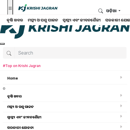
ଓଡ଼ିଆ
କୃଷି ଖବର
ମତ୍ସ୍ୟ ଓ ପଶୁ ପାଳନ
ସ୍ୱାସ୍ଥ୍ୟ ଏବଂ ଜୀବନଶୈଳୀ
ସରକାରୀ ଯୋଜ
#Top on Krishi Jagran
Home
o
କୃଷି ଖବର
ମତ୍ସ୍ୟ ଓ ପଶୁ ପାଳନ
ସ୍ୱାସ୍ଥ୍ୟ ଏବଂ ଜୀବନଶୈଳୀ
କୃଷି ଖବର
ସରକାରୀ ଯୋଜନା