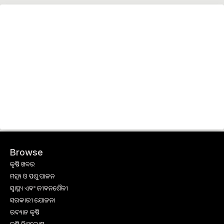
Browse
କୃଷି ଖବର
ମତ୍ସ୍ୟ ଓ ପଶୁ ପାଳନ
ସ୍ୱାସ୍ଥ୍ୟ ଏବଂ ଜୀବନଶୈଳୀ
ସରକାରୀ ଯୋଜନା
ଉଦ୍ୟାନ କୃଷି