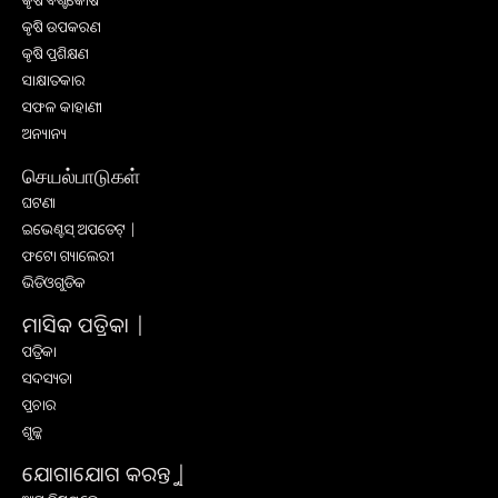
କୃଷି ବିଶ୍ବକୋଷ
କୃଷି ଉପକରଣ
କୃଷି ପ୍ରଶିକ୍ଷଣ
ସାକ୍ଷାତକାର
ସଫଳ କାହାଣୀ
ଅନ୍ୟାନ୍ୟ
செயல்பாடுகள்
ଘଟଣା
ଇଭେଣ୍ଟସ୍ ଅପଡେଟ୍ |
ଫଟୋ ଗ୍ୟାଲେରୀ
ଭିଡିଓଗୁଡିକ
ମାସିକ ପତ୍ରିକା |
ପତ୍ରିକା
ସଦସ୍ୟତା
ପ୍ରଚାର
ଶୁଳ୍କ
ଯୋଗାଯୋଗ କରନ୍ତୁ |