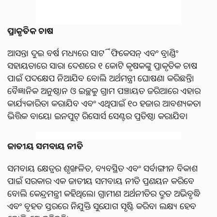
ପ୍ରାକୃତିକ ଚାଷ
ଆସନ୍ତା ଦୁଇ ବର୍ଷ ମଧ୍ୟରେ ସାର୍ଟିଫିକେସନ୍ ଏବଂ ବ୍ରାଣ୍ଡିଂ
ସହାୟତାରେ ସାରା ଦେଶରେ ୧ କୋଟି କୃଷକଙ୍କୁ ପ୍ରାକୃତିକ ଚାଷ
ପାଇଁ ପଦକ୍ଷେପ ନିଆଯିବ ବୋଲି ଅର୍ଥମନ୍ତ୍ରୀ ଘୋଷଣା କରିଛନ୍ତି।
ବୈଜ୍ଞାନିକ ଅନୁଷ୍ଠାନ ଓ ଇଚ୍ଛୁକ ଗ୍ରାମ ପଞ୍ଚାୟତ ଜରିଆରେ ଏହାର
କାର୍ଯ୍ୟକାରିତା କରାଯିବ ଏବଂ ଏଥିପାଇଁ ୧୦ ହଜାର ଆବଶ୍ୟକତା
ଭିତ୍ତିକ ବାୟୋ ଇନପୁଟ୍ ରିସୋର୍ସ ସେଣ୍ଟର ପ୍ରତିଷ୍ଠା କରାଯିବ।
ଜାତୀୟ ସମବାୟ ନୀତି
ସମବାୟ କ୍ଷେତ୍ରର ଶୃଙ୍ଖଳିତ, ବ୍ୟବସ୍ଥିତ ଏବଂ ସର୍ବାଙ୍ଗୀନ ବିକାଶ
ପାଇଁ ସରକାର ଏକ ଜାତୀୟ ସମବାୟ ନୀତି ପ୍ରଣୟନ କରିବେ
ବୋଲି କେନ୍ଦ୍ରମନ୍ତ୍ରୀ କହିଥିଲେ। ଗ୍ରାମୀଣ ଅର୍ଥନୀତିର ଦ୍ରୁତ ଅଭିବୃଦ୍ଧି
ଏବଂ ବୃହତ ସ୍ତରରେ ନିଯୁକ୍ତି ସୁଯୋଗ ସୃଷ୍ଟି କରିବା ଲକ୍ଷ୍ୟ ହେବ