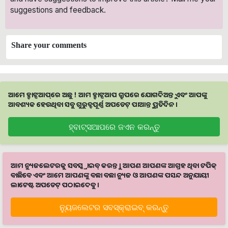
suggestions and feedback.
Share your comments
ଆମେ ହ୍ବାଟ୍ସଆପ୍‌ରେ ଅଛୁ ! ଆମ ହ୍ବାଟ୍ସଆପ ଗ୍ରୁପରେ ଯୋଗଦିଅନ୍ତୁ ଏବଂ ଆପଙ୍କୁ
ଆବଶ୍ୟକ ହେଉଥିବା ସବୁ ଗୁରୁତ୍ବପୂର୍ଣ୍ଣ ଅପଡେଟ୍‌ ପାଆନ୍ତୁ ପ୍ରତିଦିନ ।
ହ୍ବାଟ୍ସଆପରେ ଜଏନ କରନ୍ତୁ
ଆମ ନ୍ୟୁଜଲେଟରକୁ ସବସ୍କ୍ରାଇବ୍ କରନ୍ତୁ । ଆପଣ ଆପଣଙ୍କ ଆଗ୍ରହ ଥିବା ଟପିକ୍‌
ବାଛିବେ ଏବଂ ଆମେ ଆପଣଙ୍କୁ ବଛା ବଛା ନ୍ୟୁଜ ଓ ଆପଣଙ୍କ ପସନ୍ଦ ଅନୁଯାୟୀ
ଲାଟେଷ୍ଟ ଅପଡେଟ୍‌ ପଠାଇଦେବୁ ।
ନ୍ୟୁଜଲେଟର ସବସ୍କ୍ରାଇବ୍‌ କରନ୍ତୁ