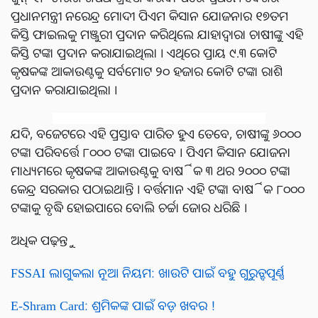
ପ୍ରଧାନମନ୍ତ୍ରୀ ନରେନ୍ଦ୍ର ମୋଦୀ ପିଏମ କିସାନ ଯୋଜନାର ୧୭ତମ
କିସ୍ତି ଫାଇଲକୁ ମଞ୍ଜୁରୀ ପ୍ରଦାନ କରିଥିଲେ ଯାହାଦ୍ୱାରା ଚାଷୀଙ୍କୁ ଏହି
କିସ୍ତି ଟଙ୍କା ପ୍ରଦାନ କରାଯାଇଥିଲା । ଏଥିରେ ପ୍ରାୟ ୯.୩ କୋଟି
କୃଷକଙ୍କ ଆକାଉଣ୍ଟକୁ ସର୍ବମୋଟ ୨୦ ହଜାର କୋଟି ଟଙ୍କା ରାଶି
ପ୍ରଦାନ କରାଯାଇଥିଲା ।
ଯଦି, ବଜେଟରେ ଏହି ପ୍ରସ୍ତାବ ପାରିତ ହୁଏ ତେବେ, ଚାଷୀଙ୍କୁ ୬୦୦୦
ଟଙ୍କା ପରିବର୍ତ୍ତେ ୮୦୦୦ ଟଙ୍କା ପାଇବେ । ପିଏମ କିସାନ ଯୋଜନା
ମାଧ୍ୟମରେ କୃଷକଙ୍କ ଆକାଉଣ୍ଟକୁ ବାର୍ଷିକ ୩ ଥର ୨୦୦୦ ଟଙ୍କା
କେନ୍ଦ୍ର ସରକାର ପଠାଇଥାନ୍ତି । ବର୍ତ୍ତମାନ ଏହି ଟଙ୍କା ବାର୍ଷିକ ୮୦୦୦
ଟଙ୍କାକୁ ବୃଦ୍ଧି ହୋଇପାରେ ବୋଲି ଚର୍ଚ୍ଚା ଜୋର ଧରିଛି ।
ଅଧିକ ପଢ଼ନ୍ତୁ
FSSAI ଲାଗୁକଲା ନୂଆ ନିୟମ: ଖାଉଟି ପାଇଁ ବହୁ ଗୁରୁତ୍ବପୂର୍ଣ୍ଣ
E-Shram Card: ଶ୍ରମିକଙ୍କ ପାଇଁ ବଡ଼ ଖବର !