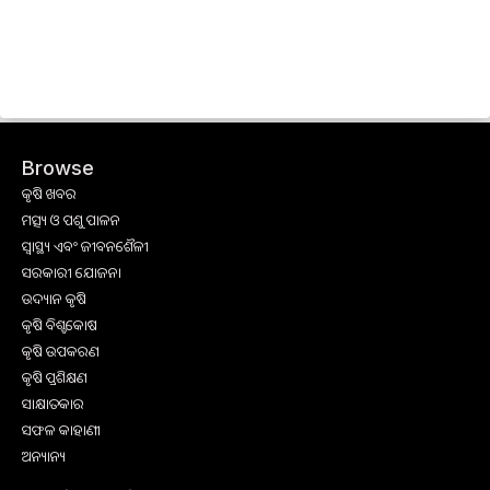
Browse
କୃଷି ଖବର
ମତ୍ସ୍ୟ ଓ ପଶୁ ପାଳନ
ସ୍ୱାସ୍ଥ୍ୟ ଏବଂ ଜୀବନଶୈଳୀ
ସରକାରୀ ଯୋଜନା
ଉଦ୍ୟାନ କୃଷି
କୃଷି ବିଶ୍ବକୋଷ
କୃଷି ଉପକରଣ
କୃଷି ପ୍ରଶିକ୍ଷଣ
ସାକ୍ଷାତକାର
ସଫଳ କାହାଣୀ
ଅନ୍ୟାନ୍ୟ