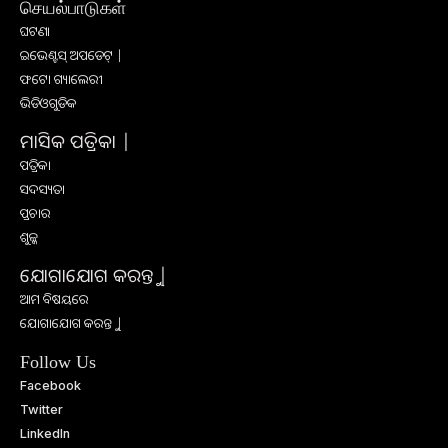
செயல்பாடுகள்
ଘଟଣା
ଇଭେଣ୍ଟସ୍ ଅପଡେଟ୍ |
ଫଟୋ ଗ୍ୟାଲେରୀ
ଭିଡିଓଗୁଡିକ
ମାସିକ ପତ୍ରିକା |
ପତ୍ରିକା
ସଦସ୍ୟତା
ପ୍ରଚାର
ଶୁଳ୍କ
ଯୋଗାଯୋଗ କରନ୍ତୁ |
ଆମ ବିଷୟରେ
ଯୋଗାଯୋଗ କରନ୍ତୁ |
Follow Us
Facebook
Twitter
LinkedIn