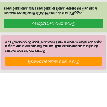
ଆମେ ହ୍ବାଟ୍ସଆପ୍‌ରେ ଅଛୁ ! ଆମ ହ୍ବାଟ୍ସଆପ ଗ୍ରୁପରେ ଯୋଗଦିଅନ୍ତୁ ଏବଂ ଆପଙ୍କୁ
ଆବଶ୍ୟକ ହେଉଥିବା ସବୁ ଗୁରୁତ୍ବପୂର୍ଣ୍ଣ ଅପଡେଟ୍‌ ପାଆନ୍ତୁ ପ୍ରତିଦିନ ।
ହ୍ବାଟ୍ସଆପରେ ଜଏନ କରନ୍ତୁ
ଆମ ନ୍ୟୁଜଲେଟରକୁ ସବସ୍କ୍ରାଇବ୍ କରନ୍ତୁ । ଆପଣ ଆପଣଙ୍କ ଆଗ୍ରହ ଥିବା ଟପିକ୍‌
ବାଛିବେ ଏବଂ ଆମେ ଆପଣଙ୍କୁ ବଛା ବଛା ନ୍ୟୁଜ ଓ ଆପଣଙ୍କ ପସନ୍ଦ ଅନୁଯାୟୀ
ଲାଟେଷ୍ଟ ଅପଡେଟ୍‌ ପଠାଇଦେବୁ ।
ନ୍ୟୁଜଲେଟର ସବସ୍କ୍ରାଇବ୍‌ କରନ୍ତୁ