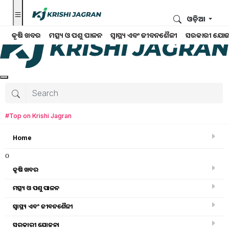
ଓଡ଼ିଆ
କୃଷି ଖବର
ମତ୍ସ୍ୟ ଓ ପଶୁ ପାଳନ
ସ୍ୱାସ୍ଥ୍ୟ ଏବଂ ଜୀବନଶୈଳୀ
ସରକାରୀ ଯୋଜ
#Top on Krishi Jagran
Home
o
କୃଷି ଖବର
ମତ୍ସ୍ୟ ଓ ପଶୁ ପାଳନ
ସ୍ୱାସ୍ଥ୍ୟ ଏବଂ ଜୀବନଶୈଳୀ
କୃଷି ଖବର
ସରକାରୀ ଯୋଜନା