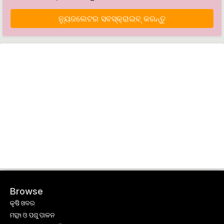
ନ୍ୟୁଜଲେଟର ସବସ୍କ୍ରାଇବ୍‌ କରନ୍ତୁ
Browse
କୃଷି ଖବର
ମତ୍ସ୍ୟ ଓ ପଶୁ ପାଳନ