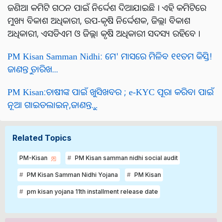
ଜଣିଆ କମିଟି ଗଠନ ପାଇଁ ନିର୍ଦ୍ଦେଶ ଦିଆଯାଇଛି । ଏହି କମିଟିରେ
ମୁଖ୍ୟ ବିକାଶ ଅଧିକାରୀ, ଉପ-କୃଷି ନିର୍ଦ୍ଦେଶକ, ଜିଲ୍ଲା ବିକାଶ
ଅଧିକାରୀ, ଏସଡିଏମ ଓ ଜିଲ୍ଲା କୃଷି ଅଧିକାରୀ ସଦସ୍ୟ ରହିବେ ।
PM Kisan Samman Nidhi: ମେ' ମାସରେ ମିଳିବ ୧୧ତମ କିସ୍ତି!
ଜାଣନ୍ତୁ ତାରିଖ...
PM Kisan:ଚାଷୀଙ୍କ ପାଇଁ ଖୁସିଖବର ; e-KYC ପୂରା କରିବା ପାଇଁ
ନୂଆ ଗାଇଡଲାଇନ୍,ଜାଣନ୍ତୁ...
Related Topics
PM-Kisan
PM Kisan samman nidhi social audit
PM Kisan Samman Nidhi Yojana
PM Kisan
pm kisan yojana 11th installment release date