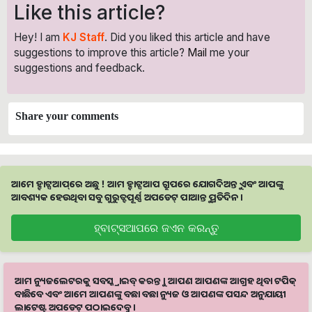
Like this article?
Hey! I am
KJ Staff
. Did you liked this article and have
suggestions to improve this article?
Mail
me your
suggestions and feedback.
Share your comments
ଆମେ ହ୍ବାଟ୍ସଆପ୍‌ରେ ଅଛୁ ! ଆମ ହ୍ବାଟ୍ସଆପ ଗ୍ରୁପରେ ଯୋଗଦିଅନ୍ତୁ ଏବଂ ଆପଙ୍କୁ
ଆବଶ୍ୟକ ହେଉଥିବା ସବୁ ଗୁରୁତ୍ବପୂର୍ଣ୍ଣ ଅପଡେଟ୍‌ ପାଆନ୍ତୁ ପ୍ରତିଦିନ ।
ହ୍ବାଟ୍ସଆପରେ ଜଏନ କରନ୍ତୁ
ଆମ ନ୍ୟୁଜଲେଟରକୁ ସବସ୍କ୍ରାଇବ୍ କରନ୍ତୁ । ଆପଣ ଆପଣଙ୍କ ଆଗ୍ରହ ଥିବା ଟପିକ୍‌
ବାଛିବେ ଏବଂ ଆମେ ଆପଣଙ୍କୁ ବଛା ବଛା ନ୍ୟୁଜ ଓ ଆପଣଙ୍କ ପସନ୍ଦ ଅନୁଯାୟୀ
ଲାଟେଷ୍ଟ ଅପଡେଟ୍‌ ପଠାଇଦେବୁ ।