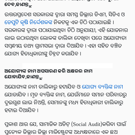
ଦେବ,ଜାଣନ୍ତୁ...
ଉତ୍ତରପ୍ରଦେଶ ସରକାରଙ୍କ ଦ୍ବାରା ସମସ୍ତ ଜିଲ୍ଲାର ଡିଏମ, ସିଡିଏ ଓ
ଡେପୁଟି କୃଷି ନିର୍ଦ୍ଦେଶକଙ୍କ
ନିକଟକୁ ଏକ ଚିଠି ପଠାଯାଇଛି ।
ସରକାରଙ୍କ ଦ୍ୱାରା ପଠାଯାଇଥିବା ଚିଠି ଅନୁଯାୟୀ, ଏହି ଯୋଜନାର
ଲାଭ ଉଠାଉଥିବା ଲୋକଙ୍କ ତାଲିକା ଦେଖିବା ପରେ ଅଯୋଗ୍ୟତା
ସମ୍ବନ୍ଧୀୟ ତଥ୍ୟ ଗ୍ରାମସଭା ଦ୍ୱାରା ଦିଆଯିବ । ଏହା ସହିତ ବଞ୍ଚିତ
ଯୋଗ୍ୟ ହିତାଧିକାରୀଙ୍କୁ ଚିହ୍ନଟ କରାଯିବ ।
ଅଯୋଗ୍ୟଙ୍କ ନାମ ଅପସାରଣ କରି ଅକ୍ଷରର ନାମ
ଯୋଡାଯିବ,ଜାଣନ୍ତୁ...
ଅଯୋଗ୍ୟଙ୍କ ନାମ ତାଲିକାରୁ ହଟାଯିବ ଓ
ଯୋଗ୍ୟ ବ୍ୟକ୍ତିଙ୍କ ନାମ
ଯୋଡାଯିବ । ମୃତ ବ୍ୟକ୍ତିଙ୍କ ନାମ, ଯେଉଁମାନେ ସମାନ ପରିବାରରୁ
ଦୁଇଗୁଣ ଲାଭ ନିଅନ୍ତି, ସେମାନଙ୍କୁ ମଧ୍ୟ ହିତାଧିକାରୀ ତାଲିକାରୁ
ହଟାଇ ଦିଆଯିବ ।
ପ୍ରକାଶ ଥାଉ ଯେ, ସାମାଜିକ ଅଡିଟ୍ (Social Audit)କରିବା ପାଇଁ
ପ୍ରତ୍ୟେକ ଜିଲ୍ଲାର ଜିଲ୍ଲା ମାଜିଷ୍ଟ୍ରେଟଙ୍କ ଅଧ୍ୟକ୍ଷତାରେ ଏକ ଛଅ