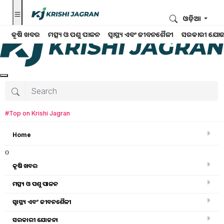
ଓଡ଼ିଆ
କୃଷି ଖବର
ମତ୍ସ୍ୟ ଓ ପଶୁ ପାଳନ
ସ୍ୱାସ୍ଥ୍ୟ ଏବଂ ଜୀବନଶୈଳୀ
ସରକାରୀ ଯୋଜ
#Top on Krishi Jagran
Home
o
କୃଷି ଖବର
ମତ୍ସ୍ୟ ଓ ପଶୁ ପାଳନ
ସ୍ୱାସ୍ଥ୍ୟ ଏବଂ ଜୀବନଶୈଳୀ
କୃଷି ଖବର
ସରକାରୀ ଯୋଜନା