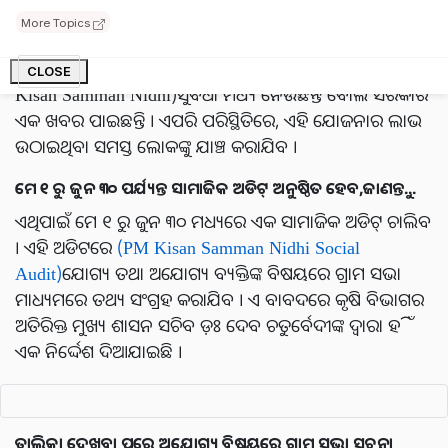
ଏହି ସମୟରେ ପ୍ରଧାନମନ୍ତ୍ରୀ କିସାନ ସମାନ ନିଧି
(PM Kisan
More Topics
Samman Nidhi)
ସହ ଜଡିତ ନୂଆ ସୂଚନା ବାହାରକୁ ଆସୁଛି ।
ଅନେକ ଅଯୋଗ୍ୟ ଲୋକ କିସାନ୍ ସମାନ ନିଧି ଯୋଜନା (PM
CLOSE
Kisan Samman Nidhi)ସୁବିଧା ମଧ୍ୟ ନେଉଛନ୍ତି ବୋଲି ସରକାର
ଏକ ଖବର ପାଇଛନ୍ତି । ଏପରି ପରିସ୍ଥିତିରେ, ଏହି ଯୋଜନାର ଲାଭ
ଉଠାଇଥିବା ସମସ୍ତ ଲୋକଙ୍କୁ ଯାଞ୍ଚ କରାଯିବ ।
ମେ ୧ ରୁ ଜୁନ ୩୦ ପର୍ଯ୍ୟନ୍ତ ସାମାଜିକ ଅଡିଟ୍ ଅନୁଷ୍ଠିତ ହେବ,ଜାଣନ୍ତୁ...
ଏଥିପାଇଁ ମେ ୧ ରୁ ଜୁନ ୩୦ ମଧ୍ୟରେ ଏକ ସାମାଜିକ ଅଡିଟ୍ ଚାଲିବ
। ଏହି ଅଡିଟରେ
(PM Kisan Samman Nidhi Social
Audit)
ଯୋଗ୍ୟ ତଥା ଅଯୋଗ୍ୟ ବ୍ୟକ୍ତିଙ୍କ ବିଷୟରେ ଗ୍ରାମ ସଭା
ମାଧ୍ୟମରେ ତଥ୍ୟ ସଂଗ୍ରହ କରାଯିବ । ଏ ବାବଦରେ କୃଷି ବିଭାଗର
ଅତିରିକ୍ତ ମୁଖ୍ୟ ଶାସନ ସଚିବ ଡ଼ଃ ଦେବ ଚତୁର୍ବେଦୀଙ୍କ ଦ୍ୱାରା ହିଁ
ଏକ ନିର୍ଦ୍ଦେଶ ଦିଆଯାଇଛି ।
ତାଲିକା ଦେଖିବା ପରେ ଅଯୋଗ୍ୟ ବିଷୟରେ ଗ୍ରାମ ସଭା ସୂଚନା