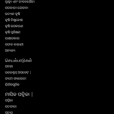
ସ୍ୱାସ୍ଥ୍ୟ ଏବଂ ଜୀବନଶୈଳୀ
ସରକାରୀ ଯୋଜନା
ଉଦ୍ୟାନ କୃଷି
କୃଷି ବିଶ୍ବକୋଷ
କୃଷି ଉପକରଣ
କୃଷି ପ୍ରଶିକ୍ଷଣ
ସାକ୍ଷାତକାର
ସଫଳ କାହାଣୀ
ଅନ୍ୟାନ୍ୟ
செயல்பாடுகள்
ଘଟଣା
ଇଭେଣ୍ଟସ୍ ଅପଡେଟ୍ |
ଫଟୋ ଗ୍ୟାଲେରୀ
ଭିଡିଓଗୁଡିକ
ମାସିକ ପତ୍ରିକା |
ପତ୍ରିକା
ସଦସ୍ୟତା
ପ୍ରଚାର